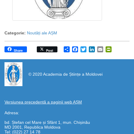
Categorie:
Noutăți ale AȘM
Share
Facebook
Twitter
LinkedIn
Email
PrintFrien
Share
Post
https://propletenie.ru/
© 2020 Academia de Științe a Moldovei
Versiunea precedentă a paginii web AȘM
Adresa:
bd. Ștefan cel Mare și Sfânt 1, mun. Chișinău
MD 2001, Republica Moldova
Tel: (022) 27 14 78