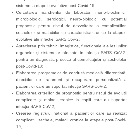
sisteme la etapele evolutive post-Covid-19;
Cercetarea marcherilor de laborator imuno-biochimici,
microbiologici, serologici, neuro-biologici cu potențial
prognostic pentru riscul de dezvoltatre a complicațiilor,
sechelelor și maladiilor cu caracteristici cronice la etapele
evolutive ale infecției SARS Cov-2;
Aprecierea prin tehnici imagistice, funcționale ale leziunilor
organelor și sistemelor afectate în infecția SARS CoV-2,
pentru un diagnostic precoce al complicațiilor și sechelelor
post-Covid-19;
Elaborarea programelor de conduită medicală diferențiată,
direcțiilor de tratament și recuperare personalizată a
pacienților care au suportat infecție SARS-CoV-2;
Elaborarea criteriilor de prognostic pentru riscul de evoluții
complicate și maladii cronice la copiii care au suportat
infecția SARS-CoV-2;
Crearea registrului național al pacienților care au realizat
complicații, sechele, maladii cronice la etapele post-Covid-
19;