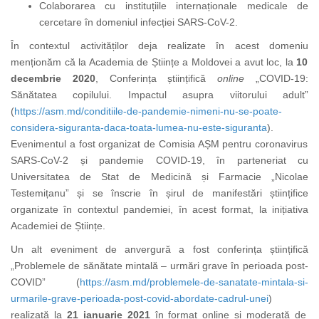
Colaborarea cu instituțiile internaționale medicale de
cercetare în domeniul infecției SARS-CoV-2.
În contextul activităților deja realizate în acest domeniu
menționăm că
la Academia de Științe a Moldovei a avut loc, la
10
decembrie 2020
, Conferința științifică
online
„COVID-19:
Sănătatea copilului. Impactul asupra viitorului adult”
(
https://asm.md/conditiile-de-pandemie-nimeni-nu-se-poate-
considera-siguranta-daca-toata-lumea-nu-este-siguranta
).
Evenimentul a fost organizat de Comisia AȘM pentru coronavirus
SARS-CoV-2 și
pandemie COVID-19, în parteneriat cu
Universitatea de Stat de Medicină și Farmacie „Nicolae
Testemițanu” și se înscrie în șirul de manifestări științifice
organizate în contextul pandemiei, în acest format, la inițiativa
Academiei de Științe.
Un alt eveniment de anvergură a fost conferința științifică
„Problemele de sănătate mintală – urmări grave în perioada
post-
COVID” (
https://asm.md/problemele-de-sanatate-mintala-si-
urmarile-grave-perioada-post-covid-abordate-cadrul-unei
)
realizată
la
21 ianuarie 2021
în format online și moderată de