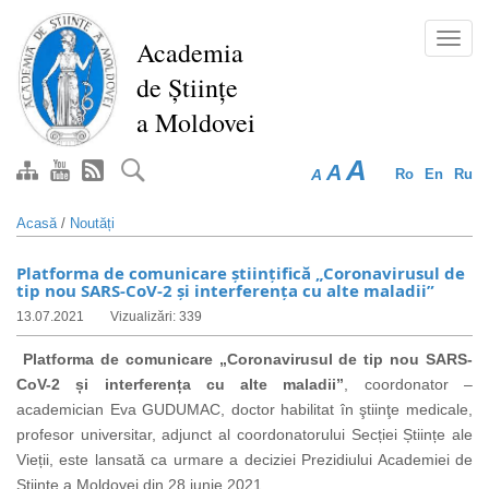
Mergi
la
Toggl
Academia
conţinutul
navig
de Științe
principal
a Moldovei
A
A
A
Ro
En
Ru
Acasă
/
Noutăți
Platforma de comunicare științifică „Coronavirusul de
tip nou SARS-CoV-2 și interferența cu alte maladii”
13.07.2021
Vizualizări: 339
Platforma de comunicare „Coronavirusul de tip nou SARS-
CoV-2 și interferența cu alte maladii”
, coordonator –
academician Eva GUDUMAC, doctor habilitat în ştiinţe medicale,
profesor universitar,
adjunct al coordonatorului
Secției Științe ale
Vieții, este lansată ca urmare a deciziei Prezidiului Academiei de
Științe a Moldovei din 28 iunie 2021.