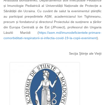
Anastasia Bondarenko, Departamentul Boli Infecțioase Pediatrice
și Imunologie Pediatrică al Universității Naționale de Protecție a
Sănătății din Ucraina. Cu cuvânt de salut la evenimentul științific
au participat președintele AȘM, academicianul Ion Tighineanu,
precum și fondatorul și directorul Proiectului de susținere a țărilor
din Europa Centrală și de Est (JProiect), profesorul din Ungaria
László Maródi
(
https://asm.md/imunodeficientele-primare-
comorbiditati-respiratorii-si-infectia-covid-19-la-copii-eveniment
).
Secţia Ştiinţe ale Vieţii