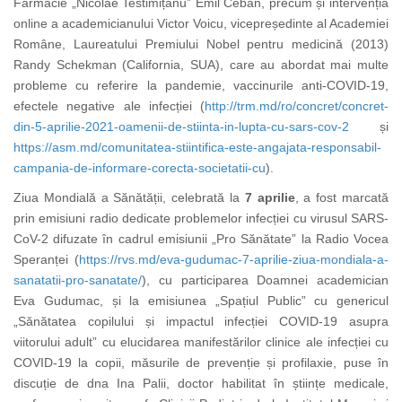
Farmacie „Nicolae Testimițanu” Emil Ceban, precum și intervenția
online a academicianului Victor Voicu, vicepreședinte al Academiei
Române, Laureatului Premiului Nobel pentru medicină (2013)
Randy Schekman (California, SUA), care au abordat mai multe
probleme cu referire la pandemie, vaccinurile anti-COVID-19,
efectele negative ale inf
ecției (
http://trm.md/ro/concret/concret-
din-5-aprilie-2021-oamenii-de-stiinta-in-lupta-cu-sars-cov-2
și
https://asm.md/comunitatea-stiintifica-este-angajata-responsabil-
campania-de-informare-corecta-societatii-cu
)
.
Ziua Mondială a Sănătății, celebrată la
7 aprilie
, a fost marcată
prin emisiuni radio dedicate problemelor infecției cu virusul SARS-
CoV-2 difuzate în cadrul emisiunii
„
Pro Sănătate” la Radio Vocea
Speranței
(
https://rvs.md/eva-gudumac-7-aprilie-ziua-mondiala-a-
sanatatii-pro-sanatate/
)
, cu participarea Doamnei academician
Eva Gudumac
,
și la emisiunea „Spațiul Public” cu genericul
„Sănătatea copilului și impactul infecției COVID-19 asupra
viitorului adult” cu elucidarea manifestărilor clinice ale infecției cu
COVID-19 la copii, măsurile de prevenție și profilaxie, puse în
discuție de dna Ina Palii, doctor habilitat în științe medicale,