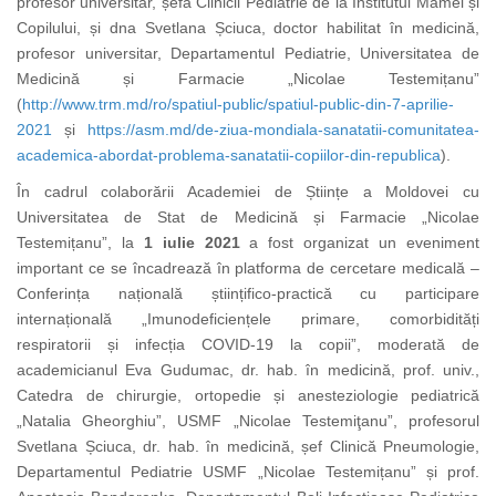
profesor universitar, șefa Clinicii Pediatrie de la Institutul Mamei și
Copilului, și dna Svetlana Șciuca, doctor habilitat în medicină,
profesor universitar, Departamentul Pediatrie, Universitatea de
Medicină și Farmacie „Nicolae Testemițanu”
(
http://www.trm.md/ro/spatiul-public/spatiul-public-din-7-aprilie-
2021
și
https://asm.md/de-ziua-mondiala-sanatatii-comunitatea-
academica-abordat-problema-sanatatii-copiilor-din-republica
)
.
În cadrul colaborării Academiei de Științe a Moldovei cu
Universitatea de Stat de Medicină și Farmacie „Nicolae
Testemițanu”, la
1 iulie 2021
a fost organizat un eveniment
important ce se încadrează în platforma de cercetare medicală –
Conferința națională științifico-practică cu participare
internațională „Imunodeficiențele primare, comorbidități
respiratorii și infecția COVID-19 la copii”, moderată de
academicianul Eva Gudumac, dr. hab. în medicină, prof. univ.,
Catedra de chirurgie, ortopedie și anesteziologie pediatrică
„Natalia Gheorghiu”, USMF „Nicolae Testemiţanu”,
profesorul
Svetlana Șciuca, dr. hab. în medicină, șef Clinică Pneumologie,
Departamentul Pediatrie USMF „Nicolae Testemițanu” și prof.