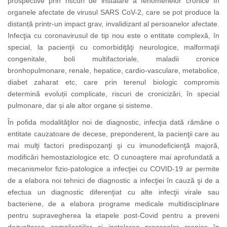
prospective prin riscuri de instalare a fenomenelor cronice în
organele afectate de virusul SARS CoV-2, care se pot produce la
distanță printr-un impact grav, invalidizant al persoanelor afectate.
Infecţia cu coronavirusul de tip nou este o entitate complexă, în
special, la pacienţii cu comorbidiţăţi neurologice, malformaţii
congenitale, boli multifactoriale, maladii cronice
bronhopulmonare, renale, hepatice, cardio-vasculare, metabolice,
diabet zaharat etc, care prin terenul biologic compromis
determină evoluții complicate, riscuri de cronicizări, în special
pulmonare, dar și ale altor organe și sisteme.
În pofida modalităţilor noi de diagnostic, infecţia dată rămâne o
entitate cauzatoare de decese, preponderent, la pacienţii care au
mai mulţi factori predispozanţi şi cu imunodeficienţă majoră,
modificări hemostaziologice etc. O cunoaştere mai aprofundată a
mecanismelor fizio-patologice a infecţiei cu COVID-19 ar permite
de a elabora noi tehnici de diagnostic a infecţiei în cauză şi de a
efectua un diagnostic diferenţiat cu alte infecţii virale sau
bacteriene, de a elabora programe medicale multidisciplinare
pentru supravegherea la etapele post-Covid pentru a preveni