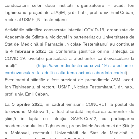
conducătorii celor două instituții organizatoare – acad. Ion
Tighineanu, președinte al AȘM, și dr. hab., prof. univ. Emil Ceban,
rector al USMF „N. Testemițanu”.
Activitățile științifice consacrate infecției COVID-19, organizate de
Academia de Științe a Moldovei în parteneriat cu Universitatea de
Stat de Medicină și Farmacie „Nicolae Testemițanu” au continuat
la
4 februarie 2021
cu Conferință științifică online „Infecția cu
COVID-19: evoluție particulară a afecțiunilor cardiovasculare la
adulți”
(
https://asm.md/infectia-cu-covid-19-si-afectiunile-
cardiovasculare-la-adulti-o-alta-tema-actuala-abordata-cadrul
).
Evenimentul științific a fost prezidat de președintele AȘM, acad.
Ion Tighineanu, și rectorul USMF „Nicolae Testemițanu”, dr. hab.,
prof. univ. Emil Ceban.
La
5 aprilie
2021,
în cadrul emisiunii CONCRET la postul de
televiziune Moldova 1, a fost abordată implicarea oamenilor de
știință în lupta cu infecția SARS-CoV-2, cu participarea
academicianului Ion Tighineanu, președintele Academiei de Științe
a Moldovei, rectorului Universității de Stat de Medicină și