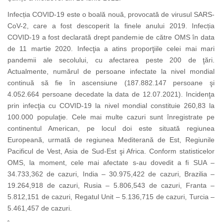
Infecția COVID-19 este o boală nouă, provocată de virusul SARS-
CoV-2, care a fost descoperit la finele anului 2019. Infecția
COVID-19 a fost declarată drept pandemie de către OMS în data
de 11 martie 2020. Infecţia a atins proporţiile celei mai mari
pandemii ale secolului, cu afectarea peste 200 de ţări.
Actualmente, numărul de persoane infectate la nivel mondial
continuă să fie în ascensiune (187.882.147 persoane şi
4.052.664 persoane decedate la data de 12.07.2021). Incidenţa
prin infecţia cu COVID-19 la nivel mondial constituie 260,83 la
100.000 populaţie. Cele mai multe cazuri sunt înregistrate pe
continentul American, pe locul doi este situată regiunea
Europeană, urmată de regiunea Mediterană de Est, Regiunile
Pacificul de Vest, Asia de Sud-Est şi Africa. Conform statisticelor
OMS, la moment, cele mai afectate s-au dovedit a fi SUA –
34.733,362 de cazuri, India – 30.975,422 de cazuri, Brazilia –
19.264,918 de cazuri, Rusia – 5.806,543 de cazuri, Franta –
5.812,151 de cazuri, Regatul Unit – 5.136,715 de cazuri, Turcia –
5.461,457 de cazuri.