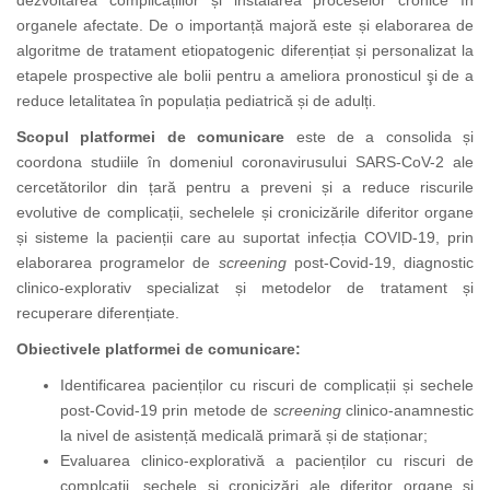
dezvoltarea complicațiilor și instalarea proceselor cronice în
organele afectate. De o importanță majoră este și elaborarea de
algoritme de tratament etiopatogenic diferențiat și personalizat la
etapele prospective ale bolii pentru a ameliora pronosticul şi de a
reduce letalitatea în populația pediatrică și de adulți.
Scopul platformei de comunicare
este de a consolida și
coordona studiile în domeniul coronavirusului SARS-CoV-2 ale
cercetătorilor din țară pentru a preveni și a reduce riscurile
evolutive de complicații, sechelele și cronicizările diferitor organe
și sisteme la pacienții care au suportat infecția COVID-19, prin
elaborarea programelor de
screening
post-Covid-19, diagnostic
clinico-explorativ specializat și metodelor de tratament și
recuperare diferențiate.
Obiectivele platformei de comunicare:
Identificarea pacienților cu riscuri de complicații și sechele
post-Covid-19 prin metode de
screening
clinico-anamnestic
la nivel de asistență medicală primară și de staționar;
Evaluarea clinico-explorativă a pacienților cu riscuri de
complcații, sechele și cronicizări ale diferitor organe și