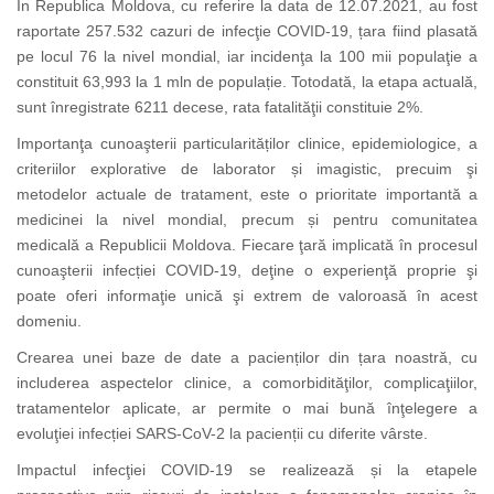
În Republica Moldova, cu referire la data de 12.07.2021, au fost
raportate 257.532 cazuri de infecţie COVID-19, țara fiind plasată
pe locul 76 la nivel mondial, iar incidenţa la 100 mii populaţie a
constituit 63,993 la 1 mln de populație. Totodată, la etapa actuală,
sunt înregistrate 6211 decese, rata fatalităţii constituie 2%.
Importanţa cunoaşterii particularităților clinice, epidemiologice, a
criteriilor explorative de laborator și imagistic, precuim şi
metodelor actuale de tratament, este o prioritate importantă a
medicinei la nivel mondial, precum și pentru comunitatea
medicală a Republicii Moldova. Fiecare ţară implicată în procesul
cunoaşterii infecției COVID-19, deţine o experienţă proprie şi
poate oferi informaţie unică şi extrem de valoroasă în acest
domeniu.
Crearea unei baze de date a pacienților din țara noastră, cu
includerea aspectelor clinice, a comorbidităţilor, complicaţiilor,
tratamentelor aplicate, ar permite o mai bună înţelegere a
evoluţiei infecției SARS-CoV-2 la pacienții cu diferite vârste.
Impactul infecţiei COVID-19 se realizează și la etapele