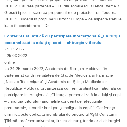
Rusu 2. Cautare parteneri – Claudia Tomulescu si Anca Ifteme 3.
Greseli tipice in scrierea propunerilor de proiecte – dr. Teodora
Rusu 4. Bugetul in propuneri Orizont Europa – ce aspecte trebuie
luate în considerare – Dr...
Conferința științifică cu participare internațională „Chirurgia
personalizată la adulți și copii – chirurgia viitorului”
24.03.2022
- 25.03.2022
online
La 24-25 martie 2022, Academia de Științe a Moldovei, în
parteneriat cu Universitatea de Stat de Medicină și Farmacie
„Nicolae Testemițanu” și Academia de Științe Medicale din
Republica Moldova, organizează conferința științifică națională cu
participare internațională „Chirurgia personalizată la adulți și copii
– chirurgia viitorului (anomaliile congenitale, afecțiunile
pretumorale, tumorile benigne și maligne la copii)”. Conferința
științifică este dedicată membrului de onoare al AȘM Constantin
Țîbîrnă, profesor universitar, ilustru chirurg, fondator al chirurgiei