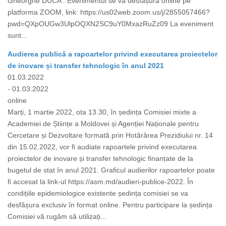
Gheorghe DUCA . Evenimentul se va desfășura online pe
platforma ZOOM, link: https://us02web.zoom.us/j/2855057466?
pwd=QXpOUGw3UlpOQXN2SC9uY0MxazRuZz09 La eveniment
sunt...
Audierea publică a rapoartelor privind executarea proiectelor
de inovare și transfer tehnologic în anul 2021
01.03.2022
- 01.03.2022
online
Marți, 1 martie 2022, ota 13.30, în ședința Comisiei mixte a
Academiei de Științe a Moldovei și Agenției Naționale pentru
Cercetare și Dezvoltare formată prin Hotărârea Prezidiului nr. 14
din 15.02.2022, vor fi audiate rapoartele privind executarea
proiectelor de inovare și transfer tehnologic finanțate de la
bugetul de stat în anul 2021. Graficul audierilor rapoartelor poate
fi accesat la link-ul https://asm.md/audieri-publice-2022. În
condițiile epidemiologice existente ședința comisiei se va
desfășura exclusiv în format online. Pentru participare la ședința
Comisiei vă rugăm să utilizați...