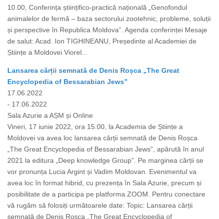
10.00, Conferința științifico-practică națională „Genofondul
animalelor de fermă – baza sectorului zootehnic, probleme, soluții
și perspective în Republica Moldova”. Agenda conferinței Mesaje
de salut: Acad. Ion TIGHINEANU, Președinte al Academiei de
Științe a Moldovei Viorel...
Lansarea cărții semnată de Denis Roșca „The Great
Encyclopedia of Bessarabian Jews”
17.06.2022
- 17.06.2022
Sala Azurie a AȘM și Online
Vineri, 17 iunie 2022, ora 15.00, la Academia de Științe a
Moldovei va avea loc lansarea cărții semnată de Denis Roșca
„The Great Encyclopedia of Bessarabian Jews”, apărută în anul
2021 la editura „Deep knowledge Group”. Pe marginea cărții se
vor pronunța Lucia Argint și Vadim Moldovan. Evenimentul va
avea loc în format hibrid, cu prezența în Sala Azurie, precum și
posibilitate de a participa pe platforma ZOOM. Pentru conectare
vă rugăm să folosiți următoarele date: Topic: Lansarea cărții
semnată de Denis Roșca „The Great Encyclopedia of