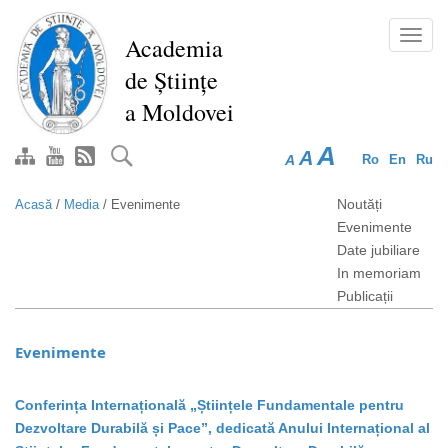
Mergi
la
Toggl
Academia
conţinutul
navig
de Științe
principal
a Moldovei
A
A
A
Ro
En
Ru
Noutăți
Acasă
/
Media
/
Evenimente
Evenimente
Date jubiliare
In memoriam
Publicații
Evenimente
Conferința Internațională „Științele Fundamentale pentru
Dezvoltare Durabilă și Pace”, dedicată Anului Internațional al