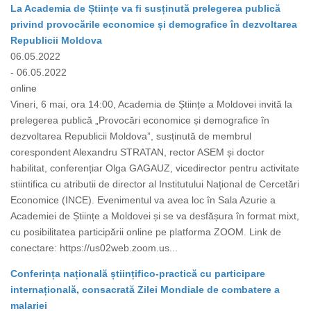
La Academia de Științe va fi susținută prelegerea publică
privind provocările economice și demografice în dezvoltarea
Republicii Moldova
06.05.2022
- 06.05.2022
online
Vineri, 6 mai, ora 14:00, Academia de Științe a Moldovei invită la
prelegerea publică „Provocări economice și demografice în
dezvoltarea Republicii Moldova”, susținută de membrul
corespondent Alexandru STRATAN, rector ASEM și doctor
habilitat, conferențiar Olga GAGAUZ, vicedirector pentru activitate
stiintifica cu atributii de director al Institutului Național de Cercetări
Economice (INCE). Evenimentul va avea loc în Sala Azurie a
Academiei de Științe a Moldovei și se va desfășura în format mixt,
cu posibilitatea participării online pe platforma ZOOM. Link de
conectare: https://us02web.zoom.us...
Conferința națională științifico-practică cu participare
internațională, consacrată Zilei Mondiale de combatere a
malariei