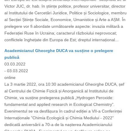
Victor JUC, dr. hab. în științe politice, profesor universitar, director
al Institutului de Cercetări Juridice, Politice și Sociologice, membru
al Secției Științe Sociale, Economice, Umanistice și Arte a AȘM. În
prelegere vor fi abordate următoarele aspecte: invazia militară a
Federației Ruse în Ucraina; caracterul războiului neprovocat;
conflictele înghețate din Europa de Est; dreptul internațional...
Academicianul Gheorghe DUCA va susține o prelegere
publică
03.03.2022
- 03.03.2022
online
La 3 martie 2022, ora 10:30 academicianul Gheorghe DUCA, șef
al Centrului de Chimie Fizică și Anorganică al Institutului de
Chimie, va susține prelegerea publică „Hydrogen Peroxide:
fundamental and applied research in Ecological Chemistry”.
Evenimentul se va desfășura în cadrul ediției a VII-a Conferinței
Internaționale ”Chimia Ecologică și Chimia Mediului - 2022”
dedicată aniversării a 70-a de la nașterea Academicianului