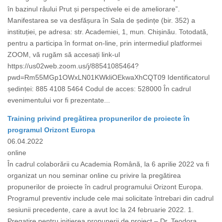
în bazinul râului Prut și perspectivele ei de ameliorare”.
Manifestarea se va desfășura în Sala de ședințe (bir. 352) a
instituției, pe adresa: str. Academiei, 1, mun. Chișinău. Totodată,
pentru a participa în format on-line, prin intermediul platformei
ZOOM, vă rugăm să accesați link-ul
https://us02web.zoom.us/j/88541085464?
pwd=Rm55MGp1OWxLN01KWkliOEkwaXhCQT09 Identificatorul
ședinței: 885 4108 5464 Codul de acces: 528000 În cadrul
evenimentului vor fi prezentate...
Training privind pregătirea propunerilor de proiecte în
programul Orizont Europa
06.04.2022
online
În cadrul colaborării cu Academia Română, la 6 aprilie 2022 va fi
organizat un nou seminar online cu privire la pregătirea
propunerilor de proiecte în cadrul programului Orizont Europa.
Programul preventiv include cele mai solicitate întrebari din cadrul
sesiunii precedente, care a avut loc la 24 februarie 2022. 1.
Pregatire pentru initierea propunerii de proiect – Dr. Teodora