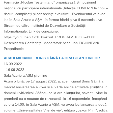
Farmacie „Nicolae Testemițanu” organizează Simpozionul
național cu participare internațională „Infecția COVID-19 la copii –
riscuri, complicații și consecințe evolutive”. Evenimentul va avea
loc în Sala Azurie a AȘM, în format hibrid și va fi transmis Live-
Stream de către Institutul de Dezvoltare a Societății
Informaționale. Link de conexiune:
https://youtu.be/ZCo1EXmkSuE PROGRAM 10.30 –11.00
Deschiderea Conferinței Moderatori: Acad. Ion TIGHINEANU,
Președintele...
ACADEMICIANUL BORIS GĂINĂ LA ORA BILANȚURILOR
16.09.2022
- 16.09.2022
Sala Azurie a AȘM şi online
Acum o lună, pe 17 august 2022, academicianul Boris Găină a
marcat aniversarea a 75-a și a 50 de ani de activitate științifică în
domeniul vitivinicol. Aflându-se la ora bilanțurilor, savantul vine în
premieră cu o noutate de rezonanță: la 16 septembrie, începând
cu ora 14.00, în Sala Azurie a AȘM, va avea loc lansarea a două
volume: „Universalitatea Viței de vie”, editura „Lexon Prim”, ediția