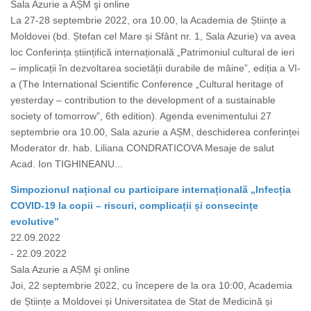
Sala Azurie a AȘM şi online
La 27-28 septembrie 2022, ora 10.00, la Academia de Științe a
Moldovei (bd. Ștefan cel Mare și Sfânt nr. 1, Sala Azurie) va avea
loc Conferința științifică internațională „Patrimoniul cultural de ieri
– implicații în dezvoltarea societății durabile de mâine”, ediția a VI-
a (The International Scientific Conference „Cultural heritage of
yesterday – contribution to the development of a sustainable
society of tomorrow”, 6th edition). Agenda evenimentului 27
septembrie ora 10.00, Sala azurie a AȘM, deschiderea conferinței
Moderator dr. hab. Liliana CONDRATICOVA Mesaje de salut
Acad. Ion TIGHINEANU...
Simpozionul național cu participare internațională „Infecția
COVID-19 la copii – riscuri, complicații și consecințe
evolutive”
22.09.2022
- 22.09.2022
Sala Azurie a AȘM şi online
Joi, 22 septembrie 2022, cu începere de la ora 10:00, Academia
de Științe a Moldovei și Universitatea de Stat de Medicină și