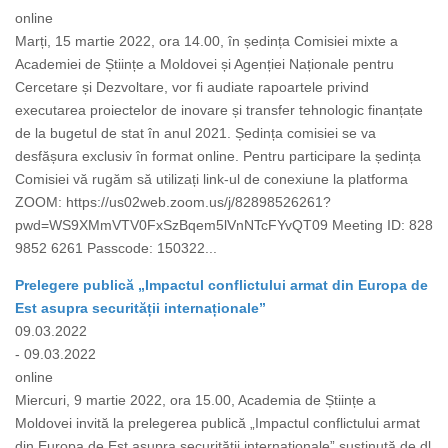
online
Marți, 15 martie 2022, ora 14.00, în ședința Comisiei mixte a
Academiei de Științe a Moldovei și Agenției Naționale pentru
Cercetare și Dezvoltare, vor fi audiate rapoartele privind
executarea proiectelor de inovare și transfer tehnologic finanțate
de la bugetul de stat în anul 2021. Ședința comisiei se va
desfășura exclusiv în format online. Pentru participare la ședința
Comisiei vă rugăm să utilizați link-ul de conexiune la platforma
ZOOM: https://us02web.zoom.us/j/82898526261?
pwd=WS9XMmVTV0FxSzBqem5lVnNTcFYvQT09 Meeting ID: 828
9852 6261 Passcode: 150322...
Prelegere publică „Impactul conflictului armat din Europa de
Est asupra securității internaționale”
09.03.2022
- 09.03.2022
online
Miercuri, 9 martie 2022, ora 15.00, Academia de Științe a
Moldovei invită la prelegerea publică „Impactul conflictului armat
din Europa de Est asupra securității internaționale” susținută de dl