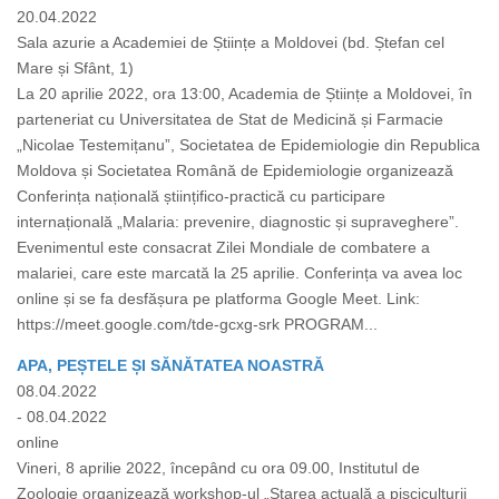
20.04.2022
Sala azurie a Academiei de Științe a Moldovei (bd. Ștefan cel
Mare și Sfânt, 1)
La 20 aprilie 2022, ora 13:00, Academia de Științe a Moldovei, în
parteneriat cu Universitatea de Stat de Medicină și Farmacie
„Nicolae Testemițanu”, Societatea de Epidemiologie din Republica
Moldova și Societatea Română de Epidemiologie organizează
Conferința națională științifico-practică cu participare
internațională „Malaria: prevenire, diagnostic și supraveghere”.
Evenimentul este consacrat Zilei Mondiale de combatere a
malariei, care este marcată la 25 aprilie. Conferința va avea loc
online și se fa desfășura pe platforma Google Meet. Link:
https://meet.google.com/tde-gcxg-srk PROGRAM...
APA, PEȘTELE ȘI SĂNĂTATEA NOASTRĂ
08.04.2022
- 08.04.2022
online
Vineri, 8 aprilie 2022, începând cu ora 09.00, Institutul de
Zoologie organizează workshop-ul „Starea actuală a pisciculturii