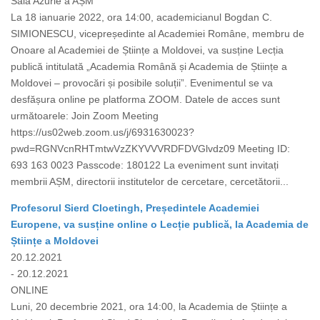
Sala Azurie a AȘM
La 18 ianuarie 2022, ora 14:00, academicianul Bogdan C.
SIMIONESCU, vicepreședinte al Academiei Române, membru de
Onoare al Academiei de Științe a Moldovei, va susține Lecția
publică intitulată „Academia Română și Academia de Științe a
Moldovei – provocări și posibile soluții”. Evenimentul se va
desfășura online pe platforma ZOOM. Datele de acces sunt
următoarele: Join Zoom Meeting
https://us02web.zoom.us/j/6931630023?
pwd=RGNVcnRHTmtwVzZKYVVVRDFDVGlvdz09 Meeting ID:
693 163 0023 Passcode: 180122 La eveniment sunt invitați
membrii AȘM, directorii institutelor de cercetare, cercetătorii...
Profesorul Sierd Cloetingh, Președintele Academiei
Europene, va susține online o Lecție publică, la Academia de
Științe a Moldovei
20.12.2021
- 20.12.2021
ONLINE
Luni, 20 decembrie 2021, ora 14:00, la Academia de Științe a