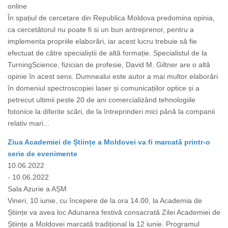
online
În spațiul de cercetare din Republica Moldova predomina opinia,
ca cercetătorul nu poate fi si un bun antreprenor, pentru a
implementa propriile elaborări, iar acest lucru trebuie să fie
efectuat de către specialiștii de altă formație. Specialistul de la
TurningScience, fizician de profesie, David M. Giltner are o altă
opinie în acest sens. Dumnealui este autor a mai multor elaborări
în domeniul spectroscopiei laser și comunicațiilor optice și a
petrecut ultimii peste 20 de ani comercializând tehnologiile
fotonice la diferite scări, de la întreprinderi mici până la companii
relativ mari...
Ziua Academiei de Științe a Moldovei va fi marcată printr-o
serie de evenimente
10.06.2022
- 10.06.2022
Sala Azurie a AȘM
Vineri, 10 iunie, cu începere de la ora 14.00, la Academia de
Științe va avea loc Adunarea festivă consacrată Zilei Academiei de
Științe a Moldovei marcată tradițional la 12 iunie. Programul