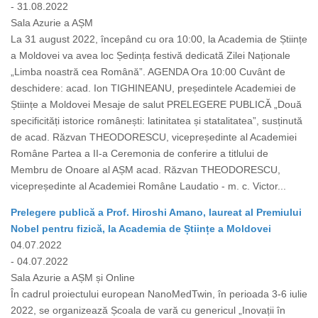
- 31.08.2022
Sala Azurie a AȘM
La 31 august 2022, începând cu ora 10:00, la Academia de Științe
a Moldovei va avea loc Ședința festivă dedicată Zilei Naționale
„Limba noastră cea Română”. AGENDA Ora 10:00 Cuvânt de
deschidere: acad. Ion TIGHINEANU, președintele Academiei de
Științe a Moldovei Mesaje de salut PRELEGERE PUBLICĂ „Două
specificități istorice românești: latinitatea și statalitatea”, susținută
de acad. Răzvan THEODORESCU, vicepreședinte al Academiei
Române Partea a II-a Ceremonia de conferire a titlului de
Membru de Onoare al AȘM acad. Răzvan THEODORESCU,
vicepreședinte al Academiei Române Laudatio - m. c. Victor...
Prelegere publică a Prof. Hiroshi Amano, laureat al Premiului
Nobel pentru fizică, la Academia de Științe a Moldovei
04.07.2022
- 04.07.2022
Sala Azurie a AȘM și Online
În cadrul proiectului european NanoMedTwin, în perioada 3-6 iulie
2022, se organizează Școala de vară cu genericul „Inovații în