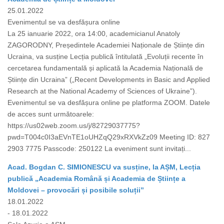
25.01.2022
Evenimentul se va desfășura online
La 25 ianuarie 2022, ora 14:00, academicianul Anatoly
ZAGORODNY, Președintele Academiei Naționale de Științe din
Ucraina, va susține Lecția publică întitulată „Evoluții recente în
cercetarea fundamentală și aplicată la Academia Națională de
Științe din Ucraina” („Recent Developments in Basic and Applied
Research at the National Academy of Sciences of Ukraine”).
Evenimentul se va desfășura online pe platforma ZOOM. Datele
de acces sunt următoarele:
https://us02web.zoom.us/j/82729037775?
pwd=T004c0I3aEVnTE1oUHZqQ29xRXVkZz09 Meeting ID: 827
2903 7775 Passcode: 250122 La eveniment sunt invitați...
Acad. Bogdan C. SIMIONESCU va susține, la AȘM, Lecția
publică „Academia Română și Academia de Științe a
Moldovei – provocări și posibile soluții”
18.01.2022
- 18.01.2022