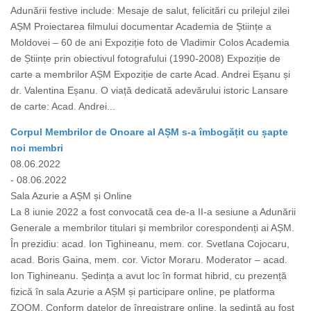
Adunării festive include: Mesaje de salut, felicitări cu prilejul zilei
AȘM Proiectarea filmului documentar Academia de Științe a
Moldovei – 60 de ani Expoziție foto de Vladimir Colos Academia
de Științe prin obiectivul fotografului (1990-2008) Expoziție de
carte a membrilor AȘM Expoziție de carte Acad. Andrei Eșanu și
dr. Valentina Eșanu. O viață dedicată adevărului istoric Lansare
de carte: Acad. Andrei...
Corpul Membrilor de Onoare al AȘM s-a îmbogățit cu șapte
noi membri
08.06.2022
- 08.06.2022
Sala Azurie a AȘM și Online
La 8 iunie 2022 a fost convocată cea de-a II-a sesiune a Adunării
Generale a membrilor titulari și membrilor corespondenți ai AȘM.
În prezidiu: acad. Ion Tighineanu, mem. cor. Svetlana Cojocaru,
acad. Boris Gaina, mem. cor. Victor Moraru. Moderator – acad.
Ion Tighineanu. Ședința a avut loc în format hibrid, cu prezență
fizică în sala Azurie a AȘM și participare online, pe platforma
ZOOM. Conform datelor de înregistrare online, la ședință au fost