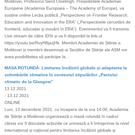
Moldovei, Profesorul Sierd Cloetingh, Președintele Academiei
Europene (Academia Europaea – The Academy of Europe), va
susține online Lecția publică „Perspectives on Frontier Research,
Education and Innovation in the ERA” („Perspectivele cercetării de
frontieră, educației și inovării în ERA”). Evenimentul va fi transmis
Live stream de către IDSI și va fi disponibil la link-ul
https://youtu.be/RvyH8jazjHk. Membrii Academiei de Științe a
Moldovei și membrii desemnați ai Secțiilor de Științe ale AȘM vor
avea posibilitatea să participe la...
MASA ROTUNDĂ: Limitarea încălzirii globale și adaptarea la
schimbările climatice în contextul stipulărilor „Pactului
climatic de la Glasgow”
13.12.2021
- 13.12.2021
ONLINE
Luni, 13 decembrie 2021, cu începere de la ora 14.00, Academia
de Științe a Moldovei organizează o masă rotundă în cadrul
căreia vor fi discutate acțiunile ce urmează a fi întreprinse la nivel
internațional și național pentru limitarea încălzirii globale și