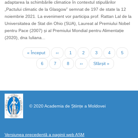
adaptarea la schimbările climatice în contextul stipulărilor
„Pactului climatic de la Glasgow” semnat de 197 de state la 12
noiembrie 2021. La eveniment vor participa prof. Rattan Lal de la
Universitatea de Stat din Ohio (SUA), Laureat al Premiului Nobel
pentru Pace (2007) și al Premiului Mondial pentru Alimentație
(2020), dna Iuliana...
Paginare
Prima
« Început
Pagina
‹‹
Page
1
Page
2
Page
3
Page
4
Pagina
5
pagină
anterioară
curentă
Page
6
Page
7
Page
8
Pagina
››
Ultima
Sfârșit »
următoare
pagină
https://propletenie.ru/
© 2020 Academia de Științe a Moldovei
Versiunea precedentă a paginii web AȘM