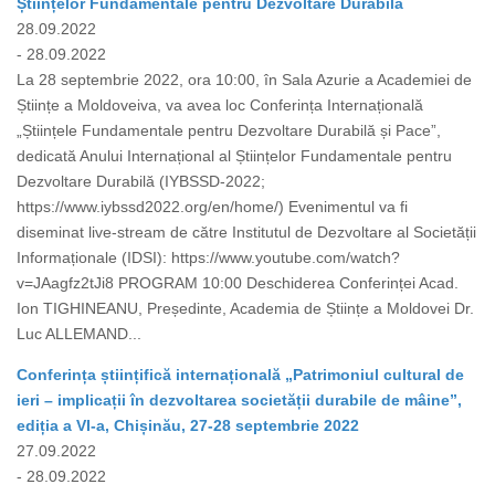
Științelor Fundamentale pentru Dezvoltare Durabilă
28.09.2022
- 28.09.2022
La 28 septembrie 2022, ora 10:00, în Sala Azurie a Academiei de
Științe a Moldoveiva, va avea loc Conferința Internațională
„Științele Fundamentale pentru Dezvoltare Durabilă și Pace”,
dedicată Anului Internațional al Științelor Fundamentale pentru
Dezvoltare Durabilă (IYBSSD-2022;
https://www.iybssd2022.org/en/home/) Evenimentul va fi
diseminat live-stream de către Institutul de Dezvoltare al Societății
Informaționale (IDSI): https://www.youtube.com/watch?
v=JAagfz2tJi8 PROGRAM 10:00 Deschiderea Conferinței Acad.
Ion TIGHINEANU, Președinte, Academia de Științe a Moldovei Dr.
Luc ALLEMAND...
Conferința științifică internațională „Patrimoniul cultural de
ieri – implicații în dezvoltarea societății durabile de mâine”,
ediția a VI-a, Chișinău, 27-28 septembrie 2022
27.09.2022
- 28.09.2022