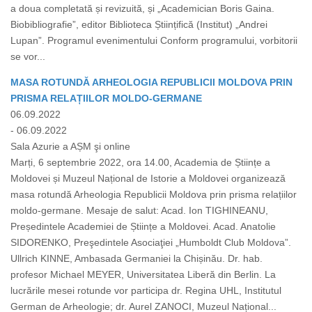
a doua completată și revizuită, și „Academician Boris Gaina.
Biobibliografie”, editor Biblioteca Științifică (Institut) „Andrei
Lupan”. Programul evenimentului Conform programului, vorbitorii
se vor...
MASA ROTUNDĂ ARHEOLOGIA REPUBLICII MOLDOVA PRIN
PRISMA RELAȚIILOR MOLDO-GERMANE
06.09.2022
- 06.09.2022
Sala Azurie a AȘM şi online
Marți, 6 septembrie 2022, ora 14.00, Academia de Științe a
Moldovei și Muzeul Național de Istorie a Moldovei organizează
masa rotundă Arheologia Republicii Moldova prin prisma relațiilor
moldo-germane. Mesaje de salut: Acad. Ion TIGHINEANU,
Președintele Academiei de Științe a Moldovei. Acad. Anatolie
SIDORENKO, Preşedintele Asociaţiei „Humboldt Club Moldova”.
Ullrich KINNE, Ambasada Germaniei la Chișinău. Dr. hab.
profesor Michael MEYER, Universitatea Liberă din Berlin. La
lucrările mesei rotunde vor participa dr. Regina UHL, Institutul
German de Arheologie; dr. Aurel ZANOCI, Muzeul Național...