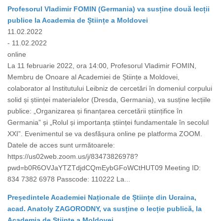
Profesorul Vladimir FOMIN (Germania) va susține două lecții
publice la Academia de Științe a Moldovei
11.02.2022
- 11.02.2022
online
La 11 februarie 2022, ora 14:00, Profesorul Vladimir FOMIN,
Membru de Onoare al Academiei de Științe a Moldovei,
colaborator al Institutului Leibniz de cercetări în domeniul corpului
solid și științei materialelor (Dresda, Germania), va susține lecțiile
publice: „Organizarea și finanțarea cercetării științifice în
Germania” și „Rolul și importanța științei fundamentale în secolul
XXI”. Evenimentul se va desfășura online pe platforma ZOOM.
Datele de acces sunt următoarele:
https://us02web.zoom.us/j/83473826978?
pwd=b0R6OVJaYTZTdjdCQmEybGFoWCtHUT09 Meeting ID:
834 7382 6978 Passcode: 110222 La...
Președintele Academiei Naționale de Științe din Ucraina,
acad. Anatoly ZAGORODNY, va susține o lecție publică, la
Academia de Științe a Moldovei