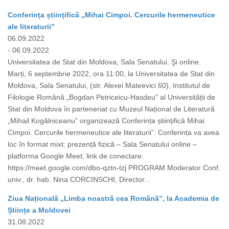
Conferința științifică „Mihai Cimpoi. Cercurile hermeneutice
ale literaturii”
06.09.2022
- 06.09.2022
Universitatea de Stat din Moldova, Sala Senatului. Şi online.
Marți, 6 septembrie 2022, ora 11:00, la Universitatea de Stat din
Moldova, Sala Senatului, (str. Alexei Mateevici 60), Institutul de
Filologie Română „Bogdan Petriceicu-Hasdeu” al Universității de
Stat din Moldova în parteneriat cu Muzeul Național de Literatură
„Mihail Kogălniceanu” organizează Conferința științifică Mihai
Cimpoi. Cercurile hermeneutice ale literaturii”. Conferința va avea
loc în format mixt: prezență fizică – Sala Senatului online –
platforma Google Meet; link de conectare:
https://meet.google.com/dbo-qztn-tzj PROGRAM Moderator Conf.
univ., dr. hab. Nina CORCINSCHI, Director...
Ziua Națională „Limba noastră cea Română”, la Academia de
Științe a Moldovei
31.08.2022