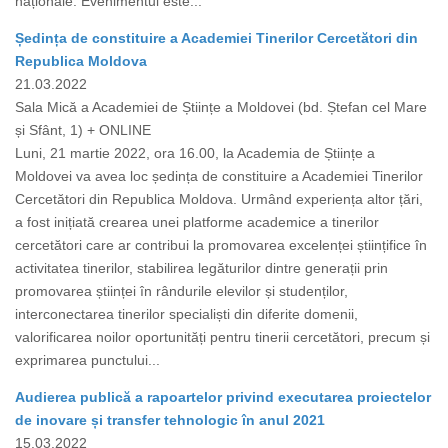
naționale. Evenimentul este...
Ședința de constituire a Academiei Tinerilor Cercetători din
Republica Moldova
21.03.2022
Sala Mică a Academiei de Științe a Moldovei (bd. Ștefan cel Mare
și Sfânt, 1) + ONLINE
Luni, 21 martie 2022, ora 16.00, la Academia de Științe a
Moldovei va avea loc ședința de constituire a Academiei Tinerilor
Cercetători din Republica Moldova. Urmând experiența altor țări,
a fost inițiată crearea unei platforme academice a tinerilor
cercetători care ar contribui la promovarea excelenței științifice în
activitatea tinerilor, stabilirea legăturilor dintre generații prin
promovarea științei în rândurile elevilor și studenților,
interconectarea tinerilor specialiști din diferite domenii,
valorificarea noilor oportunități pentru tinerii cercetători, precum și
exprimarea punctului...
Audierea publică a rapoartelor privind executarea proiectelor
de inovare și transfer tehnologic în anul 2021
15.03.2022