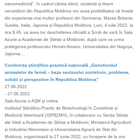
nanomedicină”, în cadrul căreia elevii, studenții și tinerii
cercetători din Republica Moldova vor avea posibilitatea să învețe
din experiența mai multor profesori din Germania, Marea Britanie,
Suedia, Italia, Japonia și Republica Moldova. Luni, 4 iulie 2022, la
ora 8.45, va avea loc deschiderea oficială a Școlii de vară în Sala
Azurie a Academiei de Științe a Moldovei, după care va urma
prelegerea profesorului Hiroshi Amano, Universitatea din Nagoya,
Japonia:...
Conferința științifico-practică națională „Genofondul
animalelor de fermă – baza sectorului zootehnic, probleme,
soluții și perspective în Republica Moldova”
27.06.2022
- 27.06.2022
Sala Azurie a AȘM şi online
Institutul Științifico-Practic de Biotehnologii în Zootehnie și
Medicină Veterinară (IȘPBZMV), în colaborare cu Secția Științe
ale Vieții a Academiei de Științe a Moldovei, Ministerul Agriculturii
și Industriei Alimentare și Universitatea Agrară de Stat din
Moldova, organizează la 27 iunie 2022, cu începere de la ora