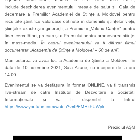
include deschiderea evenimentului, mesaje de salut și Gala de
decernare a Premiilor Academiei de Științe a Moldovei pentru
rezultate științifice valoroase obținute în domeniile științelor vieții,
științelor exacte și inginerești, a Premiului „Valeriu Canțer” pentru
tineri cercetători, precum și a Premiului pentru promovarea științei
în mass-media.
În cadrul evenimentului va fi difuzat filmul
documentar „Academia de Științe a Moldovei – 60 de ani”.
Manifestarea va avea loc la Academia de Științe a Moldovei, în
data de 10 noiembrie 2021, Sala Azurie, cu începere de la ora
14.00.
Evenimentul se va desfășura în format
ONLINE
, va fi transmis
live-stream de către Institutul de Dezvoltare a Societății
Informaționale și va fi disponibil la link-ul
https://www.youtube.com/watch?v=fP6MHkFUWpk
Prezidiul AȘM