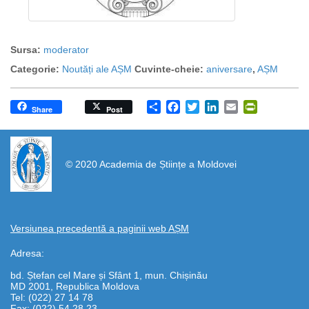
Sursa:
moderator
Categorie:
Noutăți ale AȘM
Cuvinte-cheie:
aniversare
,
AȘM
Share
Facebook
Twitter
LinkedIn
Email
PrintFrien
Share
Post
https://propletenie.ru/
© 2020 Academia de Științe a Moldovei
Versiunea precedentă a paginii web AȘM
Adresa:
bd. Ștefan cel Mare și Sfânt 1, mun. Chișinău
MD 2001, Republica Moldova
Tel: (022) 27 14 78
Fax: (022) 54 28 23