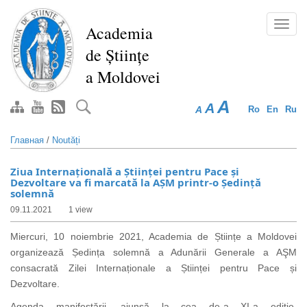
Перейти
к
Toggl
Academia
основному
navig
de Științe
содержанию
a Moldovei
A
A
A
Ro
En
Ru
Главная
/
Noutăți
Ziua Internațională a Științei pentru Pace și
Dezvoltare va fi marcată la AȘM printr-o Ședință
solemnă
09.11.2021
1 view
Miercuri, 10 noiembrie 2021, Academia de Științe a Moldovei
organizează Ședința solemnă a Adunării Generale a AŞM
consacrată Zilei Internaționale a Științei pentru Pace și
Dezvoltare.
Agenda manifestării, ajunsă la cea de-a XI-a ediție,