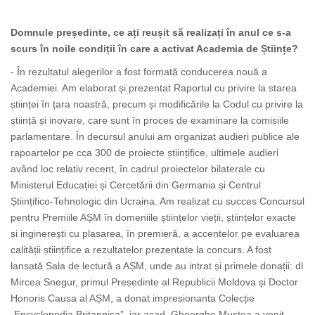
Domnule președinte, ce ați reușit să realizați în anul ce s-a
scurs în noile condiții în care a activat Academia de Științe?
- În rezultatul alegerilor a fost formată conducerea nouă a
Academiei. Am elaborat și prezentat Raportul cu privire la starea
științei în țara noastră, precum și modificările la Codul cu privire la
știință și inovare, care sunt în proces de examinare la comisiile
parlamentare. În decursul anului am organizat audieri publice ale
rapoartelor pe cca 300 de proiecte științifice, ultimele audieri
având loc relativ recent, în cadrul proiectelor bilaterale cu
Ministerul Educației și Cercetării din Germania și Centrul
Științifico-Tehnologic din Ucraina. Am realizat cu succes Concursul
pentru Premiile AȘM în domeniile științelor vieții, științelor exacte
și inginerești cu plasarea, în premieră, a accentelor pe evaluarea
calității științifice a rezultatelor prezentate la concurs. A fost
lansată Sala de lectură a AȘM, unde au intrat și primele donații: dl
Mircea Snegur, primul Președinte al Republicii Moldova și Doctor
Honoris Causa al AȘM, a donat impresionanta Colecție
„Encyclopedia Britannica”, iar acad. Gheorghe Mustea a venit