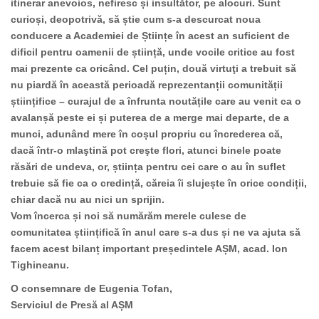
itinerar anevoios, nefiresc și insultător, pe alocuri. Sunt
curioși, deopotrivă, să știe cum s-a descurcat noua
conducere a Academiei de Științe în acest an suficient de
dificil pentru oamenii de știință, unde vocile critice au fost
mai prezente ca oricând. Cel puțin, două virtuţi a trebuit să
nu piardă în această perioadă reprezentanții comunității
științifice – curajul de a înfrunta noutățile care au venit ca o
avalanșă peste ei și puterea de a merge mai departe, de a
munci, adunând mere în coșul propriu cu încrederea că,
dacă într-o mlaştină pot creşte flori, atunci binele poate
răsări de undeva, or, știința pentru cei care o au în suflet
trebuie să fie ca o credință, căreia îi slujește în orice condiții,
chiar dacă nu au nici un sprijin.
Vom încerca și noi să numărăm merele culese de
comunitatea științifică în anul care s-a dus și ne va ajuta să
facem acest bilanț important președintele AȘM, acad. Ion
Tighineanu.
O consemnare de Eugenia Tofan,
Serviciul de Presă al AȘM