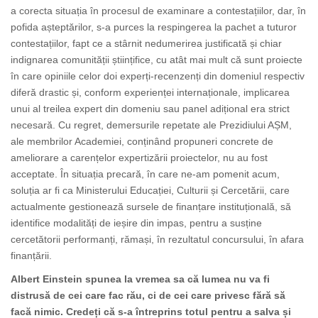
a corecta situația în procesul de examinare a contestațiilor, dar, în
pofida așteptărilor, s-a purces la respingerea la pachet a tuturor
contestațiilor, fapt ce a stârnit nedumerirea justificată și chiar
indignarea comunității științifice, cu atât mai mult că sunt proiecte
în care opiniile celor doi experți-recenzenți din domeniul respectiv
diferă drastic și, conform experienței internaționale, implicarea
unui al treilea expert din domeniu sau panel adițional era strict
necesară. Cu regret, demersurile repetate ale Prezidiului AȘM,
ale membrilor Academiei, conținând propuneri concrete de
ameliorare a carențelor expertizării proiectelor, nu au fost
acceptate. În situația precară, în care ne-am pomenit acum,
soluția ar fi ca Ministerului Educației, Culturii și Cercetării, care
actualmente gestionează sursele de finanțare instituțională, să
identifice modalități de ieșire din impas, pentru a susține
cercetătorii performanți, rămași, în rezultatul concursului, în afara
finanțării.
Albert Einstein spunea la vremea sa că lumea nu va fi
distrusă de cei care fac rău, ci de cei care privesc fără să
facă nimic. Credeți că s-a întreprins totul pentru a salva și