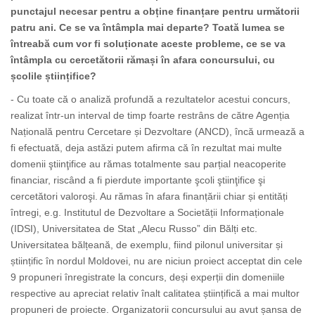
punctajul necesar pentru a obține finanțare pentru următorii
patru ani. Ce se va întâmpla mai departe? Toată lumea se
întreabă cum vor fi soluționate aceste probleme, ce se va
întâmpla cu cercetătorii rămași în afara concursului, cu
școlile științifice?
- Cu toate că o analiză profundă a rezultatelor acestui concurs,
realizat într-un interval de timp foarte restrâns de către Agenția
Națională pentru Cercetare și Dezvoltare (ANCD), încă urmează a
fi efectuată, deja astăzi putem afirma că în rezultat mai multe
domenii ştiinţifice au rămas totalmente sau parțial neacoperite
financiar, riscând a fi pierdute importante şcoli ştiinţifice şi
cercetători valoroşi. Au rămas în afara finanțării chiar și entități
întregi, e.g. Institutul de Dezvoltare a Societății Informaționale
(IDSI), Universitatea de Stat „Alecu Russo” din Bălți etc.
Universitatea bălțeană, de exemplu, fiind pilonul universitar și
științific în nordul Moldovei, nu are niciun proiect acceptat din cele
9 propuneri înregistrate la concurs, deși experții din domeniile
respective au apreciat relativ înalt calitatea științifică a mai multor
propuneri de proiecte. Organizatorii concursului au avut șansa de