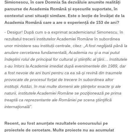
Simionescu, în care Domnia Sa dezvăluie anumite realități
parcurse de Academia Română și eșecurile suportate, în
contextul unei situații similare. Este o lecție de învățat de la
Academia Română care a are o experiență de 153 de ani?
- Desigur! După cum s-a exprimat academicianul Simonescu, în
rezultatul trecerii institutelor Academiei Române în subordinea
unor ministere sau instituții centrale, citez:
„A fost neglijată până la
anulare cercetarea fundamentală, Academia nu şi-a mai putut
îndeplini rolul de principal for cultural şi științific al ţării… Institutele
s-au întors la Academie imediat după evenimentele din 1989, dar
a fost nevoie de ani buni pentru ca ea să-şi revină din traumele
provocate de procesul forţat de trecere în subordinea altor
instituţii. Astăzi, în mai multe domenii ale ştiinţelor exacte şi ale
naturii, institutele Academiei Române se poziţionează pe prima
treaptă ca reprezentante ale României pe scena ştiinţifică
internaţională”.
Recent, au fost anunțate rezultatele concursului pe
proiectele de cercetare. Multe proiecte nu au acumulat