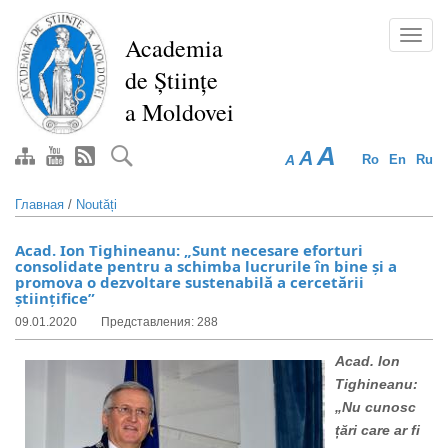
Перейти
к
Toggl
Academia
основному
navig
de Științe
содержанию
a Moldovei
A
A
A
Ro
En
Ru
Главная
/
Noutăți
Acad. Ion Tighineanu: „Sunt necesare eforturi
consolidate pentru a schimba lucrurile în bine și a
promova o dezvoltare sustenabilă a cercetării
științifice”
09.01.2020
Представления: 288
Acad. Ion
Tighineanu:
„Nu cunosc
țări care ar fi