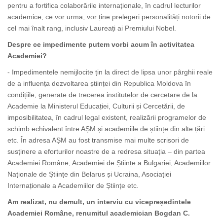
pentru a fortifica colaborările internaționale, în cadrul lecturilor
academice, ce vor urma, vor ține prelegeri personalități notorii de
cel mai înalt rang, inclusiv Laureați ai Premiului Nobel.
Despre ce impedimente putem vorbi acum în activitatea
Academiei?
- Impedimentele nemijlocite țin la direct de lipsa unor pârghii reale
de a influența dezvoltarea științei din Republica Moldova în
condițiile, generate de trecerea institutelor de cercetare de la
Academie la Ministerul Educației, Culturii și Cercetării, de
imposibilitatea, în cadrul legal existent, realizării programelor de
schimb echivalent între AȘM și academiile de științe din alte țări
etc. În adresa AȘM au fost transmise mai multe scrisori de
susținere a eforturilor noastre de a redresa situația – din partea
Academiei Române, Academiei de Științe a Bulgariei, Academiilor
Naționale de Științe din Belarus și Ucraina, Asociației
Internaționale a Academiilor de Științe etc.
Am realizat, nu demult, un interviu cu vicepreședintele
Academiei Române, renumitul academician Bogdan C.