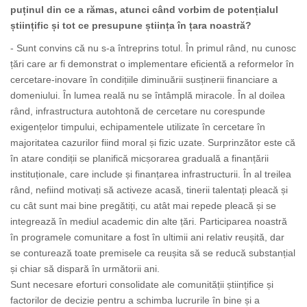
puținul din ce a rămas, atunci când vorbim de potențialul
științific și tot ce presupune știința în țara noastră?
- Sunt convins că nu s-a întreprins totul. În primul rând, nu cunosc
țări care ar fi demonstrat o implementare eficientă a reformelor în
cercetare-inovare în condițiile diminuării susținerii financiare a
domeniului. În lumea reală nu se întâmplă miracole. În al doilea
rând, infrastructura autohtonă de cercetare nu corespunde
exigențelor timpului, echipamentele utilizate în cercetare în
majoritatea cazurilor fiind moral și fizic uzate. Surprinzător este că
în atare condiții se planifică micșorarea graduală a finanțării
instituționale, care include și finanțarea infrastructurii. În al treilea
rând, nefiind motivați să activeze acasă, tinerii talentați pleacă și
cu cât sunt mai bine pregătiți, cu atât mai repede pleacă și se
integrează în mediul academic din alte țări. Participarea noastră
în programele comunitare a fost în ultimii ani relativ reușită, dar
se conturează toate premisele ca reușita să se reducă substanțial
și chiar să dispară în următorii ani.
Sunt necesare eforturi consolidate ale comunității științifice și
factorilor de decizie pentru a schimba lucrurile în bine și a