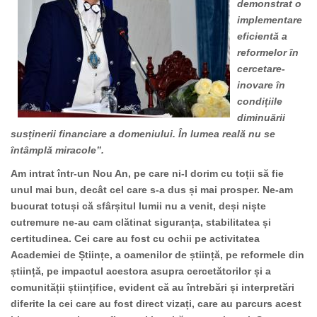
demonstrat o
implementare
eficientă a
reformelor în
cercetare-
inovare în
condițiile
diminuării
susținerii financiare a domeniului. În lumea reală nu se
întâmplă miracole”.
Am intrat într-un Nou An, pe care ni-l dorim cu toții să fie
unul mai bun, decât cel care s-a dus și mai prosper. Ne-am
bucurat totuși că sfârșitul lumii nu a venit, deși niște
cutremure ne-au cam clătinat siguranța, stabilitatea și
certitudinea. Cei care au fost cu ochii pe activitatea
Academiei de Științe, a oamenilor de știință, pe reformele din
știință, pe impactul acestora asupra cercetătorilor și a
comunității științifice, evident că au întrebări și interpretări
diferite la cei care au fost direct vizați, care au parcurs acest