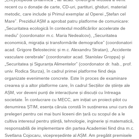
recent cu o donație de carte, CD-uri, partituri, ghiduri, material
metodic, care include și Primul exemplar al Operei „Ștefan cel
Mare”. Prezidiul AȘM a aprobat patru platforme de comunicare:
„Securitatea ecologică în contextul modificărilor accelerate de
mediu” (coordonator m.c. Maria Nedealcov), „Securitatea
economică, migrația și transformările demografice” (coordonatori
acad. Grigore Belostecinic și m.c. Alexandru Stratan), „Accidente
vasculare cerebrale” (coordonator acad. Stanislav Groppa) şi
„Securitatea și Siguranța Alimentelor” (coordonator dr. hab., prof.
univ. Rodica Sturza), în cadrul primei platforme fiind deja
organizate evenimente concrete. Este în proces de examinare
crearea și a altor platforme care, în cadrul Secțiilor de științe ale
AȘM, vor deveni punți de interacțiune și discuții cu întreaga
societate. În conlucrare cu MECC, am inițiat un proiect-pilot cu
denumirea ȘTIM, esența căruia constă în susținerea unui curs de
prelegeri pentru cei mai buni liceeni din țară cu scopul de a le
cultiva interesul pentru știință, tehnologie, inginerie și matematică,
responsabilă de implementare din partea Academiei fiind dna m.c.
Svetlana Cojocaru, vicepreședinte al AȘM. Am pregătit premisele