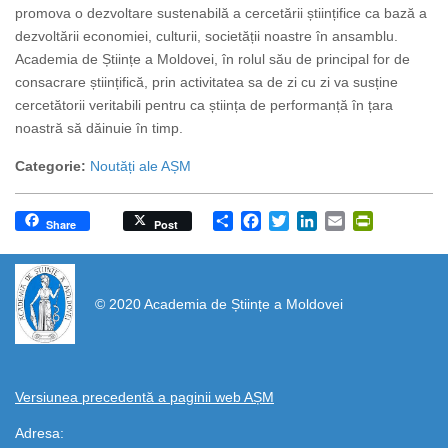
promova o dezvoltare sustenabilă a cercetării științifice ca bază a
dezvoltării economiei, culturii, societății noastre în ansamblu.
Academia de Științe a Moldovei, în rolul său de principal for de
consacrare științifică, prin activitatea sa de zi cu zi va susține
cercetătorii veritabili pentru ca știința de performanță în țara
noastră să dăinuie în timp.
Categorie:
Noutăți ale AȘM
Share
Facebook
Twitter
LinkedIn
Email
PrintFrien
Share
Post
https://propletenie.ru/
© 2020 Academia de Științe a Moldovei
Versiunea precedentă a paginii web AȘM
Adresa: