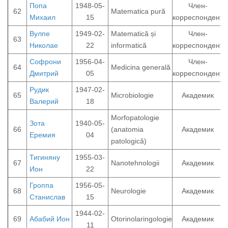
Попа
1948-05-
Член-
62
Matematica pură
Михаил
15
корреспондент
Вулпе
1949-02-
Matematică și
Член-
63
Николае
22
informatică
корреспондент
Софрони
1956-04-
Член-
64
Medicina generală
Дмитрий
05
корреспондент
Рудик
1947-02-
65
Microbiologie
Академик
Валерий
18
Morfopatologie
Зота
1940-05-
66
(anatomia
Академик
Еремия
04
patologică)
Тигиняну
1955-03-
67
Nanotehnologii
Академик
Ион
22
Гроппа
1956-05-
68
Neurologie
Академик
Станислав
15
1944-02-
69
Абабий Ион
Otorinolaringologie
Академик
11