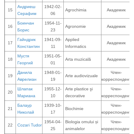
Андриеш
1942-02-
15
Agrochimia
Академик
Серафим
06
Боинчан
1954-11-
16
Agronomie
Академик
Борис
23
Гайндрик
1941-09-
Applied
17
Академик
Константин
11
Informatics
Мустя
1951-05-
18
Arta muzicală
Академик
Георгий
01
Данила
1948-01-
Член-
19
Arte audiovizuale
Аврелиан
19
корреспондент
Шлапак
1955-12-
Arte plastice şi
Член-
20
Мариана
10
decorative
корреспондент
Балаур
1939-10-
Член-
21
Biochimie
Николай
17
корреспондент
1954-04-
Biologia omului și
Член-
22
Cozari Tudor
25
animalelor
корреспондент