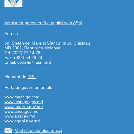
Versiunea precedentă a paginii web AȘM
Adresa:
bd. Ștefan cel Mare și Sfânt 1, mun. Chișinău
MD 2001, Republica Moldova
Tel: (022) 27 14 78
Fax: (022) 54 28 23
Email:
consiliu@asm.md
Elaborat de
IDSI
Portaluri guvernamentale
www.mecc.gov.md
www.msmps.gov.md
www.madrm.gov.md
www.ancd.gov.md
www.anacec.md
www.agepi.gov.md
Verifică poșta electronică