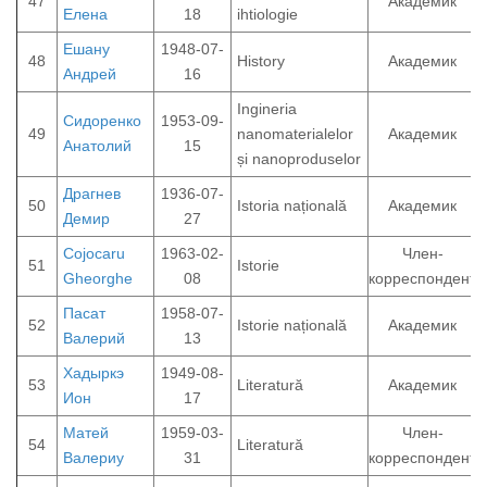
47
Академик
Елена
18
ihtiologie
Ешану
1948-07-
48
History
Академик
Андрей
16
Ingineria
Сидоренко
1953-09-
49
nanomaterialelor
Академик
Анатолий
15
și nanoproduselor
Драгнев
1936-07-
50
Istoria națională
Академик
Демир
27
Cojocaru
1963-02-
Член-
51
Istorie
Gheorghe
08
корреспондент
Пасат
1958-07-
52
Istorie națională
Академик
Валерий
13
Хадыркэ
1949-08-
53
Literatură
Академик
Ион
17
Матей
1959-03-
Член-
54
Literatură
Валериу
31
корреспондент