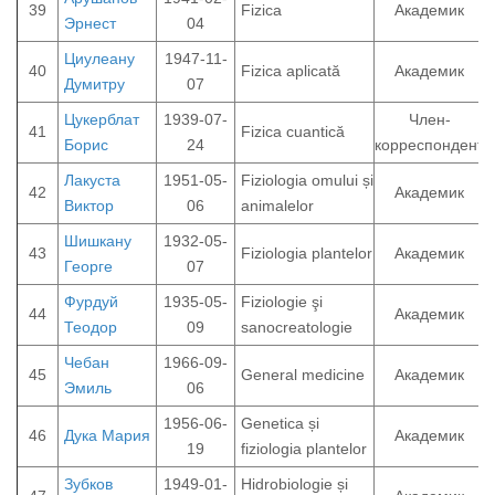
39
Fizica
Академик
Эрнест
04
Циулеану
1947-11-
40
Fizica aplicată
Академик
Думитру
07
Цукерблат
1939-07-
Член-
41
Fizica cuantică
Борис
24
корреспондент
Лакуста
1951-05-
Fiziologia omului și
42
Академик
Виктор
06
animalelor
Шишкану
1932-05-
43
Fiziologia plantelor
Академик
Георге
07
Фурдуй
1935-05-
Fiziologie şi
44
Академик
Теодор
09
sanocreatologie
Чебан
1966-09-
45
General medicine
Академик
Эмиль
06
1956-06-
Genetica și
46
Дука Мария
Академик
19
fiziologia plantelor
Зубков
1949-01-
Hidrobiologie și