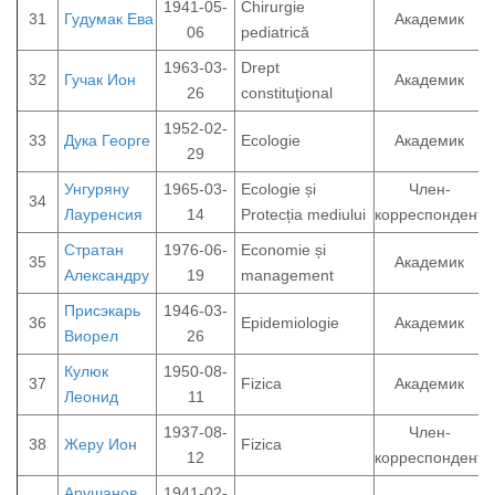
1941-05-
Chirurgie
31
Гудумак Ева
Академик
06
pediatrică
1963-03-
Drept
32
Гучак Ион
Академик
26
constituţional
1952-02-
33
Дука Георге
Ecologie
Академик
29
Унгуряну
1965-03-
Ecologie și
Член-
34
Лауренсия
14
Protecția mediului
корреспондент
Стратан
1976-06-
Economie și
35
Академик
Александру
19
management
Присэкарь
1946-03-
36
Epidemiologie
Академик
Виорел
26
Кулюк
1950-08-
37
Fizica
Академик
Леонид
11
1937-08-
Член-
38
Жеру Ион
Fizica
12
корреспондент
Арушанов
1941-02-