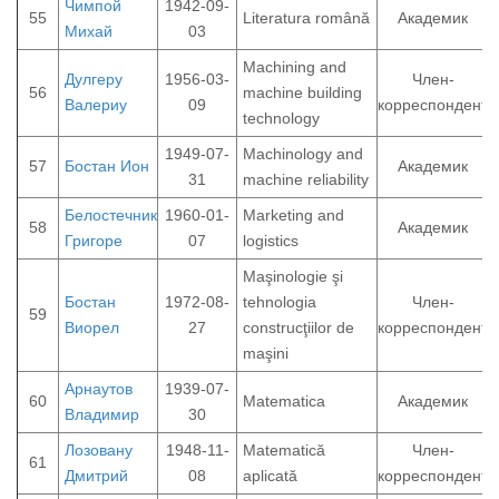
Чимпой
1942-09-
55
Literatura română
Академик
Михай
03
Machining and
Дулгеру
1956-03-
Член-
56
machine building
Валериу
09
корреспондент
technology
1949-07-
Machinology and
57
Бостан Ион
Академик
31
machine reliability
Белостечник
1960-01-
Marketing and
58
Академик
Григоре
07
logistics
Maşinologie şi
Бостан
1972-08-
tehnologia
Член-
59
Виорел
27
construcţiilor de
корреспондент
maşini
Арнаутов
1939-07-
60
Matematica
Академик
Владимир
30
Лозовану
1948-11-
Matematică
Член-
61
Дмитрий
08
aplicată
корреспондент