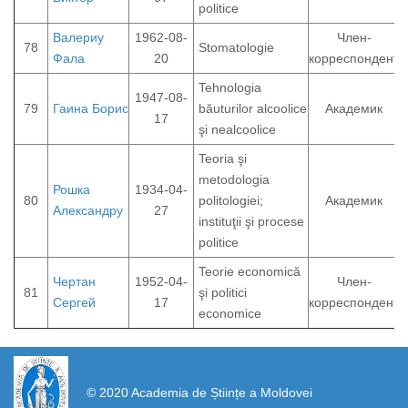
politice
Валериу
1962-08-
Член-
78
Stomatologie
Фала
20
корреспондент
Tehnologia
1947-08-
79
Гаина Борис
băuturilor alcoolice
Академик
17
şi nealcoolice
Teoria şi
metodologia
Рошка
1934-04-
80
politologiei;
Академик
Александру
27
instituţii şi procese
politice
Teorie economică
Чертан
1952-04-
Член-
81
şi politici
Сергей
17
корреспондент
economice
https://propletenie.ru/
© 2020 Academia de Științe a Moldovei