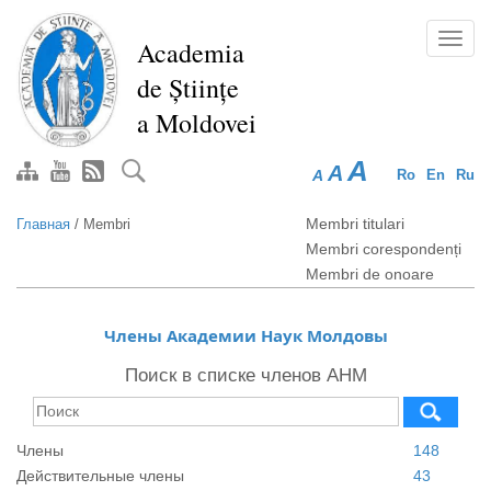
Перейти
к
Toggl
Academia
основному
navig
de Științe
содержанию
a Moldovei
A
A
A
Ro
En
Ru
Membri titulari
Главная
/
Membri
Membri corespondenți
Membri de onoare
Члены Академии Наук Молдовы
Поиск в списке членов АНМ
Члены
148
Действительные члены
43