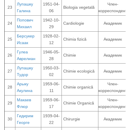
Лупашку
1951-04-
Член-
23
Biologia vegetală
Галина
06
корреспондент
Попович
1942-10-
24
Cardiologie
Академик
Михаил
29
Берсукер
1928-02-
25
Chimia fizică
Академик
Исаак
12
Гулеа
1946-05-
26
Chimie
Академик
Аврелиан
28
Лупашку
1950-03-
27
Chimie ecologică
Академик
Тудор
02
Арыку
1959-06-
Член-
28
Chimie organică
Акулина
11
корреспондент
Макаев
1959-06-
Член-
29
Chimie Organică
Флюр
17
корреспондент
Гидирим
1939-04-
30
Chirurgie
Академик
Георге
22