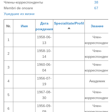
Члены-корреспонденты
38
Membri de onoare
67
Ушедшиe из жизни
Дата
Specialitate/Profil
Nr.
Имя
Звание
рождения
Сортировать
п
по
1958-06-
Член-
1
убыванию
13
корреспондент
1958-10-
Член-
2
14
корреспондент
1960-06-
Член-
3
04
корреспондент
1956-07-
4
Академик
19
1967-08-
Член-
5
30
корреспондент
1956-09-
Член-
6
09
корреспондент