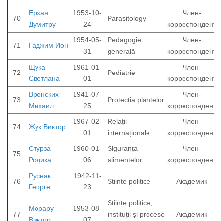
Ерхан
1953-10-
Член-
70
Parasitology
Думитру
24
корреспондент
1954-05-
Pedagogie
Член-
71
Гаджим Ион
31
generală
корреспондент
Щука
1961-01-
Член-
72
Pediatrie
Светлана
01
корреспондент
Вронских
1941-07-
Член-
73
Protecția plantelor
Михаил
25
корреспондент
1967-02-
Relații
Член-
74
Жук Виктор
01
internaționale
корреспондент
Стурза
1960-01-
Siguranța
Член-
75
Родика
06
alimentelor
корреспондент
Руснак
1942-11-
76
Științe politice
Академик
Георге
23
Științe politice;
Морару
1953-08-
77
instituții și procese
Академик
Виктор
07