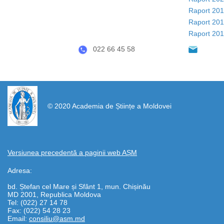
Raport 20
Raport 20
Raport 20
022 66 45 58
https://propletenie.ru/
© 2020 Academia de Științe a Moldovei
Versiunea precedentă a paginii web AȘM
Adresa:
bd. Ștefan cel Mare și Sfânt 1, mun. Chișinău
MD 2001, Republica Moldova
Tel: (022) 27 14 78
Fax: (022) 54 28 23
Email:
consiliu@asm.md