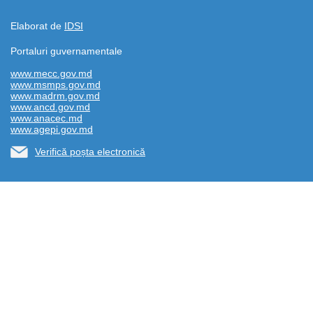
Elaborat de
IDSI
Portaluri guvernamentale
www.mecc.gov.md
www.msmps.gov.md
www.madrm.gov.md
www.ancd.gov.md
www.anacec.md
www.agepi.gov.md
Verifică poșta electronică