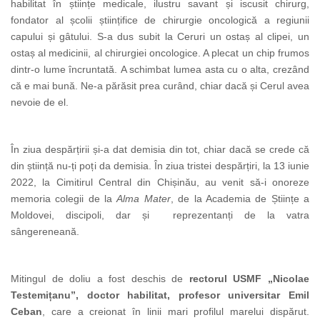
habilitat în științe medicale, ilustru savant și iscusit chirurg,
fondator al școlii științifice de chirurgie oncologică a regiunii
capului și gâtului.
S-a dus subit la Ceruri un ostaș al clipei, un
ostaș al medicinii, al chirurgiei oncologice. A plecat un chip frumos
dintr-o lume încruntată.
A schimbat lumea asta cu o alta, crezând
că e mai bună. Ne-a părăsit prea curând, chiar dacă și Cerul avea
nevoie de el.
În ziua despărțirii și-a dat demisia din tot, chiar dacă se crede că
din știință nu-ți poți da demisia. În ziua tristei despărțiri, la 13 iunie
2022, la Cimitirul Central din Chișinău, au venit să-i onoreze
memoria colegii de la
Alma Mater
, de la Academia de Științe a
Moldovei, discipoli, dar și reprezentanți de la vatra
sângereneană.
Mitingul de doliu a fost deschis de
rectorul USMF „Nicolae
Testemițanu”, doctor habilitat, profesor universitar Emil
Ceban
, care a creionat în linii mari profilul marelui dispărut.