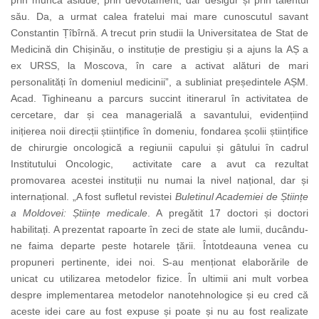
prin muncă asidue, prin devotament, dar desigur și prin talentul
său. Da, a urmat calea fratelui mai mare cunoscutul savant
Constantin Țîbîrnă. A trecut prin studii la Universitatea de Stat de
Medicină din Chișinău, o instituție de prestigiu și a ajuns la AȘ a
ex URSS, la Moscova, în care a activat alături de mari
personalități în domeniul medicinii”, a subliniat președintele AȘM.
Acad. Tighineanu a parcurs succint itinerarul în activitatea de
cercetare, dar și cea managerială a savantului, evidențiind
inițierea noii direcții științifice în domeniu, fondarea școlii științifice
de chirurgie oncologică a regiunii capului și gâtului în cadrul
Institutului Oncologic, activitate care a avut ca rezultat
promovarea acestei instituții nu numai la nivel național, dar și
internațional. „A fost sufletul revistei
Buletinul Academiei de Științe
a Moldovei: Științe medicale
. A pregătit 17 doctori și doctori
habilitați. A prezentat rapoarte în zeci de state ale lumii, ducându-
ne faima departe peste hotarele țării. Întotdeauna venea cu
propuneri pertinente, idei noi. S-au menționat elaborările de
unicat cu utilizarea metodelor fizice. În ultimii ani mult vorbea
despre implementarea metodelor nanotehnologice și eu cred că
aceste idei care au fost expuse și poate și nu au fost realizate