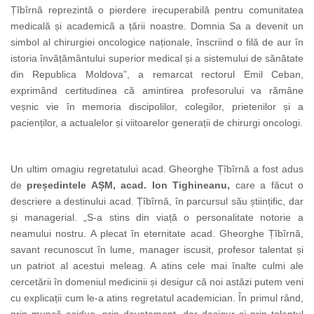
Țîbîrnă reprezintă o pierdere irecuperabilă pentru comunitatea
medicală și academică a țării noastre. Domnia Sa a devenit un
simbol al chirurgiei oncologice naționale, înscriind o filă de aur în
istoria învățământului superior medical și a sistemului de sănătate
din Republica Moldova”, a remarcat rectorul Emil Ceban,
exprimând certitudinea că amintirea profesorului va rămâne
veșnic vie în memoria discipolilor, colegilor, prietenilor și a
pacienților, a actualelor și viitoarelor generații de chirurgi oncologi.
Un ultim omagiu regretatului acad. Gheorghe Țîbîrnă a fost adus
de
președintele AȘM, acad. Ion Tighineanu,
care a făcut o
descriere a destinului acad. Țîbîrnă, în parcursul său științific, dar
și managerial. „S-a stins din viață o personalitate notorie a
neamului nostru. A plecat în eternitate acad. Gheorghe Țîbîrnă,
savant recunoscut în lume, manager iscusit, profesor talentat și
un patriot al acestui meleag. A atins cele mai înalte culmi ale
cercetării în domeniul medicinii și desigur că noi astăzi putem veni
cu explicații cum le-a atins regretatul academician. În primul rând,