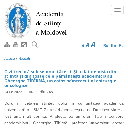
Mergi
la
Toggl
Academia
conţinutul
navig
de Științe
principal
a Moldovei
A
A
A
Ro
En
Ru
Acasă
/
Noutăți
O zi trecută sub semnul tăcerii. Și-a dat demisia din
știință și din toate cele pământești academicianul
Gheorghe ȚÎBÎRNĂ, un ostaș neîntrecut al chirurgiei
oncologice
14.06.2022
Vizualizări: 746
Doliu în cetatea științei, doliu în comunitatea academică
universitară a USMF. Ziua sărbătorii creștine de Duminca Mare a
fost una mult cernită.
A plecat pe un drum fără întoarcere
academicianul Gheorghe Țîbîrnă, profesor universitar, doctor