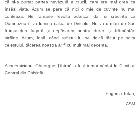
că și-a purtat partea nevăzută a crucii, care era mai grea ca
însăși viața. Acum se pare că nici o mie de cuvinte nu mai
contează. Ne rămâne revolta adâncă, dar și credința că
Dumnezeu îi va lumina calea de Dincolo. Ne va urmări de Sus
frumusețea fugară și nepăsarea pentru dureri și frământări
străine. Acum, însă, când sufletul lui se ridică tăcut pe bolta
celestului, tăcerea noastră ar fi cu mult mai decentă.
Academicianul Gheorghe Țîbîrnă a fost înmormântat la Cimitirul
Central din Chișinău.
Eugenia Tofan,
AȘM