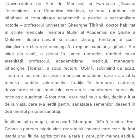
„Universitatea de Stat de Medicină și Farmacie „Nicolae
Testemițanu” din Republica Moldova, sistemul autohton de
sănătate și comunitatea academică a pierdut o personalitate
notorie – profesorul universitar Gheorghe Țîbîrnă, doctor habilitat
în științe medicale, membru titular al Academiei de Științe a
Moldovei, ilustru savant și iscusit chirurg, fondator al școlii
științifice de chirurgie oncologică a regiunii capului și gâtului. S-a
stins din viață, a plecat în lumea umbrelor, urmând calea
eternității profesorul, academicianul, medicul, managerul
Gheorghe Țîbîrnă”, a spus rectorul USMF, subliniind că acad.
Țîbîrnă a fost unul din pilonii medicinii autohtone, care s-a aflat la
temelia fondării valoroaselor tradiții în formarea cadrelor,
dezvoltarea științei medicale, crearea și consolidarea serviciului
oncologic autohton. A fost omul care mai mult a dat, decât a luat
de la viață, care s-a jertfit pentru sănătatea semenilor, deseori în
detrimentul propriei sănătăți.
În ultimul său omagiu, adus acad. Gheorghe Țîbîrnă, rectorul Emil
Ceban a parcurs istoria vieții
regretatului savant
care este de fapt
istoria unui fiu de agricultori de la țară și care, prin munca asiduă,