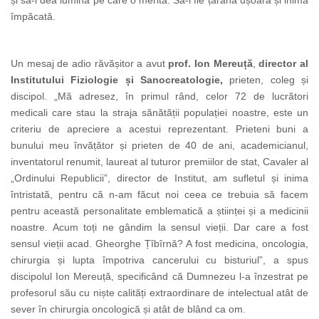
și să-i dea lumina pe care o merită. Să-i fie țărâna ușoară și inima
împăcată.
Un mesaj de adio răvășitor a avut
prof. Ion Mereuță
,
director al
Institutului Fiziologie și Sanocreatologie,
prieten, coleg și
discipol. „Mă adresez, în primul rând, celor 72 de lucrători
medicali care stau la straja sănătății populației noastre, este un
criteriu de apreciere a acestui reprezentant. Prieteni buni a
bunului meu învățător și prieten de 40 de ani, academicianul,
inventatorul renumit, laureat al tuturor premiilor de stat, Cavaler al
„Ordinului Republicii”, director de Institut, am sufletul și inima
întristată, pentru că n-am făcut noi ceea ce trebuia să facem
pentru această personalitate emblematică a științei și a medicinii
noastre. Acum toți ne gândim la sensul vieții. Dar care a fost
sensul vieții acad. Gheorghe Țîbîrnă? A fost medicina, oncologia,
chirurgia și lupta împotriva cancerului cu bisturiul”, a spus
discipolul Ion Mereuță, specificând că Dumnezeu l-a înzestrat pe
profesorul său cu niște calități extraordinare de intelectual atât de
sever în chirurgia oncologică și atât de blând ca om.