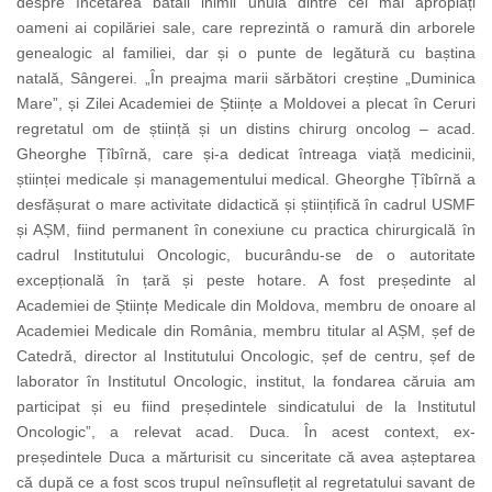
despre încetarea bătăii inimii unuia dintre cei mai apropiați
oameni ai copilăriei sale, care reprezintă o ramură din arborele
genealogic al familiei, dar și o punte de legătură cu baștina
natală, Sângerei. „În preajma marii sărbători creștine „Duminica
Mare”, și Zilei Academiei de Științe a Moldovei a plecat în Ceruri
regretatul om de știință și un distins chirurg oncolog – acad.
Gheorghe Țîbîrnă, care și-a dedicat întreaga viață medicinii,
științei medicale și managementului medical. Gheorghe Țîbîrnă a
desfășurat o mare activitate didactică și științifică în cadrul USMF
și AȘM, fiind permanent în conexiune cu practica chirurgicală în
cadrul Institutului Oncologic, bucurându-se de o autoritate
excepțională în țară și peste hotare. A fost președinte al
Academiei de Științe Medicale din Moldova, membru de onoare al
Academiei Medicale din România, membru titular al AȘM, șef de
Catedră, director al Institutului Oncologic, șef de centru, șef de
laborator în Institutul Oncologic, institut, la fondarea căruia am
participat și eu fiind președintele sindicatului de la Institutul
Oncologic”, a relevat acad. Duca. În acest context, ex-
președintele Duca a mărturisit cu sinceritate că avea așteptarea
că după ce a fost scos trupul neînsuflețit al regretatului savant de