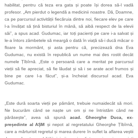
habilitat, pentru că teza era gata și poate își dorea să-l vadă
profesor. „Am pierdut o legendă a medicinii noastre. Dă, Doamne,
ca pe parcursul activității fiecăruia dintre noi, fiecare elev pe care
l-a învățat să țină bisturiul în mână, să aibă respect de la elevii
săi”, a spus acad. Gudumac, iar toți pacienți pe care i-a salvat și
le-a întors zâmbetele să meargă o dată în viață să-i ducă măcar o
floare la mormânt, și asta pentru că, precizează dna Eva
Gudumac, nu există în republică un nume mai des rostit decât
numele Țîbîrnă. „Este o persoană care a meritat pe parcursul
vieții să fie apreciat, să fie lăudat și să i se arate acel frumos și
bine pe care l-a făcut”, și-a încheiat discursul acad. Eva
Gudumac.
„Este dură soarta vieții pe pământ, trebuie numaidecât să mori.
Ne bucurăm când se naște un om și ne întristăm când ne
părăsește”, avea să spună
acad. Gheorghe Duca, ex-
președinte al AȘM
și nepot al regretatului Gheorghe Țîbîrnă,
care a mărturisit regretul și marea durere în suflet la aflarea veștii