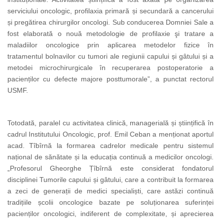
serviciului oncologic, profilaxia primară și secundară a cancerului
și pregătirea chirurgilor oncologi. Sub conducerea Domniei Sale a
fost elaborată o nouă metodologie de profilaxie şi tratare a
maladiilor oncologice prin aplicarea metodelor fizice în
tratamentul bolnavilor cu tumori ale regiunii capului și gâtului și a
metodei microchirurgicale în recuperarea postoperatorie a
pacienților cu defecte majore posttumorale”, a punctat rectorul
USMF.
Totodată, paralel cu activitatea clinică, managerială și științifică în
cadrul Institutului Oncologic, prof. Emil Ceban a menționat aportul
acad. Tîbîrnă la formarea cadrelor medicale pentru sistemul
național de sănătate și la educația continuă a medicilor oncologi.
„Profesorul Gheorghe Țîbîrnă este considerat fondatorul
disciplinei Tumorile capului și gâtului, care a contribuit la formarea
a zeci de generații de medici specialiști, care astăzi continuă
tradițiile școlii oncologice bazate pe soluționarea suferinței
pacienților oncologici, indiferent de complexitate, și aprecierea