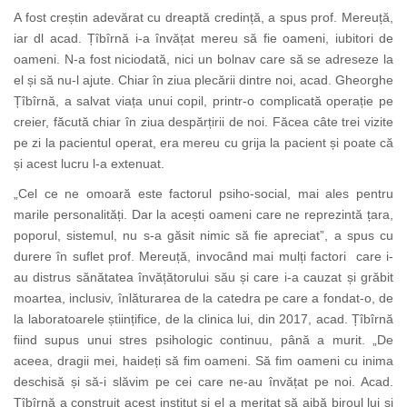
A fost creștin adevărat cu dreaptă credință, a spus prof. Mereuță,
iar dl acad. Țîbîrnă i-a învățat mereu să fie oameni, iubitori de
oameni. N-a fost niciodată, nici un bolnav care să se adreseze la
el și să nu-l ajute. Chiar în ziua plecării dintre noi, acad.
Gheorghe
Țîbîrnă, a salvat viața unui copil, printr-o complicată operație pe
creier, făcută chiar în ziua despărțirii de noi.
Făcea câte trei vizite
pe zi la pacientul operat, era mereu cu grija la pacient și poate că
și acest lucru l-a extenuat.
„Cel ce ne omoară este factorul psiho-social, mai ales pentru
marile personalități. Dar la acești oameni care ne reprezintă țara,
poporul, sistemul, nu s-a găsit nimic să fie apreciat”, a spus cu
durere în suflet prof. Mereuță, invocând mai mulți factori care i-
au distrus sănătatea învățătorului său și care i-a cauzat și grăbit
moartea, inclusiv, înlăturarea de la catedra pe care a fondat-o, de
la laboratoarele științifice, de la clinica lui, din 2017, acad. Țîbîrnă
fiind supus unui stres psihologic continuu, până a murit. „De
aceea, dragii mei, haideți să fim oameni. Să fim oameni cu inima
deschisă și să-i slăvim pe cei care ne-au învățat pe noi. Acad.
Țîbîrnă a construit acest institut și el a meritat să aibă biroul lui și