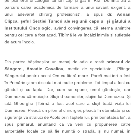
pe pionierul oncologiei tumori cap și gât în RM. Domnia Sa a
parcurs calea academică de formare a unui savant exigent, a
unui adevărat chirurg profesionist”, a spus
dr. Adrian
Clipca, șeful Secției Tumori ale regiunii capului și gâtului a
Institutului Oncologic
, având convingerea că eterna amintire
pentru cel care a fost acad. Țîbîrnă le va încălzi inimile și sufletele
de acum încolo.
Din partea băștinașilor un mesaj de adio a rostit
primarul de
Sângerei, Arcadie Covaliov
, medic de specialitate. „Plânge
Sângereiul pentru acest Om cu literă mare. Parcă mai ieri a fost
în Primărie și am discutat mai multe probleme. Tot timpul a fost cu
gândul și cu fapta. Dar, cum se spune, omul gândește, dar
Dumnezeu cârmuiește. Slujind oamenilor, slujim lui Dumnezeu. Și
iată Gheorghe Țîbîrnă a fost acel care a slujit toată viața lui
Dumnezeu. Pleacă un pilon al chirurgiei, pleacă în eternitate și cu
siguranță va străluci de Acolo prin faptele lui, prin bunătatea lui”, a
spus primarul, anunțând că va veni cu propunerea către
autoritățile locale ca să fie numită o stradă, și nu numai, în