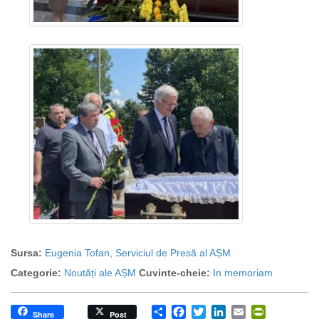
Sursa:
Eugenia Tofan, Serviciul de Presă al AȘM
Categorie:
Noutăți ale AȘM
Cuvinte-cheie:
In memoriam
Share
Facebook
Twitter
LinkedIn
Email
PrintFrien
Share
Post