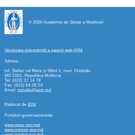
https://propletenie.ru/
© 2020 Academia de Științe a Moldovei
Versiunea precedentă a paginii web AȘM
Adresa:
bd. Ștefan cel Mare și Sfânt 1, mun. Chișinău
MD 2001, Republica Moldova
Tel: (022) 27 14 78
Fax: (022) 54 28 23
Email:
consiliu@asm.md
Elaborat de
IDSI
Portaluri guvernamentale
www.mecc.gov.md
www.msmps.gov.md
www.madrm.gov.md