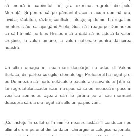
să moară în cabinetul lui”, și-a exprimat regretul discipolul
Mereuță. Și pentru că pe pământul acesta acum domină ura,
invidia, răutatea, război, conflicte, infecții, epidemii…l-a rugat pe
mentorul său, ca ajungând Acolo, Sus, să-l roage pe Dumnezeu
ca să-l trimită pe Isus Hristos încă o dată să ne aducă la valori
creștine, la valori umane, la valori naționale pentru dăinuirea
noastră.
Un ultim omagiu în ziua marii despărțiri i-a adus dl Valeriu
Burlacu, din partea colegilor stomatologi. Profesorul l-a rugat și el
pe Dumnezeu să-i ierte nefăcutele păcate ale savantului Țîbîrnă.
Iar regretatului academician i-a spus să se odihnească în pace în
veșnicia somnului. Ușoară să-i fie țărâna pe al său mormânt
deasupra căruia s-a rugat să sufle un pașnic vânt.
„Cu tristețe în suflet și în inimile noastre astăzi îl conducem pe
ultimul drum pe unul din fondatorii chirurgiei oncologice naționale,