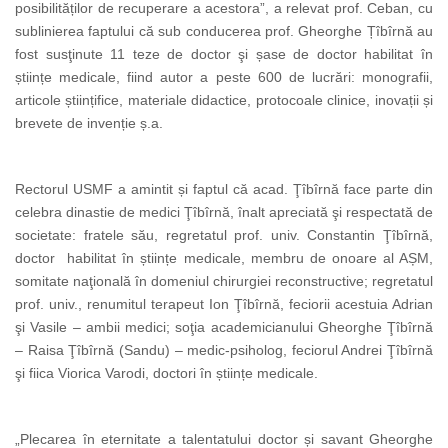
posibilităților de recuperare a acestora”, a relevat prof. Ceban, cu
sublinierea faptului că sub conducerea prof. Gheorghe Țîbîrnă au
fost susţinute 11 teze de doctor şi șase de doctor habilitat în
științe medicale, fiind autor a peste 600 de lucrări: monografii,
articole științifice, materiale didactice, protocoale clinice, inovații și
brevete de invenție ș.a.
Rectorul USMF a amintit și faptul că acad. Ţîbîrnă face parte din
celebra dinastie de medici Ţîbîrnă, înalt apreciată şi respectată de
societate: fratele său, regretatul prof. univ. Constantin Ţîbîrnă,
doctor habilitat în științe medicale, membru de onoare al AȘM,
somitate naţională în domeniul chirurgiei reconstructive; regretatul
prof. univ., renumitul terapeut Ion Ţîbîrnă, feciorii acestuia Adrian
şi Vasile – ambii medici; soţia academicianului Gheorghe Ţîbîrnă
– Raisa Ţîbîrnă (Sandu) – medic-psiholog, feciorul Andrei Ţîbîrnă
şi fiica Viorica Varodi, doctori în științe medicale.
„Plecarea în eternitate a talentatului doctor și savant Gheorghe