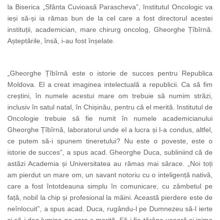
la Biserica „Sfânta Cuvioasă Parascheva”, Institutul Oncologic va
ieși să-și ia rămas bun de la cel care a fost directorul acestei
instituții, academician, mare chirurg oncolog, Gheorghe Țîbîrnă.
Așteptările, însă, i-au fost înșelate.
„Gheorghe Țîbîrnă este o istorie de succes pentru Republica
Moldova. El a creat imaginea intelectuală a republicii. Ca să fim
creștini, în numele acestui mare om trebuie să numim străzi,
inclusiv în satul natal, în Chișinău, pentru că el merită. Institutul de
Oncologie trebuie să fie numit în numele academicianului
Gheorghe Țîbîrnă, laboratorul unde el a lucra și l-a condus, altfel,
ce putem să-i spunem tineretului? Nu este o poveste, este o
istorie de succes”, a spus acad. Gheorghe Duca, subliniind că de
astăzi Academia și Universitatea au rămas mai sărace. „Noi toți
am pierdut un mare om, un savant notoriu cu o inteligență nativă,
care a fost întotdeauna simplu în comunicare, cu zâmbetul pe
față, nobil la chip și profesional la mâini. Această pierdere este de
neînlocuit”, a spus acad. Duca, rugându-l pe Dumnezeu să-l ierte