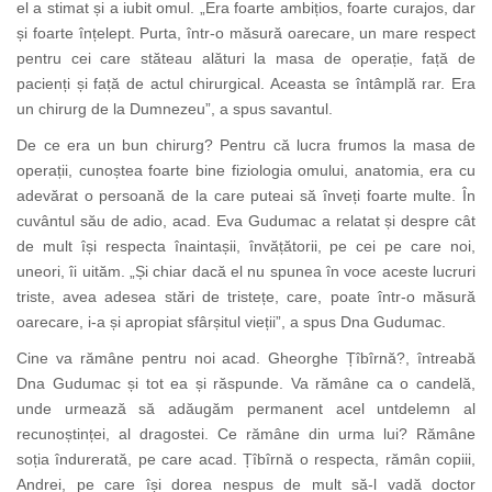
el a stimat și a iubit omul. „Era foarte ambițios, foarte curajos, dar
și foarte înțelept. Purta, într-o măsură oarecare, un mare respect
pentru cei care stăteau alături la masa de operație, față de
pacienți și față de actul chirurgical. Aceasta se întâmplă rar. Era
un chirurg de la Dumnezeu”, a spus savantul.
De ce era un bun chirurg? Pentru că lucra frumos la masa de
operații, cunoștea foarte bine fiziologia omului, anatomia, era cu
adevărat o persoană de la care puteai să înveți foarte multe. În
cuvântul său de adio, acad. Eva Gudumac a relatat și despre cât
de mult își respecta înaintașii, învățătorii, pe cei pe care noi,
uneori, îi uităm. „Și chiar dacă el nu spunea în voce aceste lucruri
triste, avea adesea stări de tristețe, care, poate într-o măsură
oarecare, i-a și apropiat sfârșitul vieții”, a spus Dna Gudumac.
Cine va rămâne pentru noi acad. Gheorghe Țîbîrnă?, întreabă
Dna Gudumac și tot ea și răspunde. Va rămâne ca o candelă,
unde urmează să adăugăm permanent acel untdelemn al
recunoștinței, al dragostei. Ce rămâne din urma lui? Rămâne
soția îndurerată, pe care acad. Țîbîrnă o respecta, rămân copiii,
Andrei, pe care își dorea nespus de mult să-l vadă doctor