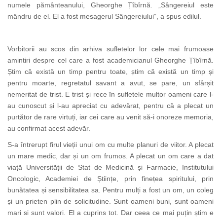
numele pământeanului, Gheorghe Țîbîrnă. „Sângereiul este
mândru de el. El a fost mesagerul Sângereiului”, a spus edilul.
Vorbitorii au scos din arhiva sufletelor lor cele mai frumoase
amintiri despre cel care a fost academicianul Gheorghe Țîbîrnă.
Știm că există un timp pentru toate, știm că există un timp și
pentru moarte, regretatul savant a avut, se pare, un sfârșit
nemeritat de trist. E trist și rece în sufletele multor oameni care l-
au cunoscut și l-au apreciat cu adevărat, pentru că a plecat un
purtător de rare virtuți, iar cei care au venit să-i onoreze memoria,
au confirmat acest adevăr.
S-a întrerupt firul vieții unui om cu multe planuri de viitor. A plecat
un mare medic, dar și un om frumos. A plecat un om care a dat
viață Universității de Stat de Medicină și Farmacie, Institutului
Oncologic, Academiei de Științe, prin finețea spiritului, prin
bunătatea și sensibilitatea sa. Pentru mulți a fost un om, un coleg
și un prieten plin de solicitudine. Sunt oameni buni, sunt oameni
mari si sunt valori. El a cuprins tot. Dar ceea ce mai puțin știm e