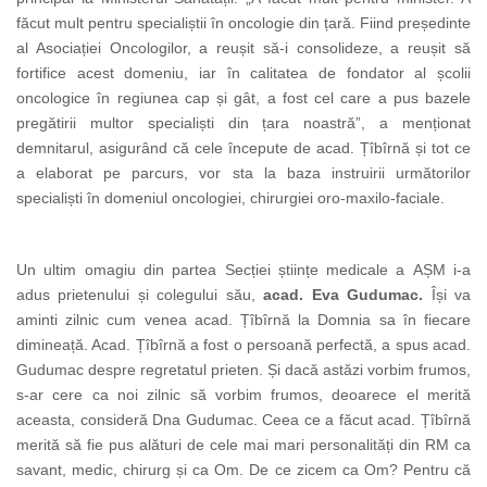
făcut mult pentru specialiștii în oncologie din țară. Fiind președinte
al Asociației Oncologilor, a reușit să-i consolideze, a reușit să
fortifice acest domeniu, iar în calitatea de fondator al școlii
oncologice în regiunea cap și gât, a fost cel care a pus bazele
pregătirii multor specialiști din țara noastră”, a menționat
demnitarul, asigurând că cele începute de acad. Țîbîrnă și tot ce
a elaborat pe parcurs, vor sta la baza instruirii următorilor
specialiști în domeniul oncologiei, chirurgiei oro-maxilo-faciale.
Un ultim omagiu din partea Secției științe medicale a
AȘM i-a
adus prietenului și colegului său,
acad. Eva Gudumac.
Își va
aminti zilnic cum venea acad. Țîbîrnă la Domnia sa în fiecare
dimineață. Acad. Țîbîrnă a fost o persoană perfectă, a spus acad.
Gudumac despre regretatul prieten. Și dacă astăzi vorbim frumos,
s-ar cere ca noi zilnic să vorbim frumos, deoarece el merită
aceasta, consideră Dna Gudumac. Ceea ce a făcut acad. Țîbîrnă
merită să fie pus alături de cele mai mari personalități din RM ca
savant, medic, chirurg și ca Om. De ce zicem ca Om? Pentru că