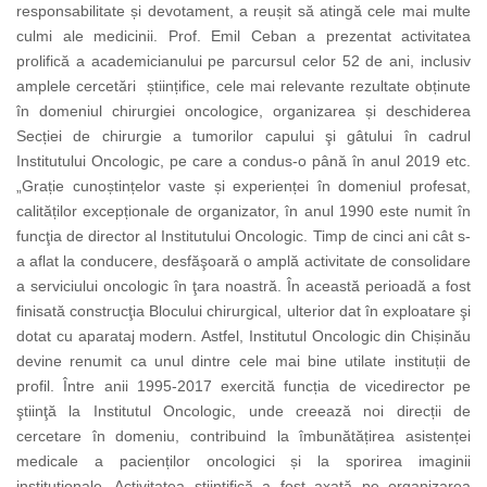
responsabilitate și devotament, a reușit să atingă cele mai multe
culmi ale medicinii. Prof. Emil Ceban a prezentat
activitatea
prolifică a academicianului pe parcursul celor 52 de ani, inclusiv
amplele cercetări științifice, cele mai relevante rezultate obținute
în domeniul chirurgiei oncologice,
organizarea și deschiderea
Secției de chirurgie a tumorilor capului şi gâtului în cadrul
Institutului Oncologic, pe care a condus-o până în anul 2019 etc.
„Grație cunoștințelor vaste și experienței în domeniul profesat,
calităților excepționale de organizator, în anul 1990 este numit în
funcţia de director al Institutului Oncologic.
Timp de cinci ani cât s-
a aflat la conducere, desfăşoară o amplă activitate de consolidare
a serviciului oncologic în ţara noastră. În această perioadă a fost
finisată construcţia Blocului chirurgical, ulterior dat în exploatare şi
dotat cu aparataj modern. Astfel, Institutul Oncologic din Chișinău
devine renumit ca unul dintre cele mai bine utilate instituții de
profil. Între anii 1995-2017 exercită funcția de vicedirector pe
ştiinţă la Institutul Oncologic, unde creează noi direcții de
cercetare în domeniu, contribuind la îmbunătățirea asistenței
medicale a pacienților oncologici și la sporirea imaginii
instituționale. Activitatea științifică a fost axată pe organizarea