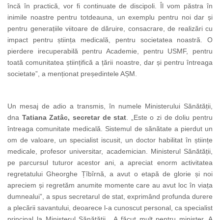
încă în practică, vor fi continuate de discipoli. Îl vom păstra în
inimile noastre pentru totdeauna, un exemplu pentru noi dar și
pentru generațiile viitoare de dăruire, consacrare, de realizări cu
impact pentru știința medicală, pentru societatea noastră. O
pierdere irecuperabilă pentru Academie, pentru USMF, pentru
toată comunitatea științifică a țării noastre, dar și pentru întreaga
societate”, a menționat președintele AȘM.
Un mesaj de adio a transmis, în numele Ministerului Sănătății,
dna
Tatiana Zatâc, secretar de stat
. „Este o zi de doliu pentru
întreaga comunitate medicală. Sistemul de sănătate a pierdut un
om de valoare, un specialist iscusit, un doctor habilitat în științe
medicale, profesor universitar, academician. Ministerul Sănătății,
pe parcursul tuturor acestor ani, a apreciat enorm activitatea
regretatului Gheorghe Țîbîrnă, a avut o etapă de glorie și noi
apreciem și regretăm anumite momente care au avut loc în viața
dumnealui”, a spus secretarul de stat, exprimând profunda durere
a plecării savantului, deoarece l-a cunoscut personal, ca specialist
principal la Ministerul Sănătății. „A făcut mult pentru minister. A