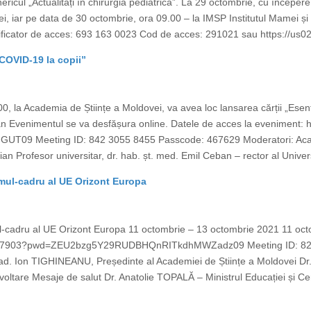
cul „Actualități în chirurgia pediatrică”. La 29 octombrie, cu începere d
i, iar pe data de 30 octombrie, ora 09.00 – la IMSP Institutul Mamei și
tificator de acces: 693 163 0023 Cod de acces: 291021 sau https://us
 COVID-19 la copii”
, la Academia de Științe a Moldovei, va avea loc lansarea cărții „Esenția
 Evenimentul se va desfășura online. Datele de acces la eveniment:
Meeting ID: 842 3055 8455 Passcode: 467629 Moderatori: Academ
n Profesor universitar, dr. hab. șt. med. Emil Ceban – rector al Univers
mul-cadru al UE Orizont Europa
-cadru al UE Orizont Europa 11 octombrie – 13 octombrie 2021 11 oct
73427903?pwd=ZEU2bzg5Y29RUDBHQnRITkdhMWZadz09 Meeting ID: 82
ad. Ion TIGHINEANU, Președinte al Academiei de Științe a Moldovei Dr
zvoltare Mesaje de salut Dr. Anatolie TOPALĂ – Ministrul Educației și 