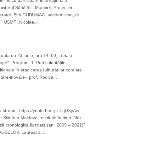
online cu participare internațională
terul Sănătății, Muncii și Protecției
oderatori Eva GUDUMAC, academician, dr.
u”, USMF „Nicolae...
data de 23 iunie, ora 14. 00, in Sala
e". Program: 1. Particularitățile
ționale în eradicarea tulburărilor corelate
are-inovare - prof. Rodica...
ive-stream: https://youtu.be/Lj_sTqDXyAw
Științe a Moldovei: evoluție în timp Film
ă cronologică ilustrată (anii 2009 – 2021)”
OVOSELOV, Laureat al...