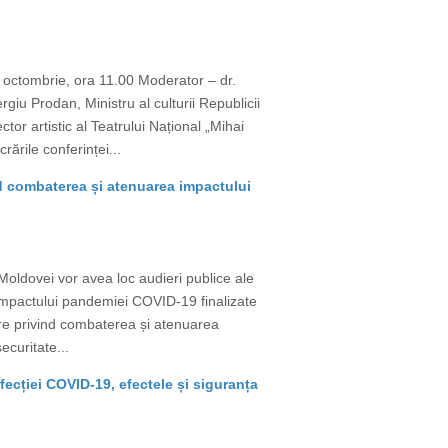
 octombrie, ora 11.00 Moderator – dr.
iu Prodan, Ministru al culturii Republicii
or artistic al Teatrului Național „Mihai
ările conferinței...
ind combaterea și atenuarea impactului
 Moldovei vor avea loc audieri publice ale
 impactului pandemiei COVID-19 finalizate
vare privind combaterea și atenuarea
ecuritate...
nfecției COVID-19, efectele și siguranța