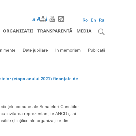
A
A
A
Ro
En
Ru
ORGANIZAȚII
TRANSPARENȚĂ
MEDIA
nimente
Date jubiliare
In memoriam
Publicații
ctelor (etapa anului 2021) finanțate de
edințele comune ale Senatelor/ Consiliilor
M, cu invitarea reprezentanților ANCD și ai
ile științifice ale organizațiilor din