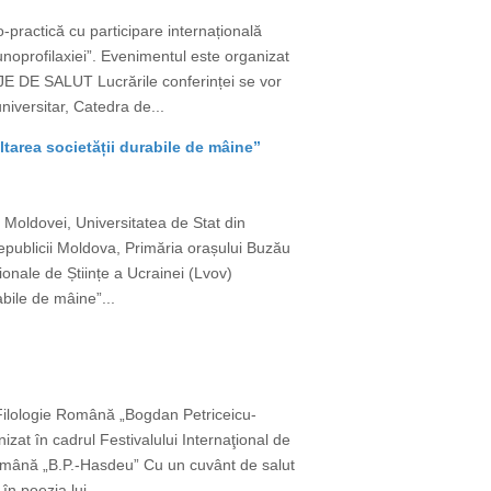
-practică cu participare internațională
munoprofilaxiei”. Evenimentul este organizat
JE DE SALUT Lucrările conferinței se vor
iversitar, Catedra de...
voltarea societății durabile de mâine”
 Moldovei, Universitatea de Stat din
Republicii Moldova, Primăria orașului Buzău
ionale de Științe a Ucrainei (Lvov)
abile de mâine”...
e Filologie Română „Bogdan Petriceicu-
izat în cadrul Festivalului Internaţional de
 Română „B.P.-Hasdeu” Cu un cuvânt de salut
n poezia lui...