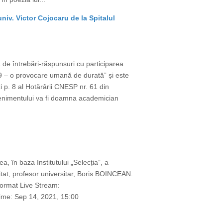
iv. Victor Cojocaru de la Spitalul
de întrebări-răspunsuri cu participarea
9 – o provocare umană de durată” și este
p. 8 al Hotărârii CNESP nr. 61 din
venimentului va fi doamna academician
, în baza Institutului „Selecția”, a
itat, profesor universitar, Boris BOINCEAN.
 format Live Stream:
ime: Sep 14, 2021, 15:00