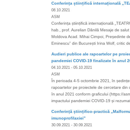
Conferința științifică internațională 
08.10.2021
ASM
Conferința științifică internațională „TE
hab., prof. Aurelian Dănilă Mesaje de salut
Moldova Acad. Mihai Cimpoi, Președinte de O
Eminescu” din București Irina Wolf, critic d
Audieri publice ale rapoartelor pe proie
pandemiei COVID-19 finalizate în anul 
04.10.2021
- 05.10.2021
ASM
În perioada 4-5 octombrie 2021, în ședințele
rapoartelor pe proiectele de cercetare din
în anul 2021 conform graficului (https://as
impactului pandemiei COVID-19 și rezumatele 
Conferință științifico-practică „Malforma
imunoprofilaxiei”
30.09.2021
- 30.09.2021