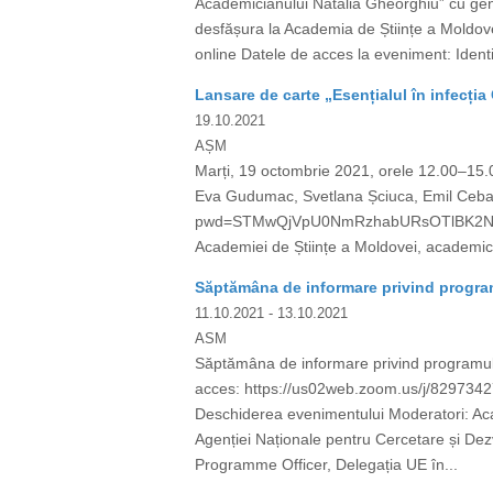
Academicianului Natalia Gheorghiu” cu generi
desfășura la Academia de Științe a Moldove
online Datele de acces la eveniment: Iden
Lansare de carte „Esențialul în infecția
19.10.2021
AȘM
Marți, 19 octombrie 2021, orele 12.00–15.00
Eva Gudumac, Svetlana Șciuca, Emil Ceban
pwd=STMwQjVpU0NmRzhabURsOTlBK2NGUT09 
Academiei de Științe a Moldovei, academicia
Săptămâna de informare privind progra
11.10.2021
- 13.10.2021
ASM
Săptămâna de informare privind programul
acces: https://us02web.zoom.us/j/829
Deschiderea evenimentului Moderatori: Ac
Agenției Naționale pentru Cercetare și De
Programme Officer, Delegația UE în...