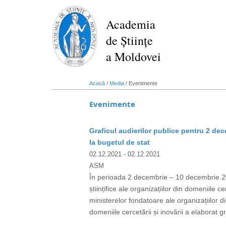
Mergi
la
Academia
conţinutul
de Științe
principal
a Moldovei
Acasă
/
Media
/
Evenimente
Evenimente
Graficul audierilor publice pentru 2 dec
la bugetul de stat
02.12.2021
- 02.12.2021
ASM
În perioada 2 decembrie – 10 decembrie 2021
științifice ale organizațiilor din domeniile c
ministerelor fondatoare ale organizațiilor di
domeniile cercetării și inovării a elaborat gr