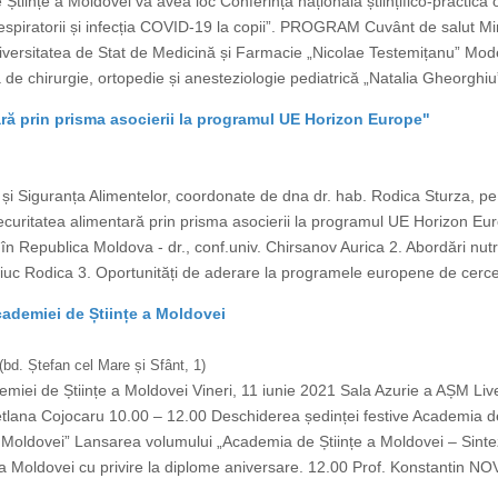
 Științe a Moldovei va avea loc Conferința națională științifico-practică 
espiratorii și infecția COVID-19 la copii”. PROGRAM Cuvânt de salut Minis
niversitatea de Stat de Medicină și Farmacie „Nicolae Testemițanu” M
a de chirurgie, ortopedie și anesteziologie pediatrică „Natalia Gheorghi
tară prin prisma asocierii la programul UE Horizon Europe"
 și Siguranța Alimentelor, coordonate de dna dr. hab. Rodica Sturza, pe 
uritatea alimentară prin prisma asocierii la programul UE Horizon Europ
n Republica Moldova - dr., conf.univ. Chirsanov Aurica 2. Abordări nutri
niuc Rodica 3. Oportunități de aderare la programele europene de cercet
cademiei de Științe a Moldovei
(bd. Ștefan cel Mare și Sfânt, 1)
emiei de Științe a Moldovei Vineri, 11 iunie 2021 Sala Azurie a AȘM L
tlana Cojocaru 10.00 – 12.00 Deschiderea ședinței festive Academia de 
 Moldovei” Lansarea volumului „Academia de Științe a Moldovei – Sintez
 a Moldovei cu privire la diplome aniversare. 12.00 Prof. Konstantin N