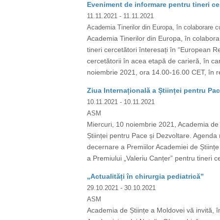
Eveniment de informare pentru tineri ce
11.11.2021
- 11.11.2021
Academia Tinerilor din Europa, în colaborar
Academia Tinerilor din Europa, în colab
tineri cercetători înteresați în “European 
cercetătorii în acea etapă de carieră, în 
noiembrie 2021, ora 14.00-16.00 CET, în re
Ziua Internațională a Științei pentru Pa
10.11.2021
- 10.11.2021
ASM
Miercuri, 10 noiembrie 2021, Academia de 
Științei pentru Pace și Dezvoltare. Agenda 
decernare a Premiilor Academiei de Științe a 
a Premiului „Valeriu Canțer” pentru tineri 
„Actualități în chirurgia pediatrică”
29.10.2021
- 30.10.2021
ASM
Academia de Științe a Moldovei vă invită, în