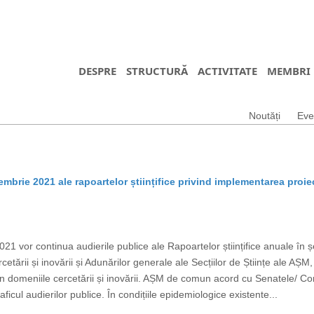
DESPRE
STRUCTURĂ
ACTIVITATE
MEMBRI
Noutăți
Eve
embrie 2021 ale rapoartelor științifice privind implementarea proie
 vor continua audierile publice ale Rapoartelor științifice anuale în ș
ercetării și inovării și Adunărilor generale ale Secțiilor de Științe ale AȘ
n domeniile cercetării și inovării. AȘM de comun acord cu Senatele/ Consili
aficul audierilor publice. În condițiile epidemiologice existente...