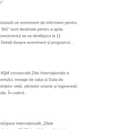
s”
nizează un eveniment de informare pentru
 StG” sunt destinate pentru a ajuta
 Evenimentul se va desfășura la 11
 Detalii despre eveniment și programul...
AŞM consacrată Zilei Internaționale a
mentului, mesaje de salut și Gala de
elor vieții, științelor exacte și inginerești,
ia. În cadrul...
ticipare internațională „Zilele