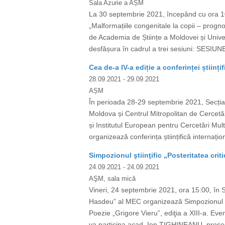
Sala Azurie a AȘM
La 30 septembrie 2021, începând cu ora 10:0
„Malformațiile congenitale la copii – progno
de Academia de Științe a Moldovei și Univ
desfășura în cadrul a trei sesiuni: SESIUN
Cea de-a IV-a ediție a conferinței științi
28.09.2021
- 29.09.2021
AȘM
În perioada 28-29 septembrie 2021, Secția 
Moldova și Centrul Mitropolitan de Cercetăr
și Institutul European pentru Cercetări Mul
organizează conferința științifică internațion
Simpozionul ştiinţific „Posteritatea criti
24.09.2021
- 24.09.2021
AŞM, sala mică
Vineri, 24 septembrie 2021, ora 15:00, în S
Hasdeu” al MEC organizează Simpozionul ştiin
Poezie „Grigore Vieru”, ediţia a XIII-a. E
va participa acad. Ion TIGHINEANU, președ