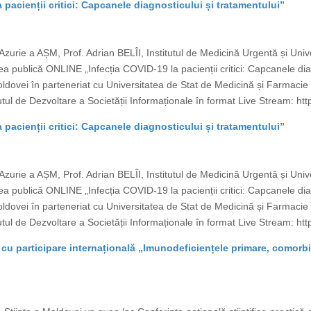
 pacienții critici: Capcanele diagnosticului și tratamentului”
Azurie a AȘM, Prof. Adrian BELÎI, Institutul de Medicină Urgentă și Uni
a publică ONLINE „Infecția COVID-19 la pacienții critici: Capcanele dia
ldovei în parteneriat cu Universitatea de Stat de Medicină și Farmaci
utul de Dezvoltare a Societății Informaționale în format Live Stream: http
 pacienții critici: Capcanele diagnosticului și tratamentului”
Azurie a AȘM, Prof. Adrian BELÎI, Institutul de Medicină Urgentă și Uni
a publică ONLINE „Infecția COVID-19 la pacienții critici: Capcanele dia
ldovei în parteneriat cu Universitatea de Stat de Medicină și Farmaci
utul de Dezvoltare a Societății Informaționale în format Live Stream: http
 cu participare internațională „Imunodeficiențele primare, comorbidi