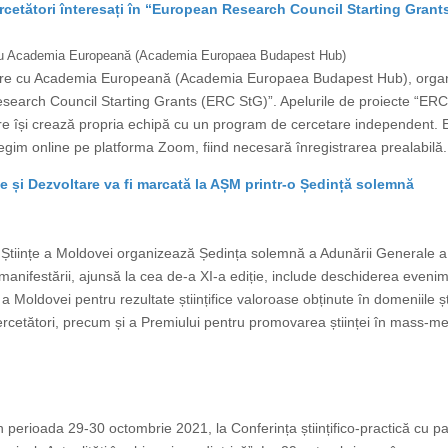
rcetători înteresați în “European Research Council Starting Grant
e cu Academia Europeană (Academia Europaea Budapest Hub)
orare cu Academia Europeană (Academia Europaea Budapest Hub), orga
Research Council Starting Grants (ERC StG)”. Apelurile de proiecte “ERC
care își crează propria echipă cu un program de cercetare independent.
gim online pe platforma Zoom, fiind necesară înregistrarea prealabilă.
ce și Dezvoltare va fi marcată la AȘM printr-o Ședință solemnă
Științe a Moldovei organizează Ședința solemnă a Adunării Generale a 
manifestării, ajunsă la cea de-a XI-a ediție, include deschiderea eveni
Moldovei pentru rezultate științifice valoroase obținute în domeniile științ
cercetători, precum și a Premiului pentru promovarea științei în mass-med
 perioada 29-30 octombrie 2021, la Conferința științifico-practică cu par