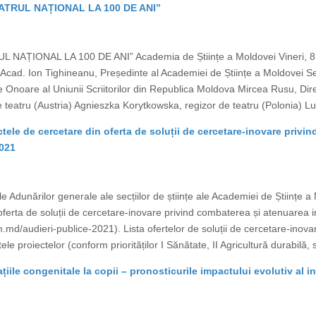
„TEATRUL NAȚIONAL LA 100 DE ANI”
ATRUL NAȚIONAL LA 100 DE ANI” Academia de Științe a Moldovei Vineri, 8
 Acad. Ion Tighineanu, Președinte al Academiei de Științe a Moldovei Serg
noare al Uniunii Scriitorilor din Republica Moldova Mircea Rusu, Direct
e teatru (Austria) Agnieszka Korytkowska, regizor de teatru (Polonia) Lucr
ctele de cercetare din oferta de soluții de cercetare-inovare priv
2021
 Adunărilor generale ale secțiilor de științe ale Academiei de Științe a
 oferta de soluții de cercetare-inovare privind combaterea și atenuarea
m.md/audieri-publice-2021). Lista ofertelor de soluții de cercetare-ino
proiectelor (conform priorităților I Sănătate, II Agricultură durabilă, s
țiile congenitale la copii – pronosticurile impactului evolutiv al i