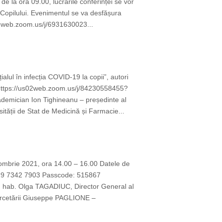
e la ora 09.00, lucrările conferinței se vor
 Copilului. Evenimentul se va desfășura
02web.zoom.us/j/6931630023...
lul în infecția COVID-19 la copii”, autori
 https://us02web.zoom.us/j/84230558455?
ician Ion Tighineanu – președinte al
ității de Stat de Medicină și Farmacie...
ombrie 2021, ora 14.00 – 16.00 Datele de
9 7342 7903 Passcode: 515867
. hab. Olga TAGADIUC, Director General al
Cercetării Giuseppe PAGLIONE –