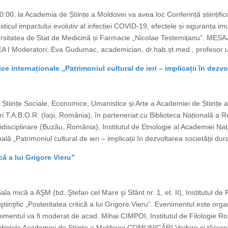
0, la Academia de Științe a Moldovei va avea loc Conferință științifico
sticul impactului evolutiv al infecției COVID-19, efectele și siguranța i
ersitatea de Stat de Medicină și Farmacie „Nicolae Testemițanu”. MESA
EA I Moderatori: Eva Gudumac, academician, dr.hab.șt.med., profesor un
fice internaționale „Patrimoniul cultural de ieri – implicații în dez
Științe Sociale, Economice, Umanistice și Arte a Academiei de Științe a
i T.A.B.O.R. (Iași, România), în parteneriat cu Biblioteca Națională a 
tidisciplinare (Buzău, România), Institutul de Etnologie al Academiei Naț
ală „Patrimoniul cultural de ieri – implicații în dezvoltarea societății dur
că a lui Grigore Vieru”
ala mică a AŞM (bd. Ştefan cel Mare şi Sfânt nr. 1, et. II), Institutul d
ţific „Posteritatea critică a lui Grigore Vieru”. Evenimentul este organ
venimentul va fi moderat de acad. Mihai CIMPOI, Institutul de Filologie
intele Academiei de Științe a Moldovei COMUNICĂRI Vorbire și tăcere î