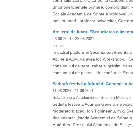
Joi, 1 iulie 2021, ora 12:00, la Academia de
„Imunodeficiențele primare, comorbidități r
Sociale Academia de Științe a Moldovei U
hab. șt. med., profesor universitar, Catedr
Atelierul de lucru: "Securitatea alimen
23.06.2021
- 23.06.2021
online
In cadrul platformei Securitatea Alimentară
Azurie a AȘM, va avea loc Workshop-ul "Sec
consumului de sare, zahăr și grăsimi trans î
consumului de gluten - dr., conf.univ. Simi
Ședință festivă a Adunării Generale a A
11.06.2021
- 11.06.2021
Sala azurie a Academiei de Științe a Moldovei 
Ședință festivă a Adunării Generale a Acad
Moderatori: acad. Ion Tighineanu, m.c. Sve
documentar „Istoria Academiei de Științe a
Hotărârea Prezidiului Academiei de Științe