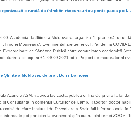
ganizează o rundă de întrebări-răspunsuri cu participarea prof. un
00, Academia de Științe a Moldovei va organiza, în premieră, o rundă 
ican „Timofei Moșneaga”. Evenimentul are genericul „Pandemia COVID-1
e Extraordinare de Sănătate Publică către comunitatea academică (vezi 
files/hotarirea_cnesp_nr.61_09.09.2021.pdf). Pe post de moderator al e
de Științe a Moldovei, de prof. Boris Boincean
la Azurie a AȘM, va avea loc Lecția publică online Cu privire la fondarea
c și Consultanță în domeniul Culturilor de Câmp. Raportor, doctor habil
trasmisă de către Institutul de Dezvoltare a Societății Informaționale în
nteresate pot participa la eveniment și în cadrul platformei ZOOM: T