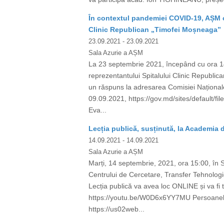
În contextul pandemiei COVID-19, AȘM or
Clinic Republican „Timofei Moșneaga”
23.09.2021
- 23.09.2021
Sala Azurie a AȘM
La 23 septembrie 2021, începând cu ora 14.
reprezentantului Spitalului Clinic Republ
un răspuns la adresarea Comisiei Național
09.09.2021, https://gov.md/sites/default/
Eva...
Lecția publică, susținută, la Academia 
14.09.2021
- 14.09.2021
Sala Azurie a AȘM
Marți, 14 septembrie, 2021, ora 15:00, în Sa
Centrului de Cercetare, Transfer Tehnologi
Lecția publică va avea loc ONLINE și va fi 
https://youtu.be/W0D6x6YY7MU Persoanele i
https://us02web...