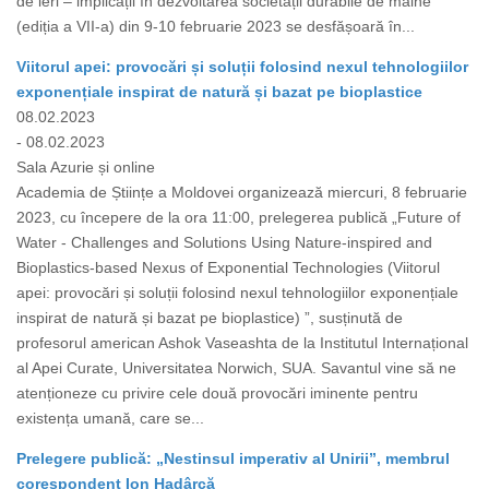
de ieri – implicații în dezvoltarea societății durabile de mâine”
(ediția a VII-a) din 9-10 februarie 2023 se desfășoară în...
Viitorul apei: provocări și soluții folosind nexul tehnologiilor
exponențiale inspirat de natură și bazat pe bioplastice
08.02.2023
- 08.02.2023
Sala Azurie și online
Academia de Științe a Moldovei organizează miercuri, 8 februarie
2023, cu începere de la ora 11:00, prelegerea publică „Future of
Water - Challenges and Solutions Using Nature-inspired and
Bioplastics-based Nexus of Exponential Technologies (Viitorul
apei: provocări și soluții folosind nexul tehnologiilor exponențiale
inspirat de natură și bazat pe bioplastice) ”, susținută de
profesorul american Ashok Vaseashta de la Institutul Internațional
al Apei Curate, Universitatea Norwich, SUA. Savantul vine să ne
atenționeze cu privire cele două provocări iminente pentru
existența umană, care se...
Prelegere publică: „Nestinsul imperativ al Unirii”, membrul
corespondent Ion Hadârcă