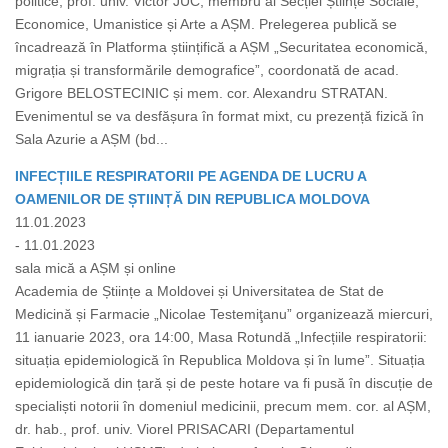
politice, prof. univ. Victor JUC, membru al Secției Științe Sociale,
Economice, Umanistice și Arte a AȘM. Prelegerea publică se
încadrează în Platforma științifică a AȘM „Securitatea economică,
migrația și transformările demografice”, coordonată de acad.
Grigore BELOSTECINIC și mem. cor. Alexandru STRATAN.
Evenimentul se va desfășura în format mixt, cu prezență fizică în
Sala Azurie a AȘM (bd...
INFECȚIILE RESPIRATORII PE AGENDA DE LUCRU A
OAMENILOR DE ȘTIINȚĂ DIN REPUBLICA MOLDOVA
11.01.2023
- 11.01.2023
sala mică a AȘM și online
Academia de Științe a Moldovei și Universitatea de Stat de
Medicină și Farmacie „Nicolae Testemiţanu” organizează miercuri,
11 ianuarie 2023, ora 14:00, Masa Rotundă „Infecțiile respiratorii:
situația epidemiologică în Republica Moldova și în lume”. Situația
epidemiologică din țară și de peste hotare va fi pusă în discuție de
specialiști notorii în domeniul medicinii, precum mem. cor. al AȘM,
dr. hab., prof. univ. Viorel PRISACARI (Departamentul