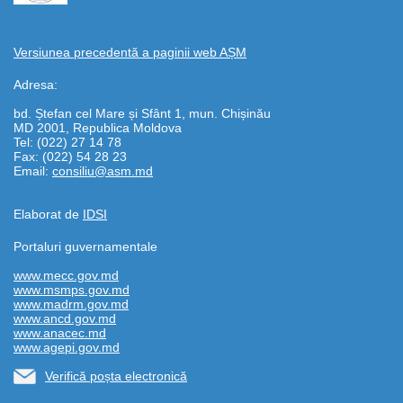
Versiunea precedentă a paginii web AȘM
Adresa:
bd. Ștefan cel Mare și Sfânt 1, mun. Chișinău
MD 2001, Republica Moldova
Tel: (022) 27 14 78
Fax: (022) 54 28 23
Email:
consiliu@asm.md
Elaborat de
IDSI
Portaluri guvernamentale
www.mecc.gov.md
www.msmps.gov.md
www.madrm.gov.md
www.ancd.gov.md
www.anacec.md
www.agepi.gov.md
Verifică poșta electronică