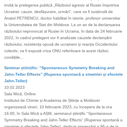
invită la prelegerea publică „Războiul agresiv al Rusiei împotriva
Ucrainei: cauze, desfășurare, urmări”, care va fi susținută de
Anatol PETRENCU, doctor habilitat în istorie, profesor universitar
la Universitatea de Stat din Moldova. La un an de la declanșarea
războiului neprovocat al Rusiei în Ucraina, în data de 24 februarie
2022, în cadrul prelegerii vor fi analizate cauzele declanșării
războiului, rezistența opusă de ucraineni și reacția Occidentului
colectiv; va fi expusă criza ONU referitoare la acest război,
condițiile...
Seminar științific: “Spontaneous Symmetry Breaking and
Jahn-Teller Effects” (Ruperea spontană a simetriei și efectele
Jahn-Teller)
10.02.2023
Sala Mică, Online
Institutul de Chimie și Academia de Științe a Moldovei
organizează vineri, 10 februarie 2023, cu începere de la ora
16:00, în Sala Mică a AȘM, seminarul științific “Spontaneous
Symmetry Breaking and Jahn-Teller Effects” (Ruperea spontană a
simetriei și efectele Jahn-Teller), dedicat aniversării a 95-a de la