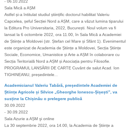
- 06.10.2022
Sala Mică a AȘM
Astfel și-a întitulat studiul științific doctorul habilitat Valeriu
Capcelea, șeful Secției Nord a AȘM, care a văzut lumina tiparului
la Editura Pro Universitaria, 2022, București. Noul volum va fi
lansat la 6 octombrie 2022, ora 11.00, în Sala Mică a Academiei
de Științe a Moldovei (str. Ștefan cel Mare și Sfânt 1). Evenimentul
este organizat de Academia de Științe a Moldovei, Secția Științe
Sociale, Economice, Umanistice și Arte a AȘM în colaborare cu
Secția Teritorială Nord a AȘM și Asociația pentru Filosofie.
PROGRAMUL LANSĂRII DE CARTE Cuvânt de salut Acad. Ion
TIGHINEANU, președintele...
Academicianul Valeriu Tabără, președintele Academiei de
Științe Agricole și Silvice „Gheorghe Ionescu-Șișești”, va
susține la Chișinău o prelegere publică
30.09.2022
- 30.09.2022
Sala Azurie a AȘM şi online
La 30 septembrie 2022, ora 14.00, la Academia de Științe a