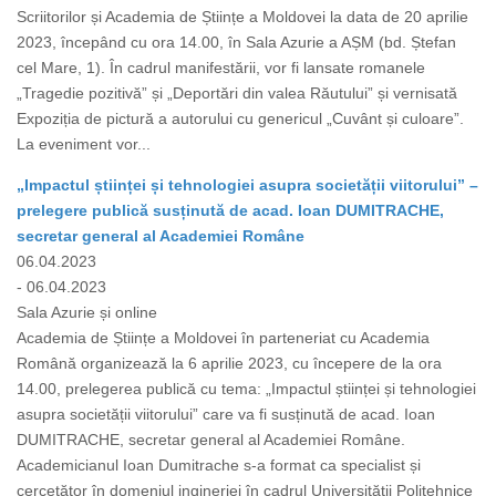
Scriitorilor și Academia de Științe a Moldovei la data de 20 aprilie
2023, începând cu ora 14.00, în Sala Azurie a AȘM (bd. Ștefan
cel Mare, 1). În cadrul manifestării, vor fi lansate romanele
„Tragedie pozitivă” și „Deportări din valea Răutului” și vernisată
Expoziția de pictură a autorului cu genericul „Cuvânt și culoare”.
La eveniment vor...
„Impactul științei și tehnologiei asupra societății viitorului” –
prelegere publică susținută de acad. Ioan DUMITRACHE,
secretar general al Academiei Române
06.04.2023
- 06.04.2023
Sala Azurie și online
Academia de Științe a Moldovei în parteneriat cu Academia
Română organizează la 6 aprilie 2023, cu începere de la ora
14.00, prelegerea publică cu tema: „Impactul științei și tehnologiei
asupra societății viitorului” care va fi susținută de acad. Ioan
DUMITRACHE, secretar general al Academiei Române.
Academicianul Ioan Dumitrache s-a format ca specialist și
cercetător în domeniul ingineriei în cadrul Universității Politehnice