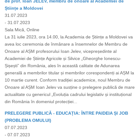
de prof. Ioan JELEV, membru de onoare al Academiei de
Științe a Moldovei
31.07.2023
- 31.07.2023
Sala Mică, Online
La 31 iulie 2023, ora 14.00, la Academia de Științe a Moldovei va
avea loc ceremonia de înmânare a însemnelor de Membru de
Onoare al AȘM profesorului Ioan Jelev, vicepreședinte al
Academiei de Științe Agricole și Silvice „Gheorghe Ionescu-
Șișești” din România, ales în această calitate de Adunarea
generală a membrilor titular și membrilor corespondenți ai AȘM la
10 martie curent. Conform tradiției academice, noul Membru de
Onoare al AȘM Ioan Jelev va susține o prelegere publică de mare
actualitate cu genericul „Evoluția cadrului legislativ și instituțional
din România în domeniul protecției...
PRELEGERE PUBLICĂ - EDUCAȚIA: ÎNTRE PAIDEIA ȘI JOB
(PROBLEMA OMULUI)
07.07.2023
- 07.07.2023