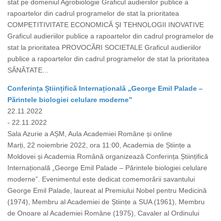
stat pe domeniul Agrobiologie Graficul audieriilor publice a
rapoartelor din cadrul programelor de stat la prioritatea
COMPETITIVITATE ECONOMICĂ ŞI TEHNOLOGII INOVATIVE
Graficul audieriilor publice a rapoartelor din cadrul programelor de
stat la prioritatea PROVOCĂRI SOCIETALE Graficul audieriilor
publice a rapoartelor din cadrul programelor de stat la prioritatea
SĂNĂTATE...
Conferința Științifică Internațională „George Emil Palade –
Părintele biologiei celulare moderne”
22.11.2022
- 22.11.2022
Sala Azurie a AȘM, Aula Academiei Române și online
Marți, 22 noiembrie 2022, ora 11:00, Academia de Științe a
Moldovei și Academia Română organizează Conferința Științifică
Internațională „George Emil Palade – Părintele biologiei celulare
moderne”. Evenimentul este dedicat comemorării savantului
George Emil Palade, laureat al Premiului Nobel pentru Medicină
(1974), Membru al Academiei de Științe a SUA (1961), Membru
de Onoare al Academiei Române (1975), Cavaler al Ordinului