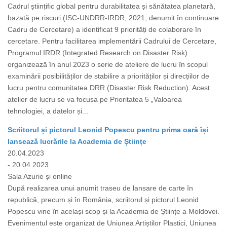
Cadrul științific global pentru durabilitatea și sănătatea planetară,
bazată pe riscuri (ISC-UNDRR-IRDR, 2021, denumit în continuare
Cadru de Cercetare) a identificat 9 priorități de colaborare în
cercetare. Pentru facilitarea implementării Cadrului de Cercetare,
Programul IRDR (Integrated Research on Disaster Risk)
organizează în anul 2023 o serie de ateliere de lucru în scopul
examinării posibilităților de stabilire a priorităților și direcțiilor de
lucru pentru comunitatea DRR (Disaster Risk Reduction). Acest
atelier de lucru se va focusa pe Prioritatea 5 „Valoarea
tehnologiei, a datelor și...
Scriitorul și pictorul Leonid Popescu pentru prima oară își
lansează lucrările la Academia de Științe
20.04.2023
- 20.04.2023
Sala Azurie și online
După realizarea unui anumit traseu de lansare de carte în
republică, precum și în România, scriitorul și pictorul Leonid
Popescu vine în același scop și la Academia de Științe a Moldovei.
Evenimentul este organizat de Uniunea Artiștilor Plastici, Uniunea