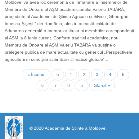
Moldovei va avea loc ceremonia de înmânare a însemnelor de
Membru de Onoare al AȘM academicianului Valeriu TABĂRĂ,
președinte al Academiei de Științe Agricole și Silvice „Gheorghe
Ionescu-Șișești” din România, ales în această calitate de
Adunarea generală a membrilor titular și membrilor corespondenți
ai AȘM la 8 iunie curent. Conform tradiției academice, noul
Membru de Onoare al AȘM Valeriu TABĂRĂ va susține o
prelegere publică de mare actualitate cu genericul „Perspectivele
agriculturii în condițiile schimbării climatice globale”...
Paginare
Prima
« Început
Pagina
‹‹
Page
1
Page
2
Page
3
Pagina
4
Page
5
pagină
anterioară
curentă
Page
6
Page
7
Page
8
Pagina
››
Ultima
Sfârșit »
următoare
pagină
https://propletenie.ru/
© 2020 Academia de Științe a Moldovei