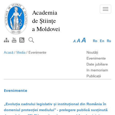
Mergi
la
Toggl
Academia
conţinutul
navig
de Științe
principal
a Moldovei
A
A
A
Ro
En
Ru
Noutăți
Acasă
/
Media
/
Evenimente
Evenimente
Date jubiliare
In memoriam
Publicații
Evenimente
„Evoluția cadrului legislativ și instituțional din România în
domeniul protecției mediului” - prelegere publică susținută