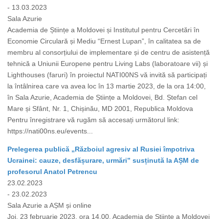
- 13.03.2023
Sala Azurie
Academia de Științe a Moldovei și Institutul pentru Cercetări în
Economie Circulară și Mediu “Ernest Lupan”, în calitatea sa de
membru al consorțiului de implementare și de centru de asistență
tehnică a Uniunii Europene pentru Living Labs (laboratoare vii) și
Lighthouses (faruri) în proiectul NATI00NS vă invită să participați
la întâlnirea care va avea loc în 13 martie 2023, de la ora 14:00,
în Sala Azurie, Academia de Științe a Moldovei, Bd. Ștefan cel
Mare și Sfânt, Nr. 1, Chișinău, MD 2001, Republica Moldova
Pentru înregistrare vă rugăm să accesați următorul link:
https://nati00ns.eu/events...
Prelegerea publică „Războiul agresiv al Rusiei împotriva
Ucrainei: cauze, desfășurare, urmări” susținută la AȘM de
profesorul Anatol Petrencu
23.02.2023
- 23.02.2023
Sala Azurie a AȘM și online
Joi, 23 februarie 2023, ora 14.00, Academia de Științe a Moldovei