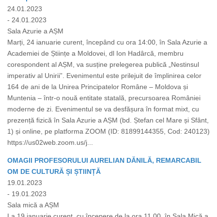
24.01.2023
- 24.01.2023
Sala Azurie a AȘM
Marți, 24 ianuarie curent, începând cu ora 14:00, în Sala Azurie a
Academiei de Științe a Moldovei, dl Ion Hadârcă, membru
corespondent al AȘM, va susține prelegerea publică „Nestinsul
imperativ al Unirii”. Evenimentul este prilejuit de împlinirea celor
164 de ani de la Unirea Principatelor Române – Moldova și
Muntenia – într-o nouă entitate statală, precursoarea României
moderne de zi. Evenimentul se va desfășura în format mixt, cu
prezență fizică în Sala Azurie a AȘM (bd. Ștefan cel Mare și Sfânt,
1) și online, pe platforma ZOOM (ID: 81899144355, Cod: 240123)
https://us02web.zoom.us/j...
OMAGII PROFESORULUI AURELIAN DĂNILĂ, REMARCABIL
OM DE CULTURĂ ȘI ȘTIINȚĂ
19.01.2023
- 19.01.2023
Sala mică a AȘM
La 19 ianuarie curent, cu începere de la ora 11.00, în Sala Mică a