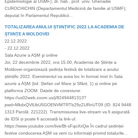
Epidemiologie al USMF); dr. hab., prof. univ. Ghenadie
CUROCHICHIN (Departamentul Medicină de familie al USMF);
deputat în Parlamentul Republicii...
TOTALIZAREA ANULUI ȘTIINȚIFIC 2022 LA ACADEMIA DE
ȘTIINȚE A MOLDOVEI
22.12.2022
- 22.12.2022
Sala Azurie a AȘM şi online
Joi, 22 decembrie 2022, ora 15.00, Academia de Științe a
Moldovei organizează ședința festivă de totalizare a anului
științific 2022. Evenimentul va avea loc în format mixt în Sala
azurie a AȘM (bd. Ștefan cel Mare și Sfânt, 1) și online pe
platforma ZOOM. Datele de conexiune:
https://us02web.zoom.us/j/82494481313?
pwd=MkdxQVlUbU5GOENVMTRTb29zZURnUT09 (ID: 824 9448
1313 Parolă: 221222). Transmisiunea live-stream va fi asigurată
de IDSI și poate fi accesată la link-ul:
https://www.youtube.com/live/Bt-sFqoXxQw În cadrul ședinței
festive conducerea AȘM va veni cu informații privind totalurile...