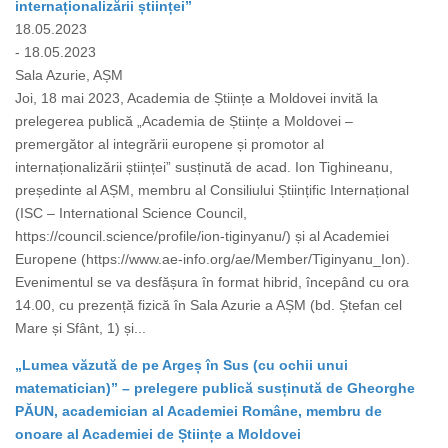
internaționalizării științei”
18.05.2023
- 18.05.2023
Sala Azurie, AȘM
Joi, 18 mai 2023, Academia de Științe a Moldovei invită la
prelegerea publică „Academia de Științe a Moldovei –
premergător al integrării europene și promotor al
internaționalizării științei” susținută de acad. Ion Tighineanu,
președinte al AȘM, membru al Consiliului Științific Internațional
(ISC – International Science Council,
https://council.science/profile/ion-tiginyanu/) și al Academiei
Europene (https://www.ae-info.org/ae/Member/Tiginyanu_Ion).
Evenimentul se va desfășura în format hibrid, începând cu ora
14.00, cu prezență fizică în Sala Azurie a AȘM (bd. Ștefan cel
Mare și Sfânt, 1) și...
„Lumea văzută de pe Argeș în Sus (cu ochii unui
matematician)” – prelegere publică susținută de Gheorghe
PĂUN, academician al Academiei Române, membru de
onoare al Academiei de Științe a Moldovei