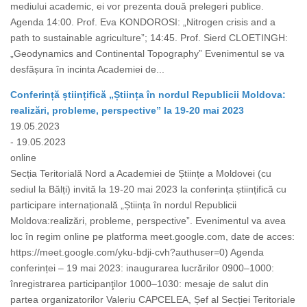
mediului academic, ei vor prezenta două prelegeri publice.
Agenda 14:00. Prof. Eva KONDOROSI: „Nitrogen crisis and a
path to sustainable agriculture”; 14:45. Prof. Sierd CLOETINGH:
„Geodynamics and Continental Topography” Evenimentul se va
desfășura în incinta Academiei de...
Conferință științifică „Știința în nordul Republicii Moldova:
realizări, probleme, perspective” la 19-20 mai 2023
19.05.2023
- 19.05.2023
online
Secția Teritorială Nord a Academiei de Științe a Moldovei (cu
sediul la Bălți) invită la 19-20 mai 2023 la conferința științifică cu
participare internațională „Știința în nordul Republicii
Moldova:realizări, probleme, perspective”. Evenimentul va avea
loc în regim online pe platforma meet.google.com, date de acces:
https://meet.google.com/yku-bdji-cvh?authuser=0) Agenda
conferinței – 19 mai 2023: inaugurarea lucrărilor 0900–1000:
înregistrarea participanţilor 1000–1030: mesaje de salut din
partea organizatorilor Valeriu CAPCELEA, Șef al Secției Teritoriale