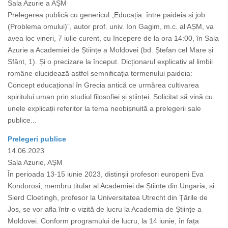
Sala Azurie a AȘM
Prelegerea publică cu genericul „Educația: între paideia și job
(Problema omului)”, autor prof. univ. Ion Gagim, m.c. al AȘM, va
avea loc vineri, 7 iulie curent, cu începere de la ora 14:00, în Sala
Azurie a Academiei de Științe a Moldovei (bd. Ștefan cel Mare și
Sfânt, 1). Și o precizare la început. Dicționarul explicativ al limbii
române elucidează astfel semnificația termenului paideia:
Concept educațional în Grecia antică ce urmărea cultivarea
spiritului uman prin studiul filosofiei și științei. Solicitat să vină cu
unele explicații referitor la tema neobișnuită a prelegerii sale
publice...
Prelegeri publice
14.06.2023
Sala Azurie, AȘM
În perioada 13-15 iunie 2023, distinșii profesori europeni Eva
Kondorosi, membru titular al Academiei de Științe din Ungaria, și
Sierd Cloetingh, profesor la Universitatea Utrecht din Țările de
Jos, se vor afla într-o vizită de lucru la Academia de Științe a
Moldovei. Conform programului de lucru, la 14 iunie, în fața