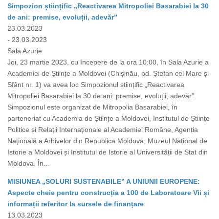
Simpozion științific „Reactivarea Mitropoliei Basarabiei la 30
de ani: premise, evoluții, adevăr”
23.03.2023
- 23.03.2023
Sala Azurie
Joi, 23 martie 2023, cu începere de la ora 10:00, în Sala Azurie a
Academiei de Științe a Moldovei (Chișinău, bd. Ștefan cel Mare și
Sfânt nr. 1) va avea loc Simpozionul științific „Reactivarea
Mitropoliei Basarabiei la 30 de ani: premise, evoluții, adevăr”.
Simpozionul este organizat de Mitropolia Basarabiei, în
parteneriat cu Academia de Științe a Moldovei, Institutul de Științe
Politice și Relații Internaționale al Academiei Române, Agenția
Națională a Arhivelor din Republica Moldova, Muzeul Național de
Istorie a Moldovei și Institutul de Istorie al Universității de Stat din
Moldova. În...
MISIUNEA „SOLURI SUSTENABILE” A UNIUNII EUROPENE:
Aspecte cheie pentru construcția a 100 de Laboratoare Vii și
informații referitor la sursele de finanțare
13.03.2023