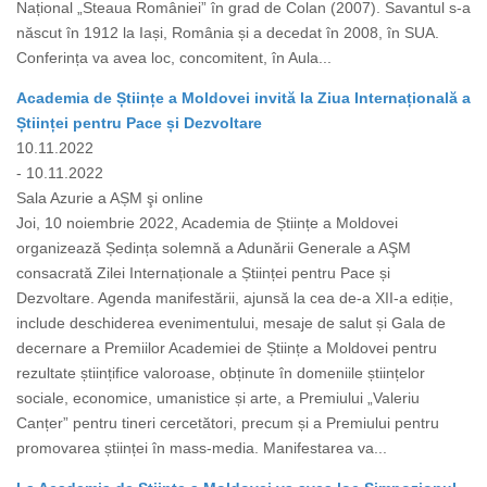
Național „Steaua României” în grad de Colan (2007). Savantul s-a
născut în 1912 la Iași, România și a decedat în 2008, în SUA.
Conferința va avea loc, concomitent, în Aula...
Academia de Științe a Moldovei invită la Ziua Internațională a
Științei pentru Pace și Dezvoltare
10.11.2022
- 10.11.2022
Sala Azurie a AȘM şi online
Joi, 10 noiembrie 2022, Academia de Științe a Moldovei
organizează Ședința solemnă a Adunării Generale a AŞM
consacrată Zilei Internaționale a Științei pentru Pace și
Dezvoltare. Agenda manifestării, ajunsă la cea de-a XII-a ediție,
include deschiderea evenimentului, mesaje de salut și Gala de
decernare a Premiilor Academiei de Științe a Moldovei pentru
rezultate științifice valoroase, obținute în domeniile științelor
sociale, economice, umanistice și arte, a Premiului „Valeriu
Canțer” pentru tineri cercetători, precum și a Premiului pentru
promovarea științei în mass-media. Manifestarea va...