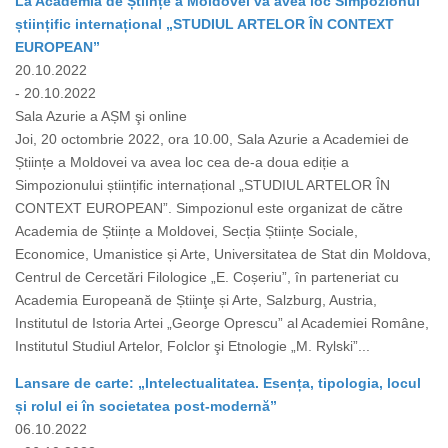
La Academia de Științe a Moldovei va avea loc Simpozionul
științific internațional „STUDIUL ARTELOR ÎN CONTEXT
EUROPEAN”
20.10.2022
- 20.10.2022
Sala Azurie a AȘM şi online
Joi, 20 octombrie 2022, ora 10.00, Sala Azurie a Academiei de
Științe a Moldovei va avea loc cea de-a doua ediție a
Simpozionului științific internațional „STUDIUL ARTELOR ÎN
CONTEXT EUROPEAN”. Simpozionul este organizat de către
Academia de Științe a Moldovei, Secția Științe Sociale,
Economice, Umanistice și Arte, Universitatea de Stat din Moldova,
Centrul de Cercetări Filologice „E. Coșeriu”, în parteneriat cu
Academia Europeană de Știinţe și Arte, Salzburg, Austria,
Institutul de Istoria Artei „George Oprescu” al Academiei Române,
Institutul Studiul Artelor, Folclor şi Etnologie „M. Rylski”...
Lansare de carte: „Intelectualitatea. Esența, tipologia, locul
și rolul ei în societatea post-modernă”
06.10.2022