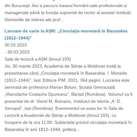
din București. Aici a parcurs traseul formării sale profesionale și
manageriale până la funcția supremă de rector al acestei instituții.
Domeniile de interes ale prof...
Lansare de carte la AȘM: „Circulația monetară în Basarabia
(1812–1944)”
30.03.2023
- 30.03.2023
Sala de lectură a AȘM (biroul 103)
Joi, 30 martie 2023, Academia de Științe a Moldovei invită la
prezentarea cărții „Circulația monetară în Basarabia. I. Monede
(1812–1944)”, Iași: Editura PIM, 2021, 364 pagini. Lucrarea este
semnată de profesorul Marian Bolum, Școala Gimnazială
„Manolache Costache Epureanu”, Bârlad (România). Volumul va fi
prezentat de dr. Viorel M. Butnariu, Institutul de Istorie „A. D.
Xenopol”, Iași (România). Evenimentul va avea loc în Sala de
Lectură a Academiei de Științe a Moldovei (biroul 103), cu
începere de la ora 11.00. Subiectele privind circulația monetară în
Basarabia în anii 1812–1944, politica...