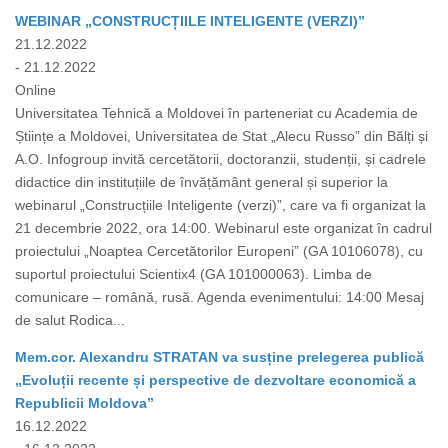
WEBINAR „CONSTRUCȚIILE INTELIGENTE (VERZI)”
21.12.2022
- 21.12.2022
Online
Universitatea Tehnică a Moldovei în parteneriat cu Academia de
Științe a Moldovei, Universitatea de Stat „Alecu Russo” din Bălți și
A.O. Infogroup invită cercetătorii, doctoranzii, studenții, și cadrele
didactice din instituțiile de învățământ general și superior la
webinarul „Construcțiile Inteligente (verzi)”, care va fi organizat la
21 decembrie 2022, ora 14:00. Webinarul este organizat în cadrul
proiectului „Noaptea Cercetătorilor Europeni” (GA 10106078), cu
suportul proiectului Scientix4 (GA 101000063). Limba de
comunicare – română, rusă. Agenda evenimentului: 14:00 Mesaj
de salut Rodica...
Mem.cor. Alexandru STRATAN va susține prelegerea publică
„Evoluții recente și perspective de dezvoltare economică a
Republicii Moldova”
16.12.2022