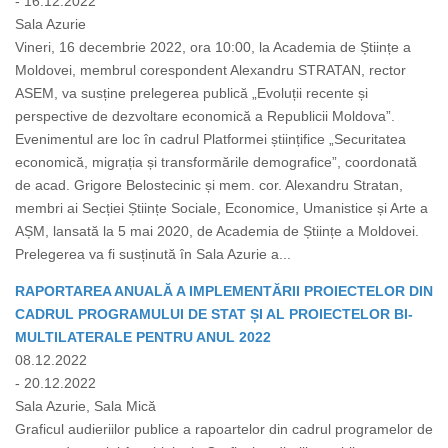
- 16.12.2022
Sala Azurie
Vineri, 16 decembrie 2022, ora 10:00, la Academia de Științe a
Moldovei, membrul corespondent Alexandru STRATAN, rector
ASEM, va susține prelegerea publică „Evoluții recente și
perspective de dezvoltare economică a Republicii Moldova”.
Evenimentul are loc în cadrul Platformei științifice „Securitatea
economică, migrația și transformările demografice”, coordonată
de acad. Grigore Belostecinic și mem. cor. Alexandru Stratan,
membri ai Secției Științe Sociale, Economice, Umanistice și Arte a
AȘM, lansată la 5 mai 2020, de Academia de Științe a Moldovei.
Prelegerea va fi susținută în Sala Azurie a...
RAPORTAREA ANUALĂ A IMPLEMENTĂRII PROIECTELOR DIN
CADRUL PROGRAMULUI DE STAT ȘI AL PROIECTELOR BI-
MULTILATERALE PENTRU ANUL 2022
08.12.2022
- 20.12.2022
Sala Azurie, Sala Mică
Graficul audieriilor publice a rapoartelor din cadrul programelor de