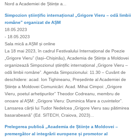
Nord a Academiei de Științe a...
Simpozion științific internațional „Grigore Vieru – odă limbii
române” organizat de AȘM
18.05.2023
- 18.05.2023
Sala mică a AȘM și online
La 18 mai 2023, în cadrul Festivalului Internațional de Poezie
„Grigore Vieru” (Iași–Chișinău), Academia de Științe a Moldovei
organizează Simpozionul științific internațional „Grigore Vieru –
odă limbii române”. Agenda Simpozionului: 11.30 – Cuvânt de
deschidere: acad. Ion Tighineanu, Președinte al Academiei de
Științe a Moldovei Comunicări: Acad. Mihai Cimpoi: „Grigore
Vieru, poetul arhetipurilor” Theodor Codreanu, membru de
onoare al AȘM: „Grigore Vieru: Duminica Mare a cuvintelor”.
Lansarea cărții lui Tudor Nedelcea „Grigore Vieru sau pătimirea
basarabeană” (Ed. SITECH, Craiova, 2023)...
Prelegerea publică „Academia de Științe a Moldovei –
premergător al integrării europene și promotor al