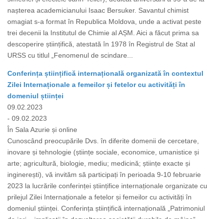
nașterea academicianului Isaac Bersuker. Savantul chimist
omagiat s-a format în Republica Moldova, unde a activat peste
trei decenii la Institutul de Chimie al AȘM. Aici a făcut prima sa
descoperire științifică, atestată în 1978 în Registrul de Stat al
URSS cu titlul „Fenomenul de scindare...
Conferința științifică internațională organizată în contextul
Zilei Internaționale a femeilor și fetelor cu activități în
domeniul științei
09.02.2023
- 09.02.2023
În Sala Azurie și online
Cunoscând preocupările Dvs. în diferite domenii de cercetare,
inovare și tehnologie (științe sociale, economice, umanistice și
arte; agricultură, biologie, mediu; medicină; științe exacte și
inginerești), vă invităm să participați în perioada 9-10 februarie
2023 la lucrările conferinței științifice internaționale organizate cu
prilejul Zilei Internaționale a fetelor și femeilor cu activități în
domeniul științei. Conferința științifică internațională „Patrimoniul