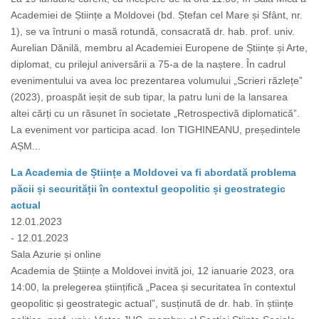
Academiei de Științe a Moldovei (bd. Ștefan cel Mare și Sfânt, nr.
1), se va întruni o masă rotundă, consacrată dr. hab. prof. univ.
Aurelian Dănilă, membru al Academiei Europene de Științe și Arte,
diplomat, cu prilejul aniversării a 75-a de la naștere. În cadrul
evenimentului va avea loc prezentarea volumului „Scrieri răzlețe”
(2023), proaspăt ieșit de sub tipar, la patru luni de la lansarea
altei cărți cu un răsunet în societate „Retrospectivă diplomatică”.
La eveniment vor participa acad. Ion TIGHINEANU, președintele
AȘM...
La Academia de Științe a Moldovei va fi abordată problema
păcii și securității în contextul geopolitic și geostrategic
actual
12.01.2023
- 12.01.2023
Sala Azurie și online
Academia de Științe a Moldovei invită joi, 12 ianuarie 2023, ora
14:00, la prelegerea științifică „Pacea și securitatea în contextul
geopolitic și geostrategic actual”, susținută de dr. hab. în științe