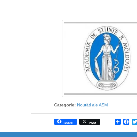
Categorie:
Noutăți ale AȘM
Share
Fa
Share
Post