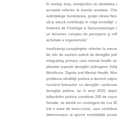
În acelaşi timp, menţionăm că sănătatea p
acceptat referitor la esența acesteia. Ch
subînţelege bunăstarea, graţie căreia fieca
să-şi aducă contribuţia în viaţa societăţii”
Institutul de Fiziologie și Sanocreatologie
un fenomen complex de percepere şi reflec
activitate a organismului”.
Insuficienţa cunoştinţelor referitor la mec
de mln de oameni suferă de dereglări psihic
integrating primary care mental health a
planetei suportă dereglări psihogene (Ivb
Workforce. Dignity and Mental Health, Worl
problema sănătăţii psihice a devenit naţio
numărul bolnavilor cu dereglări cardiovas
dereglări psihice, iar în anul 2020, depre
tulburărilor psihice constituie 200 de caz
Sociale, se atestă un contingent de cca 3
într-o stare de stres cronic, care contribu
determinatori ai sporirii morbidității soc