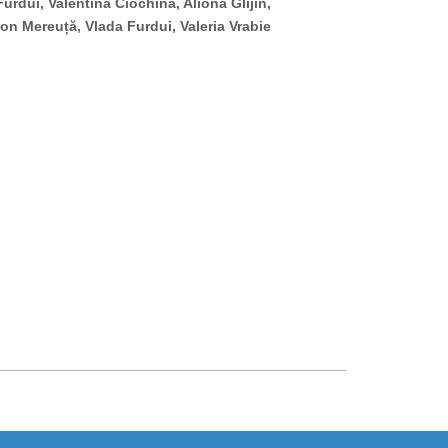
urdui, Valentina Ciochină, Aliona Glijin,
Ion Mereuță, Vlada Furdui, Valeria Vrabie