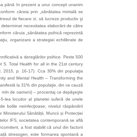
ipsa până în prezent a unui concept unanim
 conform căreia prin „sănătatea mintală se
resul de fiecare zi, să lucreze productiv şi
 a determinat necesitatea elaborării de către
conform căruia „sănătatea psihică reprezintă
iu, organizare a strategiei echilibrate de
nificativă a dereglărilor psihice. Peste 500
 S. Total Health for all in the 21st century
y, 2015, p. 16-17). Cca 30% din populaţia
gnity and Mental Health – Transforming the
anifestă la 31% din populaţie, din ce cauză
4,8 mln de oameni) – procentaj ce depăşeşte
5-lea locuitor al planetei suferă de unele
e bolile neinfecţioase; nivelul răspândirii
inisterului Sănătății, Muncii și Protecției
telor IFS, societatea contemporană se află
mitent, a fost stabilit că unul din factorii
e viață stresogen, este formarea spontană a