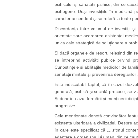
psihicului și sănătății psihice, din ce ca
psihogene. Deşi investiţiile în medicină pe
caracter ascendent și se referă la toate pe
Discordanţa între volumul de investiţii şi
orientate spre acordarea asistenței medical
unica cale strategică de soluţionare a prob
Și dacă organele de resort, reieșind din re
se întreprind activități publice privind 
Cunoștințele și abilitățile medicilor de fami
sănătății mintale și prevenirea dereglărilor
Este indiscutabil faptul, că în cazul dezv
generală, psihică și socială precoce, se v-a
Și doar în cazul formării și menținerii dirija
progresive.
Cele menționate denotă convingător faptul
existența ulterioară a civilizației. Despre
în care este specificat că „…ritmul contem
adaptare a organismului uman, din ce cauză