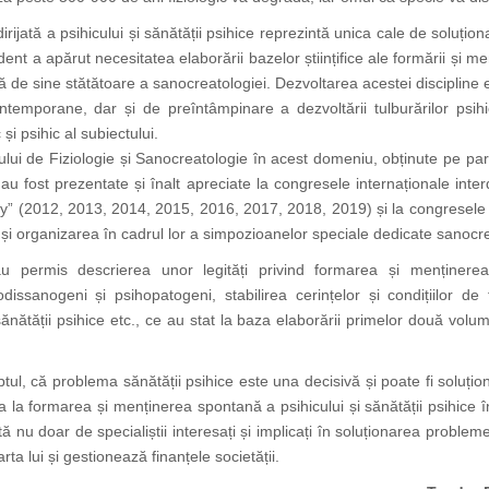
rijată a psihicului și sănătății psihice reprezintă unica cale de soluțio
ent a apărut necesitatea elaborării bazelor științifice ale formării și me
ică de sine stătătoare a sanocreatologiei. Dezvoltarea acestei discipline
ntemporane, dar și de preîntâmpinare a dezvoltării tulburărilor psih
și psihic al subiectului.
itutului de Fiziologie și Sanocreatologie în acest domeniu, obținute pe p
u fost prezentate și înalt apreciate la congresele internaționale interdis
2012, 2013, 2014, 2015, 2016, 2017, 2018, 2019) și la congresele I, II, 
i organizarea în cadrul lor a simpozioanelor speciale dedicate sanocrea
au permis descrierea unor legități privind formarea și menținerea să
dissanogeni și psihopatogeni, stabilirea cerințelor și condițiilor de
sănătății psihice etc., ce au stat la baza elaborării primelor două volume
ul, că problema sănătății psihice este una decisivă și poate fi soluți
la formarea și menținerea spontană a psihicului și sănătății psihice în 
nu doar de specialiștii interesați și implicați în soluționarea problemei să
rta lui și gestionează finanțele societății.