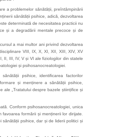
nare a problemelor sănătății, preîntâmpinării
nținerii sănătății psihice, adică, dezvoltarea
 este determinată de necesitatea practicii nu
ice și a degradării mentale precoce și de
arcursul a mai multor ani privind dezvoltarea
ciplinare VIII, IX, X, XI, XII, XIII, XIV, XV
III, IV, V și VI ale fiziologilor din statele
tologiei și psihosanocreatologiei.
nătății psihice, identificarea factorilor
 formare și menținere a sănătății psihice,
 ale „Tratatului despre bazele științifice și
onată. Conform psihosanocreatologiei, unica
favoarea formării și menținerii lor dirijate.
nătății psihice, dar și de liderii politici și