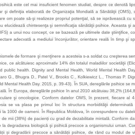
sihică este cel mai insuficient fenomen studiat, despre ce denotă l
iar şi definiţia elaborată de Organizaţia Mondială a Sănătăţii (OMS),
re om poate să-şi realizeze propriul potenţial, să se isprăvească cu st
 nu elucidează chintesenţa şi semnificaţia sănătăţii psihice. Aceasta şi
 (IFS) a unui nou concept, ce se bazează pe ultimele date ştiinţifice, 
tare adecvată a mediului înconjurător, orientare reală în timp şi spaţ
anismele de formare şi menţinere a acesteia s-a soldat cu creşterea sem
e, ce alcătuiesc aproximativ 14% din totalul maladiilor societăţii (Eliot
nd public health. Dignity and Mental Health, World Mental Health Da
ijaro G., Bhugra D., Patel V., Brooks C., Kolkiewicz L., Thomas P. Di
d Mental Health Day. 2015, p. 39-43). În SUA, dereglările psihice se m
nală. În Europa, dereglările psihice în anul 2010 alcătuiau 38,2% (16
culare şi oncologice. Conform datelor OMS, în prezent, fiecare al 4-
sia se va plasa pe primul loc în structura morbidităţii determinată d
uri la 1000 de oameni. În Republica Moldova, în corespundere cu datele M
0 de mii (38%) de pacienți cu grad de dezabilitate mintală. Conform da
ie la degradarea biologică şi psihică precoce a organismului uman. Conco
ietății și degradării precoce a sănătății psihice, de rând cu modul d