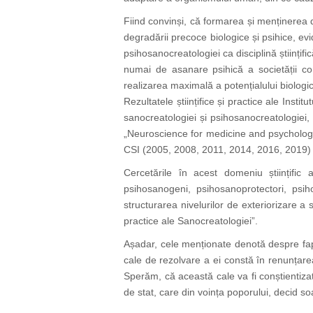
Fiind convinși, că formarea și menținerea di
degradării precoce biologice și psihice, evid
psihosanocreatologiei ca disciplină științif
numai de asanare psihică a societății co
realizarea maximală a potențialului biologic 
Rezultatele științifice și practice ale Inst
sanocreatologiei și psihosanocreatologiei, a
„Neuroscience for medicine and psychology” (
CSI (2005, 2008, 2011, 2014, 2016, 2019) ș
Cercetările în acest domeniu științific 
psihosanogeni, psihosanoprotectori, psiho
structurarea nivelurilor de exteriorizare a 
practice ale Sanocreatologiei”.
Așadar, cele menționate denotă despre fapt
cale de rezolvare a ei constă în renunțarea 
Sperăm, că această cale va fi conștientizată 
de stat, care din voința poporului, decid soa