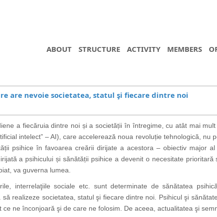
ABOUT
STRUCTURE
ACTIVITY
MEMBERS
O
re are nevoie societatea, statul şi fiecare dintre noi
tidiene a fiecăruia dintre noi și a societății în întregime, cu atât mai mult
„artificial intelect” – AI), care accelerează noua revoluție tehnologică, nu
ții psihice în favoarea creării dirijate a acestora – obiectiv major al 
jată a psihicului și sănătății psihice a devenit o necesitate prioritară și
ropiat, va guverna lumea.
derile, interrelaţiile sociale etc. sunt determinate de sănătatea psi
 să realizeze societatea, statul şi fiecare dintre noi. Psihicul şi sănăt
 ce ne înconjoară şi de care ne folosim. De aceea, actualitatea şi semni