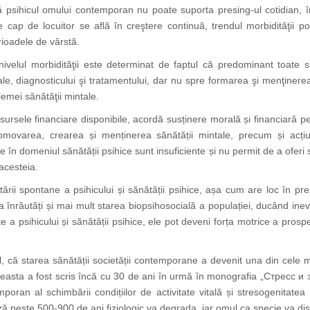
uză psihicul omului contemporan nu poate suporta presing-ul cotidian, în
 cap de locuitor se află în creştere continuă, trendul morbidităţii popu
rioadele de vârstă.
 nivelul morbidităţii este determinat de faptul că predominant toate 
e, diagnosticului şi tratamentului, dar nu spre formarea şi menţinerea d
lemei sănătăţii mintale.
sursele financiare disponibile, acordă susținere morală și financiară pe
promovarea, crearea și menținerea sănătății mintale, precum și acțiu
lie în domeniul sănătății psihice sunt insuficiente și nu permit de a oferi
 acesteia.
oltării spontane a psihicului și sănătății psihice, așa cum are loc în p
 înrăutăți și mai mult starea biopsihosocială a populației, ducând inevit
te a psihicului și sănătății psihice, ele pot deveni forța motrice a prosper
, că starea sănătății societății contemporane a devenit una din cele
 aceasta a fost scris încă cu 30 de ani în urmă în monografia „Стресс и 
poran al schimbării condițiilor de activitate vitală și stresogenitatea
 peste 500-900 de ani fiziologic va degrada, iar omul ca specie va di