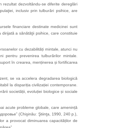
 rezultat dezvoltându-se diferite dereglări
laţiei, inclusiv prin tulburări psihice, are
sursele financiare destinate medicinei sunt
irijată a sănătăţii psihice, care constituie
rsoanelor cu dezabilități mintale, atunci nu
ni pentru prevenirea tulburărilor mintale.
 suport în crearea, menținerea și fortificarea
rezent, se va accelera degradarea biologică
abil la dispariția civilizației contemporane.
ării societății, evoluției biologice și sociale
 mai acute probleme globale, care amenință
здоровье” (Chişinău: Ştiinţa, 1990, 240 p.),
 lor a provocat diminuarea capacităților de
spărea”.