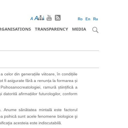
A
A
A
Ro
En
Ru
RGANISATIONS
TRANSPARENCY
MEDIA
 a celor din generațiile viitoare, în condițiile
 pot fi asigurate fără a renunța la formarea și
Psihosanocreatologiei, ramură științifică a
 datorită afirmațiilor futurologilor, conform
hică. Anume sănătatea mintală este factorul
atea psihică sunt acele fenomene biologice şi
ficaţia acesteia este indiscutabilă.