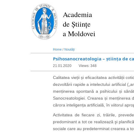
Skip
to
Academia
main
de Științe
content
a Moldovei
Home
/
Noutăți
Psihosanocreatologia – știința de ca
21.01.2020
Views: 348
Calitatea vieții și eficacitatea activității co
dezvoltării rapide a intelectului artificial (
menținerea spontană a psihicului și sănătă
Sanocreatologiei. Crearea și menținerea diri
cărora inteligența artificială, în viitorul ap
Activitatea de fiecare zi, trăirile, preve
predominant a tot ce realizează şi planifică
sociale care au predeterminat crearea a tot