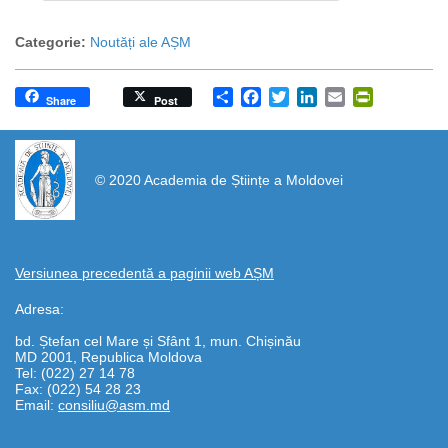
Categorie:
Noutăți ale AȘM
Share
Facebook
Twitter
LinkedIn
Email
PrintFrien
Share
Post
https://propletenie.ru/
© 2020 Academia de Științe a Moldovei
Versiunea precedentă a paginii web AȘM
Adresa:
bd. Ștefan cel Mare și Sfânt 1, mun. Chișinău
MD 2001, Republica Moldova
Tel: (022) 27 14 78
Fax: (022) 54 28 23
Email:
consiliu@asm.md