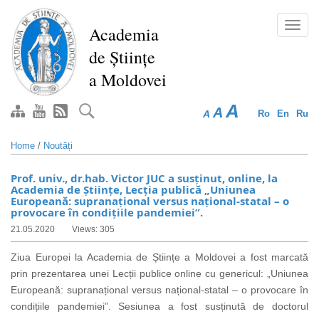
Skip
to
Toggl
Academia
main
navig
de Științe
content
a Moldovei
A
A
A
Ro
En
Ru
Home
/
Noutăți
Prof. univ., dr.hab. Victor JUC a susținut, online, la
Academia de Științe, Lecția publică „Uniunea
Europeană: supranațional versus național-statal – o
provocare în condițiile pandemiei”.
21.05.2020
Views: 305
Ziua Europei la Academia de Științe a Moldovei a fost marcată
prin prezentarea unei Lecții publice online cu genericul: „Uniunea
Europeană: supranațional versus național-statal – o provocare în
condițiile pandemiei”. Sesiunea a fost susținută de doctorul