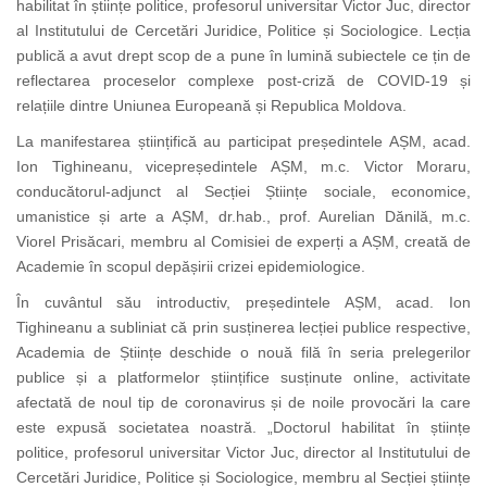
habilitat în științe politice, profesorul universitar Victor Juc, director
al Institutului de Cercetări Juridice, Politice și Sociologice. Lecția
publică a avut drept scop de a pune în lumină subiectele ce țin de
reflectarea proceselor complexe post-criză de COVID-19 și
relațiile dintre Uniunea Europeană și Republica Moldova.
La manifestarea științifică au participat președintele AȘM, acad.
Ion Tighineanu, vicepreședintele AȘM, m.c. Victor Moraru,
conducătorul-adjunct al Secției Științe sociale, economice,
umanistice și arte a AȘM, dr.hab., prof. Aurelian Dănilă, m.c.
Viorel Prisăcari, membru al Comisiei
de experți a AȘM, creată de
Academie în scopul depășirii crizei epidemiologice.
În cuvântul său introductiv, președintele AȘM, acad. Ion
Tighineanu a subliniat că prin susținerea lecției publice respective,
Academia de Științe deschide o nouă filă în seria prelegerilor
publice și a platformelor științifice susținute online, activitate
afectată
de noul tip de coronavirus
și de noile provocări la care
este expusă societatea noastră. „Doctorul habilitat în științe
politice, profesorul universitar Victor Juc, director al Institutului de
Cercetări Juridice, Politice și Sociologice, membru al Secției științe