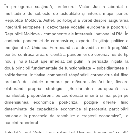
În prelegerea susținută, profesorul Victor Juc a abordat o
multitudine de subiecte de actualitate și interes major pentru
Republica Moldova. Astfel, politologul a vorbit despre asigurarea
integrării europene și dezvoltarea vocației europene a poporului
Republicii Moldova - componente ale interesului național al RM. În
contextul pandemiei de coronavirus, expertul în științe politice a
menționat că Uniunea Europeană s-a dovedit a nu fi pregătită
pentru contracararea eficientă a pandemiei de coronavirus de tip
nou și nu a făcut apel imediat, cel puțin, în perioada inițială, la
două principii fundamentale de funcționalitate – subsidiaritatea și
solidaritatea, inițiativa combaterii răspândirii coronavirusului fiind
preluată de statele membre pe măsura afectării lor, fiecare
elaborând propria strategie. „Solidaritatea europeană s-a
manifestat, preponderent, pe coordonata umană și mai puțin pe
dimensiunea economică post-criză, pozițiile diferite fiind
determinate de capacitățile economice și percepția participării
naționale la procesele de restabilire a creșterii economice”, a
punctat raportorul.
Totodată, prof. Victor Juc a relevat că Uniunea Europeană se află