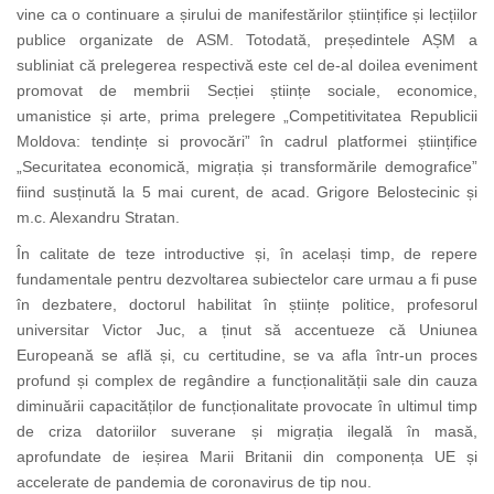
vine ca o continuare a șirului de manifestărilor științifice și lecțiilor
publice organizate de ASM. Totodată, președintele AȘM a
subliniat că prelegerea respectivă este cel de-al doilea eveniment
promovat de membrii Secției științe sociale, economice,
umanistice și arte, prima prelegere „Competitivitatea Republicii
Moldova: tendințe si provocări” în cadrul platformei științifice
„Securitatea economică, migrația și transformările demografice”
fiind susținută la 5 mai curent, de acad. Grigore Belostecinic și
m.c. Alexandru Stratan.
În calitate de teze introductive și, în același timp, de repere
fundamentale pentru dezvoltarea subiectelor care urmau a fi puse
în dezbatere, doctorul habilitat în științe politice, profesorul
universitar Victor Juc, a ținut să accentueze că Uniunea
Europeană se află și, cu certitudine, se va afla într-un proces
profund și complex de regândire a funcționalității sale din cauza
diminuării capacităților de funcționalitate provocate în ultimul timp
de criza datoriilor suverane și migrația ilegală în masă,
aprofundate de ieșirea Marii Britanii din componența UE și
accelerate de pandemia de coronavirus de tip nou.