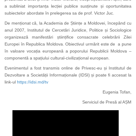
a subliniat importanța lecției publice susținute și oportunitatea
subiectelor abordate în prelegerea sa de prof. Victor Juc.
De menționat că, la Academia de Științe a Moldovei, începând cu
anul 2007, Institutul de Cercetări Juridice, Politice și Sociologice
organizează manifestări științifice consacrate celebrării Zilei
Europei în Republica Moldova. Obiectivul urmărit este de a pune
în valoare vocația europeană a poporului Republicii Moldova –
componentă a spațiului cultural-civilizațional european.
Evenimentul a fost transmis online de Privesc-eu și Institutul de
Dezvoltare a Societății Informaționale (IDSI) și poate fi accesat la
link-ul
https://idsi.md/tv
Eugenia Tofan,
Serviciul de Presă al AȘM