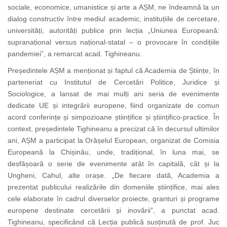
sociale, economice, umanistice și arte a AȘM, ne îndeamnă la un
dialog constructiv între mediul academic, instituțiile de cercetare,
universități, autorități publice prin lecția „Uniunea Europeană:
supranațional versus național-statal – o provocare în condițiile
pandemiei”, a remarcat acad. Tighineanu.
Președintele AȘM a menționat și faptul că Academia de Științe, în
parteneriat cu In
stitutul de Cercetări Politice, Juridice și
Sociologice, a lansat de mai mulți ani seria de evenimente
dedicate UE și integrării europene, fiind organizate de comun
acord conferințe și simpozioane științifice și științifico-practice. În
context, președintele Tighineanu a precizat că în decursul ultimilor
ani, AȘM a participat la Orășelul European, organizat de Comisia
Europeană la Chișinău, unde, tradițional, în luna mai, se
desfășoară o serie de evenimente atât în capitală, cât și la
Ungheni, Cahul, alte orașe. „De fiecare dată, Academia a
prezentat publicului realizările din domeniile științifice, mai ales
cele elaborate în cadrul diverselor proiecte, granturi și programe
europene destinate cercetării și inovării”, a punctat acad.
Tighineanu, specificând că Lecția publică susținută de prof. Juc