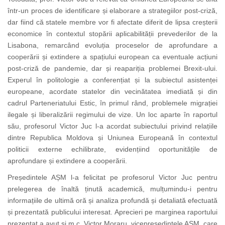
într-un proces de identificare și elaborare a strategiilor post-criză,
dar fiind că statele membre vor fi afectate diferit de lipsa creșterii
economice în contextul stopării aplicabilității prevederilor de la
Lisabona, remarcând evoluția proceselor de aprofundare a
cooperării și extindere a spațiului european ca eventuale acțiuni
post-criză de pandemie, dar și reapariția problemei Brexit-ului.
Experul în politologie a conferențiat și la subiectul asistenței
europeane, acordate statelor din vecinătatea imediată și din
cadrul Parteneriatului Estic, în primul rând, problemele migrației
ilegale și liberalizării regimului de vize. Un loc aparte în raportul
său, profesorul Victor Juc l-a acordat subiectului privind relațiile
dintre Republica Moldova și Uniunea Europeană în contextul
politicii externe echilibrate, evidențiind oportunitățile de
aprofundare și extindere a cooperării.
Președintele AȘM l-a felicitat pe profesorul Victor Juc pentru
prelegerea de înaltă ținută academică, mulțumindu-i pentru
informațiile de ultimă oră și analiza profundă și detaliată efectuată
și prezentată publicului interesat. Aprecieri pe marginea raportului
prezentat a avut și m.c. Victor Moraru, vicepreședintele AȘM, care