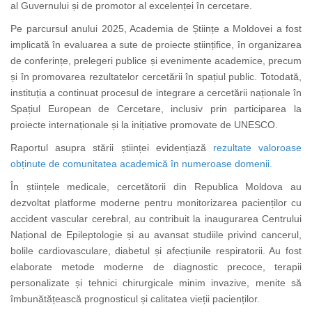
al Guvernului și de promotor al excelenței în cercetare.
Pe parcursul anului 2025, Academia de Științe a Moldovei a fost
implicată în evaluarea a sute de proiecte științifice, în organizarea
de conferințe, prelegeri publice și evenimente academice, precum
și în promovarea rezultatelor cercetării în spațiul public. Totodată,
instituția a continuat procesul de integrare a cercetării naționale în
Spațiul European de Cercetare, inclusiv prin participarea la
proiecte internaționale și la inițiative promovate de UNESCO.
Raportul asupra stării științei evidențiază
rezultate valoroase
obținute de comunitatea academică în numeroase domenii.
În științele medicale, cercetătorii din Republica Moldova au
dezvoltat platforme moderne pentru monitorizarea pacienților cu
accident vascular cerebral, au contribuit la inaugurarea Centrului
Național de Epileptologie și au avansat studiile privind cancerul,
bolile cardiovasculare, diabetul și afecțiunile respiratorii. Au fost
elaborate metode moderne de diagnostic precoce, terapii
personalizate și tehnici chirurgicale minim invazive, menite să
îmbunătățească prognosticul și calitatea vieții pacienților.