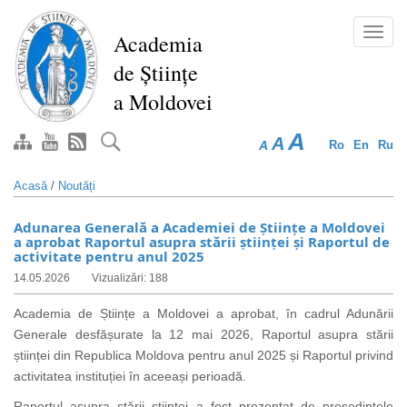
Mergi
la
Toggl
Academia
conţinutul
navig
de Științe
principal
a Moldovei
A
A
A
Ro
En
Ru
Acasă
/
Noutăți
Adunarea Generală a Academiei de Științe a Moldovei
a aprobat Raportul asupra stării științei și Raportul de
activitate pentru anul 2025
14.05.2026
Vizualizări: 188
Academia de Științe a Moldovei a aprobat, în cadrul Adunării
Generale desfășurate la 12 mai 2026, Raportul asupra stării
științei din Republica Moldova pentru anul 2025 și Raportul privind
activitatea instituției în aceeași perioadă.
Raportul asupra stării științei a fost prezentat de președintele