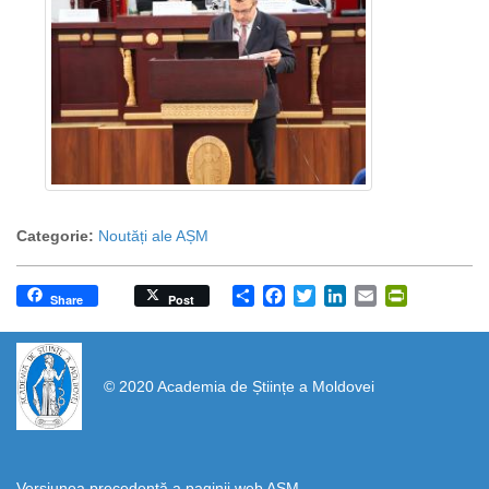
Categorie:
Noutăți ale AȘM
Share
Facebook
Twitter
LinkedIn
Email
PrintFrien
Share
Post
https://propletenie.ru/
© 2020 Academia de Științe a Moldovei
Versiunea precedentă a paginii web AȘM