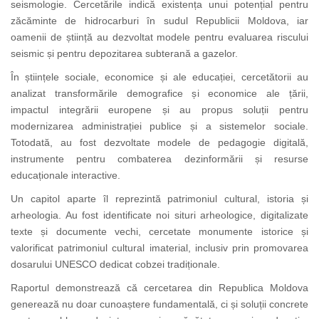
seismologie. Cercetările indică existența unui potențial pentru
zăcăminte de hidrocarburi în sudul Republicii Moldova, iar
oamenii de știință au dezvoltat modele pentru evaluarea riscului
seismic și pentru depozitarea subterană a gazelor.
În științele sociale, economice și ale educației, cercetătorii au
analizat transformările demografice și economice ale țării,
impactul integrării europene și au propus soluții pentru
modernizarea administrației publice și a sistemelor sociale.
Totodată, au fost dezvoltate modele de pedagogie digitală,
instrumente pentru combaterea dezinformării și resurse
educaționale interactive.
Un capitol aparte îl reprezintă patrimoniul cultural, istoria și
arheologia. Au fost identificate noi situri arheologice, digitalizate
texte și documente vechi, cercetate monumente istorice și
valorificat patrimoniul cultural imaterial, inclusiv prin promovarea
dosarului UNESCO dedicat cobzei tradiționale.
Raportul demonstrează că cercetarea din Republica Moldova
generează nu doar cunoaștere fundamentală, ci și soluții concrete