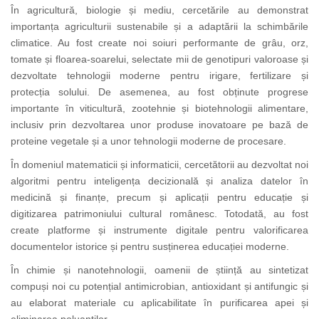
În agricultură, biologie și mediu, cercetările au demonstrat
importanța agriculturii sustenabile și a adaptării la schimbările
climatice. Au fost create noi soiuri performante de grâu, orz,
tomate și floarea-soarelui, selectate mii de genotipuri valoroase și
dezvoltate tehnologii moderne pentru irigare, fertilizare și
protecția solului. De asemenea, au fost obținute progrese
importante în viticultură, zootehnie și biotehnologii alimentare,
inclusiv prin dezvoltarea unor produse inovatoare pe bază de
proteine vegetale și a unor tehnologii moderne de procesare.
În domeniul matematicii și informaticii, cercetătorii au dezvoltat noi
algoritmi pentru inteligența decizională și analiza datelor în
medicină și finanțe, precum și aplicații pentru educație și
digitizarea patrimoniului cultural românesc. Totodată, au fost
create platforme și instrumente digitale pentru valorificarea
documentelor istorice și pentru susținerea educației moderne.
În chimie și nanotehnologii, oamenii de știință au sintetizat
compuși noi cu potențial antimicrobian, antioxidant și antifungic și
au elaborat materiale cu aplicabilitate în purificarea apei și