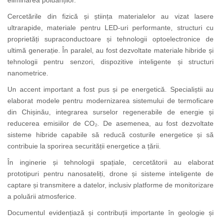
eliminarea poluanților.
Cercetările din fizică și știința materialelor au vizat lasere
ultrarapide, materiale pentru LED-uri performante, structuri cu
proprietăți supraconductoare și tehnologii optoelectronice de
ultimă generație.
În paralel, au fost dezvoltate materiale hibride și
tehnologii pentru senzori, dispozitive inteligente și structuri
nanometrice.
Un accent important a fost pus și pe energetică. Specialiștii au
elaborat modele pentru modernizarea sistemului de termoficare
din Chișinău, integrarea surselor regenerabile de energie și
reducerea emisiilor de CO₂. De asemenea, au fost dezvoltate
sisteme hibride capabile să reducă costurile energetice și să
contribuie la sporirea securității energetice a țării.
În inginerie și tehnologii spațiale, cercetătorii au elaborat
prototipuri pentru nanosateliți, drone și sisteme inteligente de
captare și transmitere a datelor, inclusiv platforme de monitorizare
a poluării atmosferice.
Documentul evidențiază și contribuții importante în geologie și