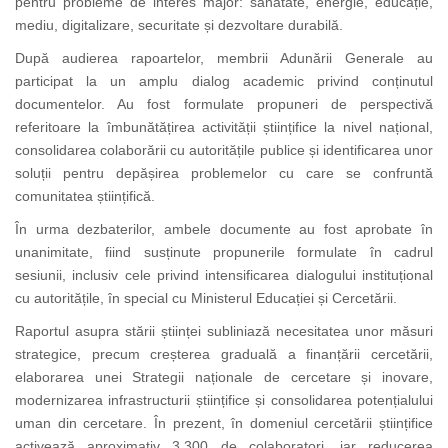
pentru probleme de interes major: sănătate, energie, educație,
mediu, digitalizare, securitate și dezvoltare durabilă.
După audierea rapoartelor, membrii Adunării Generale au
participat la un amplu dialog academic privind conținutul
documentelor. Au fost formulate propuneri de perspectivă
referitoare la îmbunătățirea activității științifice la nivel național,
consolidarea colaborării cu autoritățile publice și identificarea unor
soluții pentru depășirea problemelor cu care se confruntă
comunitatea științifică.
În urma dezbaterilor, ambele documente au fost aprobate în
unanimitate, fiind susținute propunerile formulate în cadrul
sesiunii, inclusiv cele privind intensificarea dialogului instituțional
cu autoritățile, în special cu Ministerul Educației și Cercetării.
Raportul asupra stării științei subliniază necesitatea unor măsuri
strategice, precum creșterea graduală a finanțării cercetării,
elaborarea unei Strategii naționale de cercetare și inovare,
modernizarea infrastructurii științifice și consolidarea potențialului
uman din cercetare. În prezent, în domeniul cercetării științifice
activează aproximativ 3.300 de colaboratori, iar reducerea