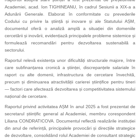
Academiei, acad. Ion TIGHINEANU, în cadrul Sesiunii a XIX-a a
Adunării Generale. Elaborat în conformitate cu prevederile
Codului cu privire la știință și inovare și ale Statutului AȘM,
documentul oferă o analiză amplă a situației din domeniile
cercetării și inovării, evidențiază principalele probleme sistemice și
formulează recomandări pentru dezvoltarea sustenabilă a
sectorului.
Raportul relevă existența unor dificultăți structurale majore, între
care subfinanțarea cronică a științei, discrepanțele salariale în
raport cu alte domenii, infrastructura de cercetare învechită,
precum și diminuarea atractivității carierei științifice pentru tineri
— factori care afectează dezvoltarea și competitivitatea sistemului
național de cercetare.
Raportul privind activitatea AȘM în anul 2025 a fost prezentat de
secretarul științific general al Academiei, membru corespondent
Liliana CONDRATICOVA. Documentul reflectă realizările instituției
din anul de referință, principalele provocări și direcțiile strategice
de dezvoltare, consolidând rolul Academiei de consultant strategic