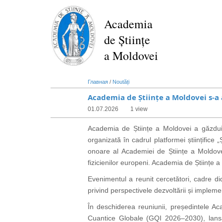
Перейти
к
Academia
основному
de Științe
содержанию
a Moldovei
Главная
/
Noutăți
Academia de Științe a Moldovei s-a 
01.07.2026
1 view
Academia de Științe a Moldovei a găzduit
organizată în cadrul platformei științific
onoare al Academiei de Științe a Moldovei
fizicienilor europeni. Academia de Științe a 
Evenimentul a reunit cercetători, cadre di
privind perspectivele dezvoltării și implemen
În deschiderea reuniunii, președintele Aca
Cuantice Globale (GQI 2026–2030), lansa