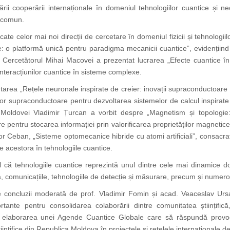
dării cooperării internaționale în domeniul tehnologiilor cuantice și n
e comun.
icate celor mai noi direcții de cercetare în domeniul fizicii și tehnologi
 o platformă unică pentru paradigma mecanicii cuantice”, evidențiind p
 Cercetătorul Mihai Macovei a prezentat lucrarea „Efecte cuantice în 
eracțiunilor cuantice în sisteme complexe.
tarea „Rețele neuronale inspirate de creier: inovații supraconductoar
ogiilor supraconductoare pentru dezvoltarea sistemelor de calcul inspira
 Moldovei Vladimir Țurcan a vorbit despre „Magnetism și topologi
are pentru stocarea informației prin valorificarea proprietăților magnetic
r Ceban, „Sisteme optomecanice hibride cu atomi artificiali”, consacrat
ile acestora în tehnologiile cuantice.
ptul că tehnologiile cuantice reprezintă unul dintre cele mai dinamice
 comunicațiile, tehnologiile de detecție și măsurare, precum și numeroase
concluzii moderată de prof. Vladimir Fomin și acad. Veaceslav Ursach
tante pentru consolidarea colaborării dintre comunitatea științifică
 la elaborarea unei Agende Cuantice Globale care să răspundă provocări
tiințifice din Republica Moldova în proiectele și rețelele internaționale 