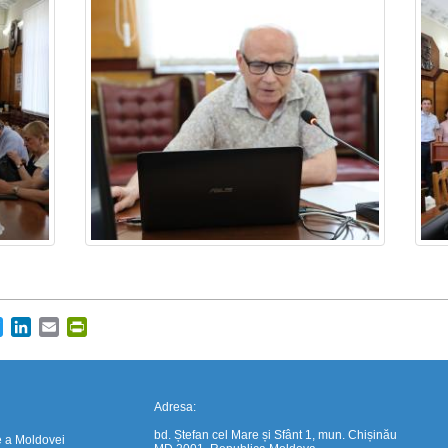
https://propletenie.ru/
cebook
Twitter
LinkedIn
Email
PrintFriendly
Adresa:
bd. Ștefan cel Mare și Sfânt 1, mun. Chișinău
e a Moldovei