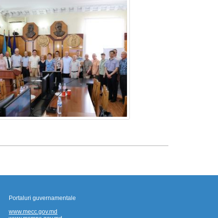
Portaluri guvernamentale
www.mecc.gov.md