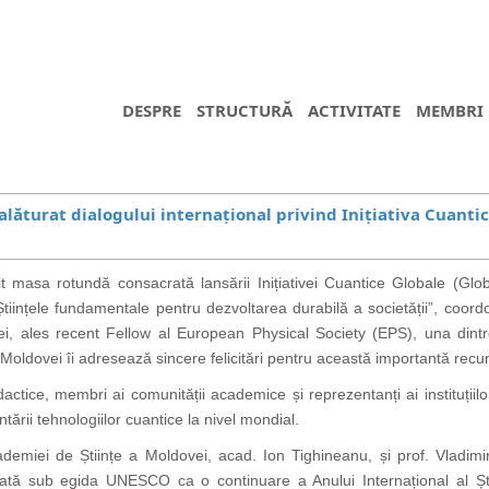
DESPRE
STRUCTURĂ
ACTIVITATE
MEMBRI
alăturat dialogului internațional privind Inițiativa Cuanti
 masa rotundă consacrată lansării Inițiativei Cuantice Globale (Gl
e „Științele fundamentale pentru dezvoltarea durabilă a societății”, co
, ales recent Fellow al European Physical Society (EPS), una dintre
Moldovei îi adresează sincere felicitări pentru această importantă recunoa
dactice, membri ai comunității academice și reprezentanți ai instituțiil
tării tehnologiilor cuantice la nivel mondial.
demiei de Științe a Moldovei, acad. Ion Tighineanu, și prof. Vladimir
tă sub egida UNESCO ca o continuare a Anului Internațional al Știi