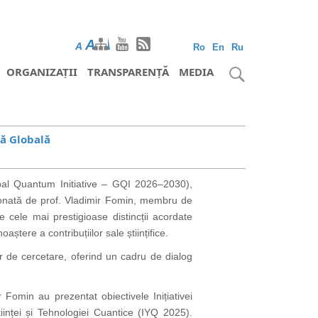
A
A
A
Ro
En
Ru
ORGANIZAȚII
TRANSPARENȚĂ
MEDIA
că Globală
obal Quantum Initiative – GQI 2026–2030),
ordonată de prof. Vladimir Fomin, membru de
 cele mai prestigioase distincții acordate
ștere a contribuțiilor sale științifice.
or de cercetare, oferind un cadru de dialog
 Fomin au prezentat obiectivele Inițiativei
nței și Tehnologiei Cuantice (IYQ 2025).