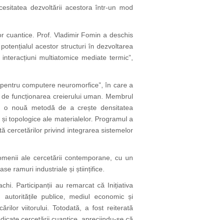
ecesitatea dezvoltării acestora într-un mod
ilor cuantice. Prof. Vladimir Fomin a deschis
otențialul acestor structuri în dezvoltarea
interacțiuni multiatomice mediate termic”,
e pentru computere neuromorfice”, în care a
te de funcționarea creierului uman. Membrul
e: o nouă metodă de a crește densitatea
e și topologice ale materialelor. Programul a
ă cercetărilor privind integrarea sistemelor
 domenii ale cercetării contemporane, cu un
 ramuri industriale și științifice.
i. Participanții au remarcat că Inițiativa
, autoritățile publice, mediul economic și
lor viitorului. Totodată, a fost reiterată
dedicate cercetării cuantice, apreciindu-se că