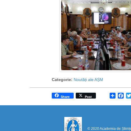
Categorie:
Noutăți ale AȘM
Share
Fa
Share
Post
© 2020 Academia de Științ