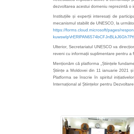
dezvoltarea acestui domeniu reprezintă o inve
Instituțiile și experții interesați de parti
mecanismul stabilit de UNESCO, la următoru
https://forms.cloud.microsoft/pages/res
kuwswIpVrERlPAN6574bCFJnBLkJ6Gh7P
Ulterior, Secretariatul UNESCO va direcționa
reveni cu informații suplimentare pentru a fac
Menționăm că platforma „Științele fundament
Științe a Moldovei din 11 ianuarie 2021 și 
Platforma se înscrie în spiritul inițiativ
Internațional al Științelor pentru Dezvolta