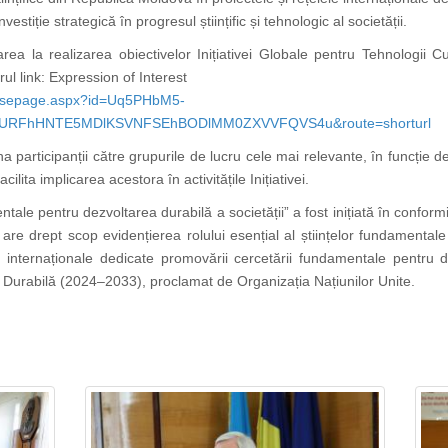
stiție strategică în progresul științific și tehnologic al societății.
ciparea la realizarea obiectivelor Inițiativei Globale pentru Tehnologii
l link: Expression of Interest
ponsepage.aspx?id=Uq5PHbM5-
tURFhHNTE5MDlKSVNFSEhBODlMM0ZXVVFQVS4u&route=shorturl
 participanții către grupurile de lucru cele mai relevante, în funcție de
ilita implicarea acestora în activitățile Inițiativei.
ale pentru dezvoltarea durabilă a societății” a fost inițiată în confor
are drept scop evidențierea rolului esențial al științelor fundamentale
elor internaționale dedicate promovării cercetării fundamentale pentru d
re Durabilă (2024–2033), proclamat de Organizația Națiunilor Unite.