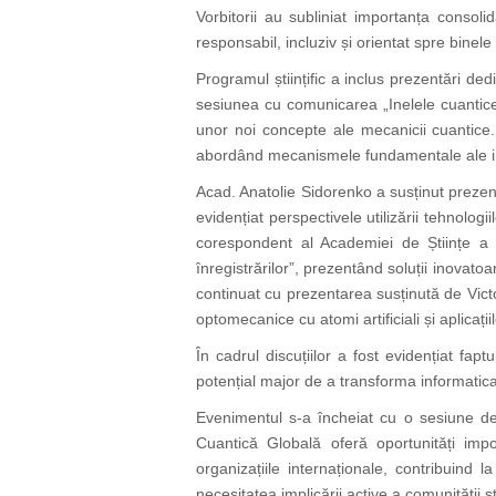
Vorbitorii au subliniat importanța consoli
responsabil, incluziv și orientat spre binel
Programul științific a inclus prezentări ded
sesiunea cu comunicarea „Inelele cuantice:
unor noi concepte ale mecanicii cuantice.
abordând mecanismele fundamentale ale int
Acad. Anatolie Sidorenko a susținut prezen
evidențiat perspectivele utilizării tehnol
corespondent al Academiei de Științe a
înregistrărilor”, prezentând soluții inovato
continuat cu prezentarea susținută de Victo
optomecanice cu atomi artificiali și aplicați
În cadrul discuțiilor a fost evidențiat fa
potențial major de a transforma informatica,
Evenimentul s-a încheiat cu o sesiune de 
Cuantică Globală oferă oportunități impor
organizațiile internaționale, contribuind
necesitatea implicării active a comunității ș