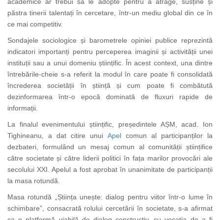
academice ar trebui să le adopte pentru a atrage, susține și
păstra tinerii talentați în cercetare, într-un mediu global din ce în
ce mai competitiv.
Sondajele sociologice și barometrele opiniei publice reprezintă
indicatori importanți pentru perceperea imaginii și activității unei
instituții sau a unui domeniu științific. În acest context, una dintre
întrebările-cheie s-a referit la modul în care poate fi consolidată
încrederea societății în știință și cum poate fi combătută
dezinformarea într-o epocă dominată de fluxuri rapide de
informații.
La finalul evenimentului științific, președintele AȘM, acad. Ion
Tighineanu, a dat citire unui
Apel
comun al participanților la
dezbateri, formulând un mesaj comun al comunității științifice
către societate și către liderii politici în fața marilor provocări ale
secolului XXI. Apelul a fost aprobat în unanimitate de participanții
la masa rotundă.
Masa rotundă „Știința unește: dialog pentru viitor într-o lume în
schimbare”, consacrată rolului cercetării în societate, s-a afirmat
ca o platformă viabilă de dialog constructiv, cu vocația de a fi