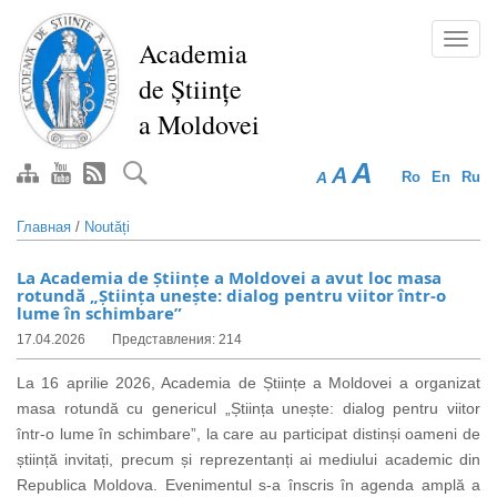
Перейти
к
Toggl
Academia
основному
navig
de Științe
содержанию
a Moldovei
A
A
A
Ro
En
Ru
Главная
/
Noutăți
La Academia de Științe a Moldovei a avut loc masa
rotundă „Știința unește: dialog pentru viitor într-o
lume în schimbare”
17.04.2026
Представления: 214
La 16 aprilie 2026, Academia de Științe a Moldovei a organizat
masa rotundă cu genericul „Știința unește: dialog pentru viitor
într-o lume în schimbare”, la care au participat distinși oameni de
știință invitați, precum și reprezentanți ai mediului academic din
Republica Moldova. Evenimentul s-a înscris în agenda amplă a