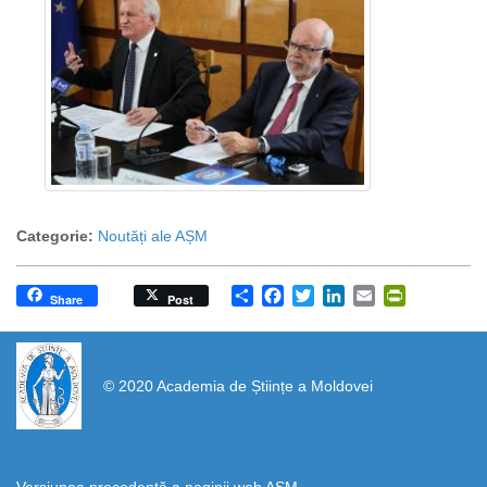
Categorie:
Noutăți ale AȘM
Share
Facebook
Twitter
LinkedIn
Email
PrintFrien
Share
Post
https://propletenie.ru/
© 2020 Academia de Științe a Moldovei