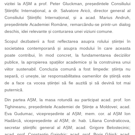
vizitei la AȘM a prof. Peter Gluckman, președintele Consiliului
Științific Internațional, a dr. Salvatore Aricò, director general al
Consiliului Științific Internațional, și a acad. Marius Andruh,
președintele Academiei Române, remarcându-se printr-un dialog
deschis, idei relevante și conturarea unei viziuni comune.
Scopul dezbaterii a fost reflectarea asupra rolului științei în
societatea contemporană și asupra modului în care aceasta
poate contribui, în mod concret, la fundamentarea deciziilor
publice, la apropierea spațiilor academice și la construirea unui
viitor sustenabil. Concluzia comună a fost limpede: știința nu
separă, ci unește, iar responsabilitatea oamenilor de știință este
de a face ca vocea științei să fie auzită și să devină tot mai
puternică.
Din partea AȘM, la masa rotundă au participat acad. prof. Ion
Tighineanu, președintele Academiei de Științe a Moldovei; acad.
Eva Gudumac, vicepreședinte al AȘM; mem. cor. al AȘM Ion
Hadârcă, vicepreședinte al AȘM; dr. hab. Liliana Condraticova,
secretar științific general al AȘM; acad. Grigore Belostecinic;
acad. prof. Constantin Gaindric; acad. prof. Boris Găină; acad.