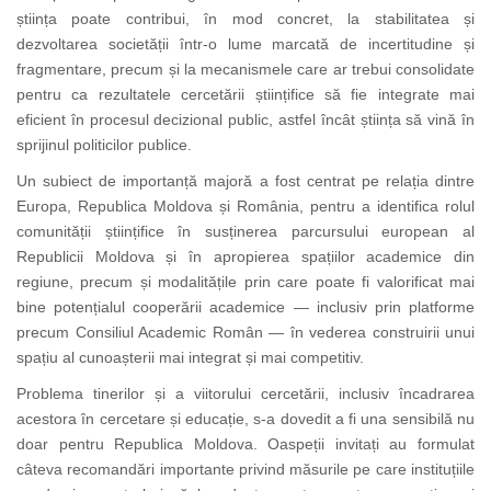
știința poate contribui, în mod concret, la stabilitatea și
dezvoltarea societății într-o lume marcată de incertitudine și
fragmentare, precum și la mecanismele care ar trebui consolidate
pentru ca rezultatele cercetării științifice să fie integrate mai
eficient în procesul decizional public, astfel încât știința să vină în
sprijinul politicilor publice.
Un subiect de importanță majoră a fost centrat pe relația dintre
Europa, Republica Moldova și România, pentru a identifica rolul
comunității științifice în susținerea parcursului european al
Republicii Moldova și în apropierea spațiilor academice din
regiune, precum și modalitățile prin care poate fi valorificat mai
bine potențialul cooperării academice — inclusiv prin platforme
precum Consiliul Academic Român — în vederea construirii unui
spațiu al cunoașterii mai integrat și mai competitiv.
Problema tinerilor și a viitorului cercetării, inclusiv încadrarea
acestora în cercetare și educație, s-a dovedit a fi una sensibilă nu
doar pentru Republica Moldova. Oaspeții invitați au formulat
câteva recomandări importante privind măsurile pe care instituțiile