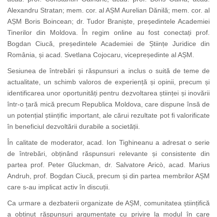
Alexandru Stratan; mem. cor. al AȘM Aurelian Dănilă; mem. cor. al
AȘM Boris Boincean; dr. Tudor Braniște, președintele Academiei
Tinerilor din Moldova. În regim online au fost conectați prof.
Bogdan Ciucă, președintele Academiei de Științe Juridice din
România, și acad. Svetlana Cojocaru, vicepreședinte al AȘM.
Sesiunea de întrebări și răspunsuri a inclus o suită de teme de
actualitate, un schimb valoros de experiență și opinii, precum și
identificarea unor oportunități pentru dezvoltarea științei și inovării
într-o țară mică precum Republica Moldova, care dispune însă de
un potențial științific important, ale cărui rezultate pot fi valorificate
în beneficiul dezvoltării durabile a societății.
În calitate de moderator, acad. Ion Tighineanu a adresat o serie
de întrebări, obținând răspunsuri relevante și consistente din
partea prof. Peter Gluckman, dr. Salvatore Aricò, acad. Marius
Andruh, prof. Bogdan Ciucă, precum și din partea membrilor AȘM
care s-au implicat activ în discuții.
Ca urmare a dezbaterii organizate de AȘM, comunitatea științifică
a obținut răspunsuri argumentate cu privire la modul în care