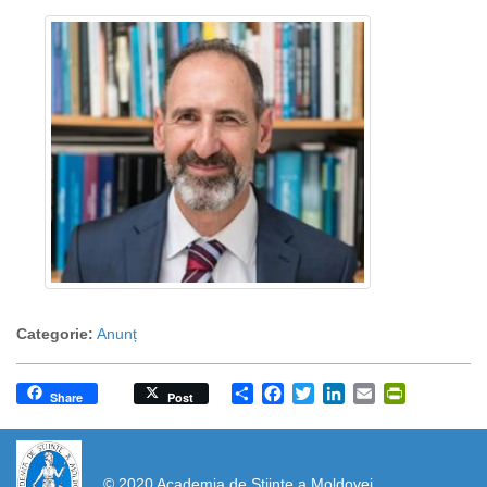
Categorie:
Anunț
Share
Facebook
Twitter
LinkedIn
Email
PrintFrien
Share
Post
https://propletenie.ru/
© 2020 Academia de Științe a Moldovei