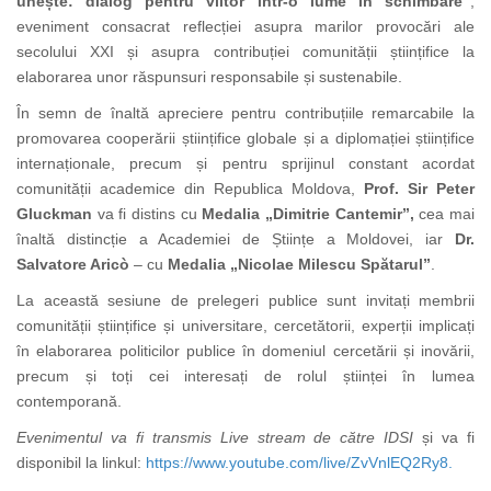
unește: dialog pentru viitor într-o lume în schimbare”
,
eveniment consacrat reflecției asupra marilor provocări ale
secolului XXI și asupra contribuției comunității științifice la
elaborarea unor răspunsuri responsabile și sustenabile.
În semn de înaltă apreciere pentru contribuțiile remarcabile la
promovarea cooperării științifice globale și a diplomației științifice
internaționale, precum și pentru sprijinul constant acordat
comunității academice din Republica Moldova,
Prof. Sir Peter
Gluckman
va fi distins cu
Medalia „Dimitrie Cantemir”,
cea mai
înaltă distincție a Academiei de Științe a Moldovei, iar
Dr.
Salvatore Aricò
– cu
Medalia „Nicolae Milescu Spătarul”
.
La această sesiune de prelegeri publice sunt invitați membrii
comunității științifice și universitare, cercetătorii, experții implicați
în elaborarea politicilor publice în domeniul cercetării și inovării,
precum și toți cei interesați de rolul științei în lumea
contemporană.
Evenimentul va fi transmis Live stream de către IDSI
și va fi
disponibil la linkul:
https://www.youtube.com/live/ZvVnlEQ2Ry8.