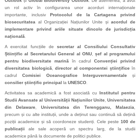
Outlook
și
Global Biodiversity Outlook
. De asemenea, a avut
un rol activ în configurarea unor acorduri internaționale
importante, inclusiv
Protocolul de la Cartagena privind
biosecuritatea
al Organizației Națiunilor Unite și
acordul de
implementare privind ariile situate dincolo de jurisdicția
națională
.
A exercitat funcțiile de
secretar al Consiliului Consultativ
Științific al Secretarului General al ONU
,
șef al programului
pentru biodiversitate marină
în cadrul
Convenției privind
diversitatea biologică
,
director al componentei științifice
în
cadrul
Comisiei Oceanografice Interguvernamentale
și
consilier științific principal
la
UNESCO
.
Activitatea sa academică a fost asociată cu
Institutul pentru
Studii Avansate al Universității Națiunilor Unite
,
Universitatea
din Delaware
,
Universitatea din Terengganu, Malaezia
,
precum și cu alte instituții, unde a deținut sau continuă să dețină
poziții academice și să coordoneze studenți. Cele peste
100 de
publicații
ale sale acoperă un spectru larg, de la studii
academice până la documente de politici publice.