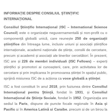
INFORMAȚIE DESPRE CONSILIUL ȘTIINȚIFIC
INTERNAȚIONAL
Consiliul Științific Internațional
(
ISC – International Science
Council
) este o organizație neguvernamentală și non-profit cu o
componență globală unică, care reunește
250 de organizații
științifice
din întreaga lume, inclusiv uniuni și asociații științifice
internaționale, academii naționale de științe, consilii de cercetare,
precum și academii și asociații ale tinerilor cercetători. În prezent,
ISC are și
226 de membri individuali (ISC Fellows)
– experți
științifici și promotori ai cunoașterii, care, prin activitatea lor de
cercetare și prin implicarea în promovarea științei în spațiul public,
sprijină misiunea ISC de a acționa ca
voce globală a științei
.
ISC a fost constituit în anul
2018
, prin fuziunea dintre
Consiliul
Internațional pentru Știință
, fondat în
1931
, și
Consiliul
Internațional de Științe Sociale
, fondat în
1952
. Organizația are
sediul la
Paris
, dispune de puncte focale regionale în
Asia și
Pacific
și în
America Latină și Caraibe
, precum și de un birou la