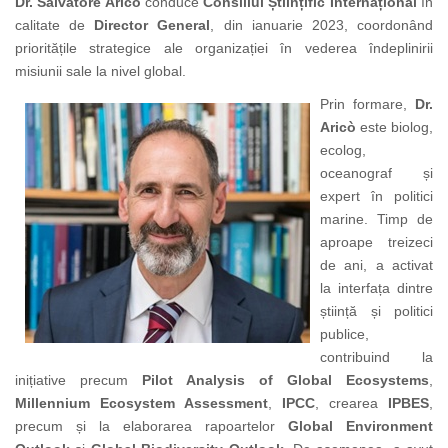
Dr. Salvatore Aricò
conduce
Consiliul Științific Internațional
în
calitate de
Director General
, din ianuarie 2023, coordonând
prioritățile strategice ale organizației în vederea îndeplinirii
misiunii sale la nivel global.
Prin formare,
Dr.
Aricò
este biolog,
ecolog,
oceanograf și
expert în politici
marine. Timp de
aproape treizeci
de ani, a activat
la interfața dintre
știință și politici
publice,
contribuind la
inițiative precum
Pilot Analysis of Global Ecosystems
,
Millennium Ecosystem Assessment
,
IPCC
, crearea
IPBES
,
precum și la elaborarea rapoartelor
Global Environment