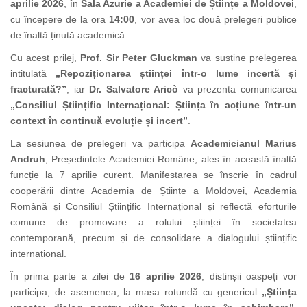
aprilie 2026
, în
Sala Azurie a Academiei de Științe a Moldovei
,
cu începere de la ora
14:00
, vor avea loc două prelegeri publice
de înaltă ținută academică.
Cu acest prilej,
Prof. Sir Peter Gluckman
va susține prelegerea
intitulată
„Repoziționarea științei într-o lume incertă și
fracturată?”
, iar
Dr. Salvatore Aricò
va prezenta comunicarea
„Consiliul Științific Internațional: Știința în acțiune într-un
context în continuă evoluție și incert”
.
La sesiunea de prelegeri va participa
Academicianul Marius
Andruh
, Președintele Academiei Române,
ales în această înaltă
funcție la 7 aprilie curent. Manifestarea se înscrie în cadrul
cooperării dintre Academia de Științe a Moldovei, Academia
Română și Consiliul Științific Internațional și reflectă eforturile
comune de promovare a rolului științei în societatea
contemporană, precum și de consolidare a dialogului științific
internațional.
În prima parte a zilei de
16 aprilie 2026
, distinșii oaspeți vor
participa, de asemenea, la masa rotundă cu genericul
„Știința