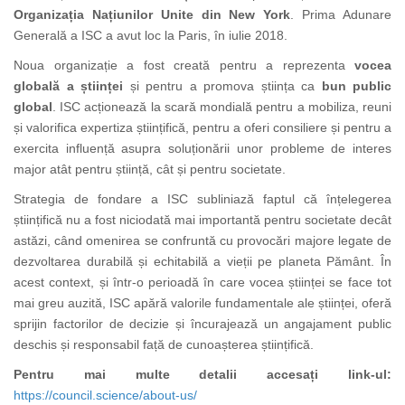
Organizația Națiunilor Unite din New York
. Prima Adunare
Generală a ISC a avut loc la Paris, în iulie 2018.
Noua organizație a fost creată pentru a reprezenta
vocea
globală a științei
și pentru a promova știința ca
bun public
global
. ISC acționează la scară mondială pentru a mobiliza, reuni
și valorifica expertiza științifică, pentru a oferi consiliere și pentru a
exercita influență asupra soluționării unor probleme de interes
major atât pentru știință, cât și pentru societate.
Strategia de fondare a ISC subliniază faptul că înțelegerea
științifică nu a fost niciodată mai importantă pentru societate decât
astăzi, când omenirea se confruntă cu provocări majore legate de
dezvoltarea durabilă și echitabilă a vieții pe planeta Pământ. În
acest context, și într-o perioadă în care vocea științei se face tot
mai greu auzită, ISC apără valorile fundamentale ale științei, oferă
sprijin factorilor de decizie și încurajează un angajament public
deschis și responsabil față de cunoașterea științifică.
Pentru mai multe detalii accesați link-ul:
https://council.science/about-us/