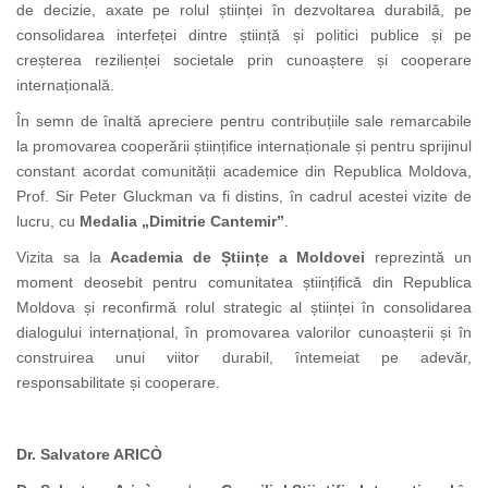
de decizie, axate pe rolul științei în dezvoltarea durabilă, pe
consolidarea interfeței dintre știință și politici publice și pe
creșterea rezilienței societale prin cunoaștere și cooperare
internațională.
În semn de înaltă apreciere pentru contribuțiile sale remarcabile
la promovarea cooperării științifice internaționale și pentru sprijinul
constant acordat comunității academice din Republica Moldova,
Prof. Sir Peter Gluckman va fi distins, în cadrul acestei vizite de
lucru, cu
Medalia „Dimitrie Cantemir”
.
Vizita sa la
Academia de Științe a Moldovei
reprezintă un
moment deosebit pentru comunitatea științifică din Republica
Moldova și reconfirmă rolul strategic al științei în consolidarea
dialogului internațional, în promovarea valorilor cunoașterii și în
construirea unui viitor durabil, întemeiat pe adevăr,
responsabilitate și cooperare.
Dr. Salvatore ARICÒ