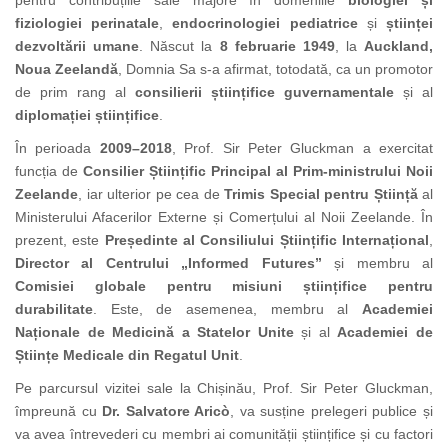
pentru contribuțiile sale majore în domeniile
biologiei și
fiziologiei perinatale
,
endocrinologiei pediatrice
și
științei
dezvoltării umane
. Născut la
8 februarie 1949
, la
Auckland,
Noua Zeelandă
, Domnia Sa s-a afirmat, totodată, ca un promotor
de prim rang al
consilierii științifice guvernamentale
și al
diplomației științifice
.
În perioada
2009–2018
, Prof. Sir Peter Gluckman a exercitat
funcția de
Consilier Științific Principal al Prim-ministrului Noii
Zeelande
, iar ulterior pe cea de
Trimis Special pentru Știință
al
Ministerului Afacerilor Externe și Comerțului al Noii Zeelande. În
prezent, este
Președinte al Consiliului Științific Internațional
,
Director al Centrului „Informed Futures”
și membru al
Comisiei globale pentru misiuni științifice pentru
durabilitate
. Este, de asemenea, membru al
Academiei
Naționale de Medicină a Statelor Unite
și al
Academiei de
Științe Medicale din Regatul Unit
.
Pe parcursul vizitei sale la Chișinău, Prof. Sir Peter Gluckman,
împreună cu
Dr. Salvatore Aricò
, va susține prelegeri publice și
va avea întrevederi cu membri ai comunității științifice și cu factori