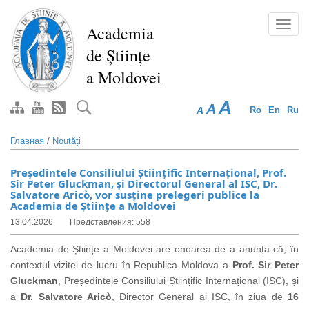
Перейти
к
Toggl
Academia
основному
navig
de Științe
содержанию
a Moldovei
A
A
A
Ro
En
Ru
Главная
/
Noutăți
Președintele Consiliului Științific Internațional, Prof.
Sir Peter Gluckman, și Directorul General al ISC, Dr.
Salvatore Aricò, vor susține prelegeri publice la
Academia de Științe a Moldovei
13.04.2026
Представления: 558
Academia de Științe a Moldovei are onoarea de a anunța că, în
contextul vizitei de lucru în Republica Moldova a
Prof. Sir Peter
Gluckman
, Președintele Consiliului Științific Internațional (ISC), și
a
Dr. Salvatore Aricò
, Director General al ISC, în ziua de
16