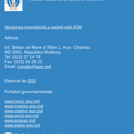
Versiunea precedentă a paginii web AȘM
Adresa:
bd. Ștefan cel Mare și Sfânt 1, mun. Chișinău
MD 2001, Republica Moldova
Tel: (022) 27 14 78
Fax: (022) 54 28 23
Email:
consiliu@asm.md
Elaborat de
IDSI
Portaluri guvernamentale
www.mecc.gov.md
www.msmps.gov.md
www.madrm.gov.md
www.ancd.gov.md
www.anacec.md
www.agepi.gov.md