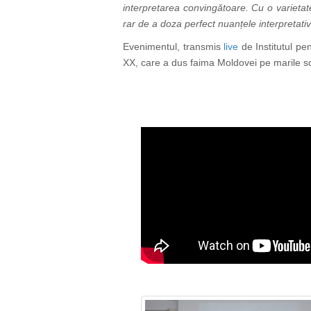
interpretarea convingătoare. Cu o varietat
rar de a doza perfect nuanțele interpretativ
Evenimentul, transmis
live
de Institutul pe
XX, care a dus faima Moldovei pe marile sce