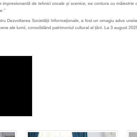
e impresionantă de tehnici vocale și scenice, ea contura cu măiestrie 
e.”
ntru Dezvoltarea Societății Informaționale, a fost un omagiu adus uneia
ne ale lumii, consolidând patrimoniul cultural al țării.
La 3 august 2025 