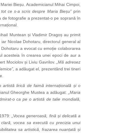
i Mariei Bieșu. Academicianul Mihai Cimpoi,
e tot ce s-a scris despre Maria Bieșu”
prin
ția de fotografie a prezentat-o pe soprană în
rnațional.
 Mihail Muntean și Vladimir Dragoș au primit
iar Nicolae Dohotaru, directorul general al
ae Dohotaru a evocat cu emoție colaborarea
ul acesteia în crearea unei epoci de aur a
ert Mociolov și Liviu Gavrilov.
„Mă adresez
demice”,
a adăugat el, prezentând trei tineri
e.
o artistă lirică de faimă internațională și o
ianul Gheorghe Mustea a adăugat:
„Maria
admirat-o ca pe o artistă de talie mondială,
n 1979:
„Vocea generoasă, fină și delicată a
i clară, vocea sa execută cu precizia unui
bilitatea sa artistică, frazarea nuanțată și