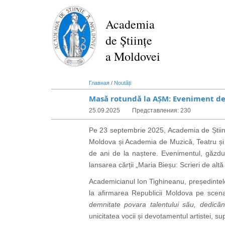
Перейти
к
Academia
основному
de Științe
содержанию
a Moldovei
Главная
/
Noutăți
Masă rotundă la AȘM: Eveniment de 
25.09.2025
Представления: 230
Pe 23 septembrie 2025, Academia de Științ
Moldova și Academia de Muzică, Teatru și 
de ani de la naștere. Evenimentul, găzdui
lansarea cărții „Maria Bieșu: Scrieri de alt
Academicianul Ion Tighineanu, președintele
la afirmarea Republicii Moldova pe scena
demnitate povara talentului său, dedicân
unicitatea vocii și devotamentul artistei, 