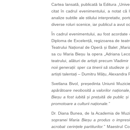
Cartea lansată, publicată la Editura „Univ
citat în cadrul evenimentului, a notat c
analize subtile ale stilului interpretativ, 
diverse roluri scenice, iar publicul a avut 
În cadrul evenimentului, au fost acordate d
Diploma de Excelență, regizoarea de teatru
Teatrului Național de Operă și Balet „Mar
sa cu Maria Bieșu la opera „Adriana Lecou
teatrului, alături de artiști precum Vladi
noii generații: sper ca tinerii să studieze
artiști talentați – Dumitru Mâțu, Alexandra 
Svetlana Bivol, președinta Uniunii Muzici
apărătoare neobosită a valorilor naționale,
Bieșu a fost iubită și prețuită de public ș
promotoare a culturii naționale.”
Dr. Diana Bunea, de la Academia de Muzică,
sopranei Maria Bieșu a produs o impresie 
acrobat cerințele partiturilor.”
Maestrul Co