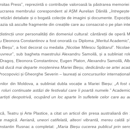
ersitas Press”, reprezintă o contribuție valoroasă la păstrarea memorie
ă lucrarea membrului corespondent al AȘM Aurelian Dănilă
„întregeșt
portretizări detaliate și o bogată colecție de imagini și documente. Expozi
ocazia să asculte fragmente din creațiile care au consacrat-o pe plan inte
istincții unor personalități din domeniul cultural: cântăreții de operă
 Eleonora Constantinov a fost onorată cu Diploma „Meritul Academic”, 
ia Bieșu”, a fost decorat cu medalia „Nicolae Milescu Spătarul”. Nicol
vreur”, sub bagheta maestrului Alexandru Samoilă, și a subliniat rol
mir Dragoș, Eleonora Constantinov, Eugen Platon, Alexandru Samoilă, Alb
 și să ducă mai departe moștenirea Mariei Bieșu, dedicându-se artei aca
Procopovici și Gheorghe Severin – laureați ai concursurilor internațional
enilor din Moldova, a subliniat dubla vocație a Mariei Bieșu:
„A fost 
 roluri continuate astăzi de festivalul care îi poartă numele.”
Academic
i artiști deopotrivă, ocupând un loc aparte în sufletele celor care au 
 Teatru și Arte Plastice, a citat un articol din presa australiană di
magică. Aeriană, uneori catifelată, alteori vibrantă, mereu caldă ș
nstantin Rusnac a completat:
„Maria Bieșu cucerea publicul prin sensi