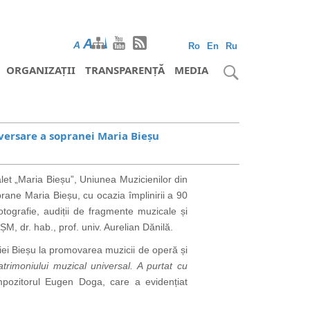
A
A
A
Ro
En
Ru
ORGANIZAȚII
TRANSPARENȚĂ
MEDIA
versare a sopranei Maria Bieșu
et „Maria Bieșu”, Uniunea Muzicienilor din
ane Maria Bieșu, cu ocazia împlinirii a 90
tografie, audiții de fragmente muzicale și
ȘM, dr. hab., prof. univ. Aurelian Dănilă.
iei Bieșu la promovarea muzicii de operă și
rimoniului muzical universal. A purtat cu
mpozitorul Eugen Doga, care a evidențiat