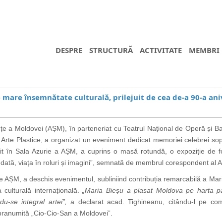
DESPRE
STRUCTURĂ
ACTIVITATE
MEMBRI
mare însemnătate culturală, prilejuit de cea de-a 90-a ani
e a Moldovei (AȘM), în parteneriat cu Teatrul Național de Operă și Bal
Arte Plastice, a organizat un eveniment dedicat memoriei celebrei sopr
t în Sala Azurie a AȘM, a cuprins o masă rotundă, o expoziție de fo
ă dată, viața în roluri și imagini”, semnată de membrul corespondent al A
 AȘM, a deschis evenimentul, subliniind contribuția remarcabilă a Mar
 culturală internațională.
„Maria Bieșu a plasat Moldova pe harta pat
du-se integral artei”,
a declarat acad. Tighineanu, citându-l pe co
supranumită „Cio-Cio-San a Moldovei”.