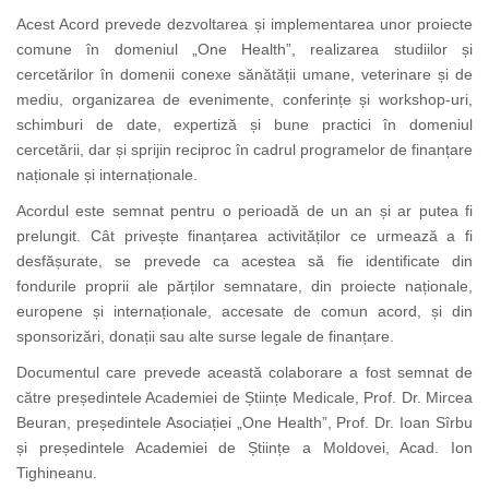
Acest Acord prevede dezvoltarea și implementarea unor proiecte
comune în domeniul „One Health”, realizarea studiilor și
cercetărilor în domenii conexe sănătății umane, veterinare și de
mediu, organizarea de evenimente, conferințe și workshop-uri,
schimburi de date, expertiză și bune practici în domeniul
cercetării, dar și sprijin reciproc în cadrul programelor de finanțare
naționale și internaționale.
Acordul este semnat pentru o perioadă de un an și ar putea fi
prelungit. Cât privește finanțarea activităților ce urmează a fi
desfășurate, se prevede ca acestea să fie identificate din
fondurile proprii ale părților semnatare, din proiecte naționale,
europene și internaționale, accesate de comun acord, și din
sponsorizări, donații sau alte surse legale de finanțare.
Documentul care prevede această colaborare a fost semnat de
către președintele Academiei de Științe Medicale, Prof. Dr. Mircea
Beuran, președintele Asociației „One Health”, Prof. Dr. Ioan Sîrbu
și președintele Academiei de Științe a Moldovei, Acad. Ion
Tighineanu.