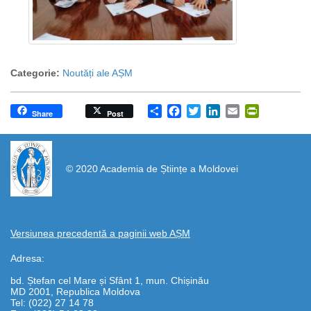
Categorie:
Noutăți ale AȘM
Share
Facebook
Twitter
LinkedIn
Email
PrintFrien
Share
Post
https://propletenie.ru/
© 2020 Academia de Științe a Moldovei
Versiunea precedentă a paginii web AȘM
Adresa:
bd. Ștefan cel Mare și Sfânt 1, mun. Chișinău
MD 2001, Republica Moldova
Tel: (022) 27 14 78