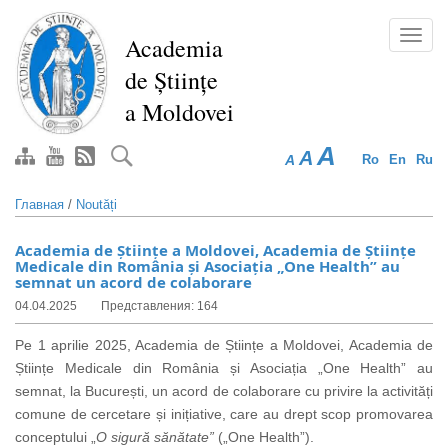
Перейти
к
Toggl
Academia
основному
navig
de Științe
содержанию
a Moldovei
A
A
A
Ro
En
Ru
Главная
/
Noutăți
Academia de Științe a Moldovei, Academia de Științe
Medicale din România și Asociația „One Health” au
semnat un acord de colaborare
04.04.2025
Представления: 164
Pe 1 aprilie 2025, Academia de
Științe a Moldovei, Academia de
Științe Medicale din România și Asociația „One Health” au
semnat, la București, un acord de colaborare cu privire la activități
comune de cercetare și inițiative, care au drept scop promovarea
conceptului „
O sigură sănătate”
(„One Health”).