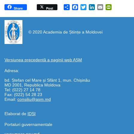
Share
Facebook
Twitter
LinkedIn
Email
PrintFrien
Share
Post
https://propletenie.ru/
© 2020 Academia de Științe a Moldovei
Versiunea precedentă a paginii web AȘM
Adresa:
bd. Ștefan cel Mare și Sfânt 1, mun. Chișinău
MD 2001, Republica Moldova
Tel: (022) 27 14 78
Fax: (022) 54 28 23
Email:
consiliu@asm.md
Elaborat de
IDSI
Portaluri guvernamentale