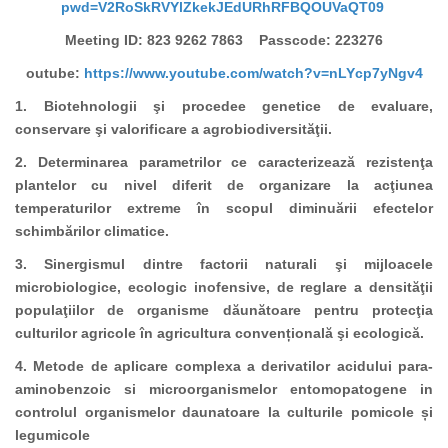
pwd=V2RoSkRVYlZkekJEdURhRFBQOUVaQT09
Meeting ID: 823 9262 7863
Passcode: 223276
outube:
https://www.youtube.com/watch?v=nLYcp7yNgv4
1. Biotehnologii şi procedee genetice de evaluare,
conservare şi valorificare a agrobiodiversităţii.
2. Determinarea parametrilor ce caracterizează rezistenţa
plantelor cu nivel diferit de organizare la acţiunea
temperaturilor extreme în scopul diminuării efectelor
schimbărilor climatice.
3. Sinergismul dintre factorii naturali şi mijloacele
microbiologice, ecologic inofensive, de reglare a densităţii
populaţiilor de organisme dăunătoare pentru protecţia
culturilor agricole în agricultura convențională şi ecologică.
4. Metode de aplicare complexa a derivatilor acidului para-
aminobenzoic si microorganismelor entomopatogene in
controlul organismelor daunatoare la culturile pomicole și
legumicole