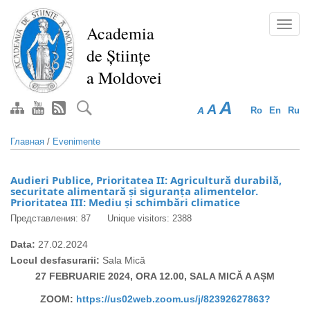
Перейти
к
Toggl
Academia
основному
navig
de Științe
содержанию
a Moldovei
A
A
A
Ro
En
Ru
Главная
/
Evenimente
Audieri Publice, Prioritatea II: Agricultură durabilă,
securitate alimentară și siguranța alimentelor.
Prioritatea III: Mediu și schimbări climatice
Представления: 87
Unique visitors: 2388
Data:
27.02.2024
Locul desfasurarii:
Sala Mică
27 FEBRUARIE 2024, ORA 12.00, SALA MICĂ A AȘM
ZOOM:
https://us02web.zoom.us/j/82392627863?