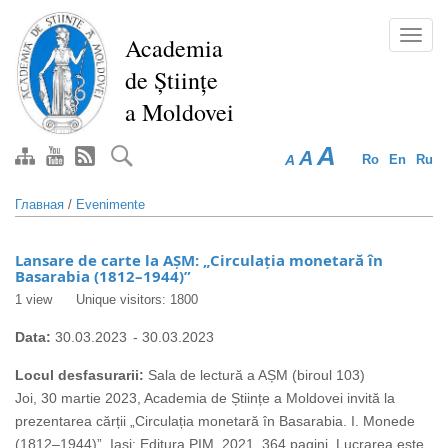
Перейти
к
Toggl
Academia
основному
navig
de Științe
содержанию
a Moldovei
A
A
A
Ro
En
Ru
Главная
/
Evenimente
Lansare de carte la AȘM: „Circulația monetară în
Basarabia (1812–1944)”
1 view
Unique visitors: 1800
Data:
30.03.2023
-
30.03.2023
Locul desfasurarii:
Sala de lectură a AȘM (biroul 103)
Joi, 30 martie 2023, Academia de Științe a Moldovei invită la
prezentarea cărții „Circulația monetară în Basarabia. I. Monede
(1812–1944)”, Iași: Editura PIM, 2021, 364 pagini. Lucrarea este