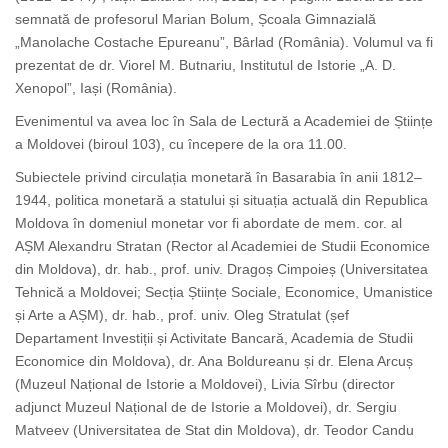
semnată de profesorul Marian Bolum, Școala Gimnazială
„Manolache Costache Epureanu”, Bârlad (România). Volumul va fi
prezentat de dr. Viorel M. Butnariu, Institutul de Istorie „A. D.
Xenopol”, Iași (România).
Evenimentul va avea loc în Sala de Lectură a Academiei de Științe
a Moldovei (biroul 103), cu începere de la ora 11.00.
Subiectele privind circulația monetară în Basarabia în anii 1812–
1944, politica monetară a statului și situația actuală din Republica
Moldova în domeniul monetar vor fi abordate de mem. cor. al
AȘM Alexandru Stratan (Rector al Academiei de Studii Economice
din Moldova), dr. hab., prof. univ. Dragoș Cimpoieș (Universitatea
Tehnică a Moldovei; Secția Științe Sociale, Economice, Umanistice
și Arte a AȘM), dr. hab., prof. univ. Oleg Stratulat (șef
Departament Investiții și Activitate Bancară, Academia de Studii
Economice din Moldova), dr. Ana Boldureanu și dr. Elena Arcuș
(Muzeul Național de Istorie a Moldovei), Livia Sîrbu (director
adjunct Muzeul Național de de Istorie a Moldovei), dr. Sergiu
Matveev (Universitatea de Stat din Moldova), dr. Teodor Candu