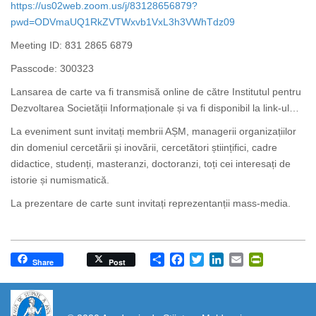
https://us02web.zoom.us/j/83128656879?
pwd=ODVmaUQ1RkZVTWxvb1VxL3h3VWhTdz09
Meeting ID: 831 2865 6879
Passcode: 300323
Lansarea de carte va fi transmisă online de către Institutul pentru
Dezvoltarea Societății Informaționale și va fi disponibil la link-ul…
La eveniment sunt invitați membrii AȘM, managerii organizațiilor
din domeniul cercetării și inovării, cercetători științifici, cadre
didactice, studenți, masteranzi, doctoranzi, toți cei interesați de
istorie și numismatică.
La prezentare de carte sunt invitați reprezentanții mass-media.
Share
Facebook
Twitter
LinkedIn
Email
PrintFrien
Share
Post
https://propletenie.ru/