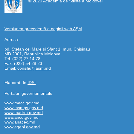
© 2020 Academia de Științe a Moldovei
Versiunea precedentă a paginii web AȘM
Adresa:
bd. Ștefan cel Mare și Sfânt 1, mun. Chișinău
MD 2001, Republica Moldova
Tel: (022) 27 14 78
Fax: (022) 54 28 23
Email:
consiliu@asm.md
Elaborat de
IDSI
Portaluri guvernamentale
www.mecc.gov.md
www.msmps.gov.md
www.madrm.gov.md
www.ancd.gov.md
www.anacec.md
www.agepi.gov.md