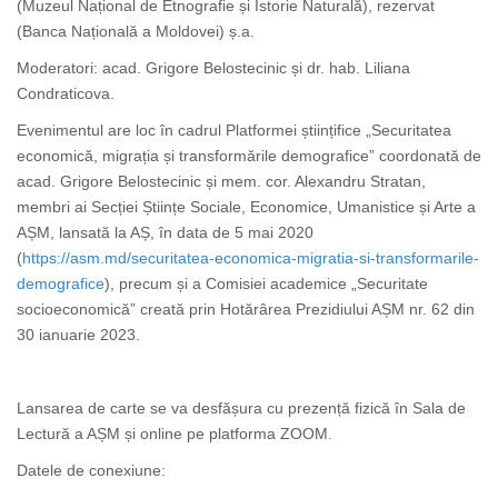
(Muzeul Național de Etnografie și Istorie Naturală), rezervat
(Banca Națională a Moldovei) ș.a.
Moderatori: acad. Grigore Belostecinic și dr. hab. Liliana
Condraticova.
Evenimentul are loc în cadrul Platformei științifice „Securitatea
economică, migrația și transformările demografice” coordonată de
acad. Grigore Belostecinic și mem. cor. Alexandru Stratan,
membri ai Secției Științe Sociale, Economice, Umanistice și Arte a
AȘM, lansată la AȘ, în data de 5 mai 2020
(
https://asm.md/securitatea-economica-migratia-si-transformarile-
demografice
), precum și a Comisiei academice „Securitate
socioeconomică” creată prin Hotărârea Prezidiului AȘM nr. 62 din
30 ianuarie 2023.
Lansarea de carte se va desfășura cu prezență fizică în Sala de
Lectură a AȘM și online pe platforma ZOOM.
Datele de conexiune: