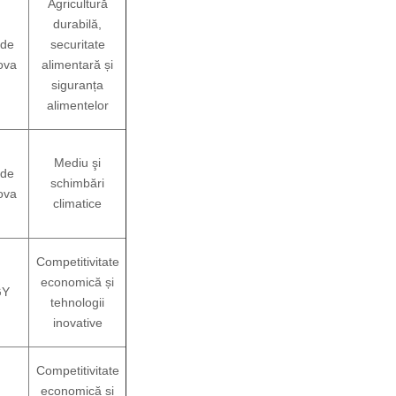
Agricultură
durabilă,
 de
securitate
ova
alimentară și
siguranța
alimentelor
Mediu şi
 de
schimbări
ova
climatice
Competitivitate
economică și
GY
tehnologii
inovative
Competitivitate
economică și