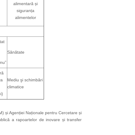
alimentară și
siguranța
alimentelor
tat
Sănătate
anu”
ră
va
Mediu şi schimbări
climatice
i)
) și Agenției Naționale pentru Cercetare și
lică a rapoartelor de inovare și transfer