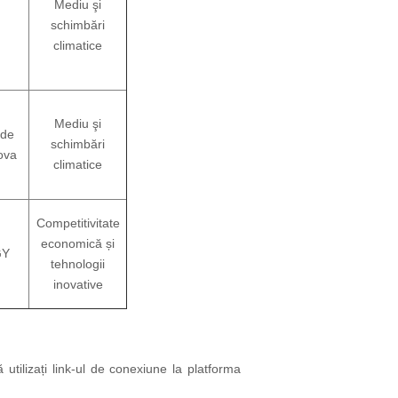
Mediu şi
schimbări
climatice
Mediu şi
 de
schimbări
ova
climatice
Competitivitate
economică și
GY
tehnologii
inovative
tilizați link-ul de conexiune la platforma