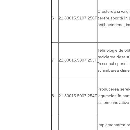
Creșterea și valo
6
21.80015.5107.250T
cerere sporită în
antibacteriene, 
Tehnologie de obți
reciclarea deșeuri
7
21.80015.5807.253T
în scopul sporirii 
schimbarea clime
Producerea serelor
8
21.80015.5007.254T
legumelor, în pant
sisteme inovative
Implementarea pe 