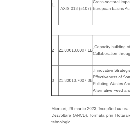
Cross-sectoral impa
1.
AXIS-013 (5107)
European basins A
„
Capacity building 
2
21.80013.8007.1B
Collaboration throug
„
Innovative Strategi
Effectiveness of S
3
21.80013.7007.3B
Polluting Wastes An
Alternative Feed and
Miercuri, 29 martie 2023, începând cu ora 
Dezvoltare (ANCD), formată prin Hotărâre
tehnologic.