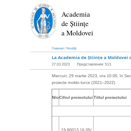
Перейти
к
Academia
основному
de Științe
содержанию
a Moldovei
Главная
/
Noutăți
La Academia de Științe a Moldovei d
27.03.2023
Представления: 513
Miercuri, 29 martie 2023, ora 10.00, în Secția
proiecte moldo-turce (2021–2022).
N/o
Cifrul proiectului
Titlul proiectului
19.80013.16.05/