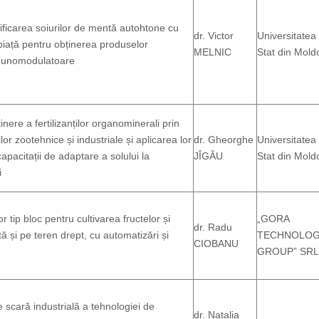
rificarea soiurilor de mentă autohtone cu
dr. Victor
Universitatea
 piață pentru obținerea produselor
MELNIC
Stat din Mold
imunomodulatoare
nere a fertilizanților organominerali prin
lor zootehnice și industriale și aplicarea lor
dr. Gheorghe
Universitatea
capacitații de adaptare a solului la
JÎGĂU
Stat din Mold
i
 tip bloc pentru cultivarea fructelor și
„GORA
dr. Radu
ă și pe teren drept, cu automatizări și
TECHNOLO
CIOBANU
GROUP” SRL
scară industrială a tehnologiei de
dr. Natalia