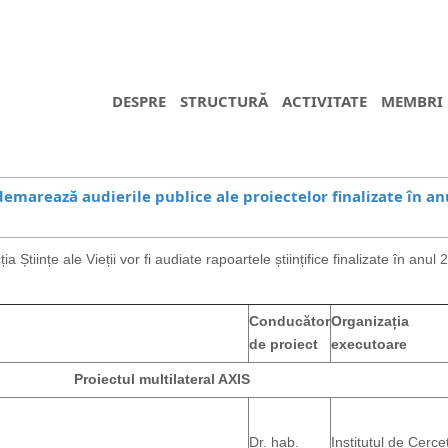
DESPRE
STRUCTURĂ
ACTIVITATE
MEMBRI
emarează audierile publice ale proiectelor finalizate în an
 Științe ale Vieții vor fi audiate rapoartele științifice finalizate în anul
Conducător
Organizația
de proiect
executoare
Proiectul multilateral AXIS
Dr. hab.
Institutul de Cerce