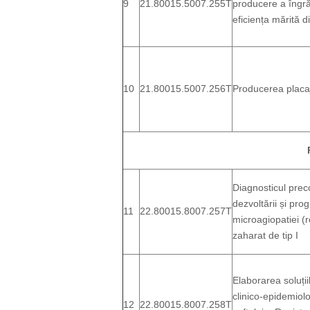
9
21.80015.5007.255T
producere a îngră
eficiența mărită d
10
21.80015.5007.256T
Producerea placa
Diagnosticul preco
dezvoltării și prog
11
22.80015.8007.257T
microagiopatiei (r
zaharat de tip I
Elaborarea soluți
clinico-epidemiolo
12
22.80015.8007.258T