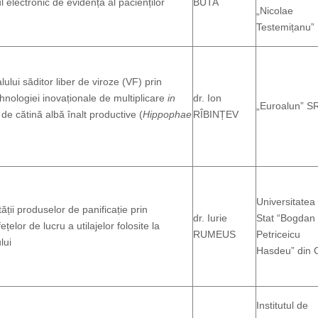
ul electronic de evidență al pacienților
BUTA
„Nicolae
Testemițanu”
ului săditor liber de viroze (VF) prin
nologiei inovaționale de multiplicare
in
dr. Ion
„Euroalun” S
 de cătină albă înalt productive (
Hippophae
RÎBINȚEV
Universitatea
ății produselor de panificație prin
dr. Iurie
Stat “Bogdan
țelor de lucru a utilajelor folosite la
RUMEUS
Petriceicu
lui
Hasdeu” din 
Institutul de