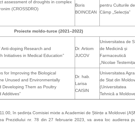
ct assessment of droughts in complex
Boris
pentru Culturile de
cronim (CROSSDRO)
BOINCEAN
Câmp „Selecția”
Proiecte moldo-turce (2021–2022)
Universitatea de S
of Anti-doping Research and
Dr. Artiom
de Medicină și
h Initiatives in Medical Education
”
JUCOV
Farmaceutică
„Nicolae Testemiț
es for Improving the Biological
Universitatea Agra
Dr. hab.
ome Unused and Environmentally
de Stat din Moldo
Larisa
d Developing Them as Poultry
(Universitatea
CAISIN
 Additives
”
Tehnică a Moldove
11.00, în ședința Comisiei mixte a Academiei de Științe a Moldovei (AȘM
a Prezidiului nr. 78 din 27 februarie 2023, va avea loc audierea pub