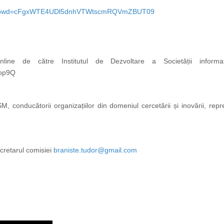
810?pwd=cFgxWTE4UDl5dnhVTWtscmRQVmZBUT09
nline de către Institutul de Dezvoltare a Societății informaț
cop9Q
M, conducătorii organizațiilor din domeniul cercetării și inovării, repr
cretarul comisiei
braniste.tudor@gmail.com