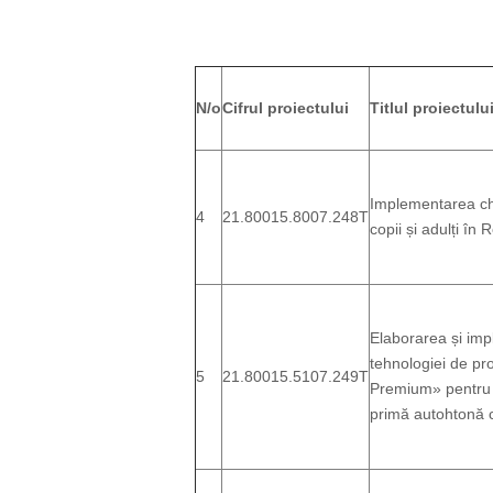
N/o
Cifrul proiectului
Titlul proiectulu
Implementarea chi
4
21.80015.8007.248T
copii și adulți în
Elaborarea și imp
tehnologiei de pr
5
21.80015.5107.249T
Premium» pentru a
primă autohtonă c