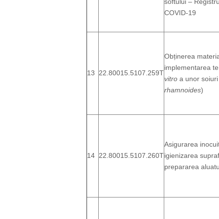
softului – Registr
COVID-19
Obținerea material
implementarea teh
13
22.80015.5107.259T
vitro
a unor soiuri
rhamnoides
)
Asigurarea inocuit
14
22.80015.5107.260T
igienizarea suprafe
prepararea aluatu