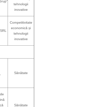
-Grup"
tehnologii
inovative
Competitivitate
economică și
 SRL
tehnologii
inovative
Sănătate
”
 de
ină
ică
Sănătate