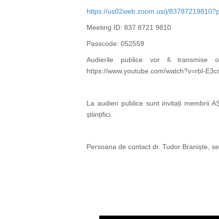
https://us02web.zoom.us/j/83787219
Meeting ID: 837 8721 9810
Passcode: 052559
Audierile publice vor fi
transmise o
https://www.youtube.com/watch?v=rbl-E3
La audieri publice sunt invitați membrii AȘ
științifici.
Persoana de contact dr. Tudor Braniște, se