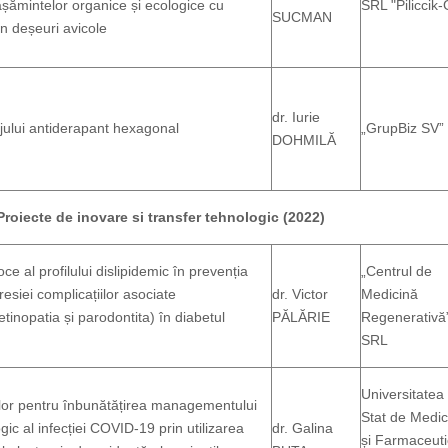
șămintelor organice și ecologice cu
SRL "Piliccik
SUCMAN
in deșeuri avicole
dr. Iurie
jului antiderapant hexagonal
„GrupBiz SV”
DOHMILĂ
Proiecte de inovare si transfer tehnologic (2022)
ce al profilului dislipidemic în prevenția
„Centrul de
resiei complicațiilor asociate
dr. Victor
Medicină
etinopatia și parodontita) în diabetul
PĂLĂRIE
Regenerativă
SRL
Universitatea
ilor pentru înbunătățirea managementului
Stat de Medic
gic al infecției COVID-19 prin utilizarea
dr. Galina
și Farmaceut