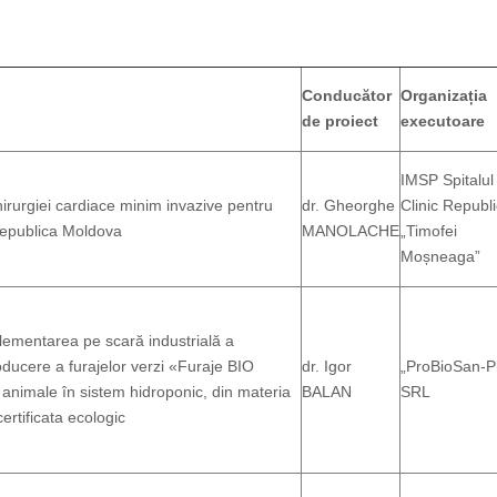
Conducător
Organizația
i
de proiect
executoare
IMSP Spitalul
rurgiei cardiace minim invazive pentru
dr. Gheorghe
Clinic Republ
 Republica Moldova
MANOLACHE
„Timofei
Moșneaga”
lementarea pe scară industrială a
oducere a furajelor verzi «Furaje BIO
dr. Igor
„ProBioSan-P
nimale în sistem hidroponic, din materia
BALAN
SRL
ertificata ecologic