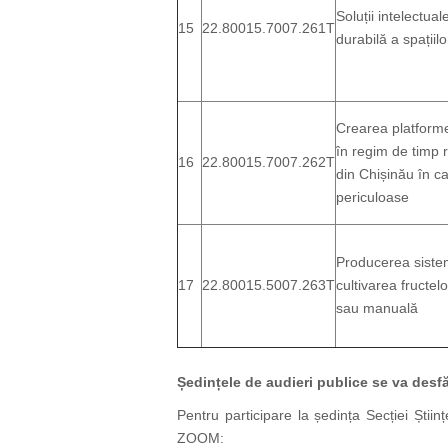
Soluții inteleсtua
15
22.80015.7007.261T
durabilă a spațiil
Crearea platform
în regim de timp r
16
22.80015.7007.262T
din Chișinău în c
periculoase
Producerea sistem
17
22.80015.5007.263T
cultivarea fructe
sau manuală
Ședințele de audieri publice se va desfă
Pentru participare la ședința Secției Ști
ZOOM: