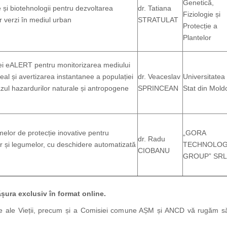
Genetică,
le și biotehnologii pentru dezvoltarea
dr. Tatiana
Fiziologie și
or verzi în mediul urban
STRATULAT
Protecție a
Plantelor
ei eALERT pentru monitorizarea mediului
eal și avertizarea instantanee a populației
dr. Veaceslav
Universitatea
azul hazardurilor naturale și antropogene
SPRINCEAN
Stat din Mold
elor de protecție inovative pentru
„GORA
dr. Radu
lor și legumelor, cu deschidere automatizată
TECHNOLO
CIOBANU
GROUP” SRL
șura exclusiv în format online.
ințe ale Vieții, precum și a Comisiei comune AȘM și ANCD vă rugăm să u