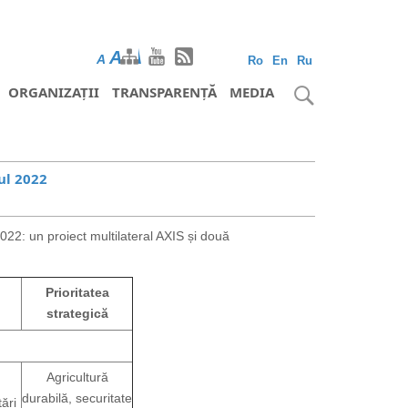
A
A
A
Ro
En
Ru
ORGANIZAȚII
TRANSPARENȚĂ
MEDIA
ul 2022
 2022: un proiect multilateral AXIS și două
Prioritatea
strategică
Agricultură
durabilă, securitate
tări