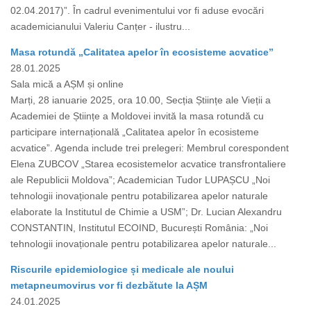
02.04.2017)”. În cadrul evenimentului vor fi aduse evocări
academicianului Valeriu Canțer - ilustru...
Masa rotundă „Calitatea apelor în ecosisteme acvatice”
28.01.2025
Sala mică a AȘM și online
Marți, 28 ianuarie 2025, ora 10.00, Secția Științe ale Vieții a
Academiei de Științe a Moldovei invită la masa rotundă cu
participare internațională „Calitatea apelor în ecosisteme
acvatice”. Agenda include trei prelegeri: Membrul corespondent
Elena ZUBCOV „Starea ecosistemelor acvatice transfrontaliere
ale Republicii Moldova”; Academician Tudor LUPAȘCU „Noi
tehnologii inovaționale pentru potabilizarea apelor naturale
elaborate la Institutul de Chimie a USM”; Dr. Lucian Alexandru
CONSTANTIN, Institutul ECOIND, București România: „Noi
tehnologii inovaționale pentru potabilizarea apelor naturale...
Riscurile epidemiologice și medicale ale noului
metapneumovirus vor fi dezbătute la AȘM
24.01.2025