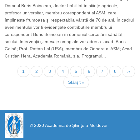
Domnul Boris Boincean, doctor habilitat în științe agricole,
profesor universitar, membru corespondent al AȘM, care
împlinește frumoasa şi respectabila vârstă de 70 de ani. În cadrul
evenimentului vor fi evidențiate contribuțiile membrului
corespondent Boris Boincean în domeniul cercetării sănătății
solului. Intervenții și mesaje omagiale vor adresa: acad. Boris
Gaină; Prof. Rattan Lal (USA), membru de Onoare al AȘM; Acad.
Cristian Hera, Academia Română, ș.a. Programul...
Нумерация
Текущая
1
Страница
2
Страница
3
Страница
4
Страница
5
Страница
6
Страница
7
Страница
8
След
››
страниц
страница
стран
Последняя
Sfârșit »
страница
https://propletenie.ru/
© 2020 Academia de Științe a Moldovei