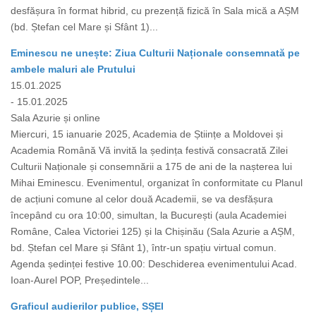
desfășura în format hibrid, cu prezență fizică în Sala mică a AȘM
(bd. Ștefan cel Mare și Sfânt 1)...
Eminescu ne unește: Ziua Culturii Naționale consemnată pe
ambele maluri ale Prutului
15.01.2025
- 15.01.2025
Sala Azurie și online
Miercuri, 15 ianuarie 2025, Academia de Științe a Moldovei și
Academia Română Vă invită la ședința festivă consacrată Zilei
Culturii Naționale și consemnării a 175 de ani de la nașterea lui
Mihai Eminescu. Evenimentul, organizat în conformitate cu Planul
de acțiuni comune al celor două Academii, se va desfășura
începând cu ora 10:00, simultan, la București (aula Academiei
Române, Calea Victoriei 125) și la Chișinău (Sala Azurie a AȘM,
bd. Ștefan cel Mare și Sfânt 1), într-un spațiu virtual comun.
Agenda ședinței festive 10.00: Deschiderea evenimentului Acad.
Ioan-Aurel POP, Președintele...
Graficul audierilor publice, SȘEI