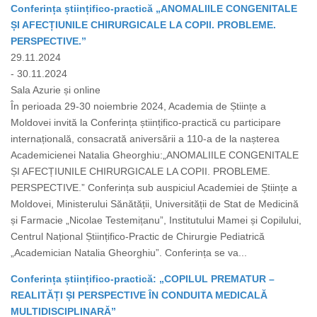
Conferința științifico-practică „ANOMALIILE CONGENITALE
ȘI AFECȚIUNILE CHIRURGICALE LA COPII. PROBLEME.
PERSPECTIVE.”
29.11.2024
- 30.11.2024
Sala Azurie și online
În perioada 29-30 noiembrie 2024, Academia de Științe a
Moldovei invită la Conferința științifico-practică cu participare
internațională, consacrată aniversării a 110-a de la nașterea
Academicienei Natalia Gheorghiu:„ANOMALIILE CONGENITALE
ȘI AFECȚIUNILE CHIRURGICALE LA COPII. PROBLEME.
PERSPECTIVE.” Conferința sub auspiciul Academiei de Științe a
Moldovei, Ministerului Sănătății, Universității de Stat de Medicină
și Farmacie „Nicolae Testemițanu”, Institutului Mamei și Copilului,
Centrul Național Științifico-Practic de Chirurgie Pediatrică
„Academician Natalia Gheorghiu”. Conferința se va...
Conferința științifico-practică: „COPILUL PREMATUR –
REALITĂȚI ȘI PERSPECTIVE ÎN CONDUITA MEDICALĂ
MULTIDISCIPLINARĂ”