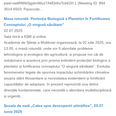
pwd=swtRMAtSjgdmWivz7A4EbIhvTcb62H.1 (Meeting ID: 894
3014 6503; Passcode...
Masa rotundă: Protecția Biologică a Plantelor în Fortificarea
Conceptului „O singură sănătate”
02.07.2025
Sala mică a AȘM și online
Academia de Științe a Moldovei organizează, la 02 iulie 2025, ora
13.00, o masă rotundă, unde vor fi abordate probleme
tehnologice și ecologice din agricultură, și propuse noi căi de
soluționare a acestora prin prisma extinderii protecției biologice a
plantelor și fortificarea conceptului “O singură sănătate”. Evoluția
fenomenelor legate de sporirea impactului schimbărilor climatice
asupra stării fitosanitare și necesitatea evidențierii și fortificării
capacităților de adaptare, în prezent reprezintă una dintre
direcțiile fundamentale, care necesită o abordare multidisciplinară
și urgentă...
Școala de vară „Calea spre descoperiri științifice”, 23-27
iunie 2025