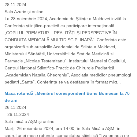
28.11.2024
Sala Azurie și online
La 28 noiembrie 2024, Academia de Științe a Moldovei invită la
Conferința științifico-practică cu participare internațională:
„COPILUL PREMATUR – REALITĂȚI ȘI PERSPECTIVE ÎN
CONDUITA MEDICALĂ MULTIDISCIPLINARĂ”. Conferința este
organizată sub auspiciile Academiei de Științe a Moldovei,
Ministerului Sănătății, Universității de Stat de Medicină și
Farmacie „Nicolae Testemițanu”, Institutului Mamei și Copilului,
Centrul Național Științifico-Practic de Chirurgie Pediatrică
„Academician Natalia Gheorghiu”, Asociația medicilor pneumologi
pediatri „Sante”. Conferința se va desfășura în format mixt...
Masa rotundă „Membrul corespondent Boris Boincean la 70
de ani”
26.11.2024
- 26.11.2024
Sala mică a AȘM și online
Marți, 26 noiembrie 2024, ora 14.00, în Sala Mică a AȘM, în
cadrul unei mese rotunde, comunitatea științifică îl va omagia pe