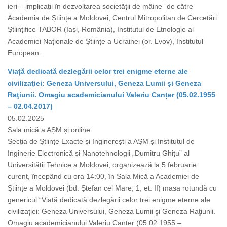
ieri – implicații în dezvoltarea societății de mâine” de către
Academia de Științe a Moldovei, Centrul Mitropolitan de Cercetări
Științifice TABOR (Iași, România), Institutul de Etnologie al
Academiei Naționale de Științe a Ucrainei (or. Lvov), Institutul
European...
Viață dedicată dezlegării celor trei enigme eterne ale
civilizaţiei: Geneza Universului, Geneza Lumii şi Geneza
Raţiunii. Omagiu academicianului Valeriu Canțer (05.02.1955
– 02.04.2017)
05.02.2025
Sala mică a AȘM și online
Secția de Științe Exacte și Inginerești a AȘM și Institutul de
Inginerie Electronică și Nanotehnologii „Dumitru Ghițu” al
Universității Tehnice a Moldovei, organizează la 5 februarie
curent, începând cu ora 14:00, în Sala Mică a Academiei de
Științe a Moldovei (bd. Ștefan cel Mare, 1, et. II) masa rotundă cu
genericul “Viață dedicată dezlegării celor trei enigme eterne ale
civilizaţiei: Geneza Universului, Geneza Lumii şi Geneza Raţiunii.
Omagiu academicianului Valeriu Canțer (05.02.1955 –