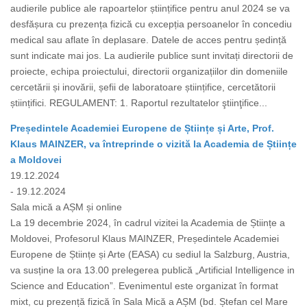
audierile publice ale rapoartelor științifice pentru anul 2024 se va
desfășura cu prezența fizică cu excepția persoanelor în concediu
medical sau aflate în deplasare. Datele de acces pentru ședință
sunt indicate mai jos. La audierile publice sunt invitați directorii de
proiecte, echipa proiectului, directorii organizațiilor din domeniile
cercetării și inovării, șefii de laboratoare științifice, cercetătorii
științifici. REGULAMENT: 1. Raportul rezultatelor ştiinţifice...
Președintele Academiei Europene de Științe și Arte, Prof.
Klaus MAINZER, va întreprinde o vizită la Academia de Științe
a Moldovei
19.12.2024
- 19.12.2024
Sala mică a AȘM și online
La 19 decembrie 2024, în cadrul vizitei la Academia de Științe a
Moldovei, Profesorul Klaus MAINZER, Președintele Academiei
Europene de Științe și Arte (EASA) cu sediul la Salzburg, Austria,
va susține la ora 13.00 prelegerea publică „Artificial Intelligence in
Science and Education”. Evenimentul este organizat în format
mixt, cu prezență fizică în Sala Mică a AȘM (bd. Ștefan cel Mare