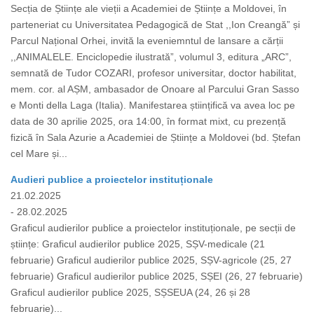
Secția de Științe ale vieții a Academiei de Științe a Moldovei, în
parteneriat cu Universitatea Pedagogică de Stat ,,Ion Creangă” și
Parcul Național Orhei, invită la eveniemntul de lansare a cărții
,,ANIMALELE. Enciclopedie ilustrată”, volumul 3, editura „ARC”,
semnată de Tudor COZARI, profesor universitar, doctor habilitat,
mem. cor. al AȘM, ambasador de Onoare al Parcului Gran Sasso
e Monti della Laga (Italia). Manifestarea științifică va avea loc pe
data de 30 aprilie 2025, ora 14:00, în format mixt, cu prezență
fizică în Sala Azurie a Academiei de Științe a Moldovei (bd. Ștefan
cel Mare și...
Audieri publice a proiectelor instituționale
21.02.2025
- 28.02.2025
Graficul audierilor publice a proiectelor instituționale, pe secții de
științe: Graficul audierilor publice 2025, SȘV-medicale (21
februarie) Graficul audierilor publice 2025, SȘV-agricole (25, 27
februarie) Graficul audierilor publice 2025, SȘEI (26, 27 februarie)
Graficul audierilor publice 2025, SȘSEUA (24, 26 și 28
februarie)...