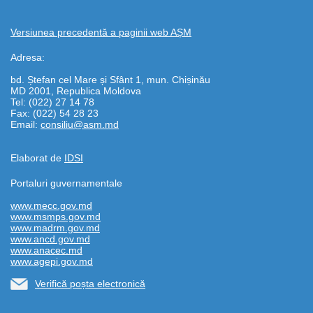
Versiunea precedentă a paginii web AȘM
Adresa:
bd. Ștefan cel Mare și Sfânt 1, mun. Chișinău
MD 2001, Republica Moldova
Tel: (022) 27 14 78
Fax: (022) 54 28 23
Email:
consiliu@asm.md
Elaborat de
IDSI
Portaluri guvernamentale
www.mecc.gov.md
www.msmps.gov.md
www.madrm.gov.md
www.ancd.gov.md
www.anacec.md
www.agepi.gov.md
Verifică poșta electronică