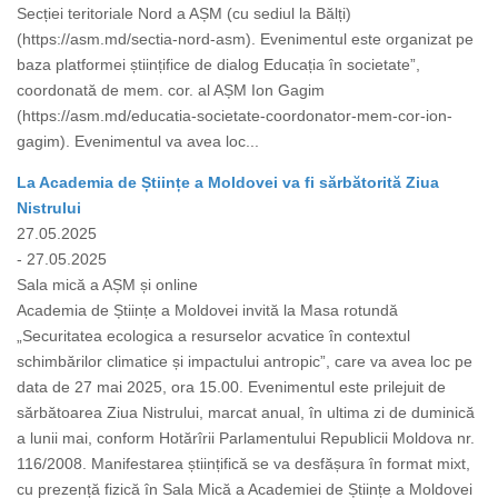
Secției teritoriale Nord a AȘM (cu sediul la Bălți)
(https://asm.md/sectia-nord-asm). Evenimentul este organizat pe
baza platformei științifice de dialog Educația în societate”,
coordonată de mem. cor. al AȘM Ion Gagim
(https://asm.md/educatia-societate-coordonator-mem-cor-ion-
gagim). Evenimentul va avea loc...
La Academia de Științe a Moldovei va fi sărbătorită Ziua
Nistrului
27.05.2025
- 27.05.2025
Sala mică a AȘM și online
Academia de Științe a Moldovei invită la Masa rotundă
„Securitatea ecologica a resurselor acvatice în contextul
schimbărilor climatice și impactului antropic”, care va avea loc pe
data de 27 mai 2025, ora 15.00. Evenimentul este prilejuit de
sărbătoarea Ziua Nistrului, marcat anual, în ultima zi de duminică
a lunii mai, conform Hotărîrii Parlamentului Republicii Moldova nr.
116/2008. Manifestarea științifică se va desfășura în format mixt,
cu prezență fizică în Sala Mică a Academiei de Științe a Moldovei