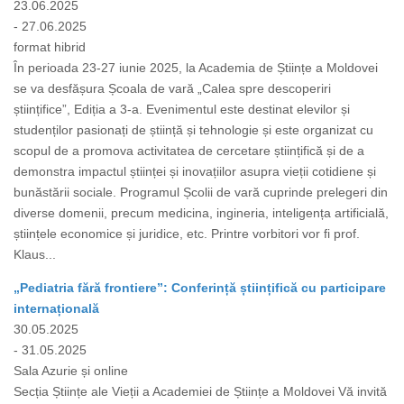
23.06.2025
- 27.06.2025
format hibrid
În perioada 23-27 iunie 2025, la Academia de Științe a Moldovei
se va desfășura Școala de vară „Calea spre descoperiri
științifice”, Ediția a 3-a. Evenimentul este destinat elevilor și
studenților pasionați de știință și tehnologie și este organizat cu
scopul de a promova activitatea de cercetare științifică și de a
demonstra impactul științei și inovațiilor asupra vieții cotidiene și
bunăstării sociale. Programul Școlii de vară cuprinde prelegeri din
diverse domenii, precum medicina, ingineria, inteligența artificială,
științele economice și juridice, etc. Printre vorbitori vor fi prof.
Klaus...
„Pediatria fără frontiere”: Conferință științifică cu participare
internațională
30.05.2025
- 31.05.2025
Sala Azurie și online
Secția Științe ale Vieții a Academiei de Științe a Moldovei Vă invită