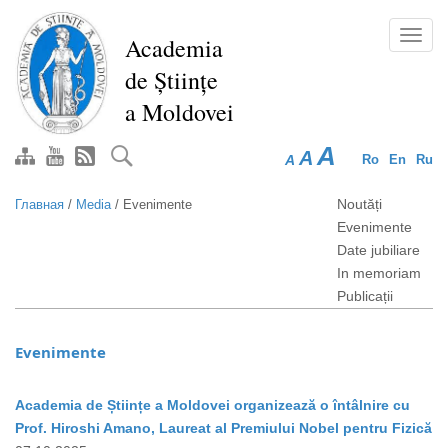
Перейти
к
Toggl
Academia
основному
navig
de Științe
содержанию
a Moldovei
A
A
A
Ro
En
Ru
Noutăți
Главная
/
Media
/
Evenimente
Evenimente
Date jubiliare
In memoriam
Publicații
Evenimente
Academia de Științe a Moldovei organizează o întâlnire cu
Prof. Hiroshi Amano, Laureat al Premiului Nobel pentru Fizică