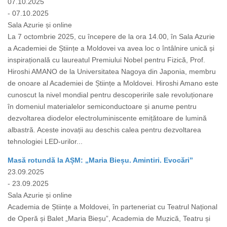
07.10.2025
- 07.10.2025
Sala Azurie și online
La 7 octombrie 2025, cu începere de la ora 14.00, în Sala Azurie
a Academiei de Științe a Moldovei va avea loc o întâlnire unică și
inspirațională cu laureatul Premiului Nobel pentru Fizică, Prof.
Hiroshi AMANO de la Universitatea Nagoya din Japonia, membru
de onoare al Academiei de Științe a Moldovei. Hiroshi Amano este
cunoscut la nivel mondial pentru descoperirile sale revoluționare
în domeniul materialelor semiconductoare și anume pentru
dezvoltarea diodelor electroluminiscente emițătoare de lumină
albastră. Aceste inovații au deschis calea pentru dezvoltarea
tehnologiei LED-urilor...
Masă rotundă la AȘM: „Maria Bieșu. Amintiri. Evocări”
23.09.2025
- 23.09.2025
Sala Azurie și online
Academia de Științe a Moldovei, în parteneriat cu Teatrul Național
de Operă și Balet „Maria Bieșu”, Academia de Muzică, Teatru și