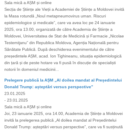
Sala mică a AȘM și online
Secția de Științe ale Vieții a Academiei de Științe a Moldovei invită
la Masa rotundă „Noul metapneumovirus uman. Riscuri
epidemiologice și medicale”, care va avea loc pe 24 ianuarie
2025, ora 13.00, organizată de către Academia de Științe a
Moldovei, Universitatea de Stat de Medicină și Farmacie „Nicolae
Testemiţanu” din Republica Moldova, Agenția Națională pentru
Sănătate Publică. După deschiderea evenimentului de către
președintele AȘM, acad. Ion Tighineanu, situația epidemiologică
din țară și de peste hotare va fi pusă în discuție de specialiști
notorii în domeniul medicinii...
Prelegere publică la AȘM „Al doilea mandat al Președintelui
Donald Trump: așteptări versus perspective”
23.01.2025
- 23.01.2025
Sala mică a AȘM și online
Joi, 23 ianuarie 2025, ora 14.00, Academia de Științe a Moldovei
invită la prelegerea publică „Al doilea mandat al Președintelui
Donald Trump: așteptări versus perspective”, care va fi susținută