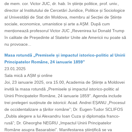
de mem. cor. Victor JUC, dr. hab. în științe politice, prof. univ.,
director al Institutului de Cercetări Juridice, Politice și Sociologice
al Univesității de Stat din Moldova, membru al Secției de Științe
sociale, economice, umanistice și arte a AȘM. După cum
menționează profesorul Victor JUC „Revenirea lui Donald Trump
în calitate de Președinte al Statelor Unite ale Americii nu poate să
nu provoace...
Masa rotundă „Premisele și impactul istorico-politic al Unirii
Principatelor Române, 24 ianuarie 1859”
23.01.2025
Sala mică a AȘM și online
Joi, 23 ianuarie 2025, ora 15.00, Academia de Științe a Moldovei
invită la masa rotundă „Premisele și impactul istorico-politic al
Unirii Principatelor Române, 24 ianuarie 1859”. Agenda include
trei prelegeri susținute de istoricii: Acad. Andrei EȘANU „Procesul
de occidentalizare a țărilor române”; Dr. Eugen-Tudor SCLIFOS
„Dubla alegere a lui Alexandru Ioan Cuza și diplomația franco-
rusă”; Dr. Gheorghe NEGRU „Impactul Unirii Principatelor
Române asupra Basarabiei”. Manifestarea științifică se va