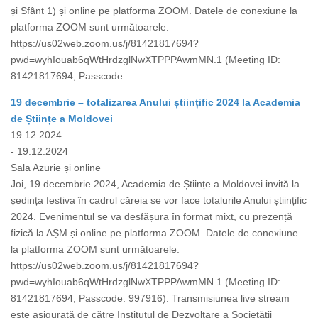
și Sfânt 1) și online pe platforma ZOOM. Datele de conexiune la
platforma ZOOM sunt următoarele:
https://us02web.zoom.us/j/81421817694?
pwd=wyhIouab6qWtHrdzglNwXTPPPAwmMN.1 (Meeting ID:
81421817694; Passcode...
19 decembrie – totalizarea Anului științific 2024 la Academia
de Științe a Moldovei
19.12.2024
- 19.12.2024
Sala Azurie și online
Joi, 19 decembrie 2024, Academia de Științe a Moldovei invită la
ședința festiva în cadrul căreia se vor face totalurile Anului științific
2024. Evenimentul se va desfășura în format mixt, cu prezență
fizică la AȘM și online pe platforma ZOOM. Datele de conexiune
la platforma ZOOM sunt următoarele:
https://us02web.zoom.us/j/81421817694?
pwd=wyhIouab6qWtHrdzglNwXTPPPAwmMN.1 (Meeting ID:
81421817694; Passcode: 997916). Transmisiunea live stream
este asigurată de către Institutul de Dezvoltare a Societății