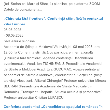
(bd. Ștefan cel Mare și Sfânt, 1) și online, pe platforma ZOOM.
Datele de conexiune la...
„Chirurgia fără frontiere”: Conferință științifică în contextul
Zilei Europei
08.05.2025
- 08.05.2025
Sala Azurie și online
Academia de Științe a Moldovei Vă invită joi, 08 mai 2025, ora
12.00, la Conferința științifică cu participare internațională
„Chirurgia fără frontiere”. Agenda conferinței Deschiderea
evenimentului: Acad. Ion TIGHINEANU, Președintele Academiei
de Științe a Moldovei Acad. Eva GUDUMAC, vicepreședinte al
Academiei de Științe a Moldovei, conducător al Secției de științe
ale vieții Alocuțiuni: „Viitorul Chirurgiei” Profesor universitar Mircea
BEURAN (Președintele Academiei de Științe Medicale din
România) „Transplantul hepatic. Situația actuală și perspective”
Profesor universitar Cristian LUPAȘCU...
Conferința academică „Consolidarea spațiului românesc în