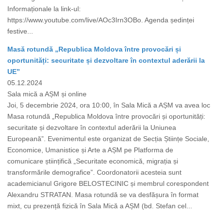
Informaționale la link-ul:
https://www.youtube.com/live/AOc3Irn3OBo. Agenda ședinței
festive...
Masă rotundă „Republica Moldova între provocări și
oportunități: securitate și dezvoltare în contextul aderării la
UE”
05.12.2024
Sala mică a AȘM și online
Joi, 5 decembrie 2024, ora 10:00, în Sala Mică a AȘM va avea loc
Masa rotundă „Republica Moldova între provocări și oportunități:
securitate și dezvoltare în contextul aderării la Uniunea
Europeană”. Evenimentul este organizat de Secția Științe Sociale,
Economice, Umanistice și Arte a AȘM pe Platforma de
comunicare științifică „Securitate economică, migrația și
transformările demografice”. Coordonatorii acesteia sunt
academicianul Grigore BELOSTECINIC și membrul corespondent
Alexandru STRATAN. Masa rotundă se va desfășura în format
mixt, cu prezență fizică în Sala Mică a AȘM (bd. Stefan cel...