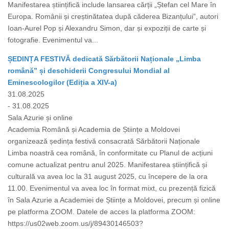
Manifestarea științifică include lansarea cărții „Ștefan cel Mare în
Europa. Românii și creștinătatea după căderea Bizanțului”, autori
Ioan-Aurel Pop și Alexandru Simon, dar și expoziții de carte și
fotografie. Evenimentul va...
ȘEDINȚA FESTIVĂ dedicată Sărbătorii Naționale „Limba
română” și deschiderii Congresului Mondial al
Eminescologilor (Ediția a XIV-a)
31.08.2025
- 31.08.2025
Sala Azurie și online
Academia Română și Academia de Științe a Moldovei
organizează ședința festivă consacrată Sărbătorii Naționale
Limba noastră cea română, în conformitate cu Planul de acțiuni
comune actualizat pentru anul 2025. Manifestarea științifică și
culturală va avea loc la 31 august 2025, cu începere de la ora
11.00. Evenimentul va avea loc în format mixt, cu prezență fizică
în Sala Azurie a Academiei de Științe a Moldovei, precum și online
pe platforma ZOOM. Datele de acces la platforma ZOOM:
https://us02web.zoom.us/j/89430146503?