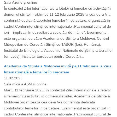
Sala Azurie și online
În contextul Zilei Internaționale a fetelor și femeilor cu activități în
domeniul științei invităm pe 11-12 februarie 2025 la cea de-a V-a
conferință dedicată aportului femeilor în cercetare, organizată în
cadrul Conferinței științifice internaționale „Patrimoniul cultural de
ieri – implicații în dezvoltarea societății de mâine”. Evenimentul
este organizat de către Academia de Științe a Moldovei, Centrul
Mitropolitan de Cercetări Științifice TABOR (Iași, România),
Institutul de Etnologie al Academiei Naționale de Științe a Ucrainei
(or. Lvov), Institutul European pentru Cercetări...
Academia de Științe a Moldovei invită pe 11 februarie la Ziua
Internațională a femeilor în cercetare
11.02.2025
Sala mică a AȘM și online
Marți, 11 februarie 2025, în contextul Zilei Internaționale a fetelor
și femeilor cu activități în domeniul științei, Academia de Științe a
Moldovei organizează cea de-a V-a conferință dedicată
contribuțiilor femeilor în cercetare. Evenimentul este organizat în
cadrul Conferinței științifice internaționale „Patrimoniul cultural de