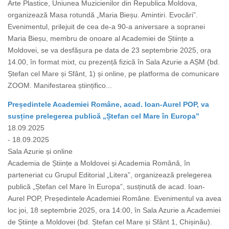
Arte Plastice, Uniunea Muzicienilor din Republica Moldova,
organizează Masa rotundă „Maria Bieșu. Amintiri. Evocări”.
Evenimentul, prilejuit de cea de-a 90-a aniversare a sopranei
Maria Bieșu, membru de onoare al Academiei de Științe a
Moldovei, se va desfășura pe data de 23 septembrie 2025, ora
14.00, în format mixt, cu prezență fizică în Sala Azurie a AȘM (bd.
Ștefan cel Mare și Sfânt, 1) și online, pe platforma de comunicare
ZOOM. Manifestarea științifico...
Președintele Academiei Române, acad. Ioan-Aurel POP, va
susține prelegerea publică „Ștefan cel Mare în Europa”
18.09.2025
- 18.09.2025
Sala Azurie și online
Academia de Științe a Moldovei și Academia Română, în
parteneriat cu Grupul Editorial „Litera”, organizează prelegerea
publică „Ștefan cel Mare în Europa”, susținută de acad. Ioan-
Aurel POP, Președintele Academiei Române. Evenimentul va avea
loc joi, 18 septembrie 2025, ora 14:00, în Sala Azurie a Academiei
de Științe a Moldovei (bd. Ștefan cel Mare și Sfânt 1, Chișinău).