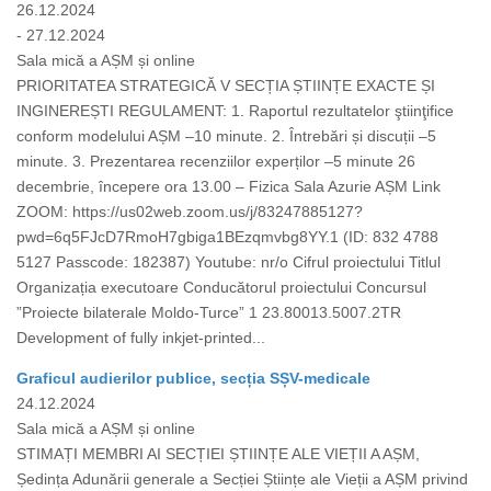
26.12.2024
- 27.12.2024
Sala mică a AȘM și online
PRIORITATEA STRATEGICĂ V SECȚIA ȘTIINȚE EXACTE ȘI
INGINEREȘTI REGULAMENT: 1. Raportul rezultatelor ştiinţifice
conform modelului AȘM –10 minute. 2. Întrebări și discuții –5
minute. 3. Prezentarea recenziilor experților –5 minute 26
decembrie, începere ora 13.00 – Fizica Sala Azurie AȘM Link
ZOOM: https://us02web.zoom.us/j/83247885127?
pwd=6q5FJcD7RmoH7gbiga1BEzqmvbg8YY.1 (ID: 832 4788
5127 Passcode: 182387) Youtube: nr/o Cifrul proiectului Titlul
Organizația executoare Conducătorul proiectului Concursul
”Proiecte bilaterale Moldo-Turce” 1 23.80013.5007.2TR
Development of fully inkjet-printed...
Graficul audierilor publice, secția SȘV-medicale
24.12.2024
Sala mică a AȘM și online
STIMAȚI MEMBRI AI SECȚIEI ȘTIINȚE ALE VIEȚII A AȘM,
Ședința Adunării generale a Secției Științe ale Vieții a AȘM privind