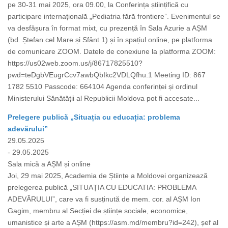
pe 30-31 mai 2025, ora 09.00, la Conferința științifică cu
participare internațională „Pediatria fără frontiere”. Evenimentul se
va desfășura în format mixt, cu prezență în Sala Azurie a AȘM
(bd. Ștefan cel Mare și Sfânt 1) și în spațiul online, pe platforma
de comunicare ZOOM. Datele de conexiune la platforma ZOOM:
https://us02web.zoom.us/j/86717825510?
pwd=teDgbVEugrCcv7awbQbIkc2VDLQfhu.1 Meeting ID: 867
1782 5510 Passcode: 664104 Agenda conferinței și ordinul
Ministerului Sănătății al Republicii Moldova pot fi accesate...
Prelegere publică „Situația cu educația: problema
adevărului”
29.05.2025
- 29.05.2025
Sala mică a AȘM și online
Joi, 29 mai 2025, Academia de Științe a Moldovei organizează
prelegerea publică „SITUAȚIA CU EDUCATIA: PROBLEMA
ADEVĂRULUI”, care va fi susținută de mem. cor. al AȘM Ion
Gagim, membru al Secției de științe sociale, economice,
umanistice și arte a AȘM (https://asm.md/membru?id=242), șef al