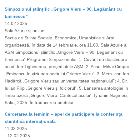
Simpozionul științific „Grigore Vieru – 90. Legământ cu
Eminescu”
14.02.2025
Sala Azurie și online
Secția de Științe Sociale, Economice, Umanistice și Arte
organizează, în data de 14 februarie, ora 11.00, Sala Azurie a
AȘM Simpozionul științific „Grigore Vieru – 90. Legământ cu
Eminescu” Programul Simpozionului: 1. Cuvânt de deschidere –
acad. Ion Tighineanu, președintele AȘM; 2. Acad. Mihai Cimpoi
„Eminescu în viziunea poetului Grigore Vieru”; 3. Mem. cor. Ion
Hadârcă „Grigore Vieru sau universalitatea naționalului”; 4. Dr.
Iulian Filip „Grigore Vieru și folclorul”. 5. Lansarea antologiei în
limba azeră „Grigore Vieru. Cântecul acului”, Iynǝnin Nǝgmesi,
Baku, 2025. În traducerea poetului...
Cercetarea la feminin – apel de participare la conferința
științifică internațională
11.02.2025
- 12.02.2025