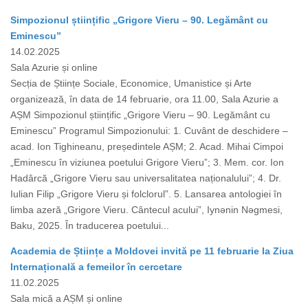
Simpozionul științific „Grigore Vieru – 90. Legământ cu
Eminescu”
14.02.2025
Sala Azurie și online
Secția de Științe Sociale, Economice, Umanistice și Arte
organizează, în data de 14 februarie, ora 11.00, Sala Azurie a
AȘM Simpozionul științific „Grigore Vieru – 90. Legământ cu
Eminescu” Programul Simpozionului: 1. Cuvânt de deschidere –
acad. Ion Tighineanu, președintele AȘM; 2. Acad. Mihai Cimpoi
„Eminescu în viziunea poetului Grigore Vieru”; 3. Mem. cor. Ion
Hadârcă „Grigore Vieru sau universalitatea naționalului”; 4. Dr.
Iulian Filip „Grigore Vieru și folclorul”. 5. Lansarea antologiei în
limba azeră „Grigore Vieru. Cântecul acului”, Iynǝnin Nǝgmesi,
Baku, 2025. În traducerea poetului...
Academia de Științe a Moldovei invită pe 11 februarie la Ziua
Internațională a femeilor în cercetare
11.02.2025
Sala mică a AȘM și online