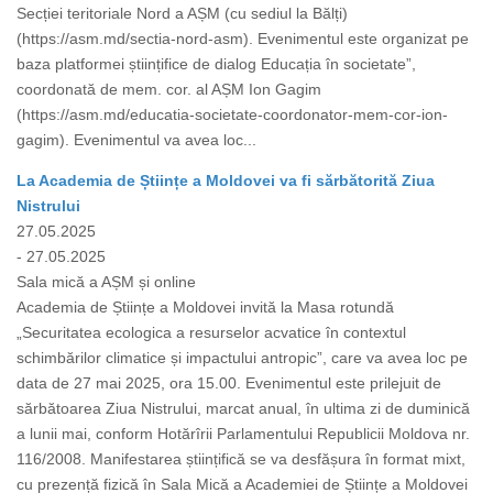
Secției teritoriale Nord a AȘM (cu sediul la Bălți)
(https://asm.md/sectia-nord-asm). Evenimentul este organizat pe
baza platformei științifice de dialog Educația în societate”,
coordonată de mem. cor. al AȘM Ion Gagim
(https://asm.md/educatia-societate-coordonator-mem-cor-ion-
gagim). Evenimentul va avea loc...
La Academia de Științe a Moldovei va fi sărbătorită Ziua
Nistrului
27.05.2025
- 27.05.2025
Sala mică a AȘM și online
Academia de Științe a Moldovei invită la Masa rotundă
„Securitatea ecologica a resurselor acvatice în contextul
schimbărilor climatice și impactului antropic”, care va avea loc pe
data de 27 mai 2025, ora 15.00. Evenimentul este prilejuit de
sărbătoarea Ziua Nistrului, marcat anual, în ultima zi de duminică
a lunii mai, conform Hotărîrii Parlamentului Republicii Moldova nr.
116/2008. Manifestarea științifică se va desfășura în format mixt,
cu prezență fizică în Sala Mică a Academiei de Științe a Moldovei