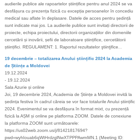
audierile publice ale rapoartelor științifice pentru anul 2024 se va
desfășura cu prezența fizică cu excepția persoanelor în concediu
medical sau aflate în deplasare. Datele de acces pentru ședință
sunt indicate mai jos. La audierile publice sunt invitați directorii de
proiecte, echipa proiectului, directorii organizațiilor din domeniile
cercetării și inovării, șefii de laboratoare științifice, cercetătorii
științifici. REGULAMENT: 1. Raportul rezultatelor ştiinţifice...
19 decembrie – totalizarea Anului științific 2024 la Academia
de Științe a Moldovei
19.12.2024
- 19.12.2024
Sala Azurie și online
Joi, 19 decembrie 2024, Academia de Științe a Moldovei invită la
ședința festiva în cadrul căreia se vor face totalurile Anului științific
2024. Evenimentul se va desfășura în format mixt, cu prezență
fizică la AȘM și online pe platforma ZOOM. Datele de conexiune
la platforma ZOOM sunt următoarele:
https://us02web.zoom.us/j/81421817694?
pwd=wyhIouab6qWtHrdzglNwXTPPPAwmMN.1 (Meeting ID: