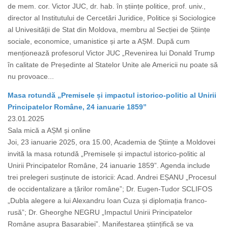
de mem. cor. Victor JUC, dr. hab. în științe politice, prof. univ.,
director al Institutului de Cercetări Juridice, Politice și Sociologice
al Univesității de Stat din Moldova, membru al Secției de Științe
sociale, economice, umanistice și arte a AȘM. După cum
menționează profesorul Victor JUC „Revenirea lui Donald Trump
în calitate de Președinte al Statelor Unite ale Americii nu poate să
nu provoace...
Masa rotundă „Premisele și impactul istorico-politic al Unirii
Principatelor Române, 24 ianuarie 1859”
23.01.2025
Sala mică a AȘM și online
Joi, 23 ianuarie 2025, ora 15.00, Academia de Științe a Moldovei
invită la masa rotundă „Premisele și impactul istorico-politic al
Unirii Principatelor Române, 24 ianuarie 1859”. Agenda include
trei prelegeri susținute de istoricii: Acad. Andrei EȘANU „Procesul
de occidentalizare a țărilor române”; Dr. Eugen-Tudor SCLIFOS
„Dubla alegere a lui Alexandru Ioan Cuza și diplomația franco-
rusă”; Dr. Gheorghe NEGRU „Impactul Unirii Principatelor
Române asupra Basarabiei”. Manifestarea științifică se va