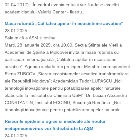
02.04.2017)”. În cadrul evenimentului vor fi aduse evocări
academicianului Valeriu Canțer - ilustru...
Masa rotundă „Calitatea apelor în ecosisteme acvatice”
28.01.2025
Sala mică a AȘM și online
Marți, 28 ianuarie 2025, ora 10.00, Secția Științe ale Vieții a
Academiei de Științe a Moldovei invită la masa rotundă cu
participare internațională „Calitatea apelor în ecosisteme
acvatice”. Agenda include trei prelegeri: Membrul corespondent
Elena ZUBCOV „Starea ecosistemelor acvatice transfrontaliere
ale Republicii Moldova”; Academician Tudor LUPAȘCU „Noi
tehnologii inovaționale pentru potabilizarea apelor naturale
elaborate la Institutul de Chimie a USM”; Dr. Lucian Alexandru
CONSTANTIN, Institutul ECOIND, București România: „Noi
tehnologii inovaționale pentru potabilizarea apelor naturale...
Riscurile epidemiologice și medicale ale noului
metapneumovirus vor fi dezbătute la AȘM
24.01.2025