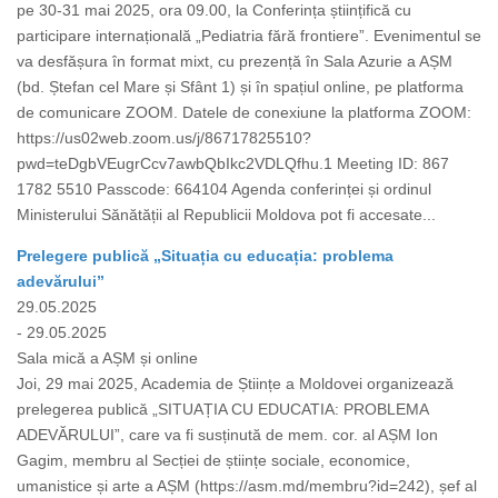
pe 30-31 mai 2025, ora 09.00, la Conferința științifică cu
participare internațională „Pediatria fără frontiere”. Evenimentul se
va desfășura în format mixt, cu prezență în Sala Azurie a AȘM
(bd. Ștefan cel Mare și Sfânt 1) și în spațiul online, pe platforma
de comunicare ZOOM. Datele de conexiune la platforma ZOOM:
https://us02web.zoom.us/j/86717825510?
pwd=teDgbVEugrCcv7awbQbIkc2VDLQfhu.1 Meeting ID: 867
1782 5510 Passcode: 664104 Agenda conferinței și ordinul
Ministerului Sănătății al Republicii Moldova pot fi accesate...
Prelegere publică „Situația cu educația: problema
adevărului”
29.05.2025
- 29.05.2025
Sala mică a AȘM și online
Joi, 29 mai 2025, Academia de Științe a Moldovei organizează
prelegerea publică „SITUAȚIA CU EDUCATIA: PROBLEMA
ADEVĂRULUI”, care va fi susținută de mem. cor. al AȘM Ion
Gagim, membru al Secției de științe sociale, economice,
umanistice și arte a AȘM (https://asm.md/membru?id=242), șef al