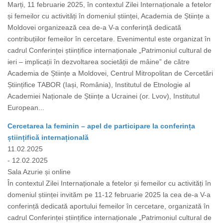
Marți, 11 februarie 2025, în contextul Zilei Internaționale a fetelor
și femeilor cu activități în domeniul științei, Academia de Științe a
Moldovei organizează cea de-a V-a conferință dedicată
contribuțiilor femeilor în cercetare. Evenimentul este organizat în
cadrul Conferinței științifice internaționale „Patrimoniul cultural de
ieri – implicații în dezvoltarea societății de mâine” de către
Academia de Științe a Moldovei, Centrul Mitropolitan de Cercetări
Științifice TABOR (Iași, România), Institutul de Etnologie al
Academiei Naționale de Științe a Ucrainei (or. Lvov), Institutul
European...
Cercetarea la feminin – apel de participare la conferința
științifică internațională
11.02.2025
- 12.02.2025
Sala Azurie și online
În contextul Zilei Internaționale a fetelor și femeilor cu activități în
domeniul științei invităm pe 11-12 februarie 2025 la cea de-a V-a
conferință dedicată aportului femeilor în cercetare, organizată în
cadrul Conferinței științifice internaționale „Patrimoniul cultural de