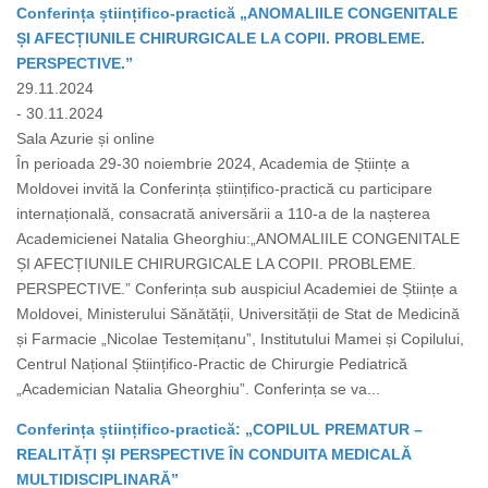
Conferința științifico-practică „ANOMALIILE CONGENITALE
ȘI AFECȚIUNILE CHIRURGICALE LA COPII. PROBLEME.
PERSPECTIVE.”
29.11.2024
- 30.11.2024
Sala Azurie și online
În perioada 29-30 noiembrie 2024, Academia de Științe a
Moldovei invită la Conferința științifico-practică cu participare
internațională, consacrată aniversării a 110-a de la nașterea
Academicienei Natalia Gheorghiu:„ANOMALIILE CONGENITALE
ȘI AFECȚIUNILE CHIRURGICALE LA COPII. PROBLEME.
PERSPECTIVE.” Conferința sub auspiciul Academiei de Științe a
Moldovei, Ministerului Sănătății, Universității de Stat de Medicină
și Farmacie „Nicolae Testemițanu”, Institutului Mamei și Copilului,
Centrul Național Științifico-Practic de Chirurgie Pediatrică
„Academician Natalia Gheorghiu”. Conferința se va...
Conferința științifico-practică: „COPILUL PREMATUR –
REALITĂȚI ȘI PERSPECTIVE ÎN CONDUITA MEDICALĂ
MULTIDISCIPLINARĂ”