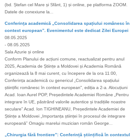
(bd. Ștefan cel Mare și Sfânt, 1) și online, pe platforma ZOOM.
Datele de conexiune la...
Conferința academică „Consolidarea spațiului românesc în
context european”. Evenimentul este dedicat Zilei Europei
08.05.2025
- 08.05.2025
Sala Azurie și online
Conform Planului de acțiuni comune, reactualizat pentru anul
2025, Academia de Științe a Moldovei și Academia Română
organizează la 8 mai curent, cu începere de la ora 11:00,
Conferința academică cu genericul „Consolidarea spațiului
științific românesc în context european", ediția a 2-a. Alocuțiuni
Acad. Ioan Aurel POP, Președintele Academiei Române „Pentru
integrare în UE, păstrând valorile autentice și tradițiile noastre
seculare” Acad. Ion TIGHINEANU, Președintele Academiei de
Științe a Moldovei „Importanța științei în procesul de integrare
europeană” Omagiu marelui muzician român George...
„Chirurgia fără frontiere”: Conferință științifică în contextul