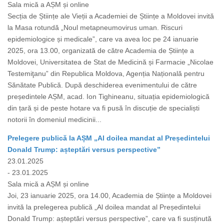
Sala mică a AȘM și online
Secția de Științe ale Vieții a Academiei de Științe a Moldovei invită
la Masa rotundă „Noul metapneumovirus uman. Riscuri
epidemiologice și medicale”, care va avea loc pe 24 ianuarie
2025, ora 13.00, organizată de către Academia de Științe a
Moldovei, Universitatea de Stat de Medicină și Farmacie „Nicolae
Testemiţanu” din Republica Moldova, Agenția Națională pentru
Sănătate Publică. După deschiderea evenimentului de către
președintele AȘM, acad. Ion Tighineanu, situația epidemiologică
din țară și de peste hotare va fi pusă în discuție de specialiști
notorii în domeniul medicinii...
Prelegere publică la AȘM „Al doilea mandat al Președintelui
Donald Trump: așteptări versus perspective”
23.01.2025
- 23.01.2025
Sala mică a AȘM și online
Joi, 23 ianuarie 2025, ora 14.00, Academia de Științe a Moldovei
invită la prelegerea publică „Al doilea mandat al Președintelui
Donald Trump: așteptări versus perspective”, care va fi susținută