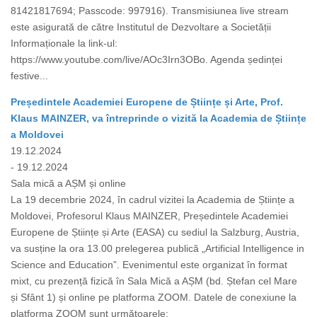
81421817694; Passcode: 997916). Transmisiunea live stream
este asigurată de către Institutul de Dezvoltare a Societății
Informaționale la link-ul:
https://www.youtube.com/live/AOc3Irn3OBo. Agenda ședinței
festive...
Președintele Academiei Europene de Științe și Arte, Prof.
Klaus MAINZER, va întreprinde o vizită la Academia de Științe
a Moldovei
19.12.2024
- 19.12.2024
Sala mică a AȘM și online
La 19 decembrie 2024, în cadrul vizitei la Academia de Științe a
Moldovei, Profesorul Klaus MAINZER, Președintele Academiei
Europene de Științe și Arte (EASA) cu sediul la Salzburg, Austria,
va susține la ora 13.00 prelegerea publică „Artificial Intelligence in
Science and Education”. Evenimentul este organizat în format
mixt, cu prezență fizică în Sala Mică a AȘM (bd. Ștefan cel Mare
și Sfânt 1) și online pe platforma ZOOM. Datele de conexiune la
platforma ZOOM sunt următoarele: