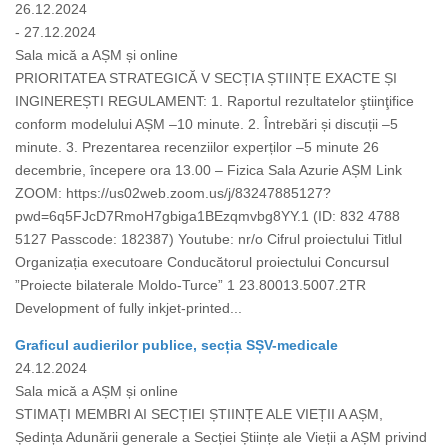
26.12.2024
- 27.12.2024
Sala mică a AȘM și online
PRIORITATEA STRATEGICĂ V SECȚIA ȘTIINȚE EXACTE ȘI
INGINEREȘTI REGULAMENT: 1. Raportul rezultatelor ştiinţifice
conform modelului AȘM –10 minute. 2. Întrebări și discuții –5
minute. 3. Prezentarea recenziilor experților –5 minute 26
decembrie, începere ora 13.00 – Fizica Sala Azurie AȘM Link
ZOOM: https://us02web.zoom.us/j/83247885127?
pwd=6q5FJcD7RmoH7gbiga1BEzqmvbg8YY.1 (ID: 832 4788
5127 Passcode: 182387) Youtube: nr/o Cifrul proiectului Titlul
Organizația executoare Conducătorul proiectului Concursul
”Proiecte bilaterale Moldo-Turce” 1 23.80013.5007.2TR
Development of fully inkjet-printed...
Graficul audierilor publice, secția SȘV-medicale
24.12.2024
Sala mică a AȘM și online
STIMAȚI MEMBRI AI SECȚIEI ȘTIINȚE ALE VIEȚII A AȘM,
Ședința Adunării generale a Secției Științe ale Vieții a AȘM privind