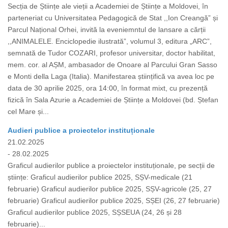
Secția de Științe ale vieții a Academiei de Științe a Moldovei, în
parteneriat cu Universitatea Pedagogică de Stat ,,Ion Creangă” și
Parcul Național Orhei, invită la eveniemntul de lansare a cărții
,,ANIMALELE. Enciclopedie ilustrată”, volumul 3, editura „ARC”,
semnată de Tudor COZARI, profesor universitar, doctor habilitat,
mem. cor. al AȘM, ambasador de Onoare al Parcului Gran Sasso
e Monti della Laga (Italia). Manifestarea științifică va avea loc pe
data de 30 aprilie 2025, ora 14:00, în format mixt, cu prezență
fizică în Sala Azurie a Academiei de Științe a Moldovei (bd. Ștefan
cel Mare și...
Audieri publice a proiectelor instituționale
21.02.2025
- 28.02.2025
Graficul audierilor publice a proiectelor instituționale, pe secții de
științe: Graficul audierilor publice 2025, SȘV-medicale (21
februarie) Graficul audierilor publice 2025, SȘV-agricole (25, 27
februarie) Graficul audierilor publice 2025, SȘEI (26, 27 februarie)
Graficul audierilor publice 2025, SȘSEUA (24, 26 și 28
februarie)...