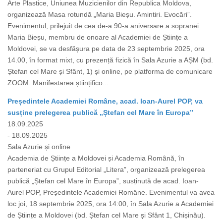
Arte Plastice, Uniunea Muzicienilor din Republica Moldova,
organizează Masa rotundă „Maria Bieșu. Amintiri. Evocări”.
Evenimentul, prilejuit de cea de-a 90-a aniversare a sopranei
Maria Bieșu, membru de onoare al Academiei de Științe a
Moldovei, se va desfășura pe data de 23 septembrie 2025, ora
14.00, în format mixt, cu prezență fizică în Sala Azurie a AȘM (bd.
Ștefan cel Mare și Sfânt, 1) și online, pe platforma de comunicare
ZOOM. Manifestarea științifico...
Președintele Academiei Române, acad. Ioan-Aurel POP, va
susține prelegerea publică „Ștefan cel Mare în Europa”
18.09.2025
- 18.09.2025
Sala Azurie și online
Academia de Științe a Moldovei și Academia Română, în
parteneriat cu Grupul Editorial „Litera”, organizează prelegerea
publică „Ștefan cel Mare în Europa”, susținută de acad. Ioan-
Aurel POP, Președintele Academiei Române. Evenimentul va avea
loc joi, 18 septembrie 2025, ora 14:00, în Sala Azurie a Academiei
de Științe a Moldovei (bd. Ștefan cel Mare și Sfânt 1, Chișinău).