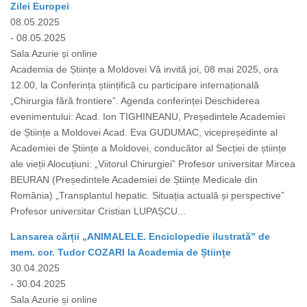
Zilei Europei
08.05.2025
- 08.05.2025
Sala Azurie și online
Academia de Științe a Moldovei Vă invită joi, 08 mai 2025, ora
12.00, la Conferința științifică cu participare internațională
„Chirurgia fără frontiere”. Agenda conferinței Deschiderea
evenimentului: Acad. Ion TIGHINEANU, Președintele Academiei
de Științe a Moldovei Acad. Eva GUDUMAC, vicepreședinte al
Academiei de Științe a Moldovei, conducător al Secției de științe
ale vieții Alocuțiuni: „Viitorul Chirurgiei” Profesor universitar Mircea
BEURAN (Președintele Academiei de Științe Medicale din
România) „Transplantul hepatic. Situația actuală și perspective”
Profesor universitar Cristian LUPAȘCU...
Lansarea cărții „ANIMALELE. Enciclopedie ilustrată” de
mem. cor. Tudor COZARI la Academia de Științe
30.04.2025
- 30.04.2025
Sala Azurie și online