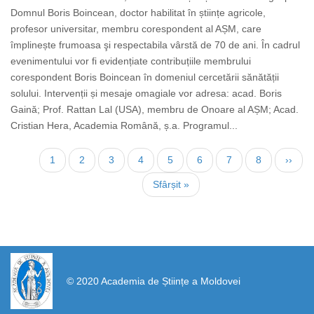
Domnul Boris Boincean, doctor habilitat în științe agricole,
profesor universitar, membru corespondent al AȘM, care
împlinește frumoasa şi respectabila vârstă de 70 de ani. În cadrul
evenimentului vor fi evidențiate contribuțiile membrului
corespondent Boris Boincean în domeniul cercetării sănătății
solului. Intervenții și mesaje omagiale vor adresa: acad. Boris
Gaină; Prof. Rattan Lal (USA), membru de Onoare al AȘM; Acad.
Cristian Hera, Academia Română, ș.a. Programul...
Нумерация
Текущая
1
Страница
2
Страница
3
Страница
4
Страница
5
Страница
6
Страница
7
Страница
8
След
››
страниц
страница
стран
Последняя
Sfârșit »
страница
https://propletenie.ru/
© 2020 Academia de Științe a Moldovei