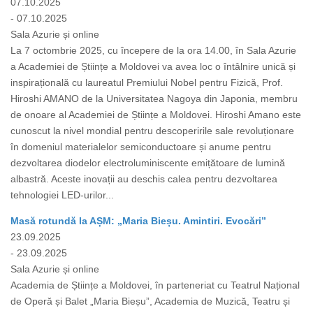
07.10.2025
- 07.10.2025
Sala Azurie și online
La 7 octombrie 2025, cu începere de la ora 14.00, în Sala Azurie
a Academiei de Științe a Moldovei va avea loc o întâlnire unică și
inspirațională cu laureatul Premiului Nobel pentru Fizică, Prof.
Hiroshi AMANO de la Universitatea Nagoya din Japonia, membru
de onoare al Academiei de Științe a Moldovei. Hiroshi Amano este
cunoscut la nivel mondial pentru descoperirile sale revoluționare
în domeniul materialelor semiconductoare și anume pentru
dezvoltarea diodelor electroluminiscente emițătoare de lumină
albastră. Aceste inovații au deschis calea pentru dezvoltarea
tehnologiei LED-urilor...
Masă rotundă la AȘM: „Maria Bieșu. Amintiri. Evocări”
23.09.2025
- 23.09.2025
Sala Azurie și online
Academia de Științe a Moldovei, în parteneriat cu Teatrul Național
de Operă și Balet „Maria Bieșu”, Academia de Muzică, Teatru și