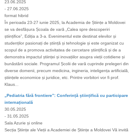
23.06.2025
- 27.06.2025
format hibrid
În perioada 23-27 iunie 2025, la Academia de Științe a Moldovei
se va desfășura Școala de vară „Calea spre descoperiri
științifice”, Ediția a 3-a. Evenimentul este destinat elevilor și
studenților pasionați de știință și tehnologie și este organizat cu
scopul de a promova activitatea de cercetare științifică și de a
demonstra impactul științei și inovațiilor asupra vieții cotidiene și
bunăstării sociale. Programul Școlii de vară cuprinde prelegeri din
diverse domenii, precum medicina, ingineria, inteligența artificială,
științele economice și juridice, etc. Printre vorbitori vor fi prof.
Klaus...
„Pediatria fără frontiere”: Conferință științifică cu participare
internațională
30.05.2025
- 31.05.2025
Sala Azurie și online
Secția Științe ale Vieții a Academiei de Științe a Moldovei Vă invită