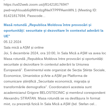
https://us02web.zoom.us/j/81421817694?
pwd=wyhIouab6qWtHrdzglNwXTPPPAwmMN.1 (Meeting ID:
81421817694; Passcode...
Masă rotundă „Republica Moldova între provocări și
oportunități: securitate și dezvoltare în contextul aderării la
UE”
05.12.2024
Sala mică a AȘM și online
Joi, 5 decembrie 2024, ora 10:00, în Sala Mică a AȘM va avea loc
Masa rotundă „Republica Moldova între provocări și oportunități:
securitate și dezvoltare în contextul aderării la Uniunea
Europeană”. Evenimentul este organizat de Secția Științe Sociale,
Economice, Umanistice și Arte a AȘM pe Platforma de
comunicare științifică „Securitate economică, migrația și
transformările demografice”. Coordonatorii acesteia sunt
academicianul Grigore BELOSTECINIC și membrul corespondent
Alexandru STRATAN. Masa rotundă se va desfășura în format
mixt, cu prezență fizică în Sala Mică a AȘM (bd. Stefan cel...