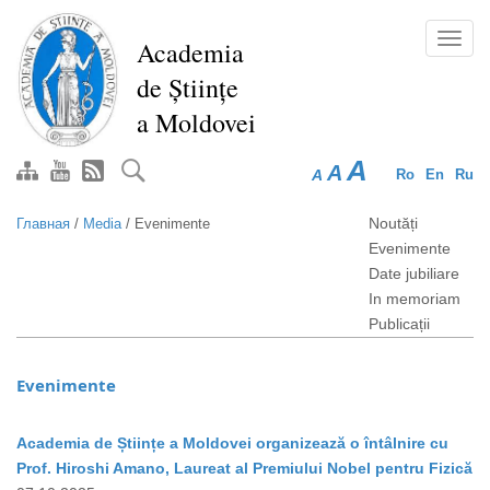
Перейти
к
Toggl
Academia
основному
navig
de Științe
содержанию
a Moldovei
A
A
A
Ro
En
Ru
Noutăți
Главная
/
Media
/
Evenimente
Evenimente
Date jubiliare
In memoriam
Publicații
Evenimente
Academia de Științe a Moldovei organizează o întâlnire cu
Prof. Hiroshi Amano, Laureat al Premiului Nobel pentru Fizică