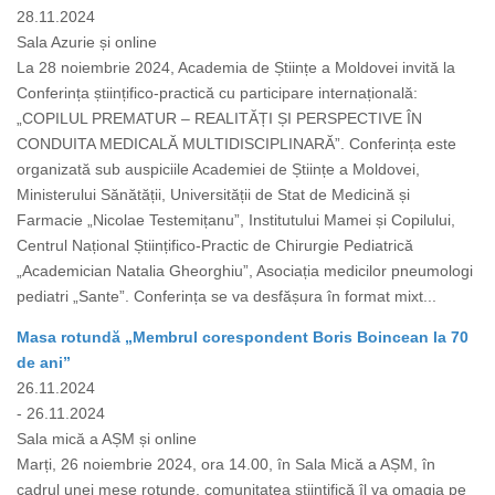
28.11.2024
Sala Azurie și online
La 28 noiembrie 2024, Academia de Științe a Moldovei invită la
Conferința științifico-practică cu participare internațională:
„COPILUL PREMATUR – REALITĂȚI ȘI PERSPECTIVE ÎN
CONDUITA MEDICALĂ MULTIDISCIPLINARĂ”. Conferința este
organizată sub auspiciile Academiei de Științe a Moldovei,
Ministerului Sănătății, Universității de Stat de Medicină și
Farmacie „Nicolae Testemițanu”, Institutului Mamei și Copilului,
Centrul Național Științifico-Practic de Chirurgie Pediatrică
„Academician Natalia Gheorghiu”, Asociația medicilor pneumologi
pediatri „Sante”. Conferința se va desfășura în format mixt...
Masa rotundă „Membrul corespondent Boris Boincean la 70
de ani”
26.11.2024
- 26.11.2024
Sala mică a AȘM și online
Marți, 26 noiembrie 2024, ora 14.00, în Sala Mică a AȘM, în
cadrul unei mese rotunde, comunitatea științifică îl va omagia pe