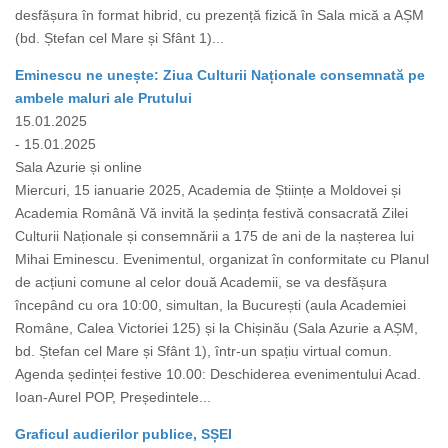
desfășura în format hibrid, cu prezență fizică în Sala mică a AȘM
(bd. Ștefan cel Mare și Sfânt 1)...
Eminescu ne unește: Ziua Culturii Naționale consemnată pe
ambele maluri ale Prutului
15.01.2025
- 15.01.2025
Sala Azurie și online
Miercuri, 15 ianuarie 2025, Academia de Științe a Moldovei și
Academia Română Vă invită la ședința festivă consacrată Zilei
Culturii Naționale și consemnării a 175 de ani de la nașterea lui
Mihai Eminescu. Evenimentul, organizat în conformitate cu Planul
de acțiuni comune al celor două Academii, se va desfășura
începând cu ora 10:00, simultan, la București (aula Academiei
Române, Calea Victoriei 125) și la Chișinău (Sala Azurie a AȘM,
bd. Ștefan cel Mare și Sfânt 1), într-un spațiu virtual comun.
Agenda ședinței festive 10.00: Deschiderea evenimentului Acad.
Ioan-Aurel POP, Președintele...
Graficul audierilor publice, SȘEI