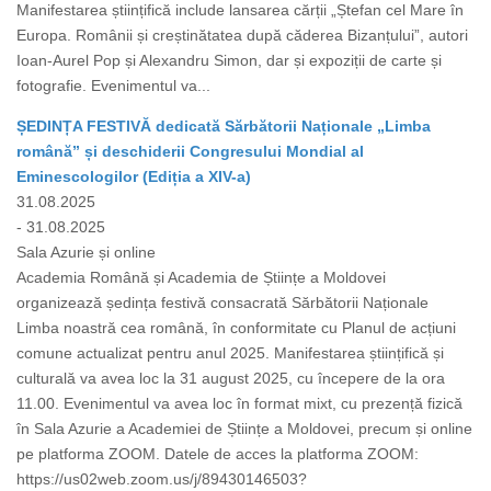
Manifestarea științifică include lansarea cărții „Ștefan cel Mare în
Europa. Românii și creștinătatea după căderea Bizanțului”, autori
Ioan-Aurel Pop și Alexandru Simon, dar și expoziții de carte și
fotografie. Evenimentul va...
ȘEDINȚA FESTIVĂ dedicată Sărbătorii Naționale „Limba
română” și deschiderii Congresului Mondial al
Eminescologilor (Ediția a XIV-a)
31.08.2025
- 31.08.2025
Sala Azurie și online
Academia Română și Academia de Științe a Moldovei
organizează ședința festivă consacrată Sărbătorii Naționale
Limba noastră cea română, în conformitate cu Planul de acțiuni
comune actualizat pentru anul 2025. Manifestarea științifică și
culturală va avea loc la 31 august 2025, cu începere de la ora
11.00. Evenimentul va avea loc în format mixt, cu prezență fizică
în Sala Azurie a Academiei de Științe a Moldovei, precum și online
pe platforma ZOOM. Datele de acces la platforma ZOOM:
https://us02web.zoom.us/j/89430146503?