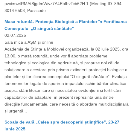
pwd=swtRMAtSjgdmWivz7A4EbIhvTcb62H.1 (Meeting ID: 894
3014 6503; Passcode...
Masa rotundă: Protecția Biologică a Plantelor în Fortificarea
Conceptului „O singură sănătate”
02.07.2025
Sala mică a AȘM și online
Academia de Științe a Moldovei organizează, la 02 iulie 2025, ora
13.00, o masă rotundă, unde vor fi abordate probleme
tehnologice și ecologice din agricultură, și propuse noi căi de
soluționare a acestora prin prisma extinderii protecției biologice a
plantelor și fortificarea conceptului “O singură sănătate”. Evoluția
fenomenelor legate de sporirea impactului schimbărilor climatice
asupra stării fitosanitare și necesitatea evidențierii și fortificării
capacităților de adaptare, în prezent reprezintă una dintre
direcțiile fundamentale, care necesită o abordare multidisciplinară
și urgentă...
Școala de vară „Calea spre descoperiri științifice”, 23-27
iunie 2025