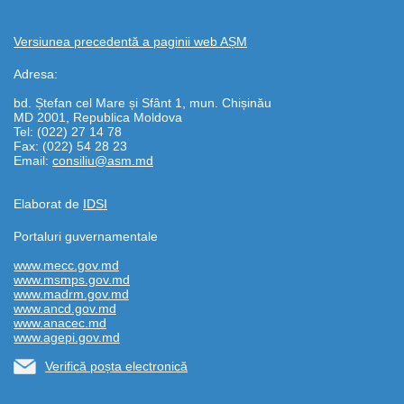
Versiunea precedentă a paginii web AȘM
Adresa:
bd. Ștefan cel Mare și Sfânt 1, mun. Chișinău
MD 2001, Republica Moldova
Tel: (022) 27 14 78
Fax: (022) 54 28 23
Email:
consiliu@asm.md
Elaborat de
IDSI
Portaluri guvernamentale
www.mecc.gov.md
www.msmps.gov.md
www.madrm.gov.md
www.ancd.gov.md
www.anacec.md
www.agepi.gov.md
Verifică poșta electronică