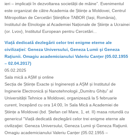
ieri – implicații în dezvoltarea societății de mâine”. Evenimentul
este organizat de către Academia de Științe a Moldovei, Centrul
Mitropolitan de Cercetări Științifice TABOR (Iași, România),
Institutul de Etnologie al Academiei Naționale de Științe a Ucrainei
(or. Lvov), Institutul European pentru Cercetări...
Viață dedicată dezlegării celor trei enigme eterne ale
civilizaţiei: Geneza Universului, Geneza Lumii şi Geneza
Raţiunii. Omagiu academicianului Valeriu Canțer (05.02.1955
– 02.04.2017)
05.02.2025
Sala mică a AȘM și online
Secția de Științe Exacte și Inginerești a AȘM și Institutul de
Inginerie Electronică și Nanotehnologii „Dumitru Ghițu” al
Universității Tehnice a Moldovei, organizează la 5 februarie
curent, începând cu ora 14:00, în Sala Mică a Academiei de
Științe a Moldovei (bd. Ștefan cel Mare, 1, et. II) masa rotundă cu
genericul “Viață dedicată dezlegării celor trei enigme eterne ale
civilizaţiei: Geneza Universului, Geneza Lumii şi Geneza Raţiunii.
Omagiu academicianului Valeriu Canțer (05.02.1955 –