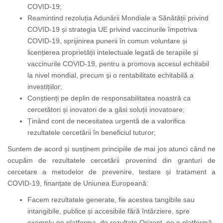
COVID-19;
Reamintind rezoluția Adunării Mondiale a Sănătății privind
COVID-19 și strategia UE privind vaccinurile împotriva
COVID-19, sprijinirea punerii în comun voluntare și
licențierea proprietății intelectuale legată de terapiile și
vaccinurile COVID-19, pentru a promova accesul echitabil
la nivel mondial, precum și o rentabilitate echitabilă a
investițiilor;
Conștienți pe deplin de responsabilitatea noastră ca
cercetători și inovatori de a găsi soluții inovatoare;
Ținând cont de necesitatea urgentă de a valorifica
rezultatele cercetării în beneficiul tuturor;
Suntem de acord și susținem principiile de mai jos atunci când ne
ocupăm de rezultatele cercetării provenind din granturi de
cercetare a metodelor de prevenire, testare și tratament a
COVID-19, finanțate de Uniunea Europeană:
Facem rezultatele generate, fie acestea tangibile sau
intangibile, publice și accesibile fără întârziere, spre
exemplu pe platforma de rezultate Orizont, pe o platformă