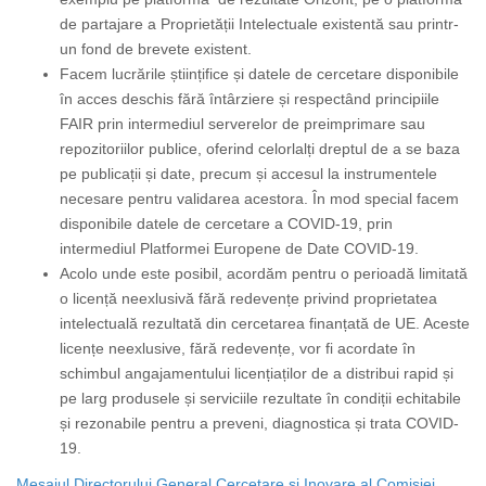
de partajare a Proprietății Intelectuale existentă sau printr-
un fond de brevete existent.
Facem lucrările științifice și datele de cercetare disponibile
în acces deschis fără întârziere și respectând principiile
FAIR prin intermediul serverelor de preimprimare sau
repozitoriilor publice, oferind celorlalți dreptul de a se baza
pe publicații și date, precum și accesul la instrumentele
necesare pentru validarea acestora. În mod special facem
disponibile datele de cercetare a COVID-19, prin
intermediul Platformei Europene de Date COVID-19.
Acolo unde este posibil, acordăm pentru o perioadă limitată
o licență neexlusivă fără redevențe privind proprietatea
intelectuală rezultată din cercetarea finanțată de UE. Aceste
licențe neexlusive, fără redevențe, vor fi acordate în
schimbul angajamentului licențiaților de a distribui rapid și
pe larg produsele și serviciile rezultate în condiții echitabile
și rezonabile pentru a preveni, diagnostica și trata COVID-
19.
Mesajul Directorului G
eneral Cercetare și Inovare al Comisiei