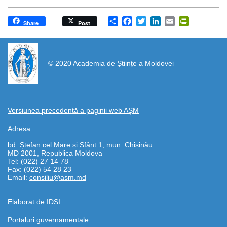
Share
Facebook
Twitter
LinkedIn
Email
PrintFrien
Share
Post
https://propletenie.ru/
© 2020 Academia de Științe a Moldovei
Versiunea precedentă a paginii web AȘM
Adresa:
bd. Ștefan cel Mare și Sfânt 1, mun. Chișinău
MD 2001, Republica Moldova
Tel: (022) 27 14 78
Fax: (022) 54 28 23
Email:
consiliu@asm.md
Elaborat de
IDSI
Portaluri guvernamentale