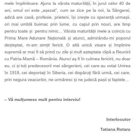
mele împlinitoare. Ajuns la vârsta maturității, în jurul celor 40 de
ani, omul ori este „așezat”, cum se zice pe la noi, la Sângerei,
adică are casă, profesie, prieteni, își crește cu speranță urmașii,
ori mai umblă buimac prin lume, cu capul prin nouri, are timp
pentru toate și pentru nimic... Vârsta maturității mele a coincis cu
Prima Mare Adunare Națională și atunci, admirându-mi poporul
deșteptat, m-am simțit fericit. O altă unică visare și împlinire
supremă ar mai fi să prind cu zile și mult așteptata clipă a Reunirii
cu Patria-Mamă – România. Atunci aș fi în culmea fericirii, nu doar
eu, ci și toți predecesorii mei sângerieni, cei care au votat Unirea
în 1918, cei deportați în Siberia
, cei dispăruți fără urmă, cei
care,
prin negura veacurilor, ne urmăresc și ne judecă pașii și faptele...
– Vă mulțumesc mult pentru interviu!
Interlocutor
Tatiana
Rotaru