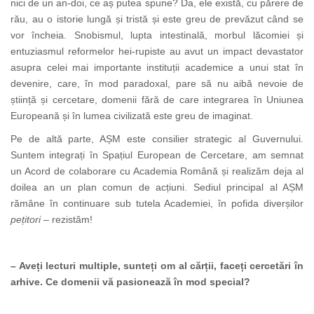
nici de un an-doi, ce aș putea spune? Da, ele există, cu părere de
rău, au o istorie lungă și tristă și este greu de prevăzut când se
vor încheia. Snobismul, lupta intestinală, morbul lăcomiei și
entuziasmul reformelor hei-rupiste au avut un impact devastator
asupra celei mai importante instituții academice a unui stat în
devenire, care, în mod paradoxal, pare să nu aibă nevoie de
știință și cercetare, domenii fără de care integrarea în Uniunea
Europeană și în lumea civilizată este greu de imaginat.
Pe de altă parte, AȘM este consilier strategic al Guvernului.
Suntem integrați în Spațiul European de Cercetare, am semnat
un Acord de colaborare cu Academia Română și realizăm deja al
doilea an un plan comun de acțiuni. Sediul principal al AȘM
rămâne în continuare sub tutela Academiei, în pofida diverșilor
pețitori
– rezistăm!
– Aveți lecturi multiple, sunteți om al cărții, faceți cercetări în
arhive. Ce domenii vă pasionează în mod special?