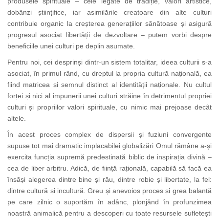
produsele spirituale – cele legate de tradiție, valori artistice,
dobânzi științifice, iar asimilările creatoare din alte culturi
contribuie organic la creșterea generațiilor sănătoase și asigură
progresul asociat libertății de dezvoltare – putem vorbi despre
beneficiile unei culturi pe deplin asumate.
Pentru noi, cei desprinși dintr-un sistem totalitar, ideea culturii s-a
asociat, în primul rând, cu dreptul la propria cultură națională, ea
fiind matricea și semnul distinct al identității naționale. Nu cultul
forței și nici al impunerii unei culturi străine în detrimentul propriei
culturi și propriilor valori spirituale, cu nimic mai prejoase decât
altele.
În acest proces complex de dispersii și fuziuni convergente
supuse tot mai dramatic implacabilei globalizări Omul rămâne a-și
exercita funcția supremă predestinată biblic de inspirația divină –
cea de liber arbitru. Adică, de ființă rațională, capabilă să facă ea
însăși alegerea dintre bine și rău, dintre robie și libertate, la fel:
dintre cultură și incultură. Greu și anevoios proces și grea balanță
pe care zilnic o suportăm în adânc, plonjând în profunzimea
noastră animalică pentru a descoperi cu toate resursele sufletești