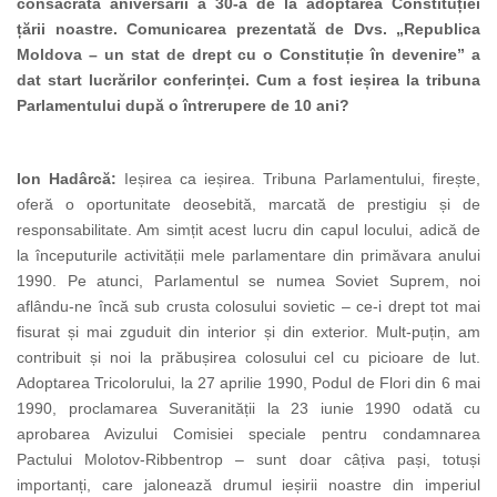
consacrată aniversării a 30-a de la adoptarea Constituției
țării noastre. Comunicarea prezentată de
Dvs. „Republica
Moldova – un stat de drept cu o Constituție în devenire”
a
dat start lucrărilor conferinței. Cum a fost ieșirea la tribuna
Parlamentului după o întrerupere de 10 ani?
Ion Hadârcă:
Ieșirea ca ieșirea. Tribuna
Parlamentului, firește,
oferă o oportunitate deosebită, marcată de prestigiu și de
responsabilitate. Am simțit acest lucru din capul locului, adică de
la începuturile activității mele parlamentare din primăvara anului
1990. Pe atunci, Parlamentul se
numea Soviet Suprem, noi
aflându-ne încă sub crusta colosului sovietic – ce-i drept tot mai
fisurat și mai zguduit din interior și din exterior. Mult-puțin, am
contribuit și noi la prăbușirea colosului cel cu picioare de lut.
Adoptarea Tricolorului, la 27 aprilie 1990, Podul de Flori din 6 mai
1990,
proclamarea Suveranității la 23 iunie 1990 odată cu
aprobarea Avizului Comisiei speciale pentru condamnarea
Pactului Molotov-Ribbentrop – sunt doar câțiva pași, totuși
importanți, care jalonează drumul ieșirii noastre din imperiul