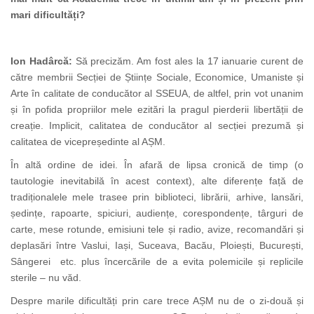
mari dificultăți?
Ion Hadârcă:
Să precizăm. Am fost ales la 17 ianuarie curent de
către membrii Secției de Științe Sociale, Economice, Umaniste și
Arte în calitate
de conducător
al SSEUA, de altfel, prin vot unanim
și în pofida propriilor mele ezitări la pragul pierderii libertății de
creație. Implicit, calitatea de
conducător
al secției prezumă și
calitatea de vicepreședinte al AȘM.
În altă ordine de idei. În afară de lipsa cronică de timp (o
tautologie inevitabilă în acest context), alte diferențe față de
tradiționalele mele trasee prin biblioteci, librării, arhive, lansări,
ședințe, rapoarte, spiciuri, audiențe, corespondențe, târguri de
carte, mese rotunde, emisiuni tele și radio, avize, recomandări și
deplasări între Vaslui, Iași, Suceava, Bacău, Ploiești, București,
Sângerei etc. plus încercările de a evita polemicile și replicile
sterile – nu văd.
Despre marile dificultăți prin care trece AȘM nu de o zi-două și