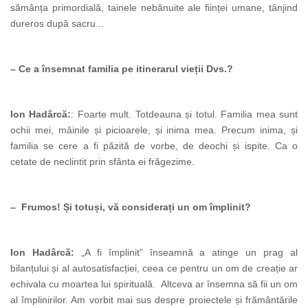
sămânța primordială, tainele nebănuite ale ființei umane, tânjind
dureros după sacru...
– Ce a însemnat familia pe itinerarul vieții Dvs.?
Ion Hadârcă:
: Foarte mult. Totdeauna și totul. Familia mea sunt
ochii mei, mâinile și picioarele, și inima mea. Precum inima, și
familia se cere a fi păzită de vorbe, de deochi și ispite. Ca o
cetate de neclintit prin sfânta ei frăgezime.
– Frumos! Și totuși, vă considerați un om împlinit?
Ion Hadârcă:
„A fi împlinit” înseamnă a atinge un prag al
bilanțului și al autosatisfacției, ceea ce pentru un om de creație ar
echivala cu moartea lui spirituală. Altceva ar însemna să fii un om
al împlinirilor. Am vorbit mai sus despre proiectele și frământările