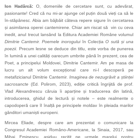
Ion Hadârcă:
O, domeniile de cercetare sunt, cu adevărat,
pasionante! Cred că nu mi-ar ajunge cel puțin două vieți ca să le
în-stăpânesc. Abia am bâjbâit câteva repere sigure în cercetarea
și asimilarea operei cantemirene. Chiar am riscat să vin cu ceva
inedit, anul trecut lansând la Editura Academiei Române volumul
Dimitrie Cantemir. Poemele inorogului
în Colecția
O sută și una
poezii.
Precum lesne se deduce din titlu, este vorba de punerea
în lumină a unei calități oarecum umbrite până în prezent, cea de
Poet, a principelui Moldovei, Dimitrie Cantemir. Am pe masa de
lucru un alt volum excepțional care ni-l descoperă pe
metafizicianul Dimitrie Cantemir.
Imaginea de nezugrăvit a științei
sacrosancte
(Ed. Polirom, 2023), ediție critică îngrijită de prof.
Vlad Alexandrescu căruia îi aparține și traducerea din latină,
introducerea, ghidul de lectură și notele – este realmente o
capodoperă care îl înalță pe principele moldav în pleiada marilor
gânditori umaniști europeni.
Mircea Eliade, despre care am prezentat o comunicare la
Congresul Academiei Româno-Americane, la Sinaia, 2017, sau
Mihai Eminescu, asiduu recitit pe urmele marelui nostru