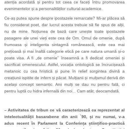
atenția acordată și pentru tot ceea ce faceți întru promovarea
evenimentelor și a personalităților cultural-academice.
Ce-aș putea spune despre ipostazele remarcate? Mi-ar plăcea să
fiu considerat poet, dar lucrul acesta trebuie să fie spus de alții,
nu de mine. Noțiunea de bază care unește toate ipostazele
pasagere ale unei vieți este cea de Om. Omul de omenie, după
frumoasa și inteligenta sintagmă românească, este cea mai
prețioasă și mai înaltă categorie etică pe care natura umană și-o
poate visa. A fi „de omenie” înseamnă a fi dedicat omeniei și
sacrificat omenescului. Astfel, vocația ontologică se încrucișează
metanoic cu cea hristică și pune în relief sorgintea divină a
creațiunii ispitite de infern și păcat. Mulțianii și mulțamul derivă din
același concept semantic. Anii mulți se dau nu pentru fală, ci
pentru luptă
cu hidra infernală din noi... Cam atât, deocamdată.
– Activitatea de tribun ce vă caracterizează ca reprezentat al
intelectualității basarabene din anii `90, și nu numai, v-a
adus recent în Parlament la Conferința științifico-practică