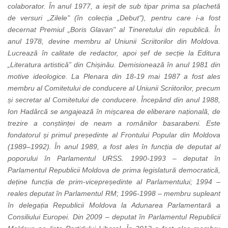
colaborator. În anul 1977, a ieșit de sub tipar prima sa plachetă
de versuri
„
Zilele" (în colecția
„
Debut"), pentru care i-a fost
decernat Premiul
„
Boris Glavan" al Tineretului din republică. În
anul 1978, devine membru al Uniunii Scriitorilor din Moldova.
Lucrează în calitate de redactor, apoi șef de secție la Editura
„
Literatura artistică
”
din Chișinău. Demisionează în anul 1981 din
motive ideologice. La Plenara din 18-19 mai 1987 a fost ales
membru al Comitetului de conducere al Uniunii Scriitorilor, precum
și secretar al Comitetului de conducere. Începând din anul 1988,
Ion Hadârcă se angajează în mișcarea de eliberare națională, de
trezire a conștiinței de neam a românilor basarabeni. Este
fondatorul și primul președinte al Frontului Popular din Moldova
(1989–1992). În anul 1989, a fost ales în funcția de deputat al
poporului în Parlamentul URSS.
1990-1993 – deputat în
Parlamentul Republicii Moldova de prima legislatură democratică,
deține funcția de prim-vicepreședinte al Parlamentului; 1994 –
reales deputat în Parlamentul RM; 1996-1998 – membru supleant
în delegația Republicii Moldova la Adunarea Parlamentară a
Consiliului Europei. Din 2009 – deputat în Parlamentul Republicii