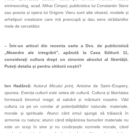
eminescolog, acad. Mihai Cimpoi; publicistica lui Constantin Stere
sau poezia și opera lui Grigore Vieru sunt alte obsesii, modele și
arhetipuri creatoare care mă preocupă și dau sens strădaniilor
mele de cercetător.
– Într-un articol din recenta carte a Dvs. de publicistică
„Meandre ale integrării”, apărută la Casa Editurii 11,
considerați cultura drept un sinonim absolut al libertății.
Puteți detalia și pentru cititorii noștri?
Ion Hadârcă:
Autorul
Micului prinț,
Antoine de Saint–Exupery,
spunea:
Esența culturii este setea de cultură.
Cultura și libertatea
formează binomul magic al salvării și mântuirii noastre. Văd
cultura ca pe un corolar al potențialităților naturale, materiale,
morale și spirituale. Atunci cânt omul ajunge să trăiască în
armonie cu natura; atunci când stăpânirea bunurilor materiale nu
este un scop în sine și nu covârșește normele morale, când