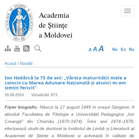
Mergi
la
Toggl
Academia
conţinutul
navig
de Științe
principal
a Moldovei
A
A
A
Ro
En
Ru
Acasă
/
Noutăți
Ion Hadârcă la 75 de ani: „Vârsta maturității mele a
coincis cu Marea Adunare Națională și atunci m-am
simțit fericit”
16.08.2024
Vizualizări: 873
Fișier biografic.
Născut la 17 august 1949 în orașul Sângerei. A
absolvit Facultatea de Filologie a Universității Pedagogice
„
Ion
Creangă" din Chișinău (1970-1974). Între anii 1974–1978,
efectuează studii de doctorat la Institutul de Limbă și Literatură al
Academiei de Științe a Moldovei și activează în calitate de