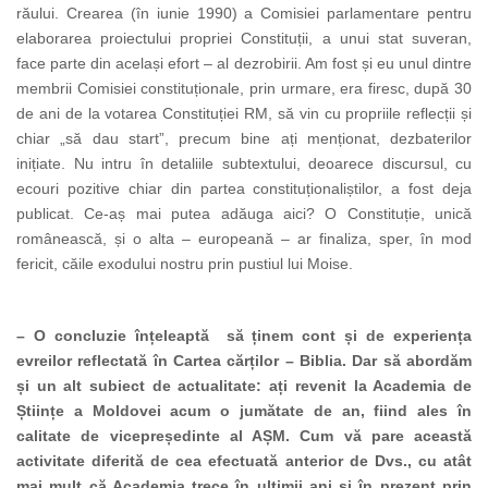
răului. Crearea (în iunie 1990) a Comisiei parlamentare pentru
elaborarea proiectului propriei Constituții, a unui stat suveran,
face parte din același efort – al dezrobirii. Am fost și eu unul dintre
membrii Comisiei constituționale, prin urmare, era firesc, după 30
de ani de la votarea Constituției RM, să vin cu propriile reflecții și
chiar „să dau start”, precum bine ați menționat, dezbaterilor
inițiate. Nu intru în detaliile subtextului, deoarece discursul, cu
ecouri pozitive chiar din partea constituționaliștilor, a fost deja
publicat. Ce-aș mai putea adăuga aici? O Constituție, unică
românească, și o alta – europeană – ar finaliza, sper, în mod
fericit, căile exodului nostru prin pustiul lui Moise.
– O concluzie înțeleaptă să ținem cont și de experiența
evreilor reflectată în Cartea cărților – Biblia. Dar să abordăm
și un alt subiect de actualitate: ați revenit la Academia de
Științe a Moldovei
acum o jumătate de an, fiind ales în
calitate de vicepreședinte al AȘM. Cum vă pare această
activitate diferită de cea efectuată anterior de Dvs., cu atât
mai mult că Academia trece în ultimii ani și în prezent prin