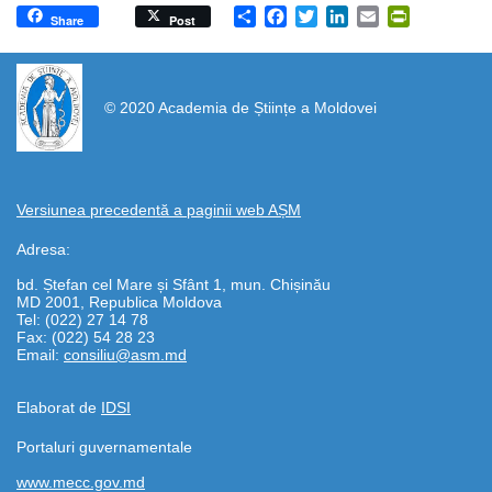
Share
Facebook
Twitter
LinkedIn
Email
PrintFrien
Share
Post
https://propletenie.ru/
© 2020 Academia de Științe a Moldovei
Versiunea precedentă a paginii web AȘM
Adresa:
bd. Ștefan cel Mare și Sfânt 1, mun. Chișinău
MD 2001, Republica Moldova
Tel: (022) 27 14 78
Fax: (022) 54 28 23
Email:
consiliu@asm.md
Elaborat de
IDSI
Portaluri guvernamentale
www.mecc.gov.md