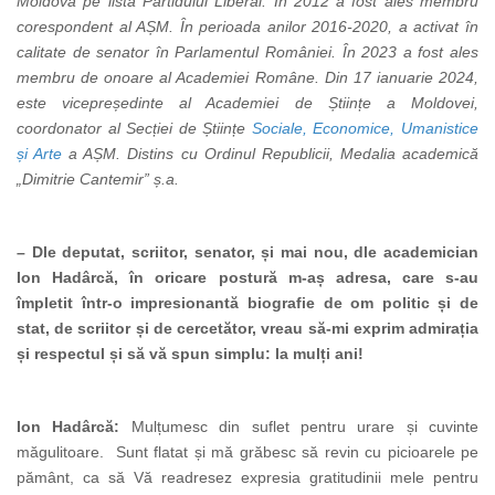
Moldova pe lista Partidului Liberal.
În 2012 a fost ales membru
corespondent al AȘM.
În perioada anilor 2016-2020, a
activat în
calitate de senator în Parlamentul României.
În 2023 a fost ales
membru de onoare al Academiei Române. Din 17 ianuarie 2024,
este
vicepreședinte al
Academiei de Științe a Moldovei
,
coordonator al Secției de Științe
Sociale, Economice, Umanistice
și Arte
a AȘM. Distins
cu Ordinul Republicii, Medalia academică
„
Dimitrie Cantemir
” ș.a.
– Dle deputat, scriitor, senator, și mai nou, dle academician
Ion Hadârcă, în oricare postură m-aș adresa, care s-au
împletit într-o impresionantă biografie de om politic și de
stat, de scriitor și de cercetător, vreau să-mi exprim admirația
și respectul și să vă spun simplu: la mulți ani!
Ion Hadârcă:
Mulțumesc din suflet pentru urare și cuvinte
măgulitoare. Sunt flatat și mă grăbesc să revin cu picioarele pe
pământ, ca să Vă readresez expresia gratitudinii mele pentru