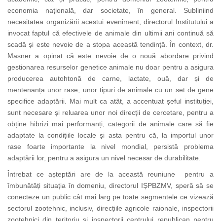
economia națională, dar societate, în general. Subliniind
necesitatea organizării acestui eveniment, directorul Institutului a
invocat faptul că efectivele de animale din ultimii ani continuă să
scadă și este nevoie de a stopa această tendință. În context, dr.
Mașner a opinat că este nevoie de o nouă abordare privind
gestionarea resurselor genetice animale nu doar pentru a asigura
producerea autohtonă de carne, lactate, ouă, dar și de
mentenanța unor rase, unor tipuri de animale cu un set de gene
specifice adaptării. Mai mult ca atât, a accentuat șeful instituției,
sunt necesare și reluarea unor noi direcții de cercetare, pentru a
obține hibrizi mai performanți, categorii de animale care să fie
adaptate la condițiile locale și asta pentru că, la importul unor
rase foarte importante la nivel mondial, persistă problema
adaptării lor, pentru a asigura un nivel necesar de durabilitate.
Întrebat ce așteptări are de la această reuniune pentru a
îmbunătăți situația în domeniu, directorul
IȘPBZMV, speră să se
conecteze u
n public cât mai larg pe toate segmentele ce vizează
sectorul zootehnic, inclusiv, direcțiile agricole raionale, inspectorii
zootehnici din teritoriu și inspectorii centrului republican pentru