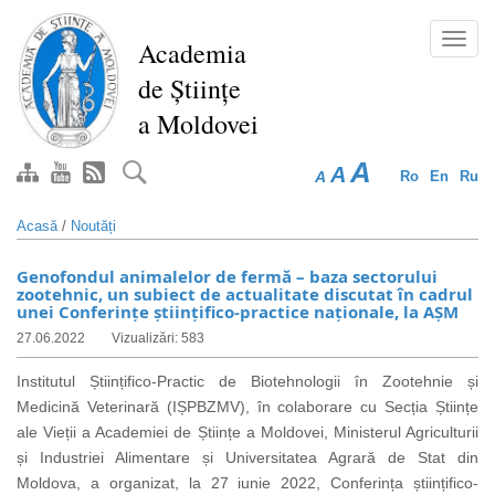
Mergi
la
Toggl
Academia
conţinutul
navig
de Științe
principal
a Moldovei
A
A
A
Ro
En
Ru
Acasă
/
Noutăți
Genofondul animalelor de fermă – baza sectorului
zootehnic, un subiect de actualitate discutat în cadrul
unei Conferințe științifico-practice naționale, la AȘM
27.06.2022
Vizualizări: 583
Institutul Științifico-Practic de Biotehnologii în Zootehnie și
Medicină Veterinară (IȘPBZMV), în colaborare cu Secția Științe
ale Vieții a Academiei de Științe a Moldovei, Ministerul Agriculturii
și Industriei Alimentare și Universitatea Agrară de Stat din
Moldova, a organizat, la 27 iunie 2022, Conferința științifico-