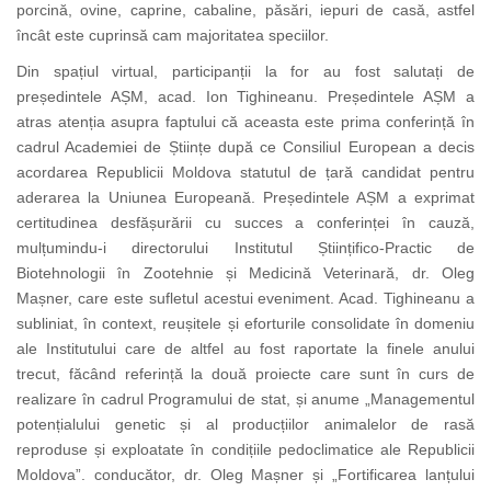
porcină, ovine, caprine, cabaline, păsări, iepuri de casă, astfel
încât este cuprinsă cam majoritatea speciilor.
Din spațiul virtual, participanții la for au fost salutați de
președintele AȘM, acad. Ion Tighineanu. Președintele AȘM a
atras atenția asupra faptului că aceasta este prima conferință în
cadrul Academiei de Științe după ce Consiliul European a decis
acordarea Republicii Moldova statutul de țară candidat pentru
aderarea la Uniunea Europeană. Președintele AȘM a exprimat
certitudinea desfășurării cu succes a conferinței în cauză,
mulțumindu-i directorului Institutul Științifico-Practic de
Biotehnologii în Zootehnie și Medicină Veterinară, dr. Oleg
Mașner, care este sufletul acestui eveniment. Acad. Tighineanu a
subliniat, în context, reușitele și eforturile consolidate în domeniu
ale Institutului care de altfel au fost raportate la finele anului
trecut, făcând referință la două proiecte care sunt în curs de
realizare în cadrul Programului de stat, și anume „Managementul
potențialului genetic și al producțiilor animalelor de rasă
reproduse și exploatate în condițiile pedoclimatice ale Republicii
Moldova”. conducător, dr. Oleg Mașner și „Fortificarea lanțului