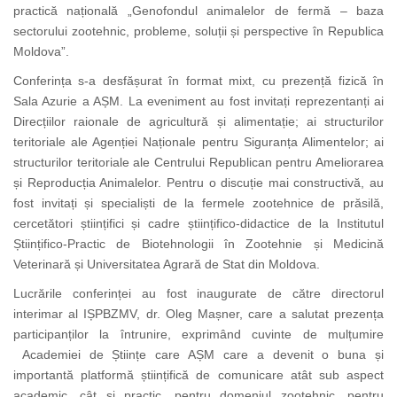
practică națională „Genofondul animalelor de fermă – baza
sectorului zootehnic, probleme, soluții și perspective în Republica
Moldova”.
Conferința s-a desfășurat în format mixt, cu prezență fizică în
Sala Azurie a AȘM.
La eveniment au fost invitați
reprezentanți ai
Direcțiilor raionale de agricultură și alimentație; ai structurilor
teritoriale ale Agenției Naționale pentru Siguranța Alimentelor; ai
structurilor teritoriale ale Centrului Republican pentru Ameliorarea
și Reproducția Animalelor. Pentru o discuție mai constructivă, au
fost invitați și specialiști de la fermele zootehnice de prăsilă,
cercetători științifici și cadre științifico-didactice de la Institutul
Științifico-Practic de Biotehnologii în Zootehnie și Medicină
Veterinară și Universitatea Agrară de Stat din Moldova.
Lucrările conferinței au fost inaugurate de către directorul
interimar al
IȘPBZMV, dr. Oleg Mașner, care a salutat prezența
participanților la întrunire, exprimând cuvinte de mulțumire
Academiei de Științe care AȘM care a devenit o buna și
importantă platformă științifică de comunicare atât sub aspect
academic, cât și practic, pentru domeniul zootehnic, pentru