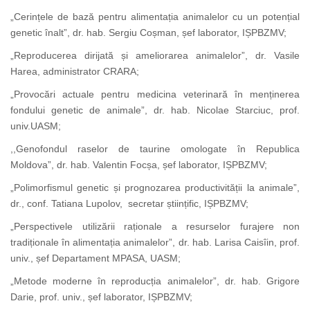
„Cerințele de bază pentru alimentația animalelor cu un potențial
genetic înalt”, dr. hab. Sergiu Coșman,
șef laborator, IȘPBZMV;
„Reproducerea dirijată și ameliorarea animalelor”, dr. Vasile
Harea, administrator CRARA;
„Provocări actuale pentru medicina veterinară în menținerea
fondului genetic de animale”, dr. hab. Nicolae Starciuc, prof.
univ.UASM;
,
,Genofondul raselor de taurine omologate în Republica
Moldova”, dr. hab. Valentin Focșa, șef laborator, IȘPBZMV;
„Polimorfismul genetic și prognozarea productivității la animale”,
dr., conf. Tatiana Lupolov, secretar științific, IȘPBZMV;
„Perspectivele utilizării raționale a resurselor furajere non
tradiționale în alimentația animalelor”, dr. hab. Larisa Caisîin, prof.
univ., șef Departament MPASA, UASM;
„Metode moderne în reproducția animalelor”, dr. hab. Grigore
Darie, prof. univ., șef laborator, IȘPBZMV;