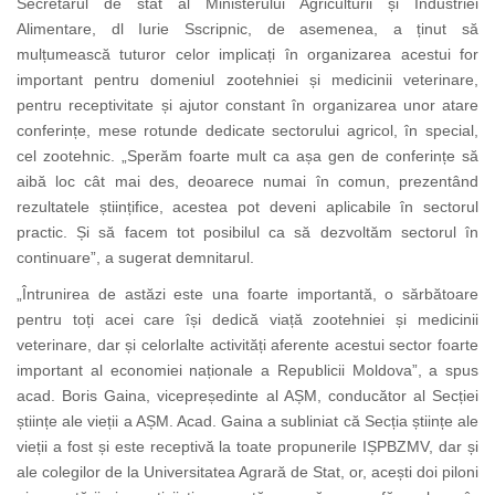
Secretarul de stat al Ministerului Agriculturii și Industriei
Alimentare, dl Iurie Sscripnic, de asemenea, a ținut să
mulțumească tuturor celor implicați în organizarea acestui for
important pentru domeniul zootehniei și medicinii veterinare,
pentru receptivitate și ajutor constant în organizarea unor atare
conferințe, mese rotunde dedicate sectorului agricol, în special,
cel zootehnic. „Sperăm foarte mult ca așa gen de conferințe să
aibă loc cât mai des, deoarece numai în comun, prezentând
rezultatele științifice, acestea pot deveni aplicabile în sectorul
practic. Și să facem tot posibilul ca să dezvoltăm sectorul în
continuare”, a sugerat demnitarul.
„Întrunirea de astăzi este una foarte importantă, o sărbătoare
pentru toți acei care își dedică viață zootehniei și medicinii
veterinare, dar și celorlalte activități aferente acestui sector foarte
important al economiei naționale a Republicii Moldova”, a spus
acad. Boris Gaina, vicepreședinte al AȘM, conducător al Secției
științe ale vieții a AȘM. Acad. Gaina a subliniat că Secția științe ale
vieții a fost și este receptivă la toate propunerile
IȘPBZMV,
dar și
ale colegilor de la Universitatea Agrară de Stat, or, acești doi piloni