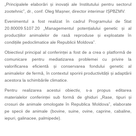
„Principalele elaborări și inovații ale Institutului pentru sectorul
zootehnic”, d
r., conf. Oleg Mașner
, director interimar IȘPBZMV.
Evenimentul a fost realizat în cadrul Programului de Stat
20.80009.5107.20 „Managementul potențialului genetic și al
producțiilor animalelor de rasă reproduse și exploatate în
condițiile pedoclimatice ale Republicii Moldova”.
Obiectivul principal al conferinței a fost de a crea o platformă de
comunicare pentru mediatizarea problemei cu privire la
valorificarea eficientă și conservarea fondului genetic al
animalelor de fermă, în contextul sporirii productivității și adaptării
acestora la schimbările climatice.
Pentru realizarea acestui obiectiv, s-a propus editarea
materialelor conferinței sub formă de ghiduri „Rase, tipuri și
crosuri de animale omologate în Republica Moldova”, elaborate
pe specii de animale (bovine, suine, ovine, caprine, cabaline,
iepuri, galinacee, palmipede).