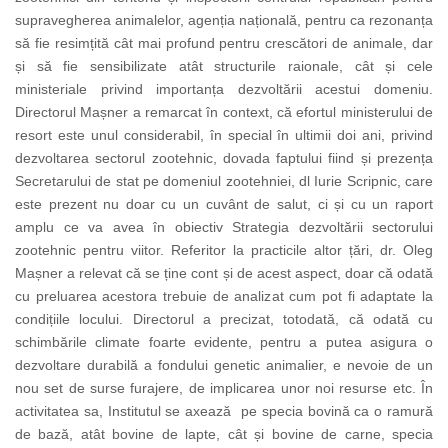
supravegherea animalelor, agenția națională, pentru ca rezonanța
să fie resimțită cât mai profund pentru crescători de animale, dar
și să fie sensibilizate atât structurile raionale, cât și cele
ministeriale privind importanța dezvoltării acestui domeniu.
Directorul Mașner a remarcat în context, că efortul ministerului de
resort este unul considerabil, în special în ultimii doi ani, privind
dezvoltarea sectorul zootehnic, dovada faptului fiind și prezența
Secretarului de stat pe domeniul zootehniei, dl Iurie Scripnic, care
este prezent nu doar cu un cuvânt de salut, ci și cu un raport
amplu ce va avea în obiectiv Strategia dezvoltării sectorului
zootehnic pentru viitor. Referitor la practicile altor țări, dr. Oleg
Mașner a relevat că se ține cont și de acest aspect, doar că odată
cu preluarea acestora trebuie de analizat cum pot fi adaptate la
condițiile locului. Directorul a precizat, totodată, că odată cu
schimbările climate foarte evidente, pentru a putea asigura o
dezvoltare durabilă a fondului genetic animalier, e nevoie de un
nou set de surse furajere, de implicarea unor noi resurse etc. În
activitatea sa, Institutul se axează pe specia bovină ca o ramură
de bază, atât bovine de lapte, cât și bovine de carne, specia