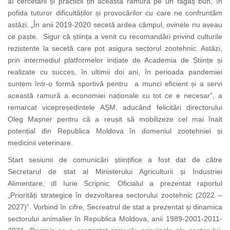
ai cercetării și practicii țin această ramură pe un făgaș bun, în
pofida tuturor dificultăților și provocărilor cu care ne confruntăm
astăzi. „În anii 2019-2020 secetă ardea câmpul, ovinele nu aveau
ce paște. Sigur că știința a venit cu recomandări privind culturile
rezistente la secetă care pot asigura sectorul zootehnic. Astăzi,
prin intermediul platformelor inițiate de Academia de Științe și
realizate cu succes, în ultimii doi ani, în perioada pandemiei
suntem într-o formă sportivă pentru a munci eficient și a servi
această ramură a economiei naționale cu tot ce e necesar”, a
remarcat vicepreședintele AȘM, aducând felicitări directorului
Oleg Mașner pentru că a reușit să mobilizeze cel mai înalt
potențial din Republica Moldova în domeniul zootehniei și
medicinii veterinare.
Start sesiunii de comunicări științifice a fost dat de către
Secretarul de stat al Ministerului Agriculturii și Industriei
Alimentare, dl Iurie Scripnic. Oficialul a prezentat raportul
„Priorități strategice în dezvoltarea sectorului zootehnic (2022 –
2027)”. Vorbind în cifre, Secreatrul de stat a prezentat și dinamica
sectorului animalier în Republica Moldova, anii 1989-2001-2011-