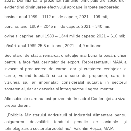
2021. Domnia sa a prezentat ramurile principale ale sectorului,
evidențiind diminuarea efectivului aproape în toate sectoarele:
bovine: anul 1989 – 1112 mii de capete; 2021 – 109 mii;
porcine: anul 1989 – 2045 mii de capete; 2021 – 340 mii;
ovine și caprine: anul 1989 – 1344 mii de capete; 2021 – 616 mii;
păsări: anul 1989 25,5 milioane; 2021 – 4,9 milioane.
Secretarul de stat a remarcat o situație mai bună la păsări, chiar
pentru a face față cerințelor de export. Reprezentantul MAIA a
invocat și producerea de carne, dar și creșterea cerințelor la
carne, venind totodată și cu o serie de propuneri, care, în
viziunea sa, ar îmbunătăți considerabil sutuația în sectorul
zooteteniei, dar ar dezvolta și întreg sectorul agroalimentar.
Alte subiecte care au fost prezentate în cadrul Conferinței au vizat
preponderent:
„Politicile Ministerului Agriculturii și Industriei Alimentare pentru
asigurarea dezvoltării fondului genetic de animale și
tehnologizarea sectorului zootehnic”, Valentin Roșca, MAIA;