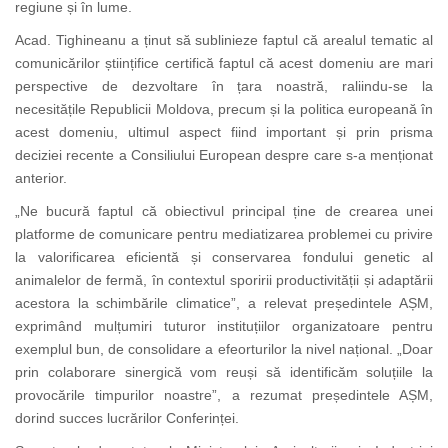
regiune și în lume.
Acad. Tighineanu a ținut să sublinieze faptul că arealul tematic al
comunicărilor științifice certifică faptul că acest domeniu are mari
perspective de dezvoltare în țara noastră, raliindu-se la
necesitățile Republicii Moldova, precum și la politica europeană în
acest domeniu, ultimul aspect fiind important și prin prisma
deciziei recente a Consiliului European despre care s-a menționat
anterior.
„Ne bucură faptul că obiectivul principal
ține de crearea unei
platforme de comunicare pentru mediatizarea problemei cu privire
la valorificarea eficientă și conservarea fondului genetic al
animalelor de fermă, în contextul sporirii productivității și adaptării
acestora la schimbările climatice”, a relevat președintele AȘM,
exprimând mulțumiri tuturor instituțiilor organizatoare pentru
exemplul bun, de consolidare a efeorturilor la nivel național. „Doar
prin colaborare sinergică vom reuși să identificăm soluțiile la
provocările timpurilor noastre”, a rezumat președintele AȘM,
dorind succes lucrărilor Conferinței.