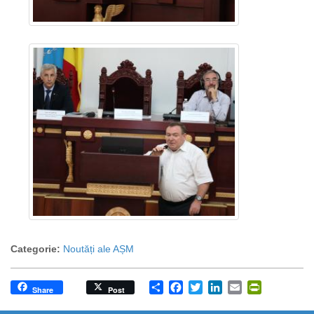
Categorie:
Noutăți ale AȘM
Share
Facebook
Twitter
LinkedIn
Email
PrintFrien
Share
Post