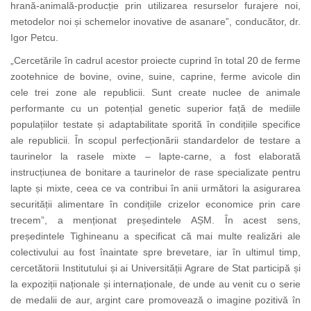
hrană-animală-producție prin utilizarea resurselor furajere noi,
metodelor noi și schemelor inovative de asanare”, conducător, dr.
Igor Petcu.
„Cercetările în cadrul acestor proiecte cuprind în total 20 de ferme
zootehnice de bovine, ovine, suine, caprine, ferme avicole din
cele trei zone ale republicii. Sunt create nuclee de animale
performante cu un potențial genetic superior față de mediile
populațiilor testate și adaptabilitate sporită în condițiile specifice
ale republicii. În scopul perfecționării standardelor de testare a
taurinelor la rasele mixte – lapte-carne, a fost elaborată
instrucțiunea de bonitare a taurinelor de rase specializate pentru
lapte și mixte, ceea ce va contribui în anii următori la asigurarea
securității alimentare în condițiile crizelor economice prin care
trecem”, a menționat președintele AȘM. În acest sens,
președintele Tighineanu a specificat că mai multe realizări ale
colectivului au fost înaintate spre brevetare, iar în ultimul timp,
cercetătorii Institutului și ai Universității Agrare de Stat participă și
la expoziții naționale și internaționale, de unde au venit cu o serie
de medalii de aur, argint care promovează o imagine pozitivă în