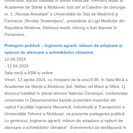
universitar, doctor habilitat în științe medicale, membru titular al
Academiei de Științe a Moldovei, fost șef al Catedrei de chirurgie
nr. 1 „Nicolae Anestiadi” a Universității de Stat de Medicină şi
Farmacie „Nicolae Testemiţanu”, președinte al Ligii Medicilor din
Republica Moldova. Distinsul medic chirurg a fost deputat în
Parlament...
Prelegere publică – Ingineria agrară: măsuri de adaptare și
opțiuni de atenuare a schimbărilor climatice
12.04.2024
- 12.04.2024
Sala mică a AȘM și online
Vineri, 12 aprilie 2024, cu începere de la ora14:00, în Sala Mică a
Academiei de Științe a Moldovei (bd. Ștefan cel Mare și Sfânt, 1),
doctorul habilitat în științe tehnice Valerian Cerempei, conferențiar
universitar în Departamentul bazele proiectării mașinilor din
cadrul Facultății Inginerie Mecanică, Industrială și Transporturi a
Universității Tehnice a Moldovei, va prezenta prelegerea publică
cu genericul „Ingineria agrară: măsuri de adaptare și opțiuni de
atenuare a schimbărilor climatice“. Evenimentul se desfășoară în