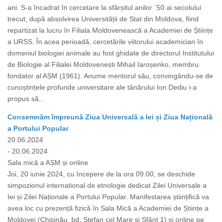
ani. S-a încadrat în cercetare la sfârșitul anilor `50 ai secolului
trecut, după absolvirea Universității de Stat din Moldova, fiind
repartizat la lucru în Filiala Moldovenească a Academiei de Științe
a URSS. În acea perioadă, cercetările viitorului academician în
domeniul biologiei animale au fost ghidate de directorul Institutului
de Biologie al Filialei Moldovenești Mihail Iaroșenko, membru
fondator al AȘM (1961). Anume mentorul său, convingându-se de
cunoștințele profunde universitare ale tânărului Ion Dediu i-a
propus să...
Consemnăm împreună Ziua Universală a Iei și Ziua Națională
a Portului Popular
20.06.2024
- 20.06.2024
Sala mică a AȘM și online
Joi, 20 iunie 2024, cu începere de la ora 09.00, se deschide
simpozionul international de etnologie dedicat Zilei Universale a
Iei și Zilei Naționale a Portului Popular. Manifestarea științifică va
avea loc cu prezență fizică în Sala Mică a Academiei de Științe a
Moldovei (Chișinău, bd. Ștefan cel Mare și Sfânt 1) și online pe