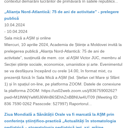
contextul demarării lucrărilor de primăvară în satele republicii...
„Alianța Nord-Atlantică: 75 de ani de activitate” - prelegere
publică
10.04.2024
- 10.04.2024
Sala mică a AȘM și online
Miercuri, 10 aprilie 2024, Academia de Științe a Moldovei invită la
prelegerea publică „Alianța Nord-Atlantică: 75 de ani de
activitate”, susținută de mem. cor. al AȘM Victor JUC, membru al
Secției științe sociale, economice, umanistice și arte. Evenimentul
se va desfășura începând cu orele 14.00, în format mixt, cu
prezență fizică în Sala Mică a AȘM (bd. Ștefan cel Mare și Sfânt
1) și în spațiul on-line, pe platforma ZOOM. Datele de conexiune
la platforma ZOOM: https://us02web.zoom.us/j/83675900262?
pwd=M1lNWjYwM0J6WnB6SEhhZnBBNUw4UT09 (Meeting ID:
836 7590 0262 Passcode: 527997) Raportorul...
Ziua Mondială a Sănătății Orale va fi marcată la AȘM prin
conferința științifico-practică „Actualități în stomatologia
pediatrică – stomatologia pediatrică ieri, azi, mâine