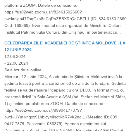
platforma ZOOM. Datele de conexiune:
https://us02web.zoom.us/j/82461502660?
pwd=sjgb47ToqGza8nCgRaZEBXRrQeGBZl.1 (ID: 824 6150 2660
Cod: 169869). Evenimentul este organizat de Ministerul Culturii,
Institutul Patrimoniului Cultural din Chișinău, în parteneriat cu...
CELEBRAREA ZILEI ACADEMIEI DE ȘTIINȚE A MOLDOVEI, LA
12 IUNIE 2024
12.06.2024
- 12.06.2024
Sala Azurie și online
Miercuri, 12 iunie 2024, Academia de Științe a Moldovei invită la
ședința festivă pentru a sărbători 63 de ani de la fondare. Ședința
festivă se va desfășura începând cu ora 14.00, în format mixt, cu
prezență fizică în Sala Azurie a AȘM (bd. Ștefan cel Mare și Sfânt,
1) și online pe platforma ZOOM. Datele de conexiune:
https://us02web.zoom.us/j/89904177379?
pwd=UYmjknqxx91hblcyMlhotKbR7vK2nd.1 (Meeting ID: 899
0417 7379; Passcode: 056379). Agenda evenimentului:
Deschiderea: Acad. Ion TIGHINEANU, Președintele AȘM Cuvânt