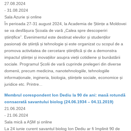
27.08.2024
- 31.08.2024
Sala Azurie și online
În perioada 27-31 august 2024, la Academia de Științe a Moldovei
se va desfășura Școala de vară „Calea spre descoperiri
științifice”. Evenimentul este destinat elevilor și studenților
pasionați de știință și tehnologie și este organizat cu scopul de a
promova activitatea de cercetare științifică și de a demonstra
impactul științei și inovațiilor asupra vieții cotidiene și bunăstării
sociale. Programul Școlii de vară cuprinde prelegeri din diverse
domenii, precum medicina, nanotehnologiile, tehnologiile
informaționale, ingineria, biologia, științele sociale, economice și
juridice etc. Printre...
Membrul corespondent Ion Dediu la 90 de ani: masă rotundă
consacrată savantului biolog (24.06.1934 – 04.11.2019)
21.06.2024
- 21.06.2024
Sala mică a AȘM și online
La 24 iunie curent savantul biolog Ion Dediu ar fi împlinit 90 de