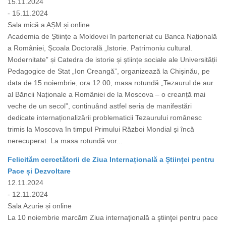
15.11.2024
- 15.11.2024
Sala mică a AȘM și online
Academia de Științe a Moldovei în parteneriat cu Banca Națională
a României, Școala Doctorală „Istorie. Patrimoniu cultural.
Modernitate” și Catedra de istorie și științe sociale ale Universității
Pedagogice de Stat „Ion Creangă”, organizează la Chișinău, pe
data de 15 noiembrie, ora 12.00, masa rotundă „Tezaurul de aur
al Băncii Naționale a României de la Moscova – o creanță mai
veche de un secol”, continuând astfel seria de manifestări
dedicate internaționalizării problematicii Tezaurului românesc
trimis la Moscova în timpul Primului Război Mondial și încă
nerecuperat. La masa rotundă vor...
Felicităm cercetătorii de Ziua Internațională a Științei pentru
Pace și Dezvoltare
12.11.2024
- 12.11.2024
Sala Azurie și online
La 10 noiembrie marcăm Ziua internaţională a ştiinţei pentru pace