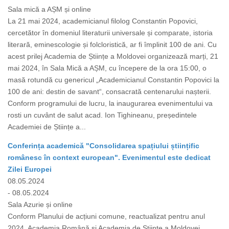
Sala mică a AȘM și online
La 21 mai 2024, academicianul filolog Constantin Popovici,
cercetător în domeniul literaturii universale și comparate, istoria
literară, eminescologie și folcloristică, ar fi împlinit 100 de ani. Cu
acest prilej Academia de Științe a Moldovei organizează marți, 21
mai 2024, în Sala Mică a AȘM, cu începere de la ora 15:00, o
masă rotundă cu genericul „Academicianul Constantin Popovici la
100 de ani: destin de savant“, consacrată centenarului nașterii.
Conform programului de lucru, la inaugurarea evenimentului va
rosti un cuvânt de salut acad. Ion Tighineanu, președintele
Academiei de Științe a...
Conferința academică "Consolidarea spațiului științific
românesc în context european". Evenimentul este dedicat
Zilei Europei
08.05.2024
- 08.05.2024
Sala Azurie și online
Conform Planului de acțiuni comune, reactualizat pentru anul
2024, Academia Română și Academia de Științe a Moldovei