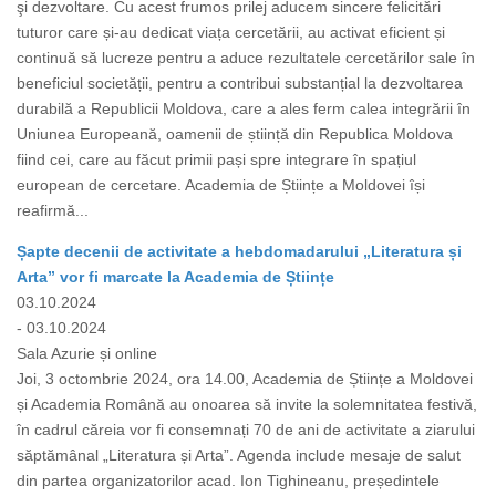
şi dezvoltare. Cu acest frumos prilej aducem sincere felicitări
tuturor care și-au dedicat viața cercetării, au activat eficient și
continuă să lucreze pentru a aduce rezultatele cercetărilor sale în
beneficiul societății, pentru a contribui substanțial la dezvoltarea
durabilă a Republicii Moldova, care a ales ferm calea integrării în
Uniunea Europeană, oamenii de știință din Republica Moldova
fiind cei, care au făcut primii pași spre integrare în spațiul
european de cercetare. Academia de Științe a Moldovei își
reafirmă...
Șapte decenii de activitate a hebdomadarului „Literatura și
Arta” vor fi marcate la Academia de Științe
03.10.2024
- 03.10.2024
Sala Azurie și online
Joi, 3 octombrie 2024, ora 14.00, Academia de Științe a Moldovei
și Academia Română au onoarea să invite la solemnitatea festivă,
în cadrul căreia vor fi consemnați 70 de ani de activitate a ziarului
săptămânal „Literatura și Arta”. Agenda include mesaje de salut
din partea organizatorilor acad. Ion Tighineanu, președintele