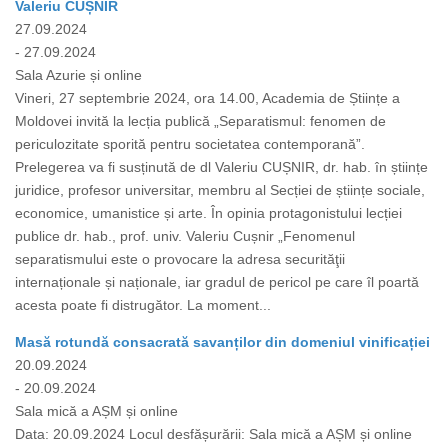
Valeriu CUȘNIR
27.09.2024
- 27.09.2024
Sala Azurie și online
Vineri, 27 septembrie 2024, ora 14.00, Academia de Științe a
Moldovei invită la lecția publică „Separatismul: fenomen de
periculozitate sporită pentru societatea contemporană”.
Prelegerea va fi susținută de dl Valeriu CUȘNIR, dr. hab. în științe
juridice, profesor universitar, membru al Secției de științe sociale,
economice, umanistice și arte. În opinia protagonistului lecției
publice dr. hab., prof. univ. Valeriu Cușnir „Fenomenul
separatismului este o provocare la adresa securităţii
internaționale și naționale, iar gradul de pericol pe care îl poartă
acesta poate fi distrugător. La moment...
Masă rotundă consacrată savanților din domeniul vinificației
20.09.2024
- 20.09.2024
Sala mică a AȘM și online
Data: 20.09.2024 Locul desfășurării: Sala mică a AȘM și online