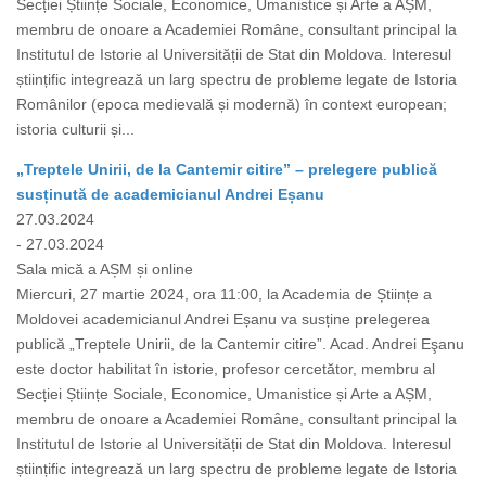
Secției Științe Sociale, Economice, Umanistice și Arte a AȘM,
membru de onoare a Academiei Române, consultant principal la
Institutul de Istorie al Universității de Stat din Moldova. Interesul
științific integrează un larg spectru de probleme legate de Istoria
Românilor (epoca medievală și modernă) în context european;
istoria culturii și...
„Treptele Unirii, de la Cantemir citire” – prelegere publică
susținută de academicianul Andrei Eșanu
27.03.2024
- 27.03.2024
Sala mică a AȘM și online
Miercuri, 27 martie 2024, ora 11:00, la Academia de Științe a
Moldovei academicianul Andrei Eșanu va susține prelegerea
publică „Treptele Unirii, de la Cantemir citire”. Acad. Andrei Eşanu
este doctor habilitat în istorie, profesor cercetător, membru al
Secției Științe Sociale, Economice, Umanistice și Arte a AȘM,
membru de onoare a Academiei Române, consultant principal la
Institutul de Istorie al Universității de Stat din Moldova. Interesul
științific integrează un larg spectru de probleme legate de Istoria