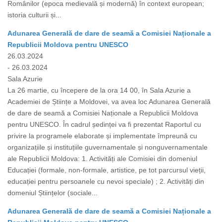
Românilor (epoca medievală și modernă) în context european;
istoria culturii și...
Adunarea Generală de dare de seamă a Comisiei Naționale a
Republicii Moldova pentru UNESCO
26.03.2024
- 26.03.2024
Sala Azurie
La 26 martie, cu începere de la ora 14 00, în Sala Azurie a
Academiei de Științe a Moldovei, va avea loc Adunarea Generală
de dare de seamă a Comisiei Naționale a Republicii Moldova
pentru UNESCO. În cadrul ședinței va fi prezentat Raportul cu
privire la programele elaborate și implementate împreună cu
organizațiile și instituțiile guvernamentale și nonguvernamentale
ale Republicii Moldova: 1. Activități ale Comisiei din domeniul
Educației (formale, non-formale, artistice, pe tot parcursul vieții,
educației pentru persoanele cu nevoi speciale) ; 2. Activități din
domeniul Științelor (sociale...
Adunarea Generală de dare de seamă a Comisiei Naționale a