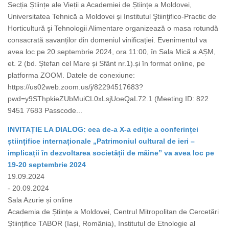
Secția Științe ale Vieții a Academiei de Științe a Moldovei,
Universitatea Tehnică a Moldovei și Institutul Ştiinţifico-Practic de
Horticultură şi Tehnologii Alimentare organizează o masa rotundă
consacrată savanților din domeniul vinificației. Evenimentul va
avea loc pe 20 septembrie 2024, ora 11:00, în Sala Mică a AȘM,
et. 2 (bd. Ștefan cel Mare și Sfânt nr.1).și în format online, pe
platforma ZOOM. Datele de conexiune:
https://us02web.zoom.us/j/82294517683?
pwd=y9SThpkieZUbMuiCL0xLsjUoeQaL72.1 (Meeting ID: 822
9451 7683 Passcode...
INVITAȚIE LA DIALOG: cea de-a X-a ediție a conferinței
științifice internaționale „Patrimoniul cultural de ieri –
implicații în dezvoltarea societății de mâine” va avea loc pe
19-20 septembrie 2024
19.09.2024
- 20.09.2024
Sala Azurie și online
Academia de Științe a Moldovei, Centrul Mitropolitan de Cercetări
Științifice TABOR (Iași, România), Institutul de Etnologie al