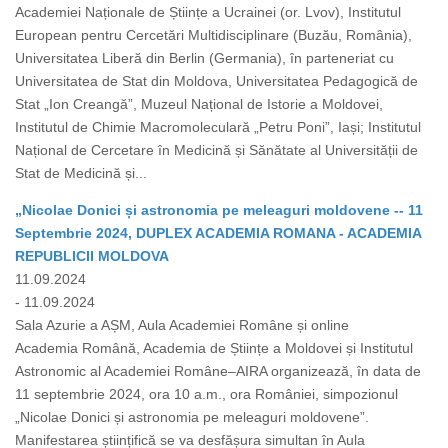
Academiei Naționale de Științe a Ucrainei (or. Lvov), Institutul
European pentru Cercetări Multidisciplinare (Buzău, România),
Universitatea Liberă din Berlin (Germania), în parteneriat cu
Universitatea de Stat din Moldova, Universitatea Pedagogică de
Stat „Ion Creangă”, Muzeul Național de Istorie a Moldovei,
Institutul de Chimie Macromoleculară „Petru Poni”, Iași; Institutul
Național de Cercetare în Medicină și Sănătate al Universității de
Stat de Medicină și...
„Nicolae Donici și astronomia pe meleaguri moldovene -- 11
Septembrie 2024, DUPLEX ACADEMIA ROMANA - ACADEMIA
REPUBLICII MOLDOVA
11.09.2024
- 11.09.2024
Sala Azurie a AȘM, Aula Academiei Române și online
Academia Română, Academia de Științe a Moldovei și Institutul
Astronomic al Academiei Române–AIRA organizează, în data de
11 septembrie 2024, ora 10 a.m., ora României, simpozionul
„Nicolae Donici și astronomia pe meleaguri moldovene”.
Manifestarea științifică se va desfășura simultan în Aula