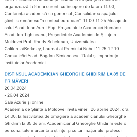
organizează la 8 mai curent, cu începere de la ora 11:00,
Conferința academică cu genericul „Consolidarea spațiului
științific românesc în context european". 11.00-11.25 Mesaje de
salut Acad. Ioan Aurel Pop, Președintele Academiei Române
Acad. Ion Tighineanu, Președintele Academiei de Științe a
Moldovei Prof. Randy Schekman, Universitatea
California/Berkeley, Laureat al Premiului Nobel 11.25-12.10
Comunicări Acad. Bogdan Simionescu: “Rolul și importanța
institutelor Academiei...
DISTINSUL ACADEMICIAN GHEORGHE GHIDIRIM LA 85 DE
PRIMĂVERI
26.04.2024
- 26.04.2024
Sala Azurie și online
Academia de Științe a Moldovei invită vineri, 26 aprilie 2024, ora
14.00, la festivitatea de omagiere a academicianului Gheorghe
Ghidirim la 85 de ani. Academicianul Gheorghe Ghidirim este o
personalitate marcantă a științei și culturii naționale, profesor