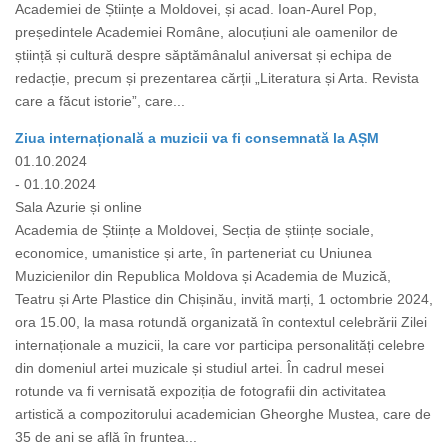
Academiei de Științe a Moldovei, și acad. Ioan-Aurel Pop,
președintele Academiei Române, alocuțiuni ale oamenilor de
știință și cultură despre săptămânalul aniversat și echipa de
redacție, precum și prezentarea cărții „Literatura și Arta. Revista
care a făcut istorie”, care...
Ziua internațională a muzicii va fi consemnată la AȘM
01.10.2024
- 01.10.2024
Sala Azurie și online
Academia de Științe a Moldovei, Secția de științe sociale,
economice, umanistice și arte, în parteneriat cu Uniunea
Muzicienilor din Republica Moldova și Academia de Muzică,
Teatru și Arte Plastice din Chișinău, invită marți, 1 octombrie 2024,
ora 15.00, la masa rotundă organizată în contextul celebrării Zilei
internaționale a muzicii, la care vor participa personalități celebre
din domeniul artei muzicale și studiul artei. În cadrul mesei
rotunde va fi vernisată expoziția de fotografii din activitatea
artistică a compozitorului academician Gheorghe Mustea, care de
35 de ani se află în fruntea...