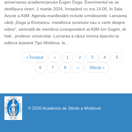
aniversarea academicianului Eugen Doga. Evenimentul se va
desfășura vineri, 1 martie 2024, începând cu ora 14.00, în Sala
Azurie a AȘM. Agenda manifestării include următoarele: Lansarea
cărții „Doga și Eminescu: metafizica sunetului sau o carte despre
iubire”, semnată de membrul corespondent al AȘM Ion Gagim, dr.
hab., profesor universitar. Lucrarea a văzut lumina tiparului la
editura ieșeană Tipo Moldova, la...
Paginare
Prima
« Început
Pagina
‹‹
Page
1
Pagina
2
Page
3
Page
4
Page
5
pagină
anterioară
curentă
Page
6
Page
7
Page
8
Pagina
››
Ultima
Sfârșit »
următoare
pagină
https://propletenie.ru/
© 2020 Academia de Științe a Moldovei