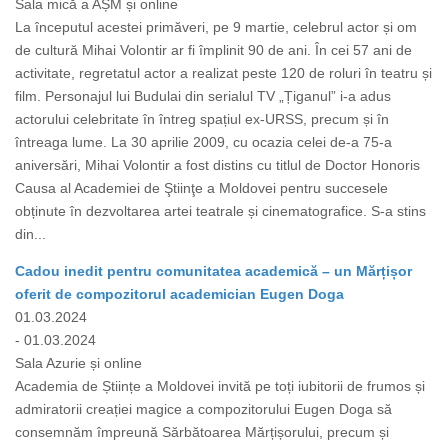
Sala mică a AȘM și online
La începutul acestei primăveri, pe 9 martie, celebrul actor și om
de cultură Mihai Volontir ar fi împlinit 90 de ani. În cei 57 ani de
activitate, regretatul actor a realizat peste 120 de roluri în teatru și
film. Personajul lui Budulai din serialul TV „Țiganul” i-a adus
actorului celebritate în întreg spațiul ex-URSS, precum și în
întreaga lume. La 30 aprilie 2009, cu ocazia celei de-a 75-a
aniversări, Mihai Volontir a fost distins cu titlul de Doctor Honoris
Causa al Academiei de Ştiinţe a Moldovei pentru succesele
obținute în dezvoltarea artei teatrale și cinematografice. S-a stins
din...
Cadou inedit pentru comunitatea academică – un Mărțișor
oferit de compozitorul academician Eugen Doga
01.03.2024
- 01.03.2024
Sala Azurie și online
Academia de Științe a Moldovei invită pe toți iubitorii de frumos și
admiratorii creației magice a compozitorului Eugen Doga să
consemnăm împreună Sărbătoarea Mărțișorului, precum și