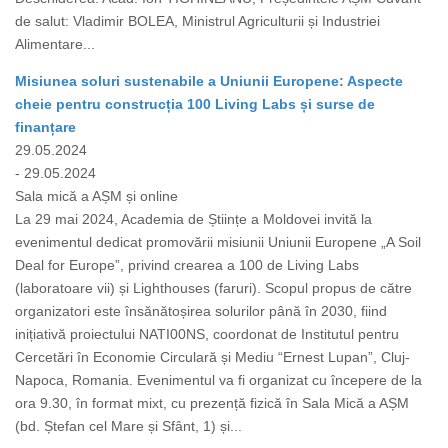
de salut: Vladimir BOLEA, Ministrul Agriculturii și Industriei
Alimentare...
Misiunea soluri sustenabile a Uniunii Europene: Aspecte
cheie pentru construcția 100 Living Labs și surse de
finanțare
29.05.2024
- 29.05.2024
Sala mică a AȘM și online
La 29 mai 2024, Academia de Științe a Moldovei invită la
evenimentul dedicat promovării misiunii Uniunii Europene „A Soil
Deal for Europe”, privind crearea a 100 de Living Labs
(laboratoare vii) și Lighthouses (faruri). Scopul propus de către
organizatori este însănătoșirea solurilor până în 2030, fiind
inițiativă proiectului NATI00NS, coordonat de Institutul pentru
Cercetări în Economie Circulară și Mediu “Ernest Lupan”, Cluj-
Napoca, Romania. Evenimentul va fi organizat cu începere de la
ora 9.30, în format mixt, cu prezență fizică în Sala Mică a AȘM
(bd. Ștefan cel Mare și Sfânt, 1) și...