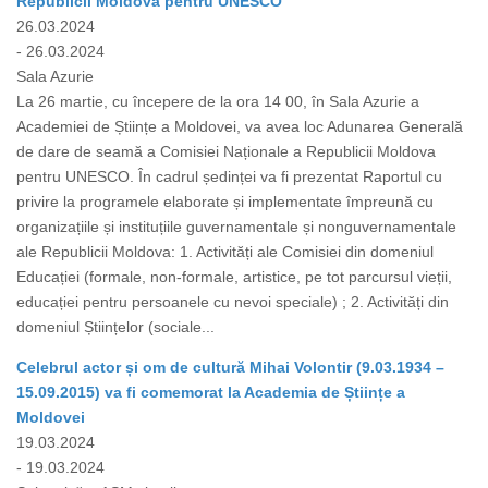
Republicii Moldova pentru UNESCO
26.03.2024
- 26.03.2024
Sala Azurie
La 26 martie, cu începere de la ora 14 00, în Sala Azurie a
Academiei de Științe a Moldovei, va avea loc Adunarea Generală
de dare de seamă a Comisiei Naționale a Republicii Moldova
pentru UNESCO. În cadrul ședinței va fi prezentat Raportul cu
privire la programele elaborate și implementate împreună cu
organizațiile și instituțiile guvernamentale și nonguvernamentale
ale Republicii Moldova: 1. Activități ale Comisiei din domeniul
Educației (formale, non-formale, artistice, pe tot parcursul vieții,
educației pentru persoanele cu nevoi speciale) ; 2. Activități din
domeniul Științelor (sociale...
Celebrul actor și om de cultură Mihai Volontir (9.03.1934 –
15.09.2015) va fi comemorat la Academia de Științe a
Moldovei
19.03.2024
- 19.03.2024