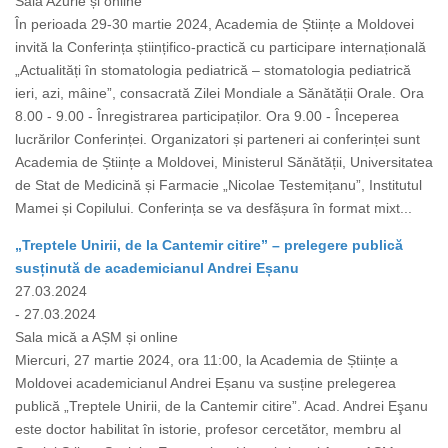
Sala Azurie și online
În perioada 29-30 martie 2024, Academia de Științe a Moldovei
invită la Conferința științifico-practică cu participare internațională
„Actualități în stomatologia pediatrică – stomatologia pediatrică
ieri, azi, mâine”, consacrată Zilei Mondiale a Sănătății Orale. Ora
8.00 - 9.00 - Înregistrarea participaților. Ora 9.00 - Începerea
lucrărilor Conferinței. Organizatori și parteneri ai conferinței sunt
Academia de Științe a Moldovei, Ministerul Sănătății, Universitatea
de Stat de Medicină și Farmacie „Nicolae Testemițanu”, Institutul
Mamei și Copilului. Conferința se va desfășura în format mixt...
„Treptele Unirii, de la Cantemir citire” – prelegere publică
susținută de academicianul Andrei Eșanu
27.03.2024
- 27.03.2024
Sala mică a AȘM și online
Miercuri, 27 martie 2024, ora 11:00, la Academia de Științe a
Moldovei academicianul Andrei Eșanu va susține prelegerea
publică „Treptele Unirii, de la Cantemir citire”. Acad. Andrei Eşanu
este doctor habilitat în istorie, profesor cercetător, membru al