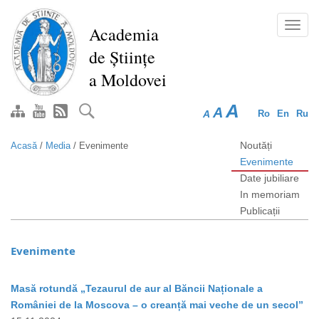
Mergi
la
Toggl
Academia
conţinutul
navig
de Științe
principal
a Moldovei
A
A
A
Ro
En
Ru
Noutăți
Acasă
/
Media
/
Evenimente
Evenimente
Date jubiliare
In memoriam
Publicații
Evenimente
Masă rotundă „Tezaurul de aur al Băncii Naționale a
României de la Moscova – o creanță mai veche de un secol”