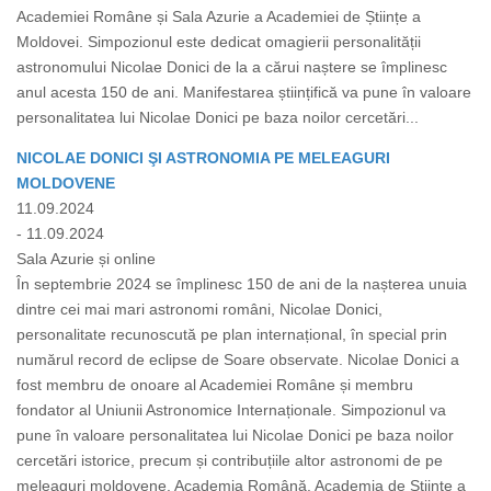
Academiei Române și Sala Azurie a Academiei de Științe a
Moldovei. Simpozionul este dedicat omagierii personalității
astronomului Nicolae Donici de la a cărui naștere se împlinesc
anul acesta 150 de ani. Manifestarea științifică va pune în valoare
personalitatea lui Nicolae Donici pe baza noilor cercetări...
NICOLAE DONICI ŞI ASTRONOMIA PE MELEAGURI
MOLDOVENE
11.09.2024
- 11.09.2024
Sala Azurie și online
În septembrie 2024 se împlinesc 150 de ani de la nașterea unuia
dintre cei mai mari astronomi români, Nicolae Donici,
personalitate recunoscută pe plan internațional, în special prin
numărul record de eclipse de Soare observate. Nicolae Donici a
fost membru de onoare al Academiei Române și membru
fondator al Uniunii Astronomice Internaționale. Simpozionul va
pune în valoare personalitatea lui Nicolae Donici pe baza noilor
cercetări istorice, precum și contribuțiile altor astronomi de pe
meleaguri moldovene. Academia Română, Academia de Științe a