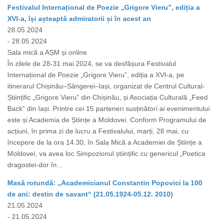
Festivalul Internațional de Poezie „Grigore Vieru”, ediția a
XVI-a, își așteaptă admiratorii și în acest an
28.05.2024
- 28.05.2024
Sala mică a AȘM și online
În zilele de 28-31 mai 2024, se va desfășura Festivalul
Internațional de Poezie „Grigore Vieru”, ediția a XVI-a, pe
itinerarul Chișinău–Sângerei–Iași, organizat de Centrul Cultural-
Științific „Grigore Vieru” din Chișinău, și Asociația Culturală „Feed
Back” din Iași. Printre cei 15 parteneri susținători ai evenimentului
este și Academia de Științe a Moldovei. Conform Programului de
acțiuni, în prima zi de lucru a Festivalului, marți, 28 mai, cu
începere de la ora 14.30, în Sala Mică a Academiei de Științe a
Moldovei, va avea loc Simpozionul științific cu genericul „Poetica
dragostei-dor în...
Masă rotundă: „Academicianul Constantin Popovici la 100
de ani: destin de savant“ (21.05.1924-05.12. 2010)
21.05.2024
- 21.05.2024