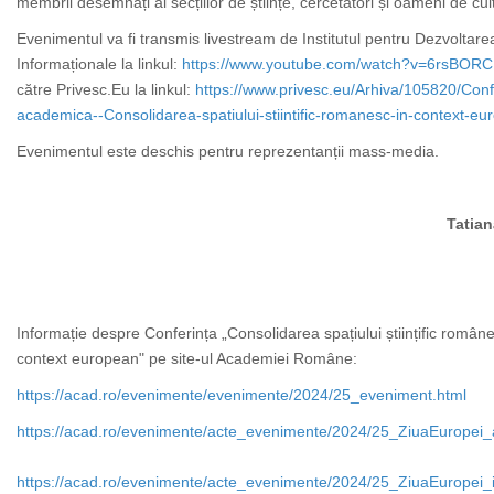
membrii desemnați ai secțiilor de științe, cercetători și oameni de cul
Evenimentul va fi transmis livestream de Institutul pentru Dezvoltarea
Informaționale la linkul:
https://www.youtube.com/watch?v=6rsBOR
către Privesc.Eu la linkul:
https://www.privesc.eu/Arhiva/105820/Conf
academica--Consolidarea-spatiului-stiintific-romanesc-in-context-eu
Evenimentul este deschis pentru reprezentanții mass-media.
Tatia
Informație despre Conferința
„Consolidarea spațiului științific român
context european"
pe site-ul Academiei Române:
https://acad.ro/evenimente/evenimente/2024/25_eveniment.html
https://acad.ro/evenimente/acte_evenimente/2024/25_ZiuaEuropei_a
https://acad.ro/evenimente/acte_evenimente/2024/25_ZiuaEuropei_in