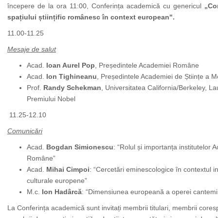
începere de la ora 11:00, Conferința academică cu genericul
„Co
spațiului științific românesc în context european".
11.00-11.25
Mesaje de salut
Acad.
Ioan Aurel Pop
, Președintele Academiei Române
Acad.
Ion Tighineanu
, Președintele Academiei de Științe a M
Prof.
Randy Schekman
, Universitatea California/Berkeley, La
Premiului Nobel
11.25-12.10
Comunicări
Acad.
Bogdan Simionescu
: “Rolul și importanța institutelor
Române”
Acad.
Mihai Cimpoi
: “Cercetări eminescologice în contextul int
culturale europene”
M.c.
Ion Hadârcă
: “Dimensiunea europeană a operei cantemi
La Conferința academică sunt invitați membrii titulari, membrii cores