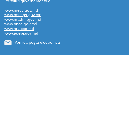
Portaluri guvernamentale
www.mecc.gov.md
www.msmps.gov.md
www.madrm.gov.md
www.ancd.gov.md
www.anacec.md
www.agepi.gov.md
Verifică poșta electronică