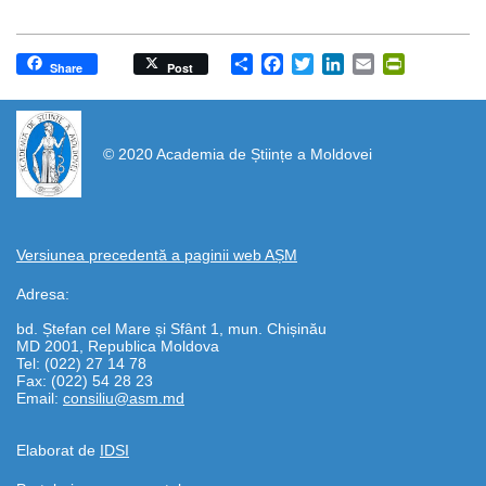
Share
Facebook
Twitter
LinkedIn
Email
PrintFrien
Share
Post
https://propletenie.ru/
© 2020 Academia de Științe a Moldovei
Versiunea precedentă a paginii web AȘM
Adresa:
bd. Ștefan cel Mare și Sfânt 1, mun. Chișinău
MD 2001, Republica Moldova
Tel: (022) 27 14 78
Fax: (022) 54 28 23
Email:
consiliu@asm.md
Elaborat de
IDSI