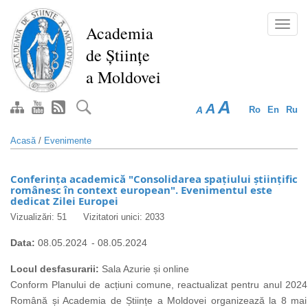
Mergi
la
Toggl
Academia
conţinutul
navig
de Științe
principal
a Moldovei
A
A
A
Ro
En
Ru
Acasă
/
Evenimente
Conferința academică "Consolidarea spațiului științific
românesc în context european". Evenimentul este
dedicat Zilei Europei
Vizualizări: 51
Vizitatori unici: 2033
Data:
08.05.2024
-
08.05.2024
Locul desfasurarii:
Sala Azurie și online
Conform Planului de acțiuni comune, reactualizat pentru anul 202
Română și Academia de Științe a Moldovei organizează la 8 mai