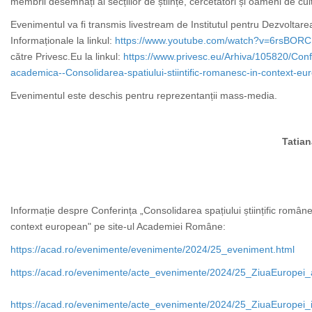
membrii desemnați ai secțiilor de științe, cercetători și oameni de cul
Evenimentul va fi transmis livestream de Institutul pentru Dezvoltarea
Informaționale la linkul:
https://www.youtube.com/watch?v=6rsBOR
către Privesc.Eu la linkul:
https://www.privesc.eu/Arhiva/105820/Conf
academica--Consolidarea-spatiului-stiintific-romanesc-in-context-eu
Evenimentul este deschis pentru reprezentanții mass-media.
Tatia
Informație despre Conferința
„Consolidarea spațiului științific român
context european"
pe site-ul Academiei Române:
https://acad.ro/evenimente/evenimente/2024/25_eveniment.html
https://acad.ro/evenimente/acte_evenimente/2024/25_ZiuaEuropei_a
https://acad.ro/evenimente/acte_evenimente/2024/25_ZiuaEuropei_in