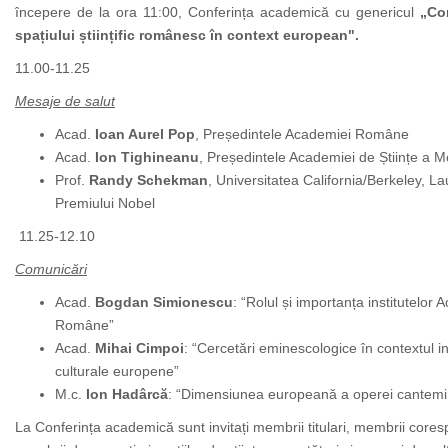
începere de la ora 11:00, Conferința academică cu genericul
„Co
spațiului științific românesc în context european".
11.00-11.25
Mesaje de salut
Acad.
Ioan Aurel Pop
, Președintele Academiei Române
Acad.
Ion Tighineanu
, Președintele Academiei de Științe a M
Prof.
Randy Schekman
, Universitatea California/Berkeley, La
Premiului Nobel
11.25-12.10
Comunicări
Acad.
Bogdan Simionescu
: “Rolul și importanța institutelor
Române”
Acad.
Mihai Cimpoi
: “Cercetări eminescologice în contextul int
culturale europene”
M.c.
Ion Hadârcă
: “Dimensiunea europeană a operei cantemi
La Conferința academică sunt invitați membrii titulari, membrii cores