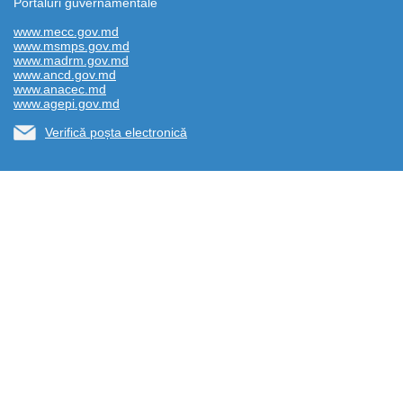
Portaluri guvernamentale
www.mecc.gov.md
www.msmps.gov.md
www.madrm.gov.md
www.ancd.gov.md
www.anacec.md
www.agepi.gov.md
Verifică poșta electronică