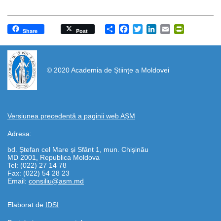
Share
Facebook
Twitter
LinkedIn
Email
PrintFrien
Share
Post
https://propletenie.ru/
© 2020 Academia de Științe a Moldovei
Versiunea precedentă a paginii web AȘM
Adresa:
bd. Ștefan cel Mare și Sfânt 1, mun. Chișinău
MD 2001, Republica Moldova
Tel: (022) 27 14 78
Fax: (022) 54 28 23
Email:
consiliu@asm.md
Elaborat de
IDSI