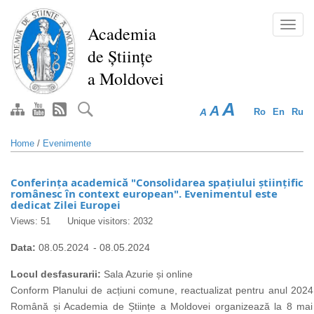
Skip
to
Toggl
Academia
main
navig
de Științe
content
a Moldovei
A
A
A
Ro
En
Ru
Home
/
Evenimente
Conferința academică "Consolidarea spațiului științific
românesc în context european". Evenimentul este
dedicat Zilei Europei
Views: 51
Unique visitors: 2032
Data:
08.05.2024
-
08.05.2024
Locul desfasurarii:
Sala Azurie și online
Conform Planului de acțiuni comune, reactualizat pentru anul 202
Română și Academia de Științe a Moldovei organizează la 8 mai