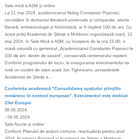
Sala mică a AȘM și online
La 21 mai 2024, academicianul filolog Constantin Popovici,
cercetător în domeniul literaturii universale și comparate, istoria
literară, eminescologie și folcloristică, ar fi împlinit 100 de ani. Cu
acest prilej Academia de Științe a Moldovei organizează marți, 21
mai 2024, în Sala Mică a AȘM, cu începere de la ora 15:00, o
masă rotundă cu genericul „Academicianul Constantin Popovici la
100 de ani: destin de savant“, consacrată centenarului nașterii.
Conform programului de lucru, la inaugurarea evenimentului va
rosti un cuvânt de salut acad. Ion Tighineanu, președintele
Academiei de Științe a...
Conferința academică "Consolidarea spațiului științific
românesc în context european". Evenimentul este dedicat
Zilei Europei
08.05.2024
- 08.05.2024
Sala Azurie și online
Conform Planului de acțiuni comune, reactualizat pentru anul
2024, Academia Română și Academia de Științe a Moldovei