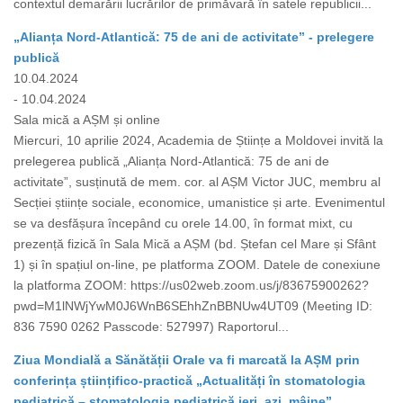
contextul demarării lucrărilor de primăvară în satele republicii...
„Alianța Nord-Atlantică: 75 de ani de activitate” - prelegere
publică
10.04.2024
- 10.04.2024
Sala mică a AȘM și online
Miercuri, 10 aprilie 2024, Academia de Științe a Moldovei invită la
prelegerea publică „Alianța Nord-Atlantică: 75 de ani de
activitate”, susținută de mem. cor. al AȘM Victor JUC, membru al
Secției științe sociale, economice, umanistice și arte. Evenimentul
se va desfășura începând cu orele 14.00, în format mixt, cu
prezență fizică în Sala Mică a AȘM (bd. Ștefan cel Mare și Sfânt
1) și în spațiul on-line, pe platforma ZOOM. Datele de conexiune
la platforma ZOOM: https://us02web.zoom.us/j/83675900262?
pwd=M1lNWjYwM0J6WnB6SEhhZnBBNUw4UT09 (Meeting ID:
836 7590 0262 Passcode: 527997) Raportorul...
Ziua Mondială a Sănătății Orale va fi marcată la AȘM prin
conferința științifico-practică „Actualități în stomatologia
pediatrică – stomatologia pediatrică ieri, azi, mâine”