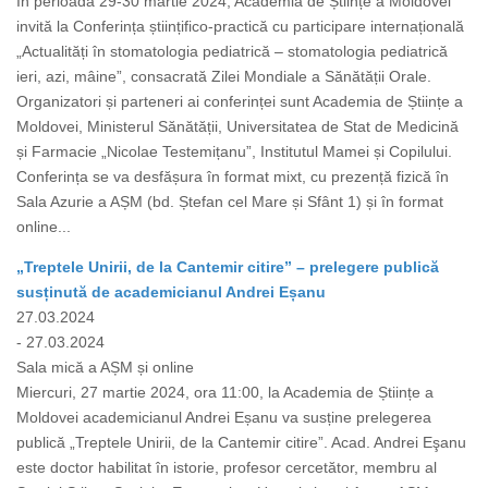
În perioada 29-30 martie 2024, Academia de Științe a Moldovei
invită la Conferința științifico-practică cu participare internațională
„Actualități în stomatologia pediatrică – stomatologia pediatrică
ieri, azi, mâine”, consacrată Zilei Mondiale a Sănătății Orale.
Organizatori și parteneri ai conferinței sunt Academia de Științe a
Moldovei, Ministerul Sănătății, Universitatea de Stat de Medicină
și Farmacie „Nicolae Testemițanu”, Institutul Mamei și Copilului.
Conferința se va desfășura în format mixt, cu prezență fizică în
Sala Azurie a AȘM (bd. Ștefan cel Mare și Sfânt 1) și în format
online...
„Treptele Unirii, de la Cantemir citire” – prelegere publică
susținută de academicianul Andrei Eșanu
27.03.2024
- 27.03.2024
Sala mică a AȘM și online
Miercuri, 27 martie 2024, ora 11:00, la Academia de Științe a
Moldovei academicianul Andrei Eșanu va susține prelegerea
publică „Treptele Unirii, de la Cantemir citire”. Acad. Andrei Eşanu
este doctor habilitat în istorie, profesor cercetător, membru al