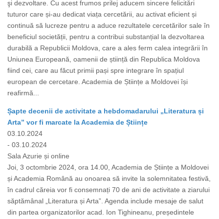
şi dezvoltare. Cu acest frumos prilej aducem sincere felicitări
tuturor care și-au dedicat viața cercetării, au activat eficient și
continuă să lucreze pentru a aduce rezultatele cercetărilor sale în
beneficiul societății, pentru a contribui substanțial la dezvoltarea
durabilă a Republicii Moldova, care a ales ferm calea integrării în
Uniunea Europeană, oamenii de știință din Republica Moldova
fiind cei, care au făcut primii pași spre integrare în spațiul
european de cercetare. Academia de Științe a Moldovei își
reafirmă...
Șapte decenii de activitate a hebdomadarului „Literatura și
Arta” vor fi marcate la Academia de Științe
03.10.2024
- 03.10.2024
Sala Azurie și online
Joi, 3 octombrie 2024, ora 14.00, Academia de Științe a Moldovei
și Academia Română au onoarea să invite la solemnitatea festivă,
în cadrul căreia vor fi consemnați 70 de ani de activitate a ziarului
săptămânal „Literatura și Arta”. Agenda include mesaje de salut
din partea organizatorilor acad. Ion Tighineanu, președintele