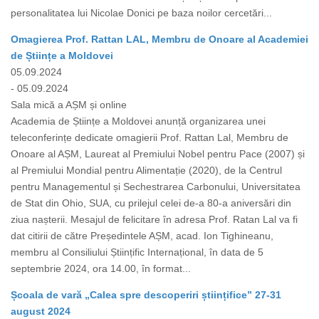
personalitatea lui Nicolae Donici pe baza noilor cercetări...
Omagierea Prof. Rattan LAL, Membru de Onoare al Academiei
de Științe a Moldovei
05.09.2024
- 05.09.2024
Sala mică a AȘM și online
Academia de Științe a Moldovei anunță organizarea unei
teleconferințe dedicate omagierii Prof. Rattan Lal, Membru de
Onoare al AȘM, Laureat al Premiului Nobel pentru Pace (2007) și
al Premiului Mondial pentru Alimentație (2020), de la Centrul
pentru Managementul și Sechestrarea Carbonului, Universitatea
de Stat din Ohio, SUA, cu prilejul celei de-a 80-a aniversări din
ziua nașterii. Mesajul de felicitare în adresa Prof. Ratan Lal va fi
dat citirii de către Președintele AȘM, acad. Ion Tighineanu,
membru al Consiliului Științific Internațional, în data de 5
septembrie 2024, ora 14.00, în format...
Școala de vară „Calea spre descoperiri științifice” 27-31
august 2024