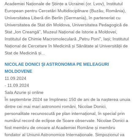
Academiei Naționale de Științe a Ucrainei (or. Lvov), Institutul
European pentru Cercetări Multidisciplinare (Buzău, România),
Universitatea Liberă din Berlin (Germania), în parteneriat cu
Universitatea de Stat din Moldova, Universitatea Pedagogică de
Stat „Ion Creangă”, Muzeul Național de Istorie a Moldovei,
Institutul de Chimie Macromoleculară „Petru Poni”, Iași; Institutul
Național de Cercetare în Medicină și Sănătate al Universității de
Stat de Medicină și...
NICOLAE DONICI ŞI ASTRONOMIA PE MELEAGURI
MOLDOVENE
11.09.2024
- 11.09.2024
Sala Azurie și online
În septembrie 2024 se împlinesc 150 de ani de la nașterea unuia
dintre cei mai mari astronomi români, Nicolae Donici,
personalitate recunoscută pe plan internațional, în special prin
numărul record de eclipse de Soare observate. Nicolae Donici a
fost membru de onoare al Academiei Române și membru
fondator al Uniunii Astronomice Internaționale. Simpozionul va