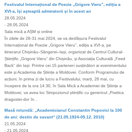
Festivalul Internațional de Poezie „Grigore Vieru”, ediția a
XVI-a, își așteaptă admiratorii și în acest an
28.05.2024
- 28.05.2024
Sala mică a AȘM și online
În zilele de 28-31 mai 2024, se va desfășura Festivalul
Internațional de Poezie „Grigore Vieru”, ediția a XVI-a, pe
itinerarul Chișinău–Sângerei–Iași, organizat de Centrul Cultural-
Științific „Grigore Vieru” din Chișinău, și Asociația Culturală „Feed
Back” din Iași. Printre cei 15 parteneri susținători ai evenimentului
este și Academia de Științe a Moldovei. Conform Programului de
acțiuni, în prima zi de lucru a Festivalului, marți, 28 mai, cu
începere de la ora 14.30, în Sala Mică a Academiei de Științe a
Moldovei, va avea loc Simpozionul științific cu genericul „Poetica
dragostei-dor în...
Masă rotundă: „Academicianul Constantin Popovici la 100
de ani: destin de savant“ (21.05.1924-05.12. 2010)
21.05.2024
- 21.05.2024