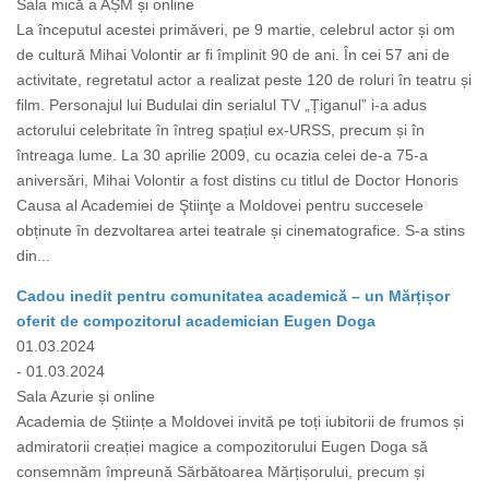
Sala mică a AȘM și online
La începutul acestei primăveri, pe 9 martie, celebrul actor și om
de cultură Mihai Volontir ar fi împlinit 90 de ani. În cei 57 ani de
activitate, regretatul actor a realizat peste 120 de roluri în teatru și
film. Personajul lui Budulai din serialul TV „Țiganul” i-a adus
actorului celebritate în întreg spațiul ex-URSS, precum și în
întreaga lume. La 30 aprilie 2009, cu ocazia celei de-a 75-a
aniversări, Mihai Volontir a fost distins cu titlul de Doctor Honoris
Causa al Academiei de Ştiinţe a Moldovei pentru succesele
obținute în dezvoltarea artei teatrale și cinematografice. S-a stins
din...
Cadou inedit pentru comunitatea academică – un Mărțișor
oferit de compozitorul academician Eugen Doga
01.03.2024
- 01.03.2024
Sala Azurie și online
Academia de Științe a Moldovei invită pe toți iubitorii de frumos și
admiratorii creației magice a compozitorului Eugen Doga să
consemnăm împreună Sărbătoarea Mărțișorului, precum și