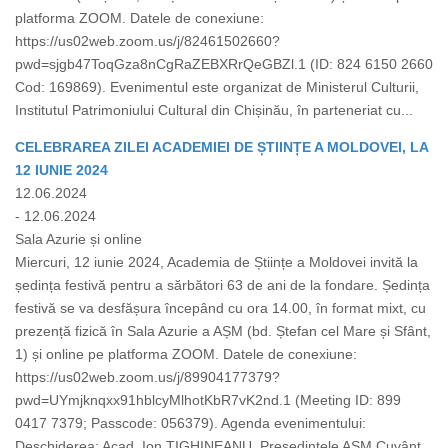
platforma ZOOM. Datele de conexiune:
https://us02web.zoom.us/j/82461502660?
pwd=sjgb47ToqGza8nCgRaZEBXRrQeGBZl.1 (ID: 824 6150 2660
Cod: 169869). Evenimentul este organizat de Ministerul Culturii,
Institutul Patrimoniului Cultural din Chișinău, în parteneriat cu...
CELEBRAREA ZILEI ACADEMIEI DE ȘTIINȚE A MOLDOVEI, LA
12 IUNIE 2024
12.06.2024
- 12.06.2024
Sala Azurie și online
Miercuri, 12 iunie 2024, Academia de Științe a Moldovei invită la
ședința festivă pentru a sărbători 63 de ani de la fondare. Ședința
festivă se va desfășura începând cu ora 14.00, în format mixt, cu
prezență fizică în Sala Azurie a AȘM (bd. Ștefan cel Mare și Sfânt,
1) și online pe platforma ZOOM. Datele de conexiune:
https://us02web.zoom.us/j/89904177379?
pwd=UYmjknqxx91hblcyMlhotKbR7vK2nd.1 (Meeting ID: 899
0417 7379; Passcode: 056379). Agenda evenimentului:
Deschiderea: Acad. Ion TIGHINEANU, Președintele AȘM Cuvânt