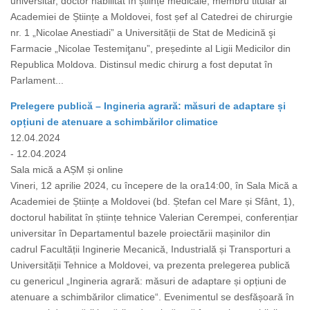
universitar, doctor habilitat în științe medicale, membru titular al
Academiei de Științe a Moldovei, fost șef al Catedrei de chirurgie
nr. 1 „Nicolae Anestiadi” a Universității de Stat de Medicină şi
Farmacie „Nicolae Testemiţanu”, președinte al Ligii Medicilor din
Republica Moldova. Distinsul medic chirurg a fost deputat în
Parlament...
Prelegere publică – Ingineria agrară: măsuri de adaptare și
opțiuni de atenuare a schimbărilor climatice
12.04.2024
- 12.04.2024
Sala mică a AȘM și online
Vineri, 12 aprilie 2024, cu începere de la ora14:00, în Sala Mică a
Academiei de Științe a Moldovei (bd. Ștefan cel Mare și Sfânt, 1),
doctorul habilitat în științe tehnice Valerian Cerempei, conferențiar
universitar în Departamentul bazele proiectării mașinilor din
cadrul Facultății Inginerie Mecanică, Industrială și Transporturi a
Universității Tehnice a Moldovei, va prezenta prelegerea publică
cu genericul „Ingineria agrară: măsuri de adaptare și opțiuni de
atenuare a schimbărilor climatice“. Evenimentul se desfășoară în