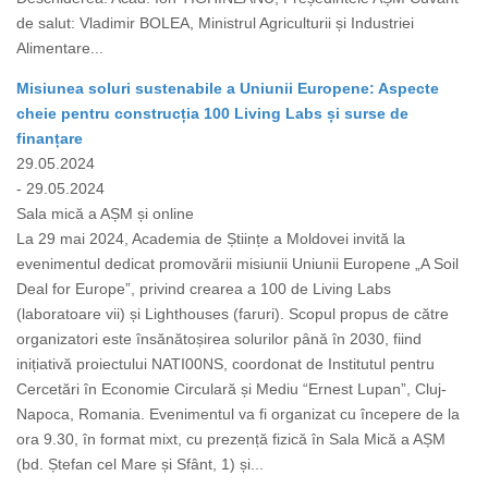
de salut: Vladimir BOLEA, Ministrul Agriculturii și Industriei
Alimentare...
Misiunea soluri sustenabile a Uniunii Europene: Aspecte
cheie pentru construcția 100 Living Labs și surse de
finanțare
29.05.2024
- 29.05.2024
Sala mică a AȘM și online
La 29 mai 2024, Academia de Științe a Moldovei invită la
evenimentul dedicat promovării misiunii Uniunii Europene „A Soil
Deal for Europe”, privind crearea a 100 de Living Labs
(laboratoare vii) și Lighthouses (faruri). Scopul propus de către
organizatori este însănătoșirea solurilor până în 2030, fiind
inițiativă proiectului NATI00NS, coordonat de Institutul pentru
Cercetări în Economie Circulară și Mediu “Ernest Lupan”, Cluj-
Napoca, Romania. Evenimentul va fi organizat cu începere de la
ora 9.30, în format mixt, cu prezență fizică în Sala Mică a AȘM
(bd. Ștefan cel Mare și Sfânt, 1) și...