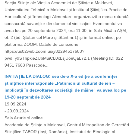
Secția Științe ale Vieții a Academiei de Științe a Moldovei,
Universitatea Tehnică a Moldovei și Institutul Ştiinţifico-Practic de
Horticultură şi Tehnologii Alimentare organizează o masa rotundă
consacrată savanților din domeniul vinificației. Evenimentul va
avea loc pe 20 septembrie 2024, ora 11:00, în Sala Mică a AȘM,
et. 2 (bd. Ștefan cel Mare și Sfânt nr.1).și în format online, pe
platforma ZOOM. Datele de conexiune:
https://us02web.zoom.us/j/82294517683?
pwd=y9SThpkieZUbMuiCL0xLsjUoeQaL72.1 (Meeting ID: 822
9451 7683 Passcode...
INVITAȚIE LA DIALOG: cea de-a X-a ediție a conferinței
științifice internaționale „Patrimoniul cultural de ieri –
implicații în dezvoltarea societății de mâine” va avea loc pe
19-20 septembrie 2024
19.09.2024
- 20.09.2024
Sala Azurie și online
Academia de Științe a Moldovei, Centrul Mitropolitan de Cercetări
Științifice TABOR (Iași, România), Institutul de Etnologie al