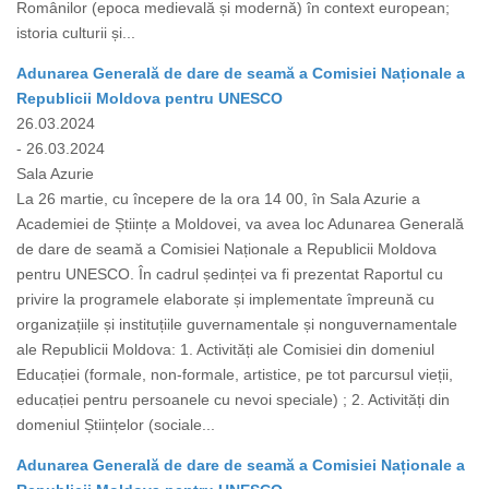
Românilor (epoca medievală și modernă) în context european;
istoria culturii și...
Adunarea Generală de dare de seamă a Comisiei Naționale a
Republicii Moldova pentru UNESCO
26.03.2024
- 26.03.2024
Sala Azurie
La 26 martie, cu începere de la ora 14 00, în Sala Azurie a
Academiei de Științe a Moldovei, va avea loc Adunarea Generală
de dare de seamă a Comisiei Naționale a Republicii Moldova
pentru UNESCO. În cadrul ședinței va fi prezentat Raportul cu
privire la programele elaborate și implementate împreună cu
organizațiile și instituțiile guvernamentale și nonguvernamentale
ale Republicii Moldova: 1. Activități ale Comisiei din domeniul
Educației (formale, non-formale, artistice, pe tot parcursul vieții,
educației pentru persoanele cu nevoi speciale) ; 2. Activități din
domeniul Științelor (sociale...
Adunarea Generală de dare de seamă a Comisiei Naționale a