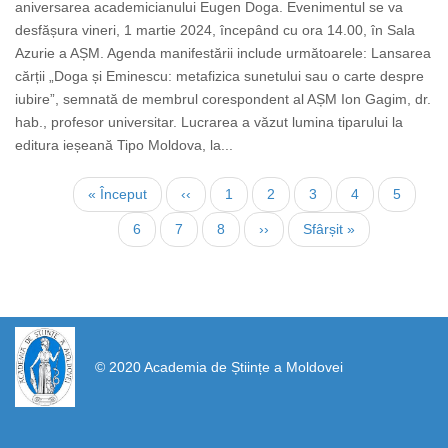
aniversarea academicianului Eugen Doga. Evenimentul se va
desfășura vineri, 1 martie 2024, începând cu ora 14.00, în Sala
Azurie a AȘM. Agenda manifestării include următoarele: Lansarea
cărții „Doga și Eminescu: metafizica sunetului sau o carte despre
iubire”, semnată de membrul corespondent al AȘM Ion Gagim, dr.
hab., profesor universitar. Lucrarea a văzut lumina tiparului la
editura ieșeană Tipo Moldova, la...
Paginare
Prima
« Început
Pagina
‹‹
Page
1
Pagina
2
Page
3
Page
4
Page
5
pagină
anterioară
curentă
Page
6
Page
7
Page
8
Pagina
››
Ultima
Sfârșit »
următoare
pagină
https://propletenie.ru/
© 2020 Academia de Științe a Moldovei