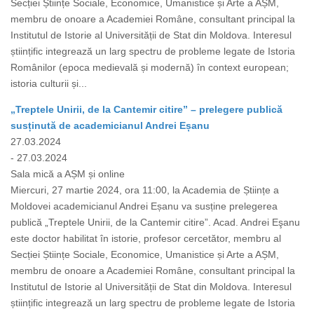
Secției Științe Sociale, Economice, Umanistice și Arte a AȘM,
membru de onoare a Academiei Române, consultant principal la
Institutul de Istorie al Universității de Stat din Moldova. Interesul
științific integrează un larg spectru de probleme legate de Istoria
Românilor (epoca medievală și modernă) în context european;
istoria culturii și...
„Treptele Unirii, de la Cantemir citire” – prelegere publică
susținută de academicianul Andrei Eșanu
27.03.2024
- 27.03.2024
Sala mică a AȘM și online
Miercuri, 27 martie 2024, ora 11:00, la Academia de Științe a
Moldovei academicianul Andrei Eșanu va susține prelegerea
publică „Treptele Unirii, de la Cantemir citire”. Acad. Andrei Eşanu
este doctor habilitat în istorie, profesor cercetător, membru al
Secției Științe Sociale, Economice, Umanistice și Arte a AȘM,
membru de onoare a Academiei Române, consultant principal la
Institutul de Istorie al Universității de Stat din Moldova. Interesul
științific integrează un larg spectru de probleme legate de Istoria