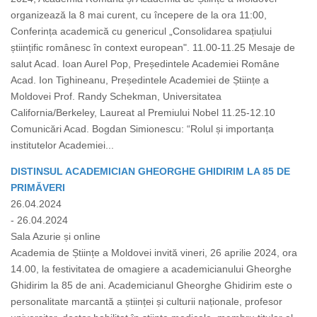
organizează la 8 mai curent, cu începere de la ora 11:00,
Conferința academică cu genericul „Consolidarea spațiului
științific românesc în context european". 11.00-11.25 Mesaje de
salut Acad. Ioan Aurel Pop, Președintele Academiei Române
Acad. Ion Tighineanu, Președintele Academiei de Științe a
Moldovei Prof. Randy Schekman, Universitatea
California/Berkeley, Laureat al Premiului Nobel 11.25-12.10
Comunicări Acad. Bogdan Simionescu: “Rolul și importanța
institutelor Academiei...
DISTINSUL ACADEMICIAN GHEORGHE GHIDIRIM LA 85 DE
PRIMĂVERI
26.04.2024
- 26.04.2024
Sala Azurie și online
Academia de Științe a Moldovei invită vineri, 26 aprilie 2024, ora
14.00, la festivitatea de omagiere a academicianului Gheorghe
Ghidirim la 85 de ani. Academicianul Gheorghe Ghidirim este o
personalitate marcantă a științei și culturii naționale, profesor