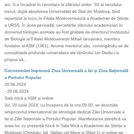
ani. S-a încadrat în cercetare la sfârșitul anilor `50 ai secolului
trecut, după absolvirea Universității de Stat din Moldova, fiind
repartizat la lucru în Filiala Moldovenească a Academiei de Științe
a URSS. În acea perioadă, cercetările viitorului academician în
domeniul biologiei animale au fost ghidate de directorul Institutului
de Biologie al Filialei Moldovenești Mihail Iaroșenko, membru
fondator al AȘM (1961). Anume mentorul său, convingându-se de
cunoștințele profunde universitare ale tânărului Ion Dediu i-a
propus să...
Consemnăm împreună Ziua Universală a Iei și Ziua Națională
a Portului Popular
20.06.2024
- 20.06.2024
Sala mică a AȘM și online
Joi, 20 iunie 2024, cu începere de la ora 09.00, se deschide
simpozionul international de etnologie dedicat Zilei Universale a
Iei și Zilei Naționale a Portului Popular. Manifestarea științifică va
avea loc cu prezență fizică în Sala Mică a Academiei de Științe a
Moldovei (Chișinău, bd. Ștefan cel Mare și Sfânt 1) și online pe