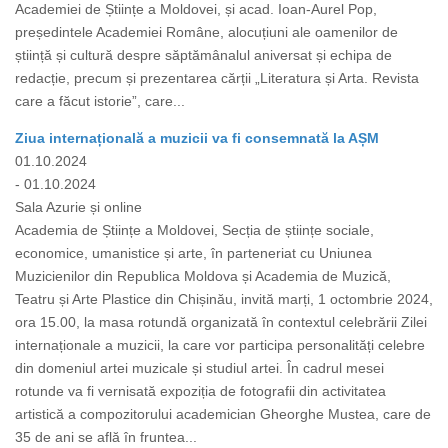
Academiei de Științe a Moldovei, și acad. Ioan-Aurel Pop,
președintele Academiei Române, alocuțiuni ale oamenilor de
știință și cultură despre săptămânalul aniversat și echipa de
redacție, precum și prezentarea cărții „Literatura și Arta. Revista
care a făcut istorie”, care...
Ziua internațională a muzicii va fi consemnată la AȘM
01.10.2024
- 01.10.2024
Sala Azurie și online
Academia de Științe a Moldovei, Secția de științe sociale,
economice, umanistice și arte, în parteneriat cu Uniunea
Muzicienilor din Republica Moldova și Academia de Muzică,
Teatru și Arte Plastice din Chișinău, invită marți, 1 octombrie 2024,
ora 15.00, la masa rotundă organizată în contextul celebrării Zilei
internaționale a muzicii, la care vor participa personalități celebre
din domeniul artei muzicale și studiul artei. În cadrul mesei
rotunde va fi vernisată expoziția de fotografii din activitatea
artistică a compozitorului academician Gheorghe Mustea, care de
35 de ani se află în fruntea...