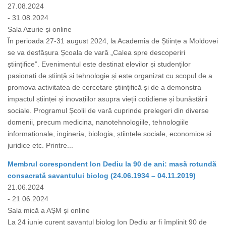
27.08.2024
- 31.08.2024
Sala Azurie și online
În perioada 27-31 august 2024, la Academia de Științe a Moldovei
se va desfășura Școala de vară „Calea spre descoperiri
științifice”. Evenimentul este destinat elevilor și studenților
pasionați de știință și tehnologie și este organizat cu scopul de a
promova activitatea de cercetare științifică și de a demonstra
impactul științei și inovațiilor asupra vieții cotidiene și bunăstării
sociale. Programul Școlii de vară cuprinde prelegeri din diverse
domenii, precum medicina, nanotehnologiile, tehnologiile
informaționale, ingineria, biologia, științele sociale, economice și
juridice etc. Printre...
Membrul corespondent Ion Dediu la 90 de ani: masă rotundă
consacrată savantului biolog (24.06.1934 – 04.11.2019)
21.06.2024
- 21.06.2024
Sala mică a AȘM și online
La 24 iunie curent savantul biolog Ion Dediu ar fi împlinit 90 de