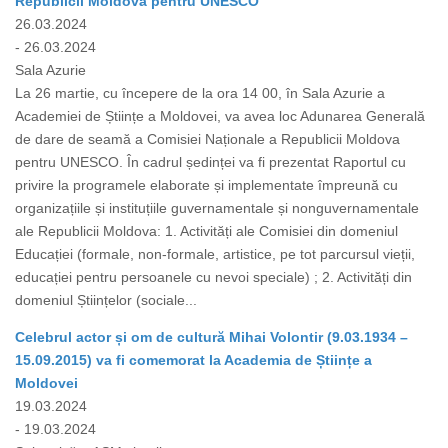
Republicii Moldova pentru UNESCO
26.03.2024
- 26.03.2024
Sala Azurie
La 26 martie, cu începere de la ora 14 00, în Sala Azurie a
Academiei de Științe a Moldovei, va avea loc Adunarea Generală
de dare de seamă a Comisiei Naționale a Republicii Moldova
pentru UNESCO. În cadrul ședinței va fi prezentat Raportul cu
privire la programele elaborate și implementate împreună cu
organizațiile și instituțiile guvernamentale și nonguvernamentale
ale Republicii Moldova: 1. Activități ale Comisiei din domeniul
Educației (formale, non-formale, artistice, pe tot parcursul vieții,
educației pentru persoanele cu nevoi speciale) ; 2. Activități din
domeniul Științelor (sociale...
Celebrul actor și om de cultură Mihai Volontir (9.03.1934 –
15.09.2015) va fi comemorat la Academia de Științe a
Moldovei
19.03.2024
- 19.03.2024