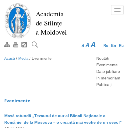
Mergi
la
Toggl
Academia
conţinutul
navig
de Științe
principal
a Moldovei
A
A
A
Ro
En
Ru
Noutăți
Acasă
/
Media
/
Evenimente
Evenimente
Date jubiliare
In memoriam
Publicații
Evenimente
Masă rotundă „Tezaurul de aur al Băncii Naționale a
României de la Moscova – o creanță mai veche de un secol”