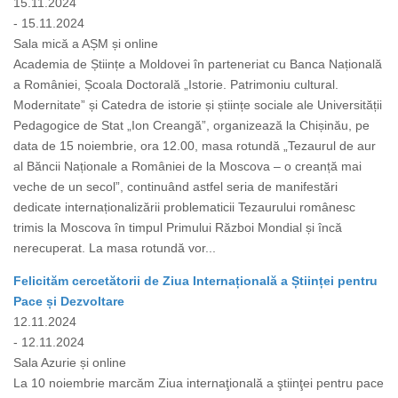
15.11.2024
- 15.11.2024
Sala mică a AȘM și online
Academia de Științe a Moldovei în parteneriat cu Banca Națională
a României, Școala Doctorală „Istorie. Patrimoniu cultural.
Modernitate” și Catedra de istorie și științe sociale ale Universității
Pedagogice de Stat „Ion Creangă”, organizează la Chișinău, pe
data de 15 noiembrie, ora 12.00, masa rotundă „Tezaurul de aur
al Băncii Naționale a României de la Moscova – o creanță mai
veche de un secol”, continuând astfel seria de manifestări
dedicate internaționalizării problematicii Tezaurului românesc
trimis la Moscova în timpul Primului Război Mondial și încă
nerecuperat. La masa rotundă vor...
Felicităm cercetătorii de Ziua Internațională a Științei pentru
Pace și Dezvoltare
12.11.2024
- 12.11.2024
Sala Azurie și online
La 10 noiembrie marcăm Ziua internaţională a ştiinţei pentru pace