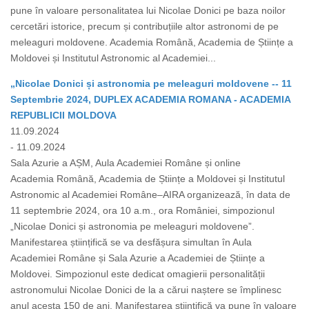
pune în valoare personalitatea lui Nicolae Donici pe baza noilor
cercetări istorice, precum și contribuțiile altor astronomi de pe
meleaguri moldovene. Academia Română, Academia de Științe a
Moldovei și Institutul Astronomic al Academiei...
„Nicolae Donici și astronomia pe meleaguri moldovene -- 11
Septembrie 2024, DUPLEX ACADEMIA ROMANA - ACADEMIA
REPUBLICII MOLDOVA
11.09.2024
- 11.09.2024
Sala Azurie a AȘM, Aula Academiei Române și online
Academia Română, Academia de Științe a Moldovei și Institutul
Astronomic al Academiei Române–AIRA organizează, în data de
11 septembrie 2024, ora 10 a.m., ora României, simpozionul
„Nicolae Donici și astronomia pe meleaguri moldovene”.
Manifestarea științifică se va desfășura simultan în Aula
Academiei Române și Sala Azurie a Academiei de Științe a
Moldovei. Simpozionul este dedicat omagierii personalității
astronomului Nicolae Donici de la a cărui naștere se împlinesc
anul acesta 150 de ani. Manifestarea științifică va pune în valoare