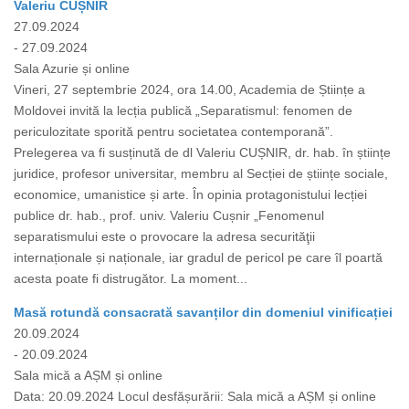
Valeriu CUȘNIR
27.09.2024
- 27.09.2024
Sala Azurie și online
Vineri, 27 septembrie 2024, ora 14.00, Academia de Științe a
Moldovei invită la lecția publică „Separatismul: fenomen de
periculozitate sporită pentru societatea contemporană”.
Prelegerea va fi susținută de dl Valeriu CUȘNIR, dr. hab. în științe
juridice, profesor universitar, membru al Secției de științe sociale,
economice, umanistice și arte. În opinia protagonistului lecției
publice dr. hab., prof. univ. Valeriu Cușnir „Fenomenul
separatismului este o provocare la adresa securităţii
internaționale și naționale, iar gradul de pericol pe care îl poartă
acesta poate fi distrugător. La moment...
Masă rotundă consacrată savanților din domeniul vinificației
20.09.2024
- 20.09.2024
Sala mică a AȘM și online
Data: 20.09.2024 Locul desfășurării: Sala mică a AȘM și online