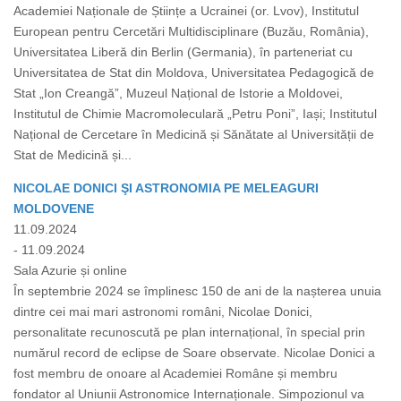
Academiei Naționale de Științe a Ucrainei (or. Lvov), Institutul
European pentru Cercetări Multidisciplinare (Buzău, România),
Universitatea Liberă din Berlin (Germania), în parteneriat cu
Universitatea de Stat din Moldova, Universitatea Pedagogică de
Stat „Ion Creangă”, Muzeul Național de Istorie a Moldovei,
Institutul de Chimie Macromoleculară „Petru Poni”, Iași; Institutul
Național de Cercetare în Medicină și Sănătate al Universității de
Stat de Medicină și...
NICOLAE DONICI ŞI ASTRONOMIA PE MELEAGURI
MOLDOVENE
11.09.2024
- 11.09.2024
Sala Azurie și online
În septembrie 2024 se împlinesc 150 de ani de la nașterea unuia
dintre cei mai mari astronomi români, Nicolae Donici,
personalitate recunoscută pe plan internațional, în special prin
numărul record de eclipse de Soare observate. Nicolae Donici a
fost membru de onoare al Academiei Române și membru
fondator al Uniunii Astronomice Internaționale. Simpozionul va