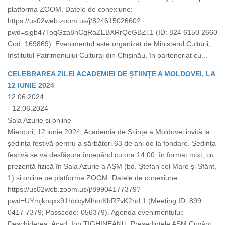
platforma ZOOM. Datele de conexiune:
https://us02web.zoom.us/j/82461502660?
pwd=sjgb47ToqGza8nCgRaZEBXRrQeGBZl.1 (ID: 824 6150 2660
Cod: 169869). Evenimentul este organizat de Ministerul Culturii,
Institutul Patrimoniului Cultural din Chișinău, în parteneriat cu...
CELEBRAREA ZILEI ACADEMIEI DE ȘTIINȚE A MOLDOVEI, LA
12 IUNIE 2024
12.06.2024
- 12.06.2024
Sala Azurie și online
Miercuri, 12 iunie 2024, Academia de Științe a Moldovei invită la
ședința festivă pentru a sărbători 63 de ani de la fondare. Ședința
festivă se va desfășura începând cu ora 14.00, în format mixt, cu
prezență fizică în Sala Azurie a AȘM (bd. Ștefan cel Mare și Sfânt,
1) și online pe platforma ZOOM. Datele de conexiune:
https://us02web.zoom.us/j/89904177379?
pwd=UYmjknqxx91hblcyMlhotKbR7vK2nd.1 (Meeting ID: 899
0417 7379; Passcode: 056379). Agenda evenimentului:
Deschiderea: Acad. Ion TIGHINEANU, Președintele AȘM Cuvânt