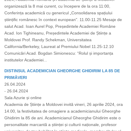
organizează la 8 mai curent, cu începere de la ora 11:00,
Conferința academică cu genericul „Consolidarea spațiului
științific românesc în context european". 11.00-11.25 Mesaje de
salut Acad. Ioan Aurel Pop, Președintele Academiei Române
Acad. Ion Tighineanu, Președintele Academiei de Științe a
Moldovei Prof. Randy Schekman, Universitatea
California/Berkeley, Laureat al Premiului Nobel 11.25-12.10
Comunicări Acad. Bogdan Simionescu: “Rolul și importanța
institutelor Academiei...
DISTINSUL ACADEMICIAN GHEORGHE GHIDIRIM LA 85 DE
PRIMĂVERI
26.04.2024
- 26.04.2024
Sala Azurie și online
Academia de Științe a Moldovei invită vineri, 26 aprilie 2024, ora
14.00, la festivitatea de omagiere a academicianului Gheorghe
Ghidirim la 85 de ani. Academicianul Gheorghe Ghidirim este o
personalitate marcantă a științei și culturii naționale, profesor