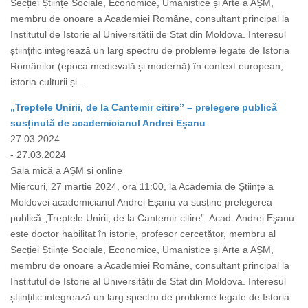
Secției Științe Sociale, Economice, Umanistice și Arte a AȘM,
membru de onoare a Academiei Române, consultant principal la
Institutul de Istorie al Universității de Stat din Moldova. Interesul
științific integrează un larg spectru de probleme legate de Istoria
Românilor (epoca medievală și modernă) în context european;
istoria culturii și...
„Treptele Unirii, de la Cantemir citire” – prelegere publică
susținută de academicianul Andrei Eșanu
27.03.2024
- 27.03.2024
Sala mică a AȘM și online
Miercuri, 27 martie 2024, ora 11:00, la Academia de Științe a
Moldovei academicianul Andrei Eșanu va susține prelegerea
publică „Treptele Unirii, de la Cantemir citire”. Acad. Andrei Eşanu
este doctor habilitat în istorie, profesor cercetător, membru al
Secției Științe Sociale, Economice, Umanistice și Arte a AȘM,
membru de onoare a Academiei Române, consultant principal la
Institutul de Istorie al Universității de Stat din Moldova. Interesul
științific integrează un larg spectru de probleme legate de Istoria