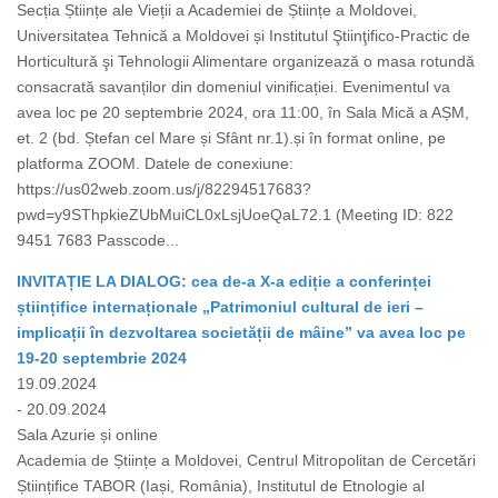
Secția Științe ale Vieții a Academiei de Științe a Moldovei,
Universitatea Tehnică a Moldovei și Institutul Ştiinţifico-Practic de
Horticultură şi Tehnologii Alimentare organizează o masa rotundă
consacrată savanților din domeniul vinificației. Evenimentul va
avea loc pe 20 septembrie 2024, ora 11:00, în Sala Mică a AȘM,
et. 2 (bd. Ștefan cel Mare și Sfânt nr.1).și în format online, pe
platforma ZOOM. Datele de conexiune:
https://us02web.zoom.us/j/82294517683?
pwd=y9SThpkieZUbMuiCL0xLsjUoeQaL72.1 (Meeting ID: 822
9451 7683 Passcode...
INVITAȚIE LA DIALOG: cea de-a X-a ediție a conferinței
științifice internaționale „Patrimoniul cultural de ieri –
implicații în dezvoltarea societății de mâine” va avea loc pe
19-20 septembrie 2024
19.09.2024
- 20.09.2024
Sala Azurie și online
Academia de Științe a Moldovei, Centrul Mitropolitan de Cercetări
Științifice TABOR (Iași, România), Institutul de Etnologie al