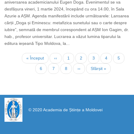
aniversarea academicianului Eugen Doga. Evenimentul se va
desfășura vineri, 1 martie 2024, începând cu ora 14.00, în Sala
Azurie a AȘM. Agenda manifestării include următoarele: Lansarea
cărții „Doga și Eminescu: metafizica sunetului sau o carte despre
iubire”, semnată de membrul corespondent al AȘM Ion Gagim, dr.
hab., profesor universitar. Lucrarea a văzut lumina tiparului la
editura ieșeană Tipo Moldova, la...
Paginare
Prima
« Început
Pagina
‹‹
Page
1
Pagina
2
Page
3
Page
4
Page
5
pagină
anterioară
curentă
Page
6
Page
7
Page
8
Pagina
››
Ultima
Sfârșit »
următoare
pagină
https://propletenie.ru/
© 2020 Academia de Științe a Moldovei