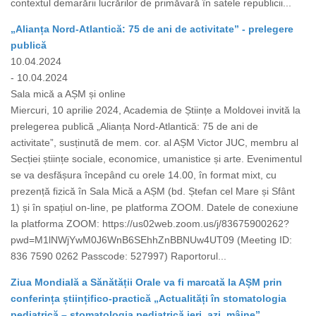
contextul demarării lucrărilor de primăvară în satele republicii...
„Alianța Nord-Atlantică: 75 de ani de activitate” - prelegere
publică
10.04.2024
- 10.04.2024
Sala mică a AȘM și online
Miercuri, 10 aprilie 2024, Academia de Științe a Moldovei invită la
prelegerea publică „Alianța Nord-Atlantică: 75 de ani de
activitate”, susținută de mem. cor. al AȘM Victor JUC, membru al
Secției științe sociale, economice, umanistice și arte. Evenimentul
se va desfășura începând cu orele 14.00, în format mixt, cu
prezență fizică în Sala Mică a AȘM (bd. Ștefan cel Mare și Sfânt
1) și în spațiul on-line, pe platforma ZOOM. Datele de conexiune
la platforma ZOOM: https://us02web.zoom.us/j/83675900262?
pwd=M1lNWjYwM0J6WnB6SEhhZnBBNUw4UT09 (Meeting ID:
836 7590 0262 Passcode: 527997) Raportorul...
Ziua Mondială a Sănătății Orale va fi marcată la AȘM prin
conferința științifico-practică „Actualități în stomatologia
pediatrică – stomatologia pediatrică ieri, azi, mâine”