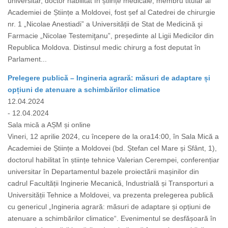
universitar, doctor habilitat în științe medicale, membru titular al
Academiei de Științe a Moldovei, fost șef al Catedrei de chirurgie
nr. 1 „Nicolae Anestiadi” a Universității de Stat de Medicină şi
Farmacie „Nicolae Testemiţanu”, președinte al Ligii Medicilor din
Republica Moldova. Distinsul medic chirurg a fost deputat în
Parlament...
Prelegere publică – Ingineria agrară: măsuri de adaptare și
opțiuni de atenuare a schimbărilor climatice
12.04.2024
- 12.04.2024
Sala mică a AȘM și online
Vineri, 12 aprilie 2024, cu începere de la ora14:00, în Sala Mică a
Academiei de Științe a Moldovei (bd. Ștefan cel Mare și Sfânt, 1),
doctorul habilitat în științe tehnice Valerian Cerempei, conferențiar
universitar în Departamentul bazele proiectării mașinilor din
cadrul Facultății Inginerie Mecanică, Industrială și Transporturi a
Universității Tehnice a Moldovei, va prezenta prelegerea publică
cu genericul „Ingineria agrară: măsuri de adaptare și opțiuni de
atenuare a schimbărilor climatice“. Evenimentul se desfășoară în