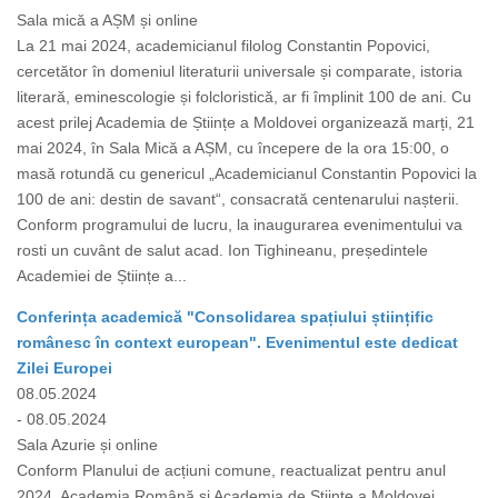
Sala mică a AȘM și online
La 21 mai 2024, academicianul filolog Constantin Popovici,
cercetător în domeniul literaturii universale și comparate, istoria
literară, eminescologie și folcloristică, ar fi împlinit 100 de ani. Cu
acest prilej Academia de Științe a Moldovei organizează marți, 21
mai 2024, în Sala Mică a AȘM, cu începere de la ora 15:00, o
masă rotundă cu genericul „Academicianul Constantin Popovici la
100 de ani: destin de savant“, consacrată centenarului nașterii.
Conform programului de lucru, la inaugurarea evenimentului va
rosti un cuvânt de salut acad. Ion Tighineanu, președintele
Academiei de Științe a...
Conferința academică "Consolidarea spațiului științific
românesc în context european". Evenimentul este dedicat
Zilei Europei
08.05.2024
- 08.05.2024
Sala Azurie și online
Conform Planului de acțiuni comune, reactualizat pentru anul
2024, Academia Română și Academia de Științe a Moldovei