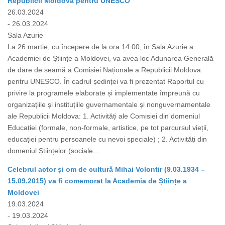
Republicii Moldova pentru UNESCO
26.03.2024
- 26.03.2024
Sala Azurie
La 26 martie, cu începere de la ora 14 00, în Sala Azurie a
Academiei de Științe a Moldovei, va avea loc Adunarea Generală
de dare de seamă a Comisiei Naționale a Republicii Moldova
pentru UNESCO. În cadrul ședinței va fi prezentat Raportul cu
privire la programele elaborate și implementate împreună cu
organizațiile și instituțiile guvernamentale și nonguvernamentale
ale Republicii Moldova: 1. Activități ale Comisiei din domeniul
Educației (formale, non-formale, artistice, pe tot parcursul vieții,
educației pentru persoanele cu nevoi speciale) ; 2. Activități din
domeniul Științelor (sociale...
Celebrul actor și om de cultură Mihai Volontir (9.03.1934 –
15.09.2015) va fi comemorat la Academia de Științe a
Moldovei
19.03.2024
- 19.03.2024