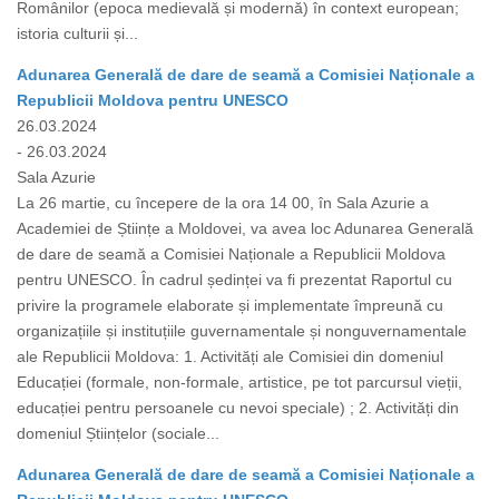
Românilor (epoca medievală și modernă) în context european;
istoria culturii și...
Adunarea Generală de dare de seamă a Comisiei Naționale a
Republicii Moldova pentru UNESCO
26.03.2024
- 26.03.2024
Sala Azurie
La 26 martie, cu începere de la ora 14 00, în Sala Azurie a
Academiei de Științe a Moldovei, va avea loc Adunarea Generală
de dare de seamă a Comisiei Naționale a Republicii Moldova
pentru UNESCO. În cadrul ședinței va fi prezentat Raportul cu
privire la programele elaborate și implementate împreună cu
organizațiile și instituțiile guvernamentale și nonguvernamentale
ale Republicii Moldova: 1. Activități ale Comisiei din domeniul
Educației (formale, non-formale, artistice, pe tot parcursul vieții,
educației pentru persoanele cu nevoi speciale) ; 2. Activități din
domeniul Științelor (sociale...
Adunarea Generală de dare de seamă a Comisiei Naționale a