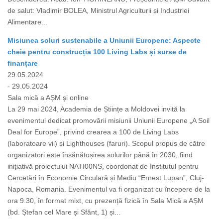
de salut: Vladimir BOLEA, Ministrul Agriculturii și Industriei
Alimentare...
Misiunea soluri sustenabile a Uniunii Europene: Aspecte
cheie pentru construcția 100 Living Labs și surse de
finanțare
29.05.2024
- 29.05.2024
Sala mică a AȘM și online
La 29 mai 2024, Academia de Științe a Moldovei invită la
evenimentul dedicat promovării misiunii Uniunii Europene „A Soil
Deal for Europe”, privind crearea a 100 de Living Labs
(laboratoare vii) și Lighthouses (faruri). Scopul propus de către
organizatori este însănătoșirea solurilor până în 2030, fiind
inițiativă proiectului NATI00NS, coordonat de Institutul pentru
Cercetări în Economie Circulară și Mediu “Ernest Lupan”, Cluj-
Napoca, Romania. Evenimentul va fi organizat cu începere de la
ora 9.30, în format mixt, cu prezență fizică în Sala Mică a AȘM
(bd. Ștefan cel Mare și Sfânt, 1) și...