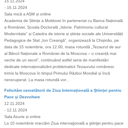
15.11.2024
- 15.11.2024
Sala mică a AȘM și online
Academia de Științe a Moldovei în parteneriat cu Banca Națională
a României, Școala Doctorală „Istorie. Patrimoniu cultural.
Modernitate” și Catedra de istorie și științe sociale ale Universității
Pedagogice de Stat „Ion Creangă”, organizează la Chișinău, pe
data de 15 noiembrie, ora 12.00, masa rotundă „Tezaurul de aur
al Băncii Naționale a României de la Moscova – o creanță mai
veche de un secol”, continuând astfel seria de manifestări
dedicate internaționalizării problematicii Tezaurului românesc
trimis la Moscova în timpul Primului Război Mondial și încă
nerecuperat. La masa rotundă vor...
Felicităm cercetătorii de Ziua Internațională a Științei pentru
Pace și Dezvoltare
12.11.2024
- 12.11.2024
Sala Azurie și online
La 10 noiembrie marcăm Ziua internaţională a ştiinţei pentru pace