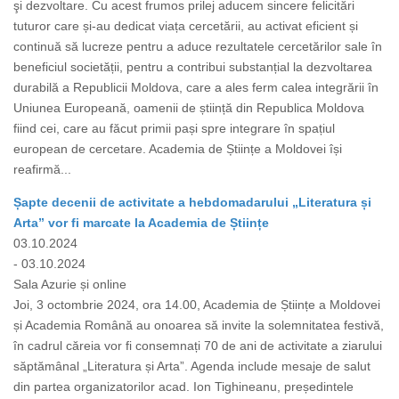
şi dezvoltare. Cu acest frumos prilej aducem sincere felicitări
tuturor care și-au dedicat viața cercetării, au activat eficient și
continuă să lucreze pentru a aduce rezultatele cercetărilor sale în
beneficiul societății, pentru a contribui substanțial la dezvoltarea
durabilă a Republicii Moldova, care a ales ferm calea integrării în
Uniunea Europeană, oamenii de știință din Republica Moldova
fiind cei, care au făcut primii pași spre integrare în spațiul
european de cercetare. Academia de Științe a Moldovei își
reafirmă...
Șapte decenii de activitate a hebdomadarului „Literatura și
Arta” vor fi marcate la Academia de Științe
03.10.2024
- 03.10.2024
Sala Azurie și online
Joi, 3 octombrie 2024, ora 14.00, Academia de Științe a Moldovei
și Academia Română au onoarea să invite la solemnitatea festivă,
în cadrul căreia vor fi consemnați 70 de ani de activitate a ziarului
săptămânal „Literatura și Arta”. Agenda include mesaje de salut
din partea organizatorilor acad. Ion Tighineanu, președintele