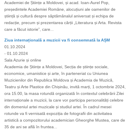
Academiei de Științe a Moldovei, și acad. Ioan-Aurel Pop,
președintele Academiei Române, alocuțiuni ale oamenilor de
știință și cultură despre săptămânalul aniversat și echipa de
redacție, precum și prezentarea cărții „Literatura și Arta. Revista
care a făcut istorie”, care...
Ziua internațională a muzicii va fi consemnată la AȘM
01.10.2024
- 01.10.2024
Sala Azurie și online
Academia de Științe a Moldovei, Secția de științe sociale,
economice, umanistice și arte, în parteneriat cu Uniunea
Muzicienilor din Republica Moldova și Academia de Muzică,
Teatru și Arte Plastice din Chișinău, invită marți, 1 octombrie 2024,
ora 15.00, la masa rotundă organizată în contextul celebrării Zilei
internaționale a muzicii, la care vor participa personalități celebre
din domeniul artei muzicale și studiul artei. În cadrul mesei
rotunde va fi vernisată expoziția de fotografii din activitatea
artistică a compozitorului academician Gheorghe Mustea, care de
35 de ani se află în fruntea...