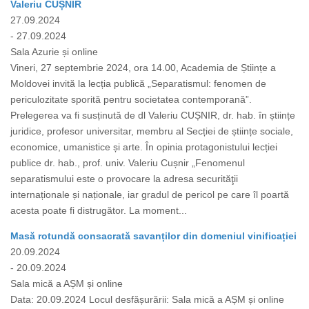
Valeriu CUȘNIR
27.09.2024
- 27.09.2024
Sala Azurie și online
Vineri, 27 septembrie 2024, ora 14.00, Academia de Științe a
Moldovei invită la lecția publică „Separatismul: fenomen de
periculozitate sporită pentru societatea contemporană”.
Prelegerea va fi susținută de dl Valeriu CUȘNIR, dr. hab. în științe
juridice, profesor universitar, membru al Secției de științe sociale,
economice, umanistice și arte. În opinia protagonistului lecției
publice dr. hab., prof. univ. Valeriu Cușnir „Fenomenul
separatismului este o provocare la adresa securităţii
internaționale și naționale, iar gradul de pericol pe care îl poartă
acesta poate fi distrugător. La moment...
Masă rotundă consacrată savanților din domeniul vinificației
20.09.2024
- 20.09.2024
Sala mică a AȘM și online
Data: 20.09.2024 Locul desfășurării: Sala mică a AȘM și online