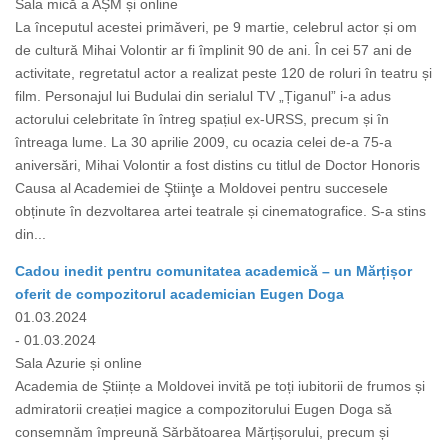
Sala mică a AȘM și online
La începutul acestei primăveri, pe 9 martie, celebrul actor și om
de cultură Mihai Volontir ar fi împlinit 90 de ani. În cei 57 ani de
activitate, regretatul actor a realizat peste 120 de roluri în teatru și
film. Personajul lui Budulai din serialul TV „Țiganul” i-a adus
actorului celebritate în întreg spațiul ex-URSS, precum și în
întreaga lume. La 30 aprilie 2009, cu ocazia celei de-a 75-a
aniversări, Mihai Volontir a fost distins cu titlul de Doctor Honoris
Causa al Academiei de Ştiinţe a Moldovei pentru succesele
obținute în dezvoltarea artei teatrale și cinematografice. S-a stins
din...
Cadou inedit pentru comunitatea academică – un Mărțișor
oferit de compozitorul academician Eugen Doga
01.03.2024
- 01.03.2024
Sala Azurie și online
Academia de Științe a Moldovei invită pe toți iubitorii de frumos și
admiratorii creației magice a compozitorului Eugen Doga să
consemnăm împreună Sărbătoarea Mărțișorului, precum și