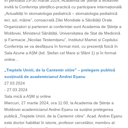
În perioada 29-30 martie 2024, Academia de Științe a Moldovei
invită la Conferința științifico-practică cu participare internațională
„Actualități în stomatologia pediatrică – stomatologia pediatrică
ieri, azi, mâine”, consacrată Zilei Mondiale a Sănătății Orale.
Organizatori și parteneri ai conferinței sunt Academia de Științe a
Moldovei, Ministerul Sănătății, Universitatea de Stat de Medicină
și Farmacie „Nicolae Testemițanu”, Institutul Mamei și Copilului.
Conferința se va desfășura în format mixt, cu prezență fizică în
Sala Azurie a AȘM (bd. Ștefan cel Mare și Sfânt 1) și în format
online...
„Treptele Unirii, de la Cantemir citire” – prelegere publică
susținută de academicianul Andrei Eșanu
27.03.2024
- 27.03.2024
Sala mică a AȘM și online
Miercuri, 27 martie 2024, ora 11:00, la Academia de Științe a
Moldovei academicianul Andrei Eșanu va susține prelegerea
publică „Treptele Unirii, de la Cantemir citire”. Acad. Andrei Eşanu
este doctor habilitat în istorie, profesor cercetător, membru al