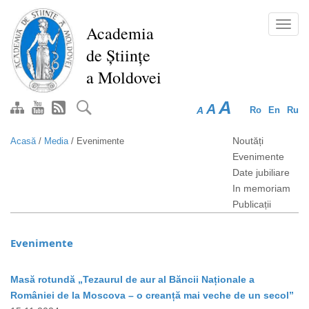
Mergi
la
Toggl
Academia
conţinutul
navig
de Științe
principal
a Moldovei
A
A
A
Ro
En
Ru
Noutăți
Acasă
/
Media
/
Evenimente
Evenimente
Date jubiliare
In memoriam
Publicații
Evenimente
Masă rotundă „Tezaurul de aur al Băncii Naționale a
României de la Moscova – o creanță mai veche de un secol”