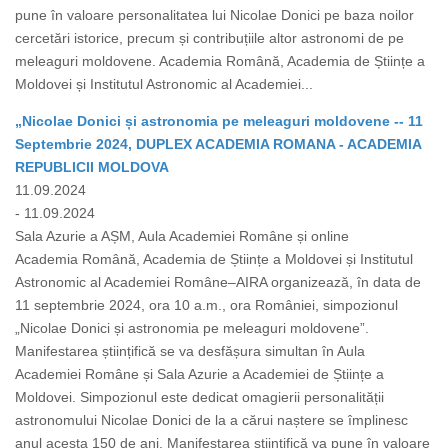
pune în valoare personalitatea lui Nicolae Donici pe baza noilor
cercetări istorice, precum și contribuțiile altor astronomi de pe
meleaguri moldovene. Academia Română, Academia de Științe a
Moldovei și Institutul Astronomic al Academiei...
„Nicolae Donici și astronomia pe meleaguri moldovene -- 11
Septembrie 2024, DUPLEX ACADEMIA ROMANA - ACADEMIA
REPUBLICII MOLDOVA
11.09.2024
- 11.09.2024
Sala Azurie a AȘM, Aula Academiei Române și online
Academia Română, Academia de Științe a Moldovei și Institutul
Astronomic al Academiei Române–AIRA organizează, în data de
11 septembrie 2024, ora 10 a.m., ora României, simpozionul
„Nicolae Donici și astronomia pe meleaguri moldovene”.
Manifestarea științifică se va desfășura simultan în Aula
Academiei Române și Sala Azurie a Academiei de Științe a
Moldovei. Simpozionul este dedicat omagierii personalității
astronomului Nicolae Donici de la a cărui naștere se împlinesc
anul acesta 150 de ani. Manifestarea științifică va pune în valoare