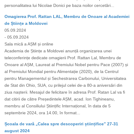
personalitatea lui Nicolae Donici pe baza noilor cercetări...
Omagierea Prof. Rattan LAL, Membru de Onoare al Academiei
de Științe a Moldovei
05.09.2024
- 05.09.2024
Sala mică a AȘM și online
Academia de Științe a Moldovei anunță organizarea unei
teleconferințe dedicate omagierii Prof. Rattan Lal, Membru de
Onoare al AȘM, Laureat al Premiului Nobel pentru Pace (2007) și
al Premiului Mondial pentru Alimentație (2020), de la Centrul
pentru Managementul și Sechestrarea Carbonului, Universitatea
de Stat din Ohio, SUA, cu prilejul celei de-a 80-a aniversări din
ziua nașterii. Mesajul de felicitare în adresa Prof. Ratan Lal va fi
dat citirii de către Președintele AȘM, acad. Ion Tighineanu,
membru al Consiliului Științific Internațional, în data de 5
septembrie 2024, ora 14.00, în format...
Școala de vară „Calea spre descoperiri științifice” 27-31
august 2024