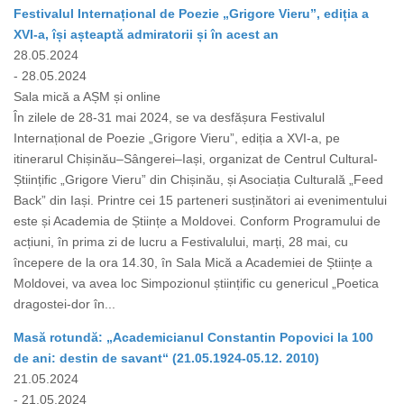
Festivalul Internațional de Poezie „Grigore Vieru”, ediția a
XVI-a, își așteaptă admiratorii și în acest an
28.05.2024
- 28.05.2024
Sala mică a AȘM și online
În zilele de 28-31 mai 2024, se va desfășura Festivalul
Internațional de Poezie „Grigore Vieru”, ediția a XVI-a, pe
itinerarul Chișinău–Sângerei–Iași, organizat de Centrul Cultural-
Științific „Grigore Vieru” din Chișinău, și Asociația Culturală „Feed
Back” din Iași. Printre cei 15 parteneri susținători ai evenimentului
este și Academia de Științe a Moldovei. Conform Programului de
acțiuni, în prima zi de lucru a Festivalului, marți, 28 mai, cu
începere de la ora 14.30, în Sala Mică a Academiei de Științe a
Moldovei, va avea loc Simpozionul științific cu genericul „Poetica
dragostei-dor în...
Masă rotundă: „Academicianul Constantin Popovici la 100
de ani: destin de savant“ (21.05.1924-05.12. 2010)
21.05.2024
- 21.05.2024