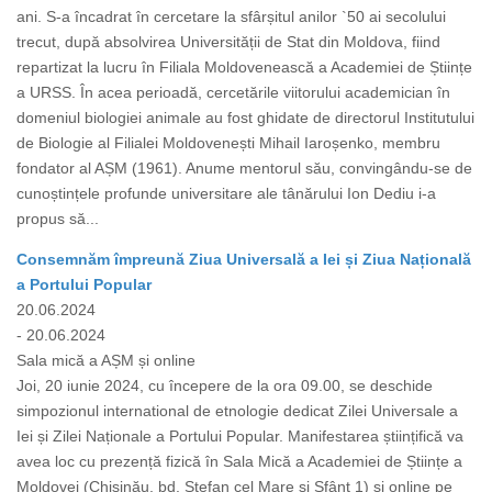
ani. S-a încadrat în cercetare la sfârșitul anilor `50 ai secolului
trecut, după absolvirea Universității de Stat din Moldova, fiind
repartizat la lucru în Filiala Moldovenească a Academiei de Științe
a URSS. În acea perioadă, cercetările viitorului academician în
domeniul biologiei animale au fost ghidate de directorul Institutului
de Biologie al Filialei Moldovenești Mihail Iaroșenko, membru
fondator al AȘM (1961). Anume mentorul său, convingându-se de
cunoștințele profunde universitare ale tânărului Ion Dediu i-a
propus să...
Consemnăm împreună Ziua Universală a Iei și Ziua Națională
a Portului Popular
20.06.2024
- 20.06.2024
Sala mică a AȘM și online
Joi, 20 iunie 2024, cu începere de la ora 09.00, se deschide
simpozionul international de etnologie dedicat Zilei Universale a
Iei și Zilei Naționale a Portului Popular. Manifestarea științifică va
avea loc cu prezență fizică în Sala Mică a Academiei de Științe a
Moldovei (Chișinău, bd. Ștefan cel Mare și Sfânt 1) și online pe