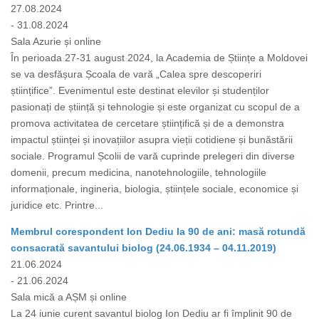
27.08.2024
- 31.08.2024
Sala Azurie și online
În perioada 27-31 august 2024, la Academia de Științe a Moldovei
se va desfășura Școala de vară „Calea spre descoperiri
științifice”. Evenimentul este destinat elevilor și studenților
pasionați de știință și tehnologie și este organizat cu scopul de a
promova activitatea de cercetare științifică și de a demonstra
impactul științei și inovațiilor asupra vieții cotidiene și bunăstării
sociale. Programul Școlii de vară cuprinde prelegeri din diverse
domenii, precum medicina, nanotehnologiile, tehnologiile
informaționale, ingineria, biologia, științele sociale, economice și
juridice etc. Printre...
Membrul corespondent Ion Dediu la 90 de ani: masă rotundă
consacrată savantului biolog (24.06.1934 – 04.11.2019)
21.06.2024
- 21.06.2024
Sala mică a AȘM și online
La 24 iunie curent savantul biolog Ion Dediu ar fi împlinit 90 de