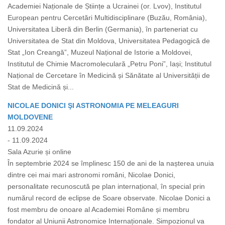
Academiei Naționale de Științe a Ucrainei (or. Lvov), Institutul
European pentru Cercetări Multidisciplinare (Buzău, România),
Universitatea Liberă din Berlin (Germania), în parteneriat cu
Universitatea de Stat din Moldova, Universitatea Pedagogică de
Stat „Ion Creangă”, Muzeul Național de Istorie a Moldovei,
Institutul de Chimie Macromoleculară „Petru Poni”, Iași; Institutul
Național de Cercetare în Medicină și Sănătate al Universității de
Stat de Medicină și...
NICOLAE DONICI ŞI ASTRONOMIA PE MELEAGURI
MOLDOVENE
11.09.2024
- 11.09.2024
Sala Azurie și online
În septembrie 2024 se împlinesc 150 de ani de la nașterea unuia
dintre cei mai mari astronomi români, Nicolae Donici,
personalitate recunoscută pe plan internațional, în special prin
numărul record de eclipse de Soare observate. Nicolae Donici a
fost membru de onoare al Academiei Române și membru
fondator al Uniunii Astronomice Internaționale. Simpozionul va