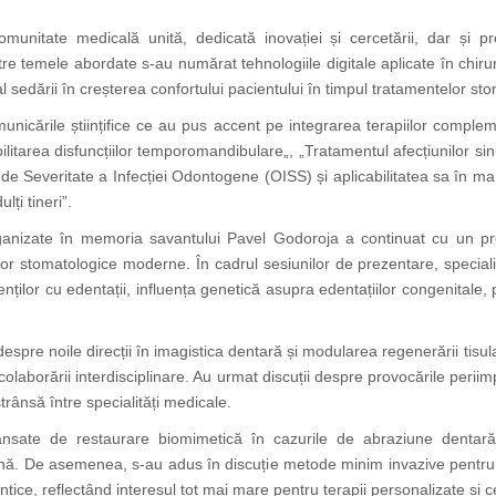
munitate medicală unită, dedicată inovației și cercetării, dar și pro
re temele abordate s-au numărat tehnologiile digitale aplicate în chirur
 al sedării în creșterea confortului pacientului în timpul tratamentelor st
unicările științifice ce au pus accent pe integrarea terapiilor compleme
litarea disfuncțiilor temporomandibulare„, „Tratamentul afecțiunilor sin
le de Severitate a Infecției Odontogene (OISS) și aplicabilitatea sa în 
lți tineri”.
rganizate în memoria savantului Pavel Godoroja a continuat cu un p
r stomatologice moderne. În cadrul sesiunilor de prezentare, speciali
enților cu edentații, influența genetică asupra edentațiilor congenitale, 
espre noile direcții în imagistica dentară și modularea regenerării tisu
colaborării interdisciplinare. Au urmat discuții despre provocările perii
rânsă între specialități medicale.
vansate de restaurare biomimetică în cazurile de abraziune dentară 
ană. De asemenea, s-au adus în discuție metode minim invazive pentru 
tice, reflectând interesul tot mai mare pentru terapii personalizate și c