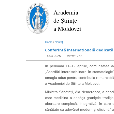
Skip
to
Academia
main
de Științe
content
a Moldovei
Home
/
Noutăți
Conferință internațională dedicată
14.04.2025
Views: 262
În perioada 11–12 aprilie, comunitatea a
„Abordări interdisciplinare în stomatolog
omagiu adus pentru contribuția remarcabilă 
a Academiei de Științe a Moldovei.
Ministra Sănătății, Ala Nemerenco, a deschi
care medicina a depășit granițele tradiți
abordare complexă, integrativă, în care c
sănătate cu adevărat modern și eficient,” a