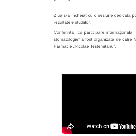
Ziua s-a încheiat cu o sesiune dedicată post
rezultatele studiilor.
Conferința cu participare internațională,
stomatologie” a fost organizată de către M
Farmacie „Nicolae Testemițanu”.