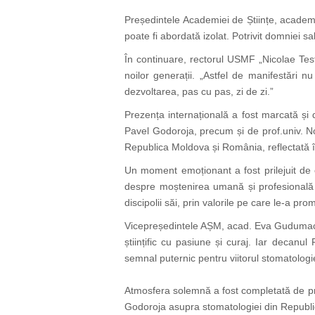
Președintele Academiei de Științe, academi
poate fi abordată izolat. Potrivit domniei sa
În continuare, rectorul USMF „Nicolae Tes
noilor generații. „Astfel de manifestări 
dezvoltarea, pas cu pas, zi de zi.”
Prezența internațională a fost marcată și 
Pavel Godoroja, precum și de prof.univ. N
Republica Moldova și România, reflectată 
Un moment emoționant a fost prilejuit de 
despre moștenirea umană și profesională a 
discipolii săi, prin valorile pe care le-a pro
Vicepreședintele AȘM, acad. Eva Gudumac a 
științific cu pasiune și curaj. Iar decanu
semnal puternic pentru viitorul stomatologi
Atmosfera solemnă a fost completată de pre
Godoroja asupra stomatologiei din Republ