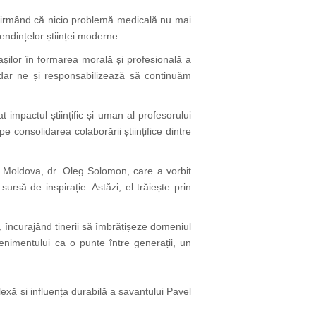
 afirmând că nicio problemă medicală nu mai
 tendințelor științei moderne.
șilor în formarea morală și profesională a
, dar ne și responsabilizează să continuăm
impactul științific și uman al profesorului
onsolidarea colaborării științifice dintre
a Moldova, dr. Oleg Solomon, care a vorbit
rsă de inspirație. Astăzi, el trăiește prin
 încurajând tinerii să îmbrățișeze domeniul
venimentului ca o punte între generații, un
xă și influența durabilă a savantului Pavel