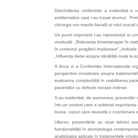
Deschiderea conferinței a evidențiat o co
emblematice care i-au trasat drumul. Print
chirurgia oro-maxilo-facială și rolul crucial
Un punct important l-au reprezentat și com
medicală: „Relevanța kinetoterapiei în reabi
în contextul pregătirii implantare”,„Indice
„Influența dietei asupra sănătății orale la adu
A doua zi a Conferinței Internaționale o
perspective inovatoare asupra tratamentelo
evaluarea complexității în reabilitarea paci
pacienților cu defecte osoase extinse.
S-au evidențiat, de asemenea, prezentări d
într-un context care a subliniat importanța 
toxice, cazuri care necesită o coordonare st
Ulterior, prezentările au vizat tehnici a
funcționalității în stomatologia contempor
gnatologice aplicate în tratamentele ortodon