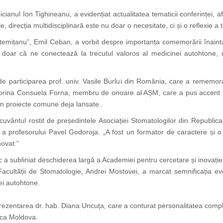
cianul Ion Tighineanu, a evidențiat actualitatea tematicii conferinței,
le, direcția multidisciplinară este nu doar o necesitate, ci și o reflexie a
temițanu”, Emil Ceban, a vorbit despre importanța comemorării înainta
nu doar că ne conectează la trecutul valoros al medicinei autohtone
de participarea prof. univ. Vasile Burlui din România, care a rememorat 
orina Consuela Forna, membru de onoare al AȘM, care a pus accent pe c
în proiecte comune deja lansate.
cuvântul rostit de președintele Asociației Stomatologilor din Republic
profesorului Pavel Godoroja. „A fost un formator de caractere și o su
movat.”
subliniat deschiderea largă a Academiei pentru cercetare și inovație,
l Facultății de Stomatologie, Andrei Mostovei, a marcat semnificația e
ei autohtone.
zentarea dr. hab. Diana Uncuța, care a conturat personalitatea comple
ica Moldova.