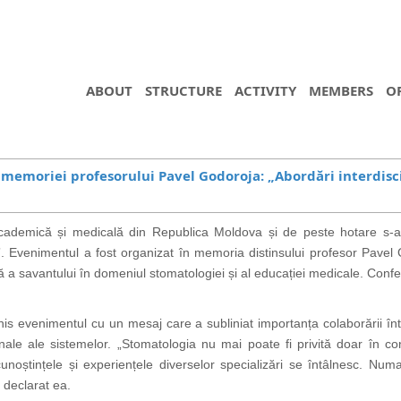
ABOUT
STRUCTURE
ACTIVITY
MEMBERS
O
 memoriei profesorului Pavel Godoroja: „Abordări interdisc
cademică și medicală din Republica Moldova și de peste hotare s-a re
ie”. Evenimentul a fost organizat în memoria distinsului profesor Pave
a savantului în domeniul stomatologiei și al educației medicale. Conferi
s evenimentul cu un mesaj care a subliniat importanța colaborării între
onale ale sistemelor. „Stomatologia nu mai poate fi privită doar în co
unoștințele și experiențele diverselor specializări se întâlnesc. N
 declarat ea.