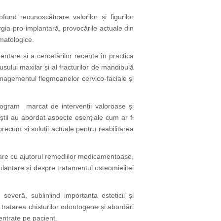
fund recunoscătoare valorilor și figurilor
gia pro-implantară, provocările actuale din
omatologice.
ntare și a cercetărilor recente în practica
usului maxilar și al fracturilor de mandibulă
managementul flegmoanelor cervico-faciale și
rogram marcat de intervenții valoroase și
știi au abordat aspecte esențiale cum ar fi
precum și soluții actuale pentru reabilitarea
lare cu ajutorul remediilor medicamentoase,
mplantare și despre tratamentul osteomielitei
severă, subliniind importanța esteticii și
tratarea chisturilor odontogene și abordări
entrate pe pacient.