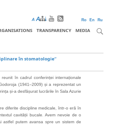
A
A
A
Ro
En
Ru
RGANISATIONS
TRANSPARENCY
MEDIA
iplinare în stomatologie”
unit în cadrul conferinței internaționale
l Godoroja (1941–2009) și a reprezentat un
nța și-a desfășurat lucrările în Sala Azurie
 diferite discipline medicale, într-o eră în
ntextul cavității bucale. Avem nevoie de o
umai astfel putem avansa spre un sistem de