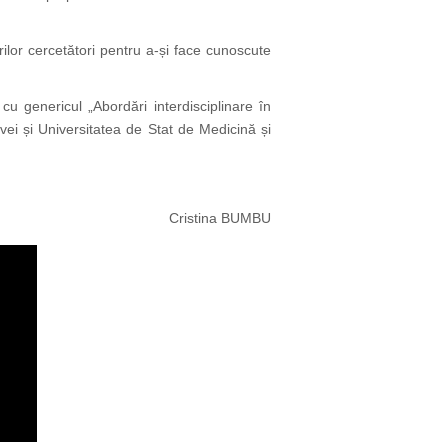
erilor cercetători pentru a-și face cunoscute
u genericul „Abordări interdisciplinare în
vei și Universitatea de Stat de Medicină și
Cristina BUMBU