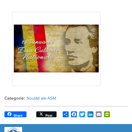
Categorie:
Noutăți ale AȘM
Share
Facebook
Twitter
LinkedIn
Email
PrintFrien
Share
Post
https://propletenie.ru/