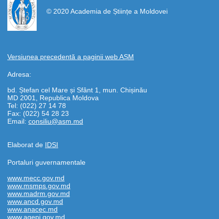
© 2020 Academia de Științe a Moldovei
Versiunea precedentă a paginii web AȘM
Adresa:
bd. Ștefan cel Mare și Sfânt 1, mun. Chișinău
MD 2001, Republica Moldova
Tel: (022) 27 14 78
Fax: (022) 54 28 23
Email:
consiliu@asm.md
Elaborat de
IDSI
Portaluri guvernamentale
www.mecc.gov.md
www.msmps.gov.md
www.madrm.gov.md
www.ancd.gov.md
www.anacec.md
www.agepi.gov.md