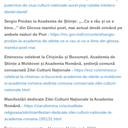
puternice-de-ziua-culturii-nationale-aurel-pop-natalia-intotero-
daniel-david/
Sergiu Prodan la Academia de Științe: „...Ce e rău și ce e
bine...” din Glossa marelui poet, mai actual decât oricând pe
ambele maluri de Prut -
https://mc.gov.md/ro/content/sergiu-
prodan-la-academia-de-stiinte-ce-e-rau-si-ce-e-bine-din-glossa-
marelui-poet-mai
Eminescu celebrat la Chișinău și București. Academia de
Științe a Moldovei și Academia Română, ședință comună
consacrată Zilei Culturii Naționale -
https://evz.ro/eminescu-
celebrat-la-chisinau-si-bucuresti-academia-de-stiinte-a-moldovei-
si-academia-romana-sedinta-comuna-consacrata-zilei-culturii-
nationale.html
Manifestări dedicate Zilei Culturii Naționale la Academia
Română -
https://ziarullumina.ro/actualitate-
religioasa/stiri/manifestari-dedicate-zilei-culturii-nationale-la-
academia-romana-195131.html