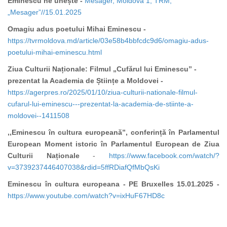
Eminescu ne unește
-
Mesager, Moldova 1, TRM,
„Mesager”//15.01.2025
Omagiu adus poetului Mihai Eminescu -
https://tvrmoldova.md/article/03e58b4bbfcdc9d6/omagiu-adus-
poetului-mihai-eminescu.html
Ziua Culturii Naționale: Filmul „Cufărul lui Eminescu” -
prezentat la Academia de Științe a Moldovei -
https://agerpres.ro/2025/01/10/ziua-culturii-nationale-filmul-
cufarul-lui-eminescu---prezentat-la-academia-de-stiinte-a-
moldovei--1411508
,,Eminescu în cultura europeană”, conferință în Parlamentul
European Moment istoric în Parlamentul European de Ziua
Culturii Naționale
-
https://www.facebook.com/watch/?
v=3739237446407038&rdid=5ffRDiafQfMbQsKi
Eminescu în cultura europeana - PE Bruxelles 15.01.2025 -
https://www.youtube.com/watch?v=ixHuF67HD8c