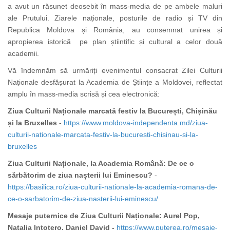
a avut un răsunet deosebit în mass-media de pe ambele maluri
ale Prutului. Ziarele naționale, posturile de radio și TV din
Republica Moldova și România, au consemnat unirea și
apropierea istorică pe plan științific și cultural a celor două
academii.
Vă îndemnăm să urmăriți evenimentul consacrat Zilei Culturii
Naționale desfășurat la Academia de Științe a Moldovei, reflectat
amplu în mass-media scrisă și cea electronică:
Ziua Culturii Naționale marcată festiv la București, Chișinău
și la Bruxelles -
https://www.moldova-independenta.md/ziua-
culturii-nationale-marcata-festiv-la-bucuresti-chisinau-si-la-
bruxelles
Ziua Culturii Naționale, la Academia Română: De ce o
sărbătorim de ziua nașterii lui Eminescu?
-
https://basilica.ro/ziua-culturii-nationale-la-academia-romana-de-
ce-o-sarbatorim-de-ziua-nasterii-lui-eminescu/
Mesaje puternice de Ziua Culturii Naționale: Aurel Pop,
Natalia Intotero, Daniel David -
https://www.puterea.ro/mesaje-