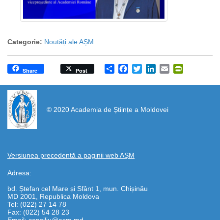
Categorie:
Noutăți ale AȘM
Share
Facebook
Twitter
LinkedIn
Email
PrintFrien
Share
Post
https://propletenie.ru/
© 2020 Academia de Științe a Moldovei
Versiunea precedentă a paginii web AȘM
Adresa:
bd. Ștefan cel Mare și Sfânt 1, mun. Chișinău
MD 2001, Republica Moldova
Tel: (022) 27 14 78
Fax: (022) 54 28 23