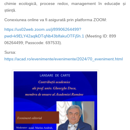
chimie ecologică, procese redox, management în educație și
știință.
Conexiunea online va fi asigurată prin platforma ZOOM:
https://us02web.zoom.us/j/89906264499?
pwd=k9ELY42aqlkDTqNb43blfakuOTFj5h.1
(
Meeting ID: 899
06264499; Passcode: 697533).
Sursa:
https://acad.ro/evenimente/evenimente/2024/70_eveniment.html