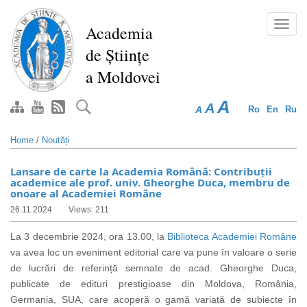
Skip
to
Toggl
Academia
main
navig
de Științe
content
a Moldovei
A
A
A
Ro
En
Ru
Home
/
Noutăți
Lansare de carte la Academia Română: Contribuții
academice ale prof. univ. Gheorghe Duca, membru de
onoare al Academiei Române
26.11.2024
Views: 211
La 3 decembrie 2024, ora 13.00, la
Biblioteca Academiei Române
va avea loc un eveniment editorial care va pune în valoare o serie
de lucrări de referință semnate de acad. Gheorghe Duca,
publicate de edituri prestigioase din Moldova, România,
Germania, SUA, care acoperă o gamă variată de subiecte în