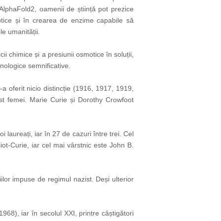
AlphaFold2, oamenii de știință pot prezice
biotice și în crearea de enzime capabile să
e umanității.
i chimice și a presiunii osmotice în soluții,
hnologice semnificative.
 oferit nicio distincție (1916, 1917, 1919,
st femei. Marie Curie și Dorothy Crowfoot
 laureați, iar în 27 de cazuri între trei. Cel
iot-Curie, iar cel mai vârstnic este John B.
ilor impuse de regimul nazist. Deși ulterior
68), iar în secolul XXI, printre câștigători