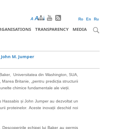
A
A
A
Ro
En
Ru
RGANISATIONS
TRANSPARENCY
MEDIA
i John M. Jumper
Baker, Universitatea din Washington, SUA,
rea Britanie, „pentru predicția structurii
 unelte chimice fundamentale ale vieții.
mis Hassabis și John Jumper au dezvoltat un
urii proteinelor. Aceste inovații deschid noi
a. Descoperirile echipei lui Baker au permis