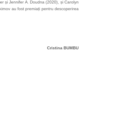
 și Jennifer A. Doudna (2020), și Carolyn
Ekimov au fost premiați pentru descoperirea
Cristina BUMBU