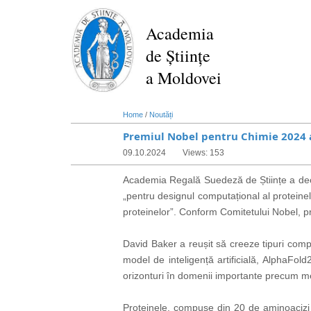
Skip
to
Academia
main
de Științe
content
a Moldovei
Home
/
Noutăți
Premiul Nobel pentru Chimie 2024 a
09.10.2024
Views: 153
Academia Regală Suedeză de Științe a dec
„pentru designul computațional al proteinel
proteinelor”. Conform Comitetului Nobel, pr
David Baker a reușit să creeze tipuri comp
model de inteligență artificială, AlphaFold2
orizonturi în domenii
importante
precum med
Proteinele, compuse din 20 de aminoacizi di