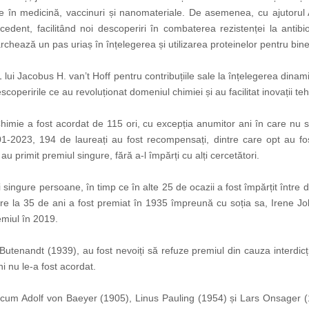
ate în medicină, vaccinuri și nanomateriale. De asemenea, cu ajutorul 
recedent, facilitând noi descoperiri în combaterea rezistenței la anti
ează un pas uriaș în înțelegerea și utilizarea proteinelor pentru binel
i Jacobus H. van’t Hoff pentru contribuțiile sale la înțelegerea dinamici
peririle ce au revoluționat domeniul chimiei și au facilitat inovații te
himie a fost acordat de 115 ori, cu excepția anumitor ani în care nu s-a
01-2023, 194 de laureați au fost recompensați, dintre care opt au fo
u primit premiul singure, fără a-l împărți cu alți cercetători.
singure persoane, în timp ce în alte 25 de ocazii a fost împărțit între doi
are la 35 de ani a fost premiat în 1935 împreună cu soția sa, Irene Jol
emiul în 2019.
Butenandt (1939), au fost nevoiți să refuze premiul din cauza interdicți
i nu le-a fost acordat.
recum Adolf von Baeyer (1905), Linus Pauling (1954) și Lars Onsager (19