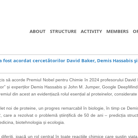
ABOUT
STRUCTURE
ACTIVITY
MEMBERS
O
 fost acordat cercetătorilor David Baker, Demis Hassabis ş
is să acorde Premiul Nobel pentru Chimie în 2024 profesorului David 
or” și
experților
Demis Hassabis și John M. Jumper, Google DeepMind, Ma
emiul din acest an evidențiază rolul esențial al proteinelor, considerate
let noi de proteine, un progres remarcabil în biologie, în timp ce De
, care a rezolvat o problemă științifică de 50 de ani – predicția struct
icina, biotehnologia și ecologia.
feriți, joacă un rol central în toate reacțiile chimice care susțin viaț