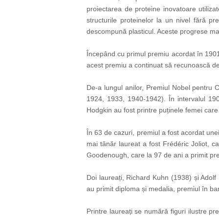
proiectarea de proteine inovatoare utiliz
structurile proteinelor la un nivel fără p
descompună plasticul. Aceste progrese march
Începând cu primul premiu acordat în 1901 lu
acest premiu a continuat să recunoască desco
De-a lungul anilor, Premiul Nobel pentru C
1924, 1933, 1940-1942). În intervalul 19
Hodgkin au fost printre puținele femei care a
În 63 de cazuri, premiul a fost acordat unei 
mai tânăr laureat a fost Frédéric Joliot, c
Goodenough, care la 97 de ani a primit pr
Doi laureați, Richard Kuhn (1938) și Adolf 
au primit diploma și medalia, premiul în ban
Printre laureați se numără figuri ilustre p