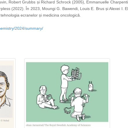
vin, Robert Grubbs și Richard Schrock (2005), Emmanuelle Charpentier
rpless (2022). În 2023, Moungi G. Bawendi, Louis E. Brus și Alexei I. 
în tehnologia ecranelor și medicina oncologică.
chemistry/2024/summary/
https://propletenie.ru/