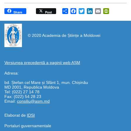
Share
Facebook
Twitter
LinkedIn
Email
PrintFrien
Share
Post
https://propletenie.ru/
© 2020 Academia de Științe a Moldovei
Versiunea precedentă a paginii web AȘM
Adresa:
bd. Ștefan cel Mare și Sfânt 1, mun. Chișinău
MD 2001, Republica Moldova
Tel: (022) 27 14 78
Fax: (022) 54 28 23
Email:
consiliu@asm.md
Elaborat de
IDSI
Portaluri guvernamentale