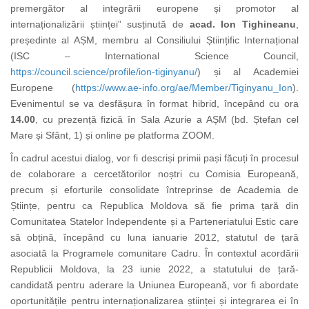
premergător al integrării europene și promotor al
internaționalizării științei” susținută de
acad. Ion Tighineanu
,
președinte al AȘM, membru al Consiliului Științific Internațional
(ISC – International Science Council,
https://council.science/profile/ion-tiginyanu/
) și al Academiei
Europene (
https://www.ae-info.org/ae/Member/Tiginyanu_Ion
).
Evenimentul se va desfășura în format hibrid, începând cu ora
14.00
, cu prezență fizică în Sala Azurie a AȘM (bd. Ștefan cel
Mare și Sfânt, 1) și online pe platforma ZOOM.
În cadrul acestui dialog, vor fi descriși primii pași făcuți în procesul
de colaborare a cercetătorilor noștri cu Comisia Europeană,
precum și eforturile consolidate întreprinse de Academia de
Științe, pentru ca Republica Moldova să fie prima țară din
Comunitatea Statelor Independente și a Parteneriatului Estic care
să obțină, începând cu luna ianuarie 2012, statutul de țară
asociată la Programele comunitare Cadru. În contextul acordării
Republicii Moldova, la 23 iunie 2022, a statutului de țară-
candidată pentru aderare la Uniunea Europeană, vor fi abordate
oportunitățile pentru internaționalizarea științei și integrarea ei în