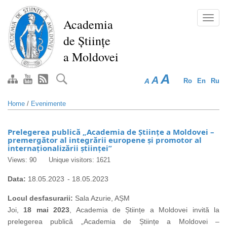
Skip
to
Toggl
Academia
main
navig
de Științe
content
a Moldovei
A
A
A
Ro
En
Ru
Home
/
Evenimente
Prelegerea publică „Academia de Științe a Moldovei –
premergător al integrării europene și promotor al
internaționalizării științei”
Views: 90
Unique visitors: 1621
Data:
18.05.2023
-
18.05.2023
Locul desfasurarii:
Sala Azurie, AȘM
Joi,
18 mai 2023
, Academia de Științe a Moldovei invită la
prelegerea publică „Academia de Științe a Moldovei –