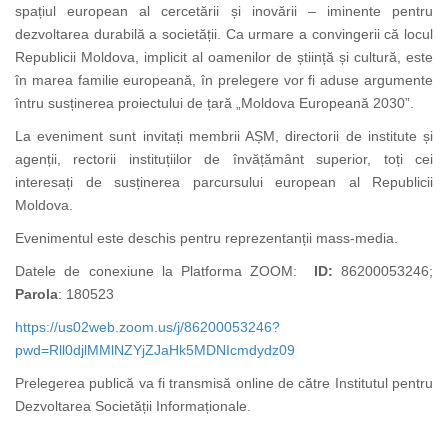
spațiul european al cercetării și inovării – iminente pentru
dezvoltarea durabilă a societății. Ca urmare a convingerii că locul
Republicii Moldova, implicit al oamenilor de știință și cultură, este
în marea familie europeană, în prelegere vor fi aduse argumente
întru susținerea proiectului de țară „Moldova Europeană 2030”.
La eveniment sunt invitați membrii AȘM, directorii de institute și
agenții, rectorii instituțiilor de învățământ superior, toți cei
interesați de susținerea parcursului european al Republicii
Moldova.
Evenimentul este deschis pentru reprezentanții mass-media.
Datele de conexiune la Platforma ZOOM:
ID:
86200053246;
Parola
: 180523
https://us02web.zoom.us/j/86200053246?
pwd=Rll0djlMMlNZYjZJaHk5MDNIcmdydz09
Prelegerea publică va fi transmisă online de către Institutul pentru
Dezvoltarea Societății Informaționale.