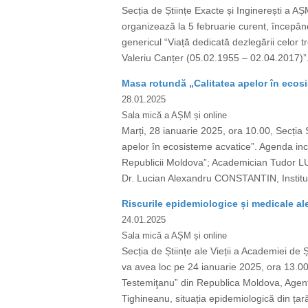
Secția de Științe Exacte și Inginerești a AȘ
organizează la 5 februarie curent, începân
genericul “Viață dedicată dezlegării celor 
Valeriu Canțer (05.02.1955 – 02.04.2017)”. 
Masa rotundă „Calitatea apelor în ecos
28.01.2025
Sala mică a AȘM și online
Marți, 28 ianuarie 2025, ora 10.00, Secția Ș
apelor în ecosisteme acvatice”. Agenda in
Republicii Moldova”; Academician Tudor LUP
Dr. Lucian Alexandru CONSTANTIN, Institutu
Riscurile epidemiologice și medicale a
24.01.2025
Sala mică a AȘM și online
Secția de Științe ale Vieții a Academiei d
va avea loc pe 24 ianuarie 2025, ora 13.00
Testemiţanu” din Republica Moldova, Agenț
Tighineanu, situația epidemiologică din țară 