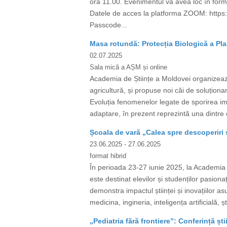
ora 11.00. Evenimentul va avea loc în form
Datele de acces la platforma ZOOM: htt
Passcode...
Masa rotundă: Protecția Biologică a Pla
02.07.2025
Sala mică a AȘM și online
Academia de Științe a Moldovei organizează
agricultură, și propuse noi căi de soluționar
Evoluția fenomenelor legate de sporirea impac
adaptare, în prezent reprezintă una dintre d
Școala de vară „Calea spre descoperiri ș
23.06.2025
- 27.06.2025
format hibrid
În perioada 23-27 iunie 2025, la Academia d
este destinat elevilor și studenților pasiona
demonstra impactul științei și inovațiilor a
medicina, ingineria, inteligența artificială, ș
„Pediatria fără frontiere”: Conferință ști