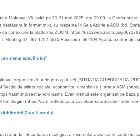
ințe a Moldovei Vă invită pe 30-31 mai 2025, ora 09.00, la Conferința știin
a desfășura în format mixt, cu prezență în Sala Azurie a AȘM (bd. Ștefan 
 de conexiune la platforma ZOOM: https://us02web.zoom.us/j/86717
ting ID: 867 1782 5510 Passcode: 664104 Agenda conferinței și ordin
: problema adevărului”
 Moldovei organizează prelegerea publică „SITUAȚIA CU EDUCATIA: PR
Secției de științe sociale, economice, umanistice și arte a AȘM (https
 (https://asm.md/sectia-nord-asm). Evenimentul este organizat pe baza pla
M Ion Gagim (https://asm.md/educatia-societate-coordonator-mem-cor-i
sărbătorită Ziua Nistrului
sa rotundă „Securitatea ecologica a resurselor acvatice în contextul sch