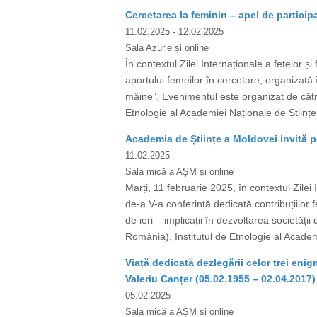
Cercetarea la feminin – apel de participa
11.02.2025
- 12.02.2025
Sala Azurie și online
În contextul Zilei Internaționale a fetelor ș
aportului femeilor în cercetare, organizată în
mâine”. Evenimentul este organizat de către
Etnologie al Academiei Naționale de Științe 
Academia de Științe a Moldovei invită pe
11.02.2025
Sala mică a AȘM și online
Marți, 11 februarie 2025, în contextul Zilei
de-a V-a conferință dedicată contribuțiilor f
de ieri – implicații în dezvoltarea societăț
România), Institutul de Etnologie al Academi
Viață dedicată dezlegării celor trei en
Valeriu Canțer (05.02.1955 – 02.04.2017)
05.02.2025
Sala mică a AȘM și online