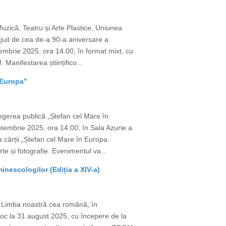
uzică, Teatru și Arte Plastice, Uniunea
juit de cea de-a 90-a aniversare a
mbrie 2025, ora 14.00, în format mixt, cu
Manifestarea științifico...
 Europa”
egerea publică „Ștefan cel Mare în
tembrie 2025, ora 14:00, în Sala Azurie a
a cărții „Ștefan cel Mare în Europa.
te și fotografie. Evenimentul va...
nescologilor (Ediția a XIV-a)
e Limba noastră cea română, în
 loc la 31 august 2025, cu începere de la