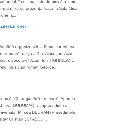
t anual, în ultima zi de duminică a lunii
ormat mixt, cu prezență fizică în Sala Mică
une la...
Zilei Europei
 Română organizează la 8 mai curent, cu
european", ediția a 2-a. Alocuțiuni Acad.
 noastre seculare” Acad. Ion TIGHINEANU,
relui muzician român George...
țională „Chirurgia fără frontiere”. Agenda
cad. Eva GUDUMAC, vicepreședinte al
or universitar Mircea BEURAN (Președintele
rsitar Cristian LUPAȘCU...