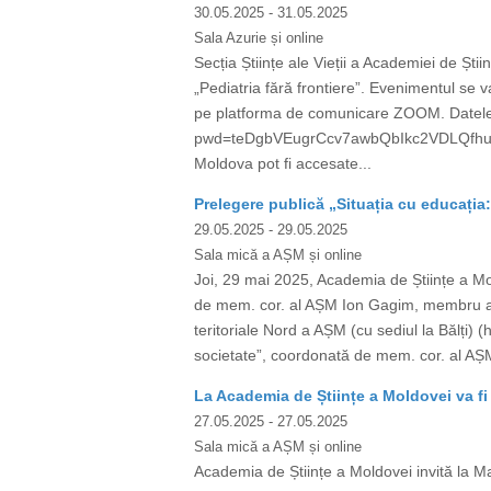
30.05.2025
- 31.05.2025
Sala Azurie și online
Secția Științe ale Vieții a Academiei de Ști
„Pediatria fără frontiere”. Evenimentul se v
pe platforma de comunicare ZOOM. Datele
pwd=teDgbVEugrCcv7awbQbIkc2VDLQfhu.1 Mee
Moldova pot fi accesate...
Prelegere publică „Situația cu educația
29.05.2025
- 29.05.2025
Sala mică a AȘM și online
Joi, 29 mai 2025, Academia de Științe a
de mem. cor. al AȘM Ion Gagim, membru al 
teritoriale Nord a AȘM (cu sediul la Bălți)
societate”, coordonată de mem. cor. al AȘ
La Academia de Științe a Moldovei va fi 
27.05.2025
- 27.05.2025
Sala mică a AȘM și online
Academia de Științe a Moldovei invită la Ma