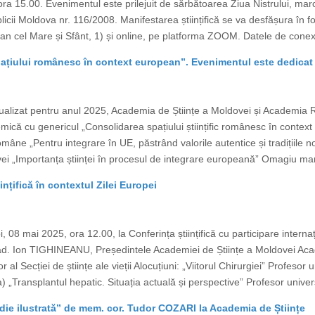
a 15.00. Evenimentul este prilejuit de sărbătoarea Ziua Nistrului, marca
icii Moldova nr. 116/2008. Manifestarea științifică se va desfășura în f
an cel Mare și Sfânt, 1) și online, pe platforma ZOOM. Datele de conexi
țiului românesc în context european”. Evenimentul este dedicat 
ualizat pentru anul 2025, Academia de Științe a Moldovei și Academia
ică cu genericul „Consolidarea spațiului științific românesc în context 
âne „Pentru integrare în UE, păstrând valorile autentice și tradițiile
vei „Importanța științei în procesul de integrare europeană” Omagiu ma
ințifică în contextul Zilei Europei
, 08 mai 2025, ora 12.00, la Conferința științifică cu participare interna
cad. Ion TIGHINEANU, Președintele Academiei de Științe a Moldovei A
al Secției de științe ale vieții Alocuțiuni: „Viitorul Chirurgiei” Profes
 „Transplantul hepatic. Situația actuală și perspective” Profesor unive
ie ilustrată” de mem. cor. Tudor COZARI la Academia de Științe