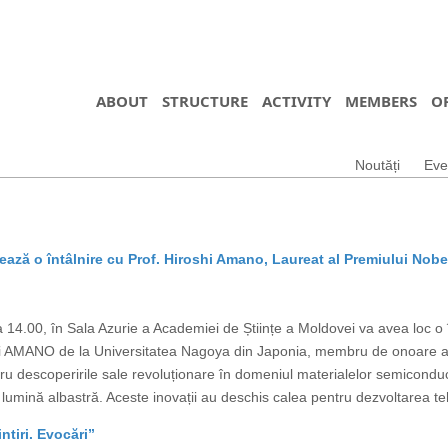
ABOUT
STRUCTURE
ACTIVITY
MEMBERS
O
Noutăți
Eve
ază o întâlnire cu Prof. Hiroshi Amano, Laureat al Premiului Nobe
14.00, în Sala Azurie a Academiei de Științe a Moldovei va avea loc o în
shi AMANO de la Universitatea Nagoya din Japonia, membru de onoare al
ru descoperirile sale revoluționare în domeniul materialelor semicond
lumină albastră. Aceste inovații au deschis calea pentru dezvoltarea teh
tiri. Evocări”