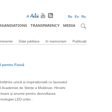
A
A
A
Ro
En
Ru
RGANISATIONS
TRANSPARENCY
MEDIA
nimente
Date jubiliare
In memoriam
Publicații
l pentru Fizică
tâlnire unică și inspirațională cu laureatul
 Academiei de Științe a Moldovei. Hiroshi
uctoare și anume pentru dezvoltarea
nologiei LED-urilor...