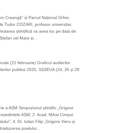
,Ion Creangă” și Parcul Național Orhei,
 de Tudor COZARI, profesor universitar,
starea științifică va avea loc pe data de
Ștefan cel Mare și...
icale (21 februarie) Graficul audierilor
dierilor publice 2025, SȘSEUA (24, 26 și 28
ie a AȘM Simpozionul științific „Grigore
reședintele AȘM; 2. Acad. Mihai Cimpoi
ui”; 4. Dr. Iulian Filip „Grigore Vieru și
traducerea poetului...