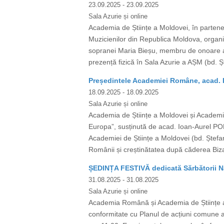
23.09.2025
- 23.09.2025
Sala Azurie și online
Academia de Științe a Moldovei, în partene
Muzicienilor din Republica Moldova, organi
sopranei Maria Bieșu, membru de onoare al
prezență fizică în Sala Azurie a AȘM (bd. Ș
Președintele Academiei Române, acad. I
18.09.2025
- 18.09.2025
Sala Azurie și online
Academia de Științe a Moldovei și Academia
Europa”, susținută de acad. Ioan-Aurel PO
Academiei de Științe a Moldovei (bd. Ștefan 
Românii și creștinătatea după căderea Bizan
ȘEDINȚA FESTIVĂ dedicată Sărbătorii Na
31.08.2025
- 31.08.2025
Sala Azurie și online
Academia Română și Academia de Științe a 
conformitate cu Planul de acțiuni comune ac