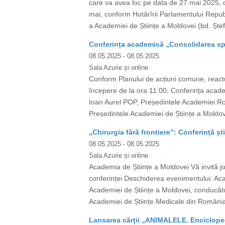
care va avea loc pe data de 27 mai 2025, or
mai, conform Hotărîrii Parlamentului Republ
a Academiei de Științe a Moldovei (bd. Ștef
Conferința academică „Consolidarea spa
08.05.2025
- 08.05.2025
Sala Azurie și online
Conform Planului de acțiuni comune, react
începere de la ora 11:00, Conferința academ
Ioan Aurel POP, Președintele Academiei Rom
Președintele Academiei de Științe a Moldo
„Chirurgia fără frontiere”: Conferință ști
08.05.2025
- 08.05.2025
Sala Azurie și online
Academia de Științe a Moldovei Vă invită joi
conferinței Deschiderea evenimentului: A
Academiei de Științe a Moldovei, conducător 
Academiei de Științe Medicale din România)
Lansarea cărții „ANIMALELE. Encicloped