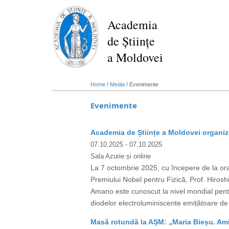
Skip
to
Academia
main
de Științe
content
a Moldovei
Home
/
Media
/
Evenimente
Evenimente
Academia de Științe a Moldovei organize
07.10.2025
- 07.10.2025
Sala Azurie și online
La 7 octombrie 2025, cu începere de la ora 
Premiului Nobel pentru Fizică, Prof. Hiro
Amano este cunoscut la nivel mondial pent
diodelor electroluminiscente emițătoare de 
Masă rotundă la AȘM: „Maria Bieșu. Amin