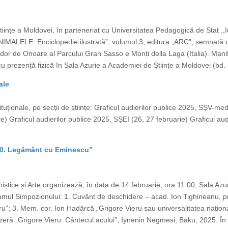
Științe a Moldovei, în parteneriat cu Universitatea Pedagogică de Stat ,
,,ANIMALELE. Enciclopedie ilustrată”, volumul 3, editura „ARC”, semnată
or de Onoare al Parcului Gran Sasso e Monti della Laga (Italia). Manife
cu prezență fizică în Sala Azurie a Academiei de Științe a Moldovei (bd. 
ale
tituționale, pe secții de științe: Graficul audierilor publice 2025, SȘV-med
e) Graficul audierilor publice 2025, SȘEI (26, 27 februarie) Graficul au
– 90. Legământ cu Eminescu”
stice și Arte organizează, în data de 14 februarie, ora 11.00, Sala Azur
ul Simpozionului: 1. Cuvânt de deschidere – acad. Ion Tighineanu, p
”; 3. Mem. cor. Ion Hadârcă „Grigore Vieru sau universalitatea naționalul
 azeră „Grigore Vieru. Cântecul acului”, Iynǝnin Nǝgmesi, Baku, 2025. În 