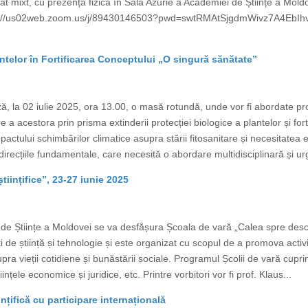
at mixt, cu prezență fizică în Sala Azurie a Academiei de Științe a Mo
ps://us02web.zoom.us/j/89430146503?pwd=swtRMAtSjgdmWivz7A4EbIhv
ntelor în Fortificarea Conceptului „O singură sănătate”
, la 02 iulie 2025, ora 13.00, o masă rotundă, unde vor fi abordate pr
e a acestora prin prisma extinderii protecției biologice a plantelor și fo
tului schimbărilor climatice asupra stării fitosanitare și necesitatea evide
irecțiile fundamentale, care necesită o abordare multidisciplinară și ur
tiințifice”, 23-27 iunie 2025
e Științe a Moldovei se va desfășura Școala de vară „Calea spre descope
ți de știință și tehnologie și este organizat cu scopul de a promova activi
supra vieții cotidiene și bunăstării sociale. Programul Școlii de vară cup
tiințele economice și juridice, etc. Printre vorbitori vor fi prof. Klaus...
ințifică cu participare internațională