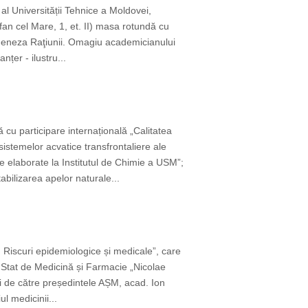
 al Universității Tehnice a Moldovei,
fan cel Mare, 1, et. II) masa rotundă cu
i Geneza Raţiunii. Omagiu academicianului
țer - ilustru...
ă cu participare internațională „Calitatea
stemelor acvatice transfrontaliere ale
 elaborate la Institutul de Chimie a USM”;
bilizarea apelor naturale...
 Riscuri epidemiologice și medicale”, care
 Stat de Medicină și Farmacie „Nicolae
 de către președintele AȘM, acad. Ion
l medicinii...