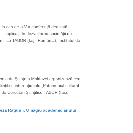
25 la cea de-a V-a conferință dedicată
 – implicații în dezvoltarea societății de
nțifice TABOR (Iași, România), Institutul de
cademia de Științe a Moldovei organizează cea
ințifice internaționale „Patrimoniul cultural
 de Cercetări Științifice TABOR (Iași,
eneza Raţiunii. Omagiu academicianului