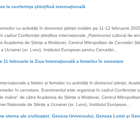
re la conferința științifică internațională
i femeilor cu activități în domeniul științei invităm pe 11-12 februarie 20
 cadrul Conferinței științifice internaționale „Patrimoniul cultural de ieri
 Academia de Științe a Moldovei, Centrul Mitropolitan de Cercetări Știi
a Ucrainei (or. Lvov), Institutul European pentru Cercetări...
 11 februarie la Ziua Internațională a femeilor în cercetare
 Internaționale a fetelor și femeilor cu activități în domeniul științei, A
emeilor în cercetare. Evenimentul este organizat în cadrul Conferinței ști
ii de mâine” de către Academia de Științe a Moldovei, Centrul Mitropolitan
ei Naționale de Științe a Ucrainei (or. Lvov), Institutul European...
igme eterne ale civilizaţiei: Geneza Universului, Geneza Lumii şi G