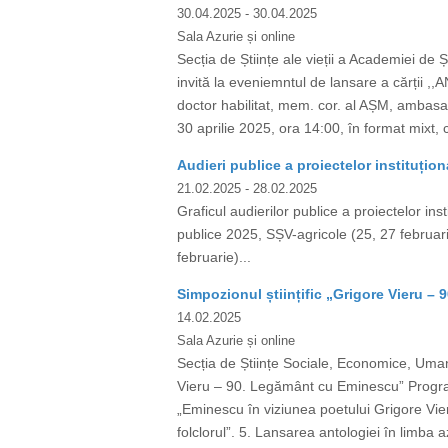
30.04.2025
- 30.04.2025
Sala Azurie și online
Secția de Științe ale vieții a Academiei de 
invită la eveniemntul de lansare a cărții 
doctor habilitat, mem. cor. al AȘM, ambasad
30 aprilie 2025, ora 14:00, în format mixt, 
Audieri publice a proiectelor instituțion
21.02.2025
- 28.02.2025
Graficul audierilor publice a proiectelor ins
publice 2025, SȘV-agricole (25, 27 februari
februarie)...
Simpozionul științific „Grigore Vieru 
14.02.2025
Sala Azurie și online
Secția de Științe Sociale, Economice, Umani
Vieru – 90. Legământ cu Eminescu” Program
„Eminescu în viziunea poetului Grigore Vieru
folclorul”. 5. Lansarea antologiei în limba