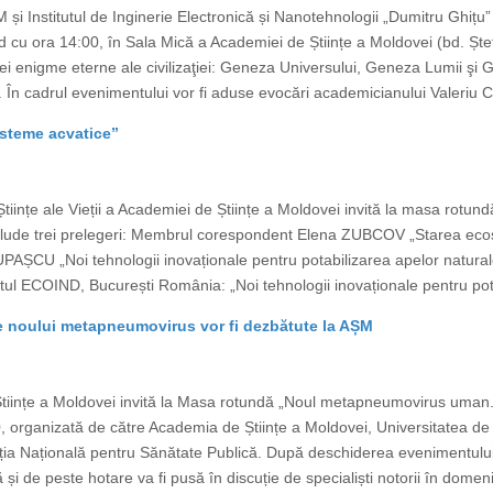
M și Institutul de Inginerie Electronică și Nanotehnologii „Dumitru Ghițu”
d cu ora 14:00, în Sala Mică a Academiei de Științe a Moldovei (bd. Ște
trei enigme eterne ale civilizaţiei: Geneza Universului, Geneza Lumii ş
În cadrul evenimentului vor fi aduse evocări academicianului Valeriu Can
isteme acvatice”
tiințe ale Vieții a Academiei de Științe a Moldovei invită la masa rotund
clude trei prelegeri: Membrul corespondent Elena ZUBCOV „Starea ecosi
AȘCU „Noi tehnologii inovaționale pentru potabilizarea apelor naturale
l ECOIND, București România: „Noi tehnologii inovaționale pentru pota
le noului metapneumovirus vor fi dezbătute la AȘM
e Științe a Moldovei invită la Masa rotundă „Noul metapneumovirus uman.
, organizată de către Academia de Științe a Moldovei, Universitatea de
ia Națională pentru Sănătate Publică. După deschiderea evenimentului
și de peste hotare va fi pusă în discuție de specialiști notorii în domeniu