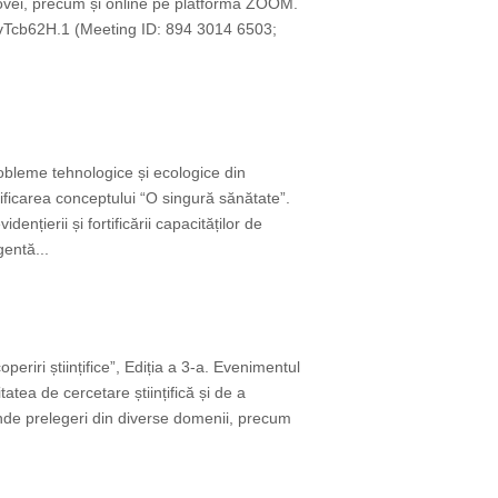
ldovei, precum și online pe platforma ZOOM.
Tcb62H.1 (Meeting ID: 894 3014 6503;
obleme tehnologice și ecologice din
rtificarea conceptului “O singură sănătate”.
nțierii și fortificării capacităților de
gentă...
riri științifice”, Ediția a 3-a. Evenimentul
tatea de cercetare științifică și de a
rinde prelegeri din diverse domenii, precum