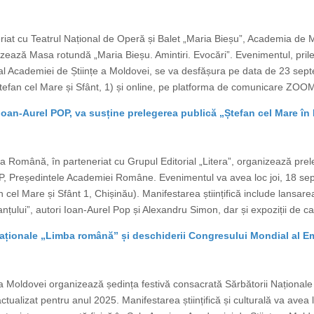
riat cu Teatrul Național de Operă și Balet „Maria Bieșu”, Academia de M
zează Masa rotundă „Maria Bieșu. Amintiri. Evocări”. Evenimentul, prile
 Academiei de Științe a Moldovei, se va desfășura pe data de 23 septe
tefan cel Mare și Sfânt, 1) și online, pe platforma de comunicare ZOOM. 
oan-Aurel POP, va susține prelegerea publică „Ștefan cel Mare în
 Română, în parteneriat cu Grupul Editorial „Litera”, organizează prel
P, Președintele Academiei Române. Evenimentul va avea loc joi, 18 sep
cel Mare și Sfânt 1, Chișinău). Manifestarea științifică include lansare
țului”, autori Ioan-Aurel Pop și Alexandru Simon, dar și expoziții de car
ționale „Limba română” și deschiderii Congresului Mondial al Emi
Moldovei organizează ședința festivă consacrată Sărbătorii Național
tualizat pentru anul 2025. Manifestarea științifică și culturală va avea