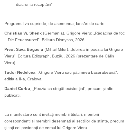
diacronia receptării”
Programul va cuprinde, de asemenea, lansări de carte:
Christian W. Shenk
(Germania), Grigore Vieru: „Rădăcina de foc
– Die Feuerwurzel”, Editura Dionysos, 2026
Preot Sava Bogasiu
(Mihail Miler), „Iubirea în poezia lui Grigore
Vieru”, Editura Editgraph, Buzău, 2026 (prezentare de Călin
Vieru)
Tudor Nedelcea
, „Grigore Vieru sau pătimirea basarabeană”,
ediția a II-a, Craiova
Daniel Corbu
, „Poezia ca strigăt existențial”, precum și alte
publicații.
La manifestare sunt invitați membrii titulari, membrii
corespondenți și membrii desemnați ai secțiilor de științe, precum
și toți cei pasionați de versul lui Grigore Vieru.