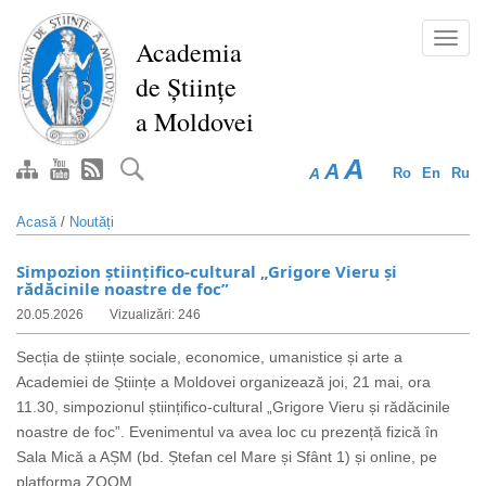
Mergi
la
Toggl
Academia
conţinutul
navig
de Științe
principal
a Moldovei
A
A
A
Ro
En
Ru
Acasă
/
Noutăți
Simpozion științifico-cultural „Grigore Vieru și
rădăcinile noastre de foc”
20.05.2026
Vizualizări: 246
Secția de științe sociale, economice, umanistice și arte a
Academiei de Științe a Moldovei organizează joi, 21 mai, ora
11.30, simpozionul științifico-cultural „Grigore Vieru și rădăcinile
noastre de foc”.
Evenimentul va avea loc cu prezență fizică în
Sala Mică a AȘM (bd. Ștefan cel Mare și Sfânt 1) și online, pe
platforma ZOOM.