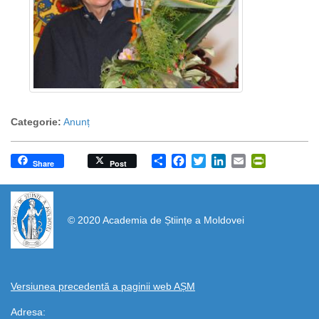
Categorie:
Anunț
Share
Facebook
Twitter
LinkedIn
Email
PrintFrien
Share
Post
https://propletenie.ru/
© 2020 Academia de Științe a Moldovei
Versiunea precedentă a paginii web AȘM
Adresa: