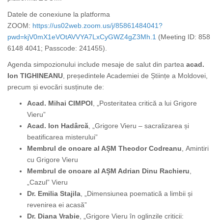
Datele de conexiune la platforma
ZOOM:
https://us02web.zoom.us/j/85861484041?
pwd=kjV0mX1eVOtAVVYA7LxCyGWZ4gZ3Mh.1
(Meeting ID: 858
6148 4041; Passcode: 241455).
Agenda simpozionului include mesaje de salut din partea
acad.
Ion TIGHINEANU
, președintele
Academiei de Științe a Moldovei,
precum și evocări susținute de:
Acad. Mihai CIMPOI
, „Posteritatea critică a lui Grigore
Vieru”
Acad. Ion Hadârcă
, „Grigore Vieru – sacralizarea și
beatificarea misterului”
Membrul de onoare al AȘM Theodor Codreanu
,
Amintiri
cu Grigore Vieru
Membrul de onoare al AȘM Adrian Dinu Rachieru
,
„Cazul” Vieru
Dr. Emilia Stajila
, „Dimensiunea poematică a limbii și
revenirea ei acasă”
Dr. Diana Vrabie
, „Grigore Vieru în oglinzile criticii: