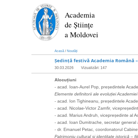
Mergi
la
Academia
conţinutul
de Științe
principal
a Moldovei
Acasă
/
Noutăți
Ședință festivă Academia Română –
30.03.2026
Vizualizări: 147
Alocuțiuni
- acad. Ioan-Aurel Pop, președintele Aca
Elemente definitorii ale evoluției Academi
- acad. Ion Tighineanu, președintele Acade
- acad. Nicolae-Victor Zamfir, vicepreșed
- acad. Marius Andruh, vicepreședinte al 
- acad. Ioan Dumitrache, secretar genera
- dr. Emanuel Petac, coordonatorul Cabinetu
Patrimoniu cultural și identitate istorică 