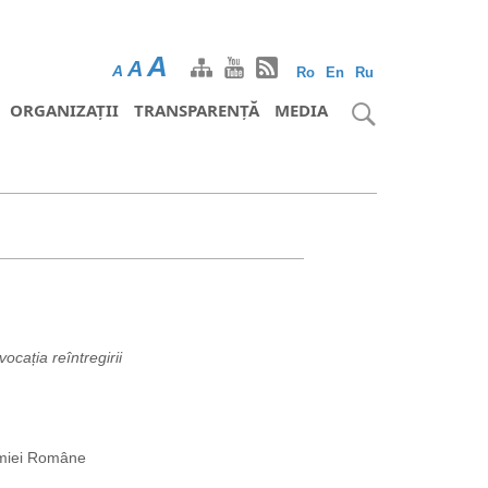
A
A
A
Ro
En
Ru
ORGANIZAȚII
TRANSPARENȚĂ
MEDIA
ocația reîntregirii
demiei Române