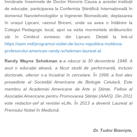
înmânate însemnele de Doctor Honoris
Causa a acestei
instituții
de educație; participarea la Conferința Științifică Internațională în
domeniul Nanotehnologiilor și Ingineriei Biomedicale; deplasarea
în orașul Lipcani, raionul Briceni, unde va avea o întâlnire la
Colegiul Pedagogic local, apoi va vizita mormintele străbunicilor
săi în Cimitirul evreiesc din Lipcani. Detalii la link-ul
https://asm.md/programul-vizitei-de-lucru-republica-moldova-
profesorului-american-randy-schekman-laureat-al
Randy Wayne
Schekman
s
-
a născut la 30 decembrie 1948. A
avut o educație aleasă, a făcut studii de performanță, inclusiv
doctorale, ulterior s-a încadrat în cercetare. În 1999, a fost ales
președinte al Societății Americane de Biologie Celulară. Este
membru al Academiei Americane de Arte și Științe, Fellow al
Asociației Americane pentru Promovarea Științei (AAAS). Din 2011
este redactor-șef al revistei eLife
.
În 2013
a devenit Laureat al
Premiului Nobel în Medicină.
Dr. Tudor
Braniște,