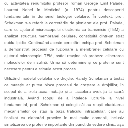
cu activitatea renumitului profesor român George Emil Palade,
Laureat Nobel în Medicină (a. 1974) pentru descoperiri
fundamentale în domeniul biologiei celulare. În context, prof.
Schekman s-a referit la cercetările de pionierat ale prof. Palade,
care cu ajutorul microscopului electronic cu transmisie (TEM) a
analizat structura membranei celulare, constituită dintr-un strat
dublu-lipidic. Continuând aceste cercetări, echipa prof. Schekman
a demonstrat procesul de fuzionare a membranei celulare cu
ajutorul microscopiei TEM, astfel reușind să probeze eliberarea
moleculelor de insulină. Urma să determine și ce proteine sunt
necesare pentru a stimula acest proces.
Utilizând modelul celulelor de drojdie,
Randy Schekman
a testat
ce mutație ar putea bloca procesul de creștere a drojdiilor, în
scopul de a izola acea mutație și a accelera evoluția la scară
industrială. Având scopul de a înțelege lucrurile la nivel
fundamental, prof. Schekman și colegii săi au reușit elucidarea
mecanismelor ce stau la baza traficului intracelular, care au
finalizat cu elaborări practice în mai multe domenii, inclusiv
sintetizarea de proteine importante din punct de vedere clinic, așa