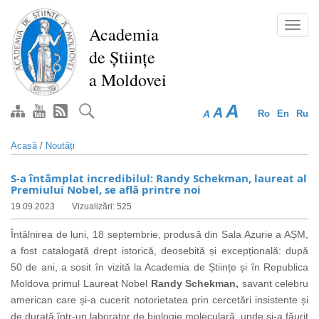
Mergi
la
Toggl
Academia
conţinutul
navig
de Științe
principal
a Moldovei
A
A
A
Ro
En
Ru
Acasă
/
Noutăți
S-a întâmplat incredibilul: Randy Schekman, laureat al
Premiului Nobel, se află printre noi
19.09.2023
Vizualizări: 525
Întâlnirea de luni, 18 septembrie, produsă din Sala Azurie a AȘM,
a fost catalogată drept istorică, deosebită și excepțională: după
50 de ani, a sosit în vizită la Academia de Științe și în Republica
Moldova primul Laureat Nobel
Randy Schekman,
savant celebru
american care și-a cucerit notorietatea prin cercetări insistente și
de durată într-un laborator de
biologie moleculară, unde și-a
făurit