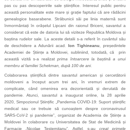
pas cu pas descoperirile sale științifice. Interesul public pentru
această personalitate este mare și grație faptului că are rădăcini
genealogice basarabene. Străbunicii săi pe linia maternă
sunt
înmormântați în orășelul Lipcani din raionul Briceni, savantul a
considerat că
este de datoria lui să viziteze Republica Moldova și
baștina rudelor sale. La aceste detalii s-a referit în cuvântul său
de deschidere a Adunării acad.
Ion Tighineanu
, președintele
Academiei de Științe a Moldovei, subliniind, totodată, că prin
această vizită s-a realizat
prima întoarcere la baștină a unui
membru al familiei
Schekman, după 100 de ani
.
Colaborarea științifică dintre savantul american și cercetătorii
moldoveni a început acum trei ani,
în vremuri extrem de
complicate, când omenirea era dezorientată și derutată de
pandemie. Atunci, savantul a inaugurat online, la 28 aprilie
2020, Simpozionul Științific „Pandemia COVID-19: Suport științific
medical sau ce trebuie să cunoaștem despre coronavirusul
SARS-CoV-2 și pandemie”, organizat de Academia de Științe a
Moldovei în colaborare cu Universitatea de Stat de Medicină și
Farmacie „Nicolae Testemițanu”. Astfel
,
s-au
creat primele