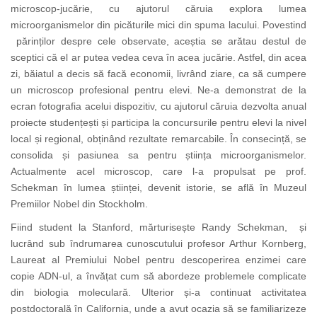
microscop-jucărie, cu ajutorul căruia explora lumea
microorganismelor din picăturile mici din spuma lacului. Povestind
părinților despre cele observate, aceștia se arătau destul de
sceptici că el ar putea vedea ceva în acea jucărie. Astfel, din acea
zi,
băiatul a decis să facă economii, livrând ziare, ca să cumpere
un microscop profesional pentru elevi. Ne-a demonstrat de la
ecran fotografia acelui dispozitiv, cu ajutorul căruia dezvolta anual
proiecte studențești și participa la concursurile pentru elevi la nivel
local și regional, obținând rezultate remarcabile. În consecință, se
consolida și pasiunea sa pentru știința microorganismelor.
Actualmente acel microscop, care l-a propulsat
pe prof.
Schekman în lumea științei, devenit istorie, se află în Muzeul
Premiilor Nobel din Stockholm.
Fiind student la Stanford, mărturisește
Randy Schekman,
și
lucrând sub îndrumarea cunoscutului profesor Arthur Kornberg,
Laureat al Premiului Nobel pentru descoperirea enzimei care
copie ADN-ul, a învățat cum să abordeze problemele complicate
din biologia moleculară. Ulterior și-a continuat activitatea
postdoctorală în California, unde a avut ocazia să se familiarizeze