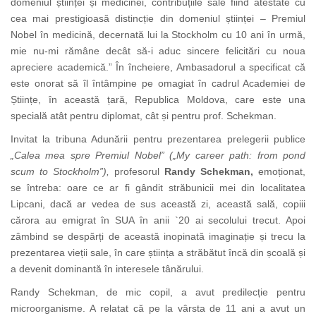
domeniul științei și medicinei, contribuțiile sale fiind atestate cu
cea mai prestigioasă distincție din domeniul științei – Premiul
Nobel în
medicină, decernată lui la Stockholm cu 10 ani în urmă,
mie nu-mi rămâne decât să-i aduc sincere felicitări cu noua
apreciere academică.” În încheiere, Ambasadorul a specificat că
este onorat să îl întâmpine pe omagiat în cadrul Academiei de
Științe, în această țară, Republica Moldova, care este una
specială atât pentru diplomat, cât și pentru prof. Schekman.
Invitat la tribuna Adunării pentru
prezentarea prelegerii publice
„Calea mea spre Premiul Nobel
” (
„My career path: from pond
scum to Stockholm”)
,
profesorul
Randy Schekman,
emoționat,
se întreba: oare ce ar fi gândit străbunicii mei din localitatea
Lipcani, dacă ar vedea de sus această zi, această sală, copiii
cărora au emigrat în SUA în anii `20 ai secolului trecut. Apoi
zâmbind se despărți de această inopinată imaginație și trecu la
prezentarea vieții sale, în care știința a străbătut încă din școală și
a devenit dominantă în interesele tânărului.
Randy Schekman,
de mic copil, a avut predilecție pentru
microorganisme. A relatat că pe la vârsta de 11 ani a avut un