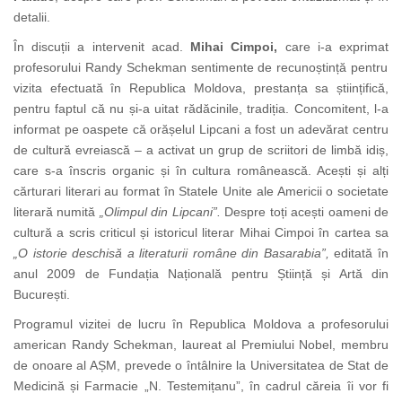
detalii.
În discuții a intervenit acad.
Mihai Cimpoi,
care i-a exprimat
profesorului Randy Schekman sentimente de recunoștință pentru
vizita efectuată în Republica Moldova, prestanța sa științifică,
pentru faptul că nu și-a uitat rădăcinile, tradiția. Concomitent, l-a
informat pe oaspete că orășelul Lipcani a fost un adevărat centru
de cultură
evreiască
– a activat un grup de scriitori de limbă idiș,
care s-a înscris organic și în cultura românească. Acești și alți
cărturari literari au format în Statele Unite ale Americii o societate
literară numită
„Olimpul din Lipcani”.
Despre toți acești oameni de
cultură a scris criticul și istoricul literar Mihai Cimpoi în cartea sa
„O istorie deschisă a literaturii române din Basarabia”,
editată
în
anul 2009 de Fundația Națională pentru
Știință și Artă din
București.
Programul vizitei de lucru în Republica Moldova a profesorului
american Randy Schekman, laureat al Premiului Nobel, membru
de onoare al AȘM, prevede o întâlnire la Universitatea de Stat de
Medicină și Farmacie „N. Testemițanu”, în cadrul căreia îi vor fi