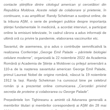
contacte științifice dintre citologul american și cercetători din
Republica Moldova. Aceste relații de colaborare și prietenie, în
continuare, s-au amplificat:
Randy Schekman a susținut online, de
la tribuna AȘM, o serie de prelegeri publice despre importanța
științei fundamentale în medicină, a acordat interviuri, a participat
online la emisiuni televizate, în cadrul cărora a adus informații de
ultimă oră cu privire la pandemie, elaborarea vaccinurilor etc.
Savantul, de asemenea, și-a adus o contribuție semnificativă la
realizarea Conferinței
„
George Emil Palade – părintele biologiei
celulare moderne”,
organizată la 22 noiembrie 2022 de Academia
Română și Academia de Științe a Moldovei cu prilejul aniversării a
110-a de la nașterea savantului american George Emil Palade,
primul Laureat Nobel de origine română, născut la 19 noiembrie
1912 la Iași.
Randy Schekman l-a cunoscut bine pe celebrul
român și a prezentat online comunicarea
„Cercetări privind
secreția de proteine și colaborarea cu George Palade”.
Președintele Ion Tighineanu a amintit că Adunarea generală a
membrilor titulari și membrilor corespondenți ai AȘM din 28 mai