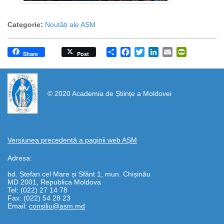
Categorie:
Noutăți ale AȘM
Share
Facebook
Twitter
LinkedIn
Email
PrintFrien
Share
Post
https://propletenie.ru/
© 2020 Academia de Științe a Moldovei
Versiunea precedentă a paginii web AȘM
Adresa:
bd. Ștefan cel Mare și Sfânt 1, mun. Chișinău
MD 2001, Republica Moldova
Tel: (022) 27 14 78
Fax: (022) 54 28 23
Email:
consiliu@asm.md