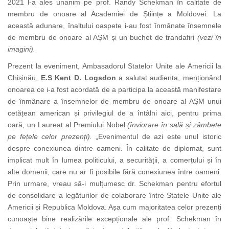
2021 l-a ales unanim pe prof. Randy Schekman în calitate de
membru de onoare al Academiei de Științe a Moldovei. La
această adunare, înaltului oaspete i-au fost înmânate însemnele
de membru de onoare al AȘM și un buchet de trandafiri
(vezi în
imagini).
Prezent la eveniment, Ambasadorul Statelor Unite ale Americii la
Chișinău,
E.S Kent D. Logsdon
a salutat audiența, menționând
onoarea ce i-a fost acordată de a participa la această manifestare
de înmânare a însemnelor de membru de onoare al AȘM unui
cetățean american și privilegiul de a întâlni aici, pentru prima
oară, un Laureat al Premiului Nobel
(înviorare în sală și zâmbete
pe fețele celor prezenți).
„Evenimentul de azi este unul istoric
despre conexiunea dintre oameni. În calitate de diplomat, sunt
implicat mult în lumea politicului, a securității, a comerțului și în
alte domenii, care nu ar fi posibile fără conexiunea între oameni.
Prin urmare, vreau să-i mulțumesc dr. Schekman pentru efortul
de consolidare a legăturilor de
colaborare între Statele Unite ale
Americii și Republica Moldova. Așa cum majoritatea celor prezenți
cunoaște bine realizările excepționale ale prof. Schekman în