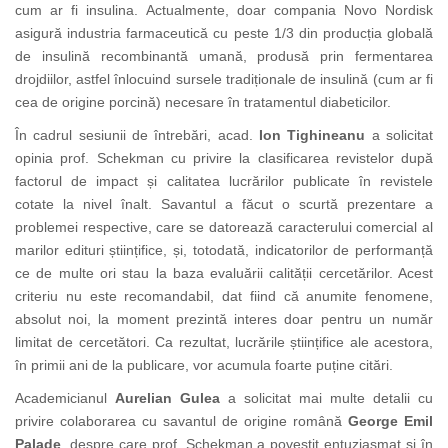
cum ar fi insulina. Actualmente, doar compania Novo Nordisk
asigură industria farmaceutică cu peste 1/3 din producția globală
de insulină recombinantă umană, produsă prin fermentarea
drojdiilor
, astfel înlocuind
sursele tradiționale de insulină (cum ar fi
cea de origine porcină) necesare în tratamentul diabeticilor.
În cadrul sesiunii de întrebări, acad.
Ion Tighineanu
a solicitat
opinia prof. Schekman cu privire la clasificarea revistelor după
factorul de impact și calitatea lucrărilor publicate în revistele
cotate la nivel înalt. Savantul a făcut o scurtă prezentare a
problemei respective, care se datorează caracterului comercial al
marilor edituri științifice, și, totodată, indicatorilor de performanță
ce de multe ori stau la baza evaluării calității cercetărilor. Acest
criteriu nu este recomandabil, dat fiind că anumite fenomene,
absolut noi, la moment prezintă interes doar pentru un număr
limitat de cercetători. Ca rezultat, lucrările științifice ale acestora,
în primii ani de la publicare, vor acumula foarte puține citări.
Academicianul
Aurelian Gulea
a solicitat mai multe detalii cu
privire colaborarea cu savantul de origine română
George Emil
Palade
, despre care prof. Schekman a povestit entuziasmat și în