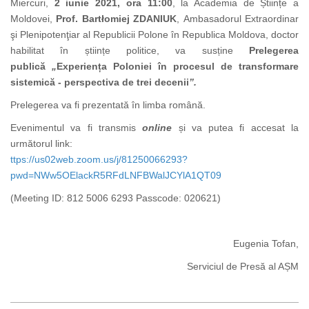
Miercuri,
2 iunie 2021, ora 11:00
, la Academia de Științe a
Moldovei,
Prof.
Bartłomiej ZDANIUK
, Ambasadorul Extraordinar
şi Plenipotenţiar al Republicii Polone în Republica Moldova, doctor
habilitat în științe politice, va susține
Prelegerea
publică
„
Experiența Poloniei în procesul de transformare
sistemică - perspectiva de trei decenii
”.
Prelegerea va fi prezentată în limba română.
Evenimentul va fi transmis
online
și va putea fi accesat la
următorul link:
ttps://us02web.zoom.us/j/81250066293?
pwd=NWw5OElackR5RFdLNFBWalJCYlA1QT09
(Meeting ID: 812 5006 6293 Passcode: 020621)
Eugenia Tofan,
Serviciul de Presă al AȘM