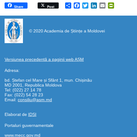
Share
Facebook
Twitter
LinkedIn
Email
PrintFrien
Share
Post
https://propletenie.ru/
© 2020 Academia de Științe a Moldovei
Versiunea precedentă a paginii web AȘM
Adresa:
bd. Ștefan cel Mare și Sfânt 1, mun. Chișinău
MD 2001, Republica Moldova
Tel: (022) 27 14 78
Fax: (022) 54 28 23
Email:
consiliu@asm.md
Elaborat de
IDSI
Portaluri guvernamentale
www.mecc.gov.md