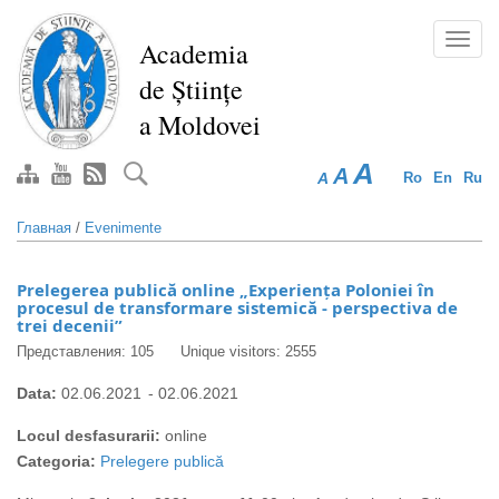
Перейти
к
Toggl
Academia
основному
navig
de Științe
содержанию
a Moldovei
A
A
A
Ro
En
Ru
Главная
/
Evenimente
Prelegerea publică online „Experiența Poloniei în
procesul de transformare sistemică - perspectiva de
trei decenii”
Представления: 105
Unique visitors: 2555
Data:
02.06.2021
-
02.06.2021
Locul desfasurarii:
online
Categoria:
Prelegere publică