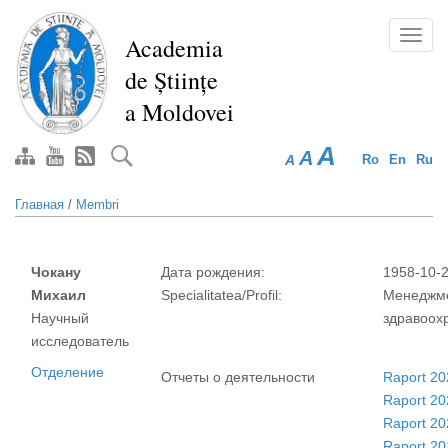
Перейти
к
Toggl
Academia
основному
navig
de Științe
содержанию
a Moldovei
A
A
A
Ro
En
Ru
Главная
/
Membri
Чокану
Дата рождения:
1958-10-
Михаил
Specialitatea/Profil:
Менеджме
Научный
здравоох
исследователь
Отделение
Отчеты о деятельности
Raport 20
Raport 20
Raport 20
Raport 20