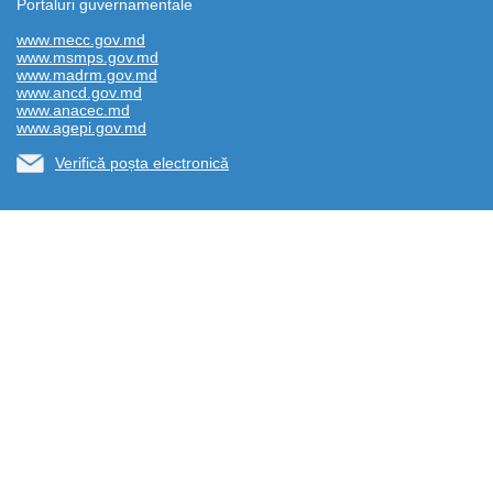
Portaluri guvernamentale
www.mecc.gov.md
www.msmps.gov.md
www.madrm.gov.md
www.ancd.gov.md
www.anacec.md
www.agepi.gov.md
Verifică poșta electronică