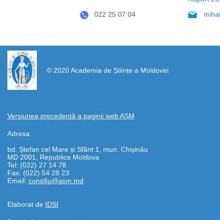
022 25 07 04
miha
https://propletenie.ru/
© 2020 Academia de Științe a Moldovei
Versiunea precedentă a paginii web AȘM
Adresa:
bd. Ștefan cel Mare și Sfânt 1, mun. Chișinău
MD 2001, Republica Moldova
Tel: (022) 27 14 78
Fax: (022) 54 28 23
Email:
consiliu@asm.md
Elaborat de
IDSI