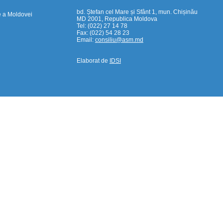
bd. Ștefan cel Mare și Sfânt 1, mun. Chișinău
e a Moldovei
MD 2001, Republica Moldova
Tel: (022) 27 14 78
Fax: (022) 54 28 23
Email:
consiliu@asm.md
Elaborat de
IDSI