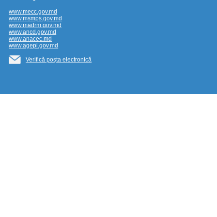
www.mecc.gov.md
www.msmps.gov.md
www.madrm.gov.md
www.ancd.gov.md
www.anacec.md
www.agepi.gov.md
Verifică poșta electronică