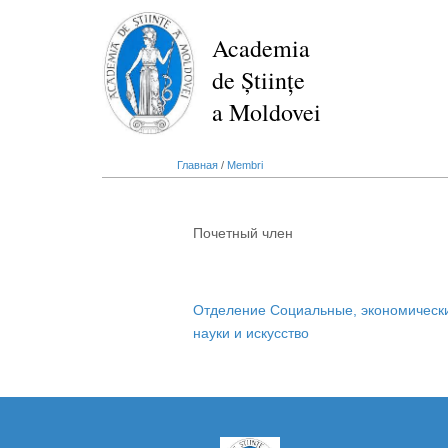
Перейти
к
Academia
основному
de Științe
содержанию
a Moldovei
Главная
/
Membri
Почетный член
Отделение Социальные, экономическ
науки и искусство