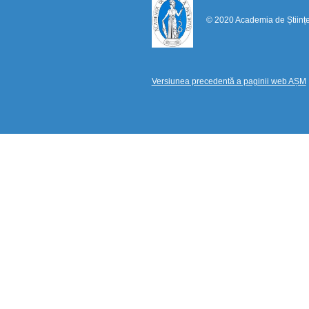
© 2020 Academia de Științ
Versiunea precedentă a paginii web AȘM