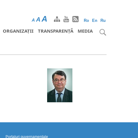
A
A
A
Ro
En
Ru
ORGANIZAȚII
TRANSPARENȚĂ
MEDIA
Portaluri guvernamentale