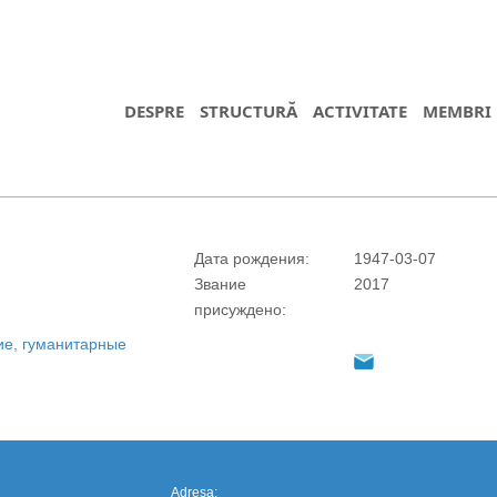
DESPRE
STRUCTURĂ
ACTIVITATE
MEMBRI
Дата рождения:
1947-03-07
Звание
2017
https://propletenie.ru/
присуждено:
ие, гуманитарные
Adresa: