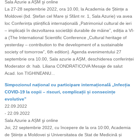
Sala Azurie a AȘM şi online
La 27-28 septembrie 2022, ora 10.00, la Academia de Științe a
Moldovei (bd. Ștefan cel Mare și Sfânt nr. 1, Sala Azurie) va avea
loc Conferința științifică internațională „Patrimoniul cultural de ieri
– implicații în dezvoltarea societății durabile de mâine”, ediția a VI-
a (The International Scientific Conference „Cultural heritage of
yesterday – contribution to the development of a sustainable
society of tomorrow”, 6th edition). Agenda evenimentului 27
septembrie ora 10.00, Sala azurie a AȘM, deschiderea conferinței
Moderator dr. hab. Liliana CONDRATICOVA Mesaje de salut
Acad. Ion TIGHINEANU...
Simpozionul național cu participare internațională „Infecția
COVID-19 la copii – riscuri, complicații și consecințe
evolutive”
22.09.2022
- 22.09.2022
Sala Azurie a AȘM şi online
Joi, 22 septembrie 2022, cu începere de la ora 10:00, Academia
de Științe a Moldovei și Universitatea de Stat de Medicină și