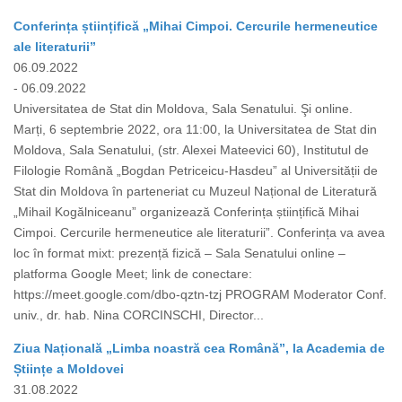
Conferința științifică „Mihai Cimpoi. Cercurile hermeneutice
ale literaturii”
06.09.2022
- 06.09.2022
Universitatea de Stat din Moldova, Sala Senatului. Şi online.
Marți, 6 septembrie 2022, ora 11:00, la Universitatea de Stat din
Moldova, Sala Senatului, (str. Alexei Mateevici 60), Institutul de
Filologie Română „Bogdan Petriceicu-Hasdeu” al Universității de
Stat din Moldova în parteneriat cu Muzeul Național de Literatură
„Mihail Kogălniceanu” organizează Conferința științifică Mihai
Cimpoi. Cercurile hermeneutice ale literaturii”. Conferința va avea
loc în format mixt: prezență fizică – Sala Senatului online –
platforma Google Meet; link de conectare:
https://meet.google.com/dbo-qztn-tzj PROGRAM Moderator Conf.
univ., dr. hab. Nina CORCINSCHI, Director...
Ziua Națională „Limba noastră cea Română”, la Academia de
Științe a Moldovei
31.08.2022