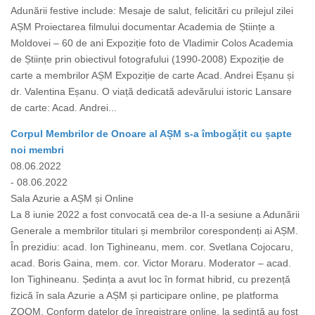
Adunării festive include: Mesaje de salut, felicitări cu prilejul zilei
AȘM Proiectarea filmului documentar Academia de Științe a
Moldovei – 60 de ani Expoziție foto de Vladimir Colos Academia
de Științe prin obiectivul fotografului (1990-2008) Expoziție de
carte a membrilor AȘM Expoziție de carte Acad. Andrei Eșanu și
dr. Valentina Eșanu. O viață dedicată adevărului istoric Lansare
de carte: Acad. Andrei...
Corpul Membrilor de Onoare al AȘM s-a îmbogățit cu șapte
noi membri
08.06.2022
- 08.06.2022
Sala Azurie a AȘM și Online
La 8 iunie 2022 a fost convocată cea de-a II-a sesiune a Adunării
Generale a membrilor titulari și membrilor corespondenți ai AȘM.
În prezidiu: acad. Ion Tighineanu, mem. cor. Svetlana Cojocaru,
acad. Boris Gaina, mem. cor. Victor Moraru. Moderator – acad.
Ion Tighineanu. Ședința a avut loc în format hibrid, cu prezență
fizică în sala Azurie a AȘM și participare online, pe platforma
ZOOM. Conform datelor de înregistrare online, la ședință au fost