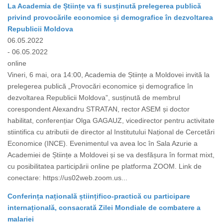
La Academia de Științe va fi susținută prelegerea publică
privind provocările economice și demografice în dezvoltarea
Republicii Moldova
06.05.2022
- 06.05.2022
online
Vineri, 6 mai, ora 14:00, Academia de Științe a Moldovei invită la
prelegerea publică „Provocări economice și demografice în
dezvoltarea Republicii Moldova”, susținută de membrul
corespondent Alexandru STRATAN, rector ASEM și doctor
habilitat, conferențiar Olga GAGAUZ, vicedirector pentru activitate
stiintifica cu atributii de director al Institutului Național de Cercetări
Economice (INCE). Evenimentul va avea loc în Sala Azurie a
Academiei de Științe a Moldovei și se va desfășura în format mixt,
cu posibilitatea participării online pe platforma ZOOM. Link de
conectare: https://us02web.zoom.us...
Conferința națională științifico-practică cu participare
internațională, consacrată Zilei Mondiale de combatere a
malariei