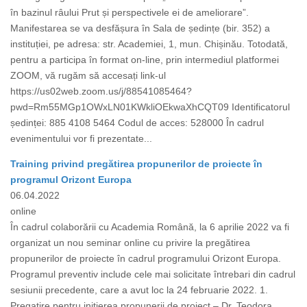
în bazinul râului Prut și perspectivele ei de ameliorare”.
Manifestarea se va desfășura în Sala de ședințe (bir. 352) a
instituției, pe adresa: str. Academiei, 1, mun. Chișinău. Totodată,
pentru a participa în format on-line, prin intermediul platformei
ZOOM, vă rugăm să accesați link-ul
https://us02web.zoom.us/j/88541085464?
pwd=Rm55MGp1OWxLN01KWkliOEkwaXhCQT09 Identificatorul
ședinței: 885 4108 5464 Codul de acces: 528000 În cadrul
evenimentului vor fi prezentate...
Training privind pregătirea propunerilor de proiecte în
programul Orizont Europa
06.04.2022
online
În cadrul colaborării cu Academia Română, la 6 aprilie 2022 va fi
organizat un nou seminar online cu privire la pregătirea
propunerilor de proiecte în cadrul programului Orizont Europa.
Programul preventiv include cele mai solicitate întrebari din cadrul
sesiunii precedente, care a avut loc la 24 februarie 2022. 1.
Pregatire pentru initierea propunerii de proiect – Dr. Teodora