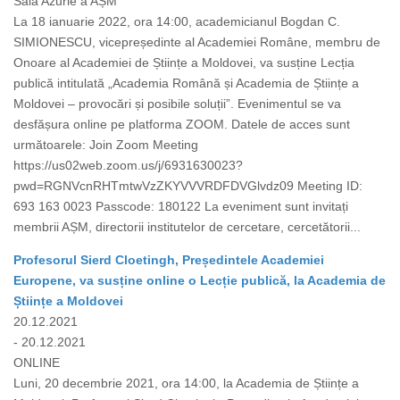
Sala Azurie a AȘM
La 18 ianuarie 2022, ora 14:00, academicianul Bogdan C.
SIMIONESCU, vicepreședinte al Academiei Române, membru de
Onoare al Academiei de Științe a Moldovei, va susține Lecția
publică intitulată „Academia Română și Academia de Științe a
Moldovei – provocări și posibile soluții”. Evenimentul se va
desfășura online pe platforma ZOOM. Datele de acces sunt
următoarele: Join Zoom Meeting
https://us02web.zoom.us/j/6931630023?
pwd=RGNVcnRHTmtwVzZKYVVVRDFDVGlvdz09 Meeting ID:
693 163 0023 Passcode: 180122 La eveniment sunt invitați
membrii AȘM, directorii institutelor de cercetare, cercetătorii...
Profesorul Sierd Cloetingh, Președintele Academiei
Europene, va susține online o Lecție publică, la Academia de
Științe a Moldovei
20.12.2021
- 20.12.2021
ONLINE
Luni, 20 decembrie 2021, ora 14:00, la Academia de Științe a