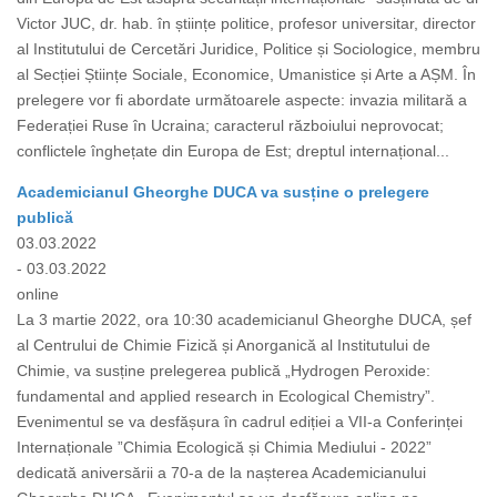
Victor JUC, dr. hab. în științe politice, profesor universitar, director
al Institutului de Cercetări Juridice, Politice și Sociologice, membru
al Secției Științe Sociale, Economice, Umanistice și Arte a AȘM. În
prelegere vor fi abordate următoarele aspecte: invazia militară a
Federației Ruse în Ucraina; caracterul războiului neprovocat;
conflictele înghețate din Europa de Est; dreptul internațional...
Academicianul Gheorghe DUCA va susține o prelegere
publică
03.03.2022
- 03.03.2022
online
La 3 martie 2022, ora 10:30 academicianul Gheorghe DUCA, șef
al Centrului de Chimie Fizică și Anorganică al Institutului de
Chimie, va susține prelegerea publică „Hydrogen Peroxide:
fundamental and applied research in Ecological Chemistry”.
Evenimentul se va desfășura în cadrul ediției a VII-a Conferinței
Internaționale ”Chimia Ecologică și Chimia Mediului - 2022”
dedicată aniversării a 70-a de la nașterea Academicianului