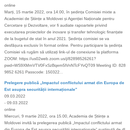
online
Marți, 15 martie 2022, ora 14.00, în ședința Comisiei mixte a
Academiei de Științe a Moldovei și Agenției Naționale pentru
Cercetare și Dezvoltare, vor fi audiate rapoartele privind
executarea proiectelor de inovare și transfer tehnologic finanțate
de la bugetul de stat în anul 2021. Ședința comisiei se va
desfășura exclusiv în format online. Pentru participare la ședința
Comisiei vă rugăm să utilizați link-ul de conexiune la platforma
ZOOM: https://us02web.zoom.us/j/82898526261?
pwd=WS9XMmVTV0FxSzBqem5lVnNTcFYvQT09 Meeting ID: 828
9852 6261 Passcode: 150322...
Prelegere publică „Impactul conflictului armat din Europa de
Est asupra securității internaționale”
09.03.2022
- 09.03.2022
online
Miercuri, 9 martie 2022, ora 15.00, Academia de Științe a
Moldovei invită la prelegerea publică „Impactul conflictului armat
din Europa de Est asupra securității internaționale” susținută de dl