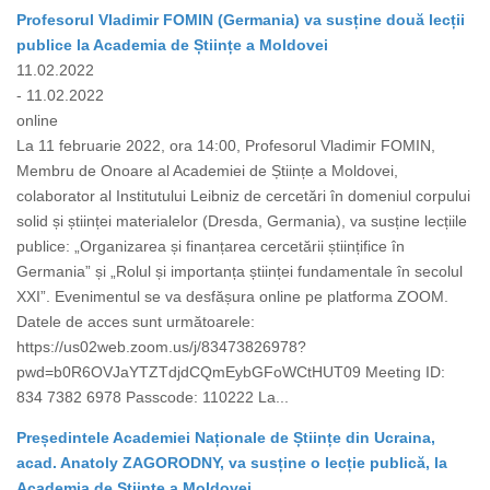
Profesorul Vladimir FOMIN (Germania) va susține două lecții
publice la Academia de Științe a Moldovei
11.02.2022
- 11.02.2022
online
La 11 februarie 2022, ora 14:00, Profesorul Vladimir FOMIN,
Membru de Onoare al Academiei de Științe a Moldovei,
colaborator al Institutului Leibniz de cercetări în domeniul corpului
solid și științei materialelor (Dresda, Germania), va susține lecțiile
publice: „Organizarea și finanțarea cercetării științifice în
Germania” și „Rolul și importanța științei fundamentale în secolul
XXI”. Evenimentul se va desfășura online pe platforma ZOOM.
Datele de acces sunt următoarele:
https://us02web.zoom.us/j/83473826978?
pwd=b0R6OVJaYTZTdjdCQmEybGFoWCtHUT09 Meeting ID:
834 7382 6978 Passcode: 110222 La...
Președintele Academiei Naționale de Științe din Ucraina,
acad. Anatoly ZAGORODNY, va susține o lecție publică, la
Academia de Științe a Moldovei