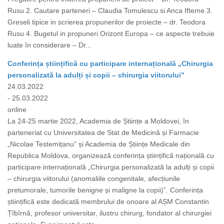
Rusu 2. Cautare parteneri – Claudia Tomulescu si Anca Ifteme 3.
Greseli tipice in scrierea propunerilor de proiecte – dr. Teodora
Rusu 4. Bugetul in propuneri Orizont Europa – ce aspecte trebuie
luate în considerare – Dr...
Conferința științifică cu participare internațională „Chirurgia
personalizată la adulți și copii – chirurgia viitorului”
24.03.2022
- 25.03.2022
online
La 24-25 martie 2022, Academia de Științe a Moldovei, în
parteneriat cu Universitatea de Stat de Medicină și Farmacie
„Nicolae Testemițanu” și Academia de Științe Medicale din
Republica Moldova, organizează conferința științifică națională cu
participare internațională „Chirurgia personalizată la adulți și copii
– chirurgia viitorului (anomaliile congenitale, afecțiunile
pretumorale, tumorile benigne și maligne la copii)”. Conferința
științifică este dedicată membrului de onoare al AȘM Constantin
Țîbîrnă, profesor universitar, ilustru chirurg, fondator al chirurgiei