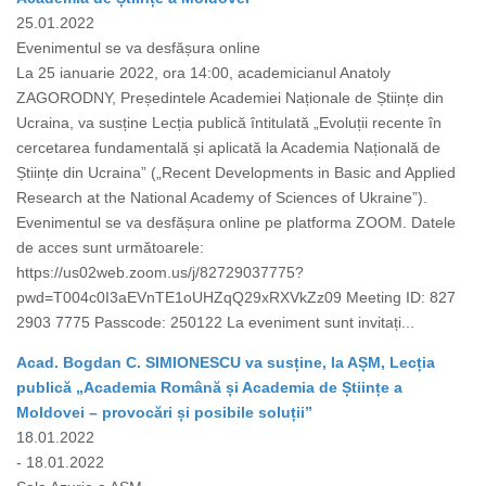
25.01.2022
Evenimentul se va desfășura online
La 25 ianuarie 2022, ora 14:00, academicianul Anatoly
ZAGORODNY, Președintele Academiei Naționale de Științe din
Ucraina, va susține Lecția publică întitulată „Evoluții recente în
cercetarea fundamentală și aplicată la Academia Națională de
Științe din Ucraina” („Recent Developments in Basic and Applied
Research at the National Academy of Sciences of Ukraine”).
Evenimentul se va desfășura online pe platforma ZOOM. Datele
de acces sunt următoarele:
https://us02web.zoom.us/j/82729037775?
pwd=T004c0I3aEVnTE1oUHZqQ29xRXVkZz09 Meeting ID: 827
2903 7775 Passcode: 250122 La eveniment sunt invitați...
Acad. Bogdan C. SIMIONESCU va susține, la AȘM, Lecția
publică „Academia Română și Academia de Științe a
Moldovei – provocări și posibile soluții”
18.01.2022
- 18.01.2022