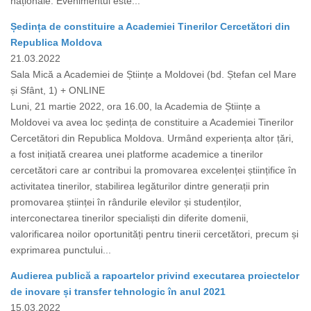
naționale. Evenimentul este...
Ședința de constituire a Academiei Tinerilor Cercetători din
Republica Moldova
21.03.2022
Sala Mică a Academiei de Științe a Moldovei (bd. Ștefan cel Mare
și Sfânt, 1) + ONLINE
Luni, 21 martie 2022, ora 16.00, la Academia de Științe a
Moldovei va avea loc ședința de constituire a Academiei Tinerilor
Cercetători din Republica Moldova. Urmând experiența altor țări,
a fost inițiată crearea unei platforme academice a tinerilor
cercetători care ar contribui la promovarea excelenței științifice în
activitatea tinerilor, stabilirea legăturilor dintre generații prin
promovarea științei în rândurile elevilor și studenților,
interconectarea tinerilor specialiști din diferite domenii,
valorificarea noilor oportunități pentru tinerii cercetători, precum și
exprimarea punctului...
Audierea publică a rapoartelor privind executarea proiectelor
de inovare și transfer tehnologic în anul 2021
15.03.2022