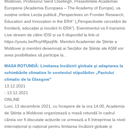
Moldovei, Profesorul Sierd Cloetingh, Președintele Academiei
Europene (Academia Europaea – The Academy of Europe), va
susține online Lecția publică „Perspectives on Frontier Research,
Education and Innovation in the ERA” („Perspectivele cercetării de
frontieră, educației și inovării în ERA”). Evenimentul va fi transmis
Live stream de către IDSI și va fi disponibil la link-ul
https://youtu.be/RvyH8jazjHk. Membrii Academiei de Științe a
Moldovei și membrii desemnați ai Secțiilor de Științe ale AȘM vor
avea posibilitatea să participe la...
MASA ROTUNDĂ: Limitarea încălzirii globale și adaptarea la
schimbările climatice în contextul stipulărilor „Pactului
climatic de la Glasgow”
13.12.2021
- 13.12.2021
ONLINE
Luni, 13 decembrie 2021, cu începere de la ora 14.00, Academia
de Științe a Moldovei organizează o masă rotundă în cadrul
căreia vor fi discutate acțiunile ce urmează a fi întreprinse la nivel
internațional și național pentru limitarea încălzirii globale și