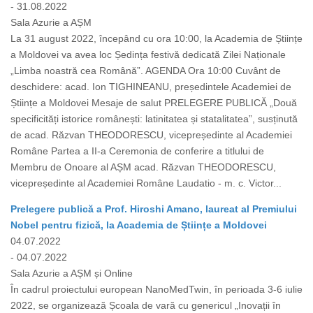
- 31.08.2022
Sala Azurie a AȘM
La 31 august 2022, începând cu ora 10:00, la Academia de Științe
a Moldovei va avea loc Ședința festivă dedicată Zilei Naționale
„Limba noastră cea Română”. AGENDA Ora 10:00 Cuvânt de
deschidere: acad. Ion TIGHINEANU, președintele Academiei de
Științe a Moldovei Mesaje de salut PRELEGERE PUBLICĂ „Două
specificități istorice românești: latinitatea și statalitatea”, susținută
de acad. Răzvan THEODORESCU, vicepreședinte al Academiei
Române Partea a II-a Ceremonia de conferire a titlului de
Membru de Onoare al AȘM acad. Răzvan THEODORESCU,
vicepreședinte al Academiei Române Laudatio - m. c. Victor...
Prelegere publică a Prof. Hiroshi Amano, laureat al Premiului
Nobel pentru fizică, la Academia de Științe a Moldovei
04.07.2022
- 04.07.2022
Sala Azurie a AȘM și Online
În cadrul proiectului european NanoMedTwin, în perioada 3-6 iulie
2022, se organizează Școala de vară cu genericul „Inovații în