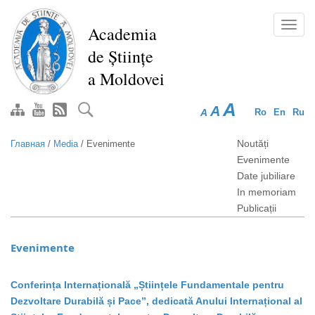
Перейти
к
Toggl
Academia
основному
navig
de Științe
содержанию
a Moldovei
A
A
A
Ro
En
Ru
Noutăți
Главная
/
Media
/
Evenimente
Evenimente
Date jubiliare
In memoriam
Publicații
Evenimente
Conferința Internațională „Științele Fundamentale pentru
Dezvoltare Durabilă și Pace”, dedicată Anului Internațional al