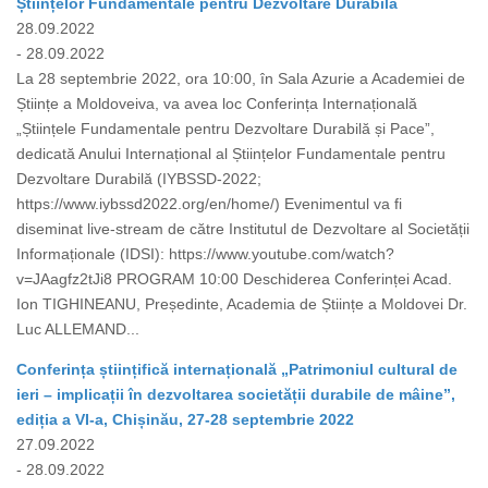
Științelor Fundamentale pentru Dezvoltare Durabilă
28.09.2022
- 28.09.2022
La 28 septembrie 2022, ora 10:00, în Sala Azurie a Academiei de
Științe a Moldoveiva, va avea loc Conferința Internațională
„Științele Fundamentale pentru Dezvoltare Durabilă și Pace”,
dedicată Anului Internațional al Științelor Fundamentale pentru
Dezvoltare Durabilă (IYBSSD-2022;
https://www.iybssd2022.org/en/home/) Evenimentul va fi
diseminat live-stream de către Institutul de Dezvoltare al Societății
Informaționale (IDSI): https://www.youtube.com/watch?
v=JAagfz2tJi8 PROGRAM 10:00 Deschiderea Conferinței Acad.
Ion TIGHINEANU, Președinte, Academia de Științe a Moldovei Dr.
Luc ALLEMAND...
Conferința științifică internațională „Patrimoniul cultural de
ieri – implicații în dezvoltarea societății durabile de mâine”,
ediția a VI-a, Chișinău, 27-28 septembrie 2022
27.09.2022
- 28.09.2022