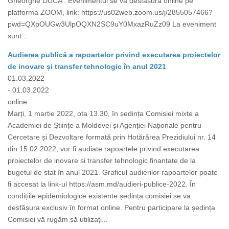
Gheorghe DUCA . Evenimentul se va desfășura online pe
platforma ZOOM, link: https://us02web.zoom.us/j/2855057466?
pwd=QXpOUGw3UlpOQXN2SC9uY0MxazRuZz09 La eveniment
sunt...
Audierea publică a rapoartelor privind executarea proiectelor
de inovare și transfer tehnologic în anul 2021
01.03.2022
- 01.03.2022
online
Marți, 1 martie 2022, ota 13.30, în ședința Comisiei mixte a
Academiei de Științe a Moldovei și Agenției Naționale pentru
Cercetare și Dezvoltare formată prin Hotărârea Prezidiului nr. 14
din 15.02.2022, vor fi audiate rapoartele privind executarea
proiectelor de inovare și transfer tehnologic finanțate de la
bugetul de stat în anul 2021. Graficul audierilor rapoartelor poate
fi accesat la link-ul https://asm.md/audieri-publice-2022. În
condițiile epidemiologice existente ședința comisiei se va
desfășura exclusiv în format online. Pentru participare la ședința
Comisiei vă rugăm să utilizați...