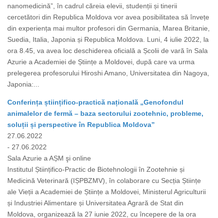
nanomedicină”, în cadrul căreia elevii, studenții și tinerii
cercetători din Republica Moldova vor avea posibilitatea să învețe
din experiența mai multor profesori din Germania, Marea Britanie,
Suedia, Italia, Japonia și Republica Moldova. Luni, 4 iulie 2022, la
ora 8.45, va avea loc deschiderea oficială a Școlii de vară în Sala
Azurie a Academiei de Științe a Moldovei, după care va urma
prelegerea profesorului Hiroshi Amano, Universitatea din Nagoya,
Japonia:...
Conferința științifico-practică națională „Genofondul
animalelor de fermă – baza sectorului zootehnic, probleme,
soluții și perspective în Republica Moldova”
27.06.2022
- 27.06.2022
Sala Azurie a AȘM şi online
Institutul Științifico-Practic de Biotehnologii în Zootehnie și
Medicină Veterinară (IȘPBZMV), în colaborare cu Secția Științe
ale Vieții a Academiei de Științe a Moldovei, Ministerul Agriculturii
și Industriei Alimentare și Universitatea Agrară de Stat din
Moldova, organizează la 27 iunie 2022, cu începere de la ora