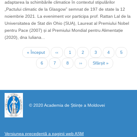
adaptarea la schimbările climatice în contextul stipulărilor
„Pactului climatic de la Glasgow” semnat de 197 de state la 12
noiembrie 2021. La eveniment vor participa prof. Rattan Lal de la
Universitatea de Stat din Ohio (SUA), Laureat al Premiului Nobel
pentru Pace (2007) și al Premiului Mondial pentru Alimentație
(2020), dna Iuliana...
Нумерация
Первая
« Început
←
‹‹
Страница
1
Страница
2
Страница
3
Страница
4
Текуща
5
страниц
страница
страниц
Страница
6
Страница
7
Страница
8
Следующая
››
Последняя
Sfârșit »
страница
страница
https://propletenie.ru/
© 2020 Academia de Științe a Moldovei
Versiunea precedentă a paginii web AȘM