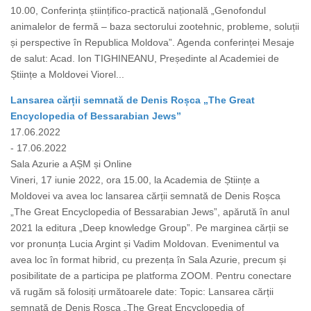
10.00, Conferința științifico-practică națională „Genofondul
animalelor de fermă – baza sectorului zootehnic, probleme, soluții
și perspective în Republica Moldova”. Agenda conferinței Mesaje
de salut: Acad. Ion TIGHINEANU, Președinte al Academiei de
Științe a Moldovei Viorel...
Lansarea cărții semnată de Denis Roșca „The Great
Encyclopedia of Bessarabian Jews”
17.06.2022
- 17.06.2022
Sala Azurie a AȘM și Online
Vineri, 17 iunie 2022, ora 15.00, la Academia de Științe a
Moldovei va avea loc lansarea cărții semnată de Denis Roșca
„The Great Encyclopedia of Bessarabian Jews”, apărută în anul
2021 la editura „Deep knowledge Group”. Pe marginea cărții se
vor pronunța Lucia Argint și Vadim Moldovan. Evenimentul va
avea loc în format hibrid, cu prezența în Sala Azurie, precum și
posibilitate de a participa pe platforma ZOOM. Pentru conectare
vă rugăm să folosiți următoarele date: Topic: Lansarea cărții
semnată de Denis Roșca „The Great Encyclopedia of