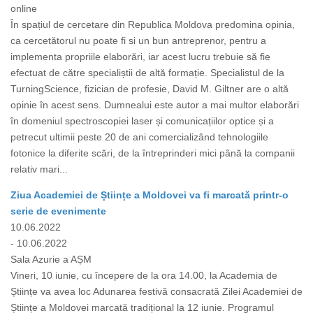
online
În spațiul de cercetare din Republica Moldova predomina opinia,
ca cercetătorul nu poate fi si un bun antreprenor, pentru a
implementa propriile elaborări, iar acest lucru trebuie să fie
efectuat de către specialiștii de altă formație. Specialistul de la
TurningScience, fizician de profesie, David M. Giltner are o altă
opinie în acest sens. Dumnealui este autor a mai multor elaborări
în domeniul spectroscopiei laser și comunicațiilor optice și a
petrecut ultimii peste 20 de ani comercializând tehnologiile
fotonice la diferite scări, de la întreprinderi mici până la companii
relativ mari...
Ziua Academiei de Științe a Moldovei va fi marcată printr-o
serie de evenimente
10.06.2022
- 10.06.2022
Sala Azurie a AȘM
Vineri, 10 iunie, cu începere de la ora 14.00, la Academia de
Științe va avea loc Adunarea festivă consacrată Zilei Academiei de
Științe a Moldovei marcată tradițional la 12 iunie. Programul