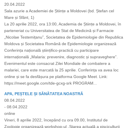
20.04.2022
Sala azurie a Academiei de Științe a Moldovei (bd. Ștefan cel
Mare și Sfânt, 1)
La 20 aprilie 2022, ora 13:00, Academia de Științe a Moldovei, în
parteneriat cu Universitatea de Stat de Medicină și Farmacie
„Nicolae Testemițanu”, Societatea de Epidemiologie din Republica
Moldova și Societatea Română de Epidemiologie organizează
Conferința națională științifico-practică cu participare
internațională „Malaria: prevenire, diagnostic și supraveghere”.
Evenimentul este consacrat Zilei Mondiale de combatere a
malariei, care este marcată la 25 aprilie. Conferința va avea loc
online și se fa desfășura pe platforma Google Meet. Link:
https://meet.google.com/tde-gcxg-srk PROGRAM...
APA, PEȘTELE ȘI SĂNĂTATEA NOASTRĂ
08.04.2022
- 08.04.2022
online
Vineri, 8 aprilie 2022, începând cu ora 09.00, Institutul de
Zoologie organizează workshop-ul „Starea actuală a pisciculturii