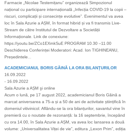
Farmacie „Nicolae Testemițanu” organizează Simpozionul
național cu participare internațională „Infecția COVID-19 la copii –
riscuri, complicații și consecințe evolutive”. Evenimentul va avea
loc în Sala Azurie a AȘM, în format hibrid și va fi transmis Live-
Stream de către Institutul de Dezvoltare a Societății
Informaționale. Link de conexiune:
https://youtu.be/ZCo1EXmkSuE PROGRAM 10.30 –11.00
Deschiderea Conferinței Moderatori: Acad. Ion TIGHINEANU,
Președintele...
ACADEMICIANUL BORIS GĂINĂ LA ORA BILANȚURILOR
16.09.2022
- 16.09.2022
Sala Azurie a AȘM şi online
Acum o lună, pe 17 august 2022, academicianul Boris Găină a
marcat aniversarea a 75-a și a 50 de ani de activitate științifică în
domeniul vitivinicol. Aflându-se la ora bilanțurilor, savantul vine în
premieră cu o noutate de rezonanță: la 16 septembrie, începând
cu ora 14.00, în Sala Azurie a AȘM, va avea loc lansarea a două
volume: „Universalitatea Viței de vie”, editura „Lexon Prim”, ediția