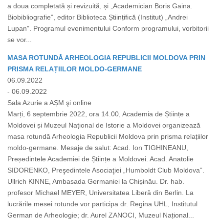
a doua completată și revizuită, și „Academician Boris Gaina.
Biobibliografie”, editor Biblioteca Științifică (Institut) „Andrei
Lupan”. Programul evenimentului Conform programului, vorbitorii
se vor...
MASA ROTUNDĂ ARHEOLOGIA REPUBLICII MOLDOVA PRIN
PRISMA RELAȚIILOR MOLDO-GERMANE
06.09.2022
- 06.09.2022
Sala Azurie a AȘM şi online
Marți, 6 septembrie 2022, ora 14.00, Academia de Științe a
Moldovei și Muzeul Național de Istorie a Moldovei organizează
masa rotundă Arheologia Republicii Moldova prin prisma relațiilor
moldo-germane. Mesaje de salut: Acad. Ion TIGHINEANU,
Președintele Academiei de Științe a Moldovei. Acad. Anatolie
SIDORENKO, Preşedintele Asociaţiei „Humboldt Club Moldova”.
Ullrich KINNE, Ambasada Germaniei la Chișinău. Dr. hab.
profesor Michael MEYER, Universitatea Liberă din Berlin. La
lucrările mesei rotunde vor participa dr. Regina UHL, Institutul
German de Arheologie; dr. Aurel ZANOCI, Muzeul Național...