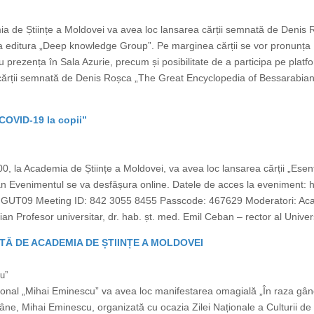
mia de Științe a Moldovei va avea loc lansarea cărții semnată de Denis
a editura „Deep knowledge Group”. Pe marginea cărții se vor pronunța 
cu prezența în Sala Azurie, precum și posibilitate de a participa pe p
a cărții semnată de Denis Roșca „The Great Encyclopedia of Bessarabia
 COVID-19 la copii”
, la Academia de Științe a Moldovei, va avea loc lansarea cărții „Esenția
 Evenimentul se va desfășura online. Datele de acces la eveniment:
Meeting ID: 842 3055 8455 Passcode: 467629 Moderatori: Academ
n Profesor universitar, dr. hab. șt. med. Emil Ceban – rector al Univers
TĂ DE ACADEMIA DE ȘTIINȚE A MOLDOVEI
u”
ional „Mihai Eminescu” va avea loc manifestarea omagială „În raza gând
âne, Mihai Eminescu, organizată cu ocazia Zilei Naționale a Culturii de