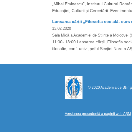
„Mihai Eminescu”, Institutul Cultural Român
Educației, Culturii și Cercetării. Evenimen
Lansarea cărții „Filosofia socială: curs 
13.02.2020
Sala Mică a Academiei de Științe a Moldovei (bd
11:00- 13:00 Lansarea cărții „Filosofia soci
filosofie, conf. univ., șeful Secției Nord a AȘ
© 2020 Academia de Științ
Versiunea precedentă a paginii web AȘM