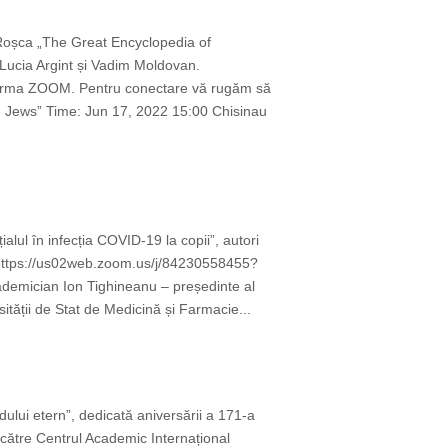
 Roșca „The Great Encyclopedia of
Lucia Argint și Vadim Moldovan.
latforma ZOOM. Pentru conectare vă rugăm să
n Jews” Time: Jun 17, 2022 15:00 Chisinau
lul în infecția COVID-19 la copii”, autori
 https://us02web.zoom.us/j/84230558455?
ician Ion Tighineanu – președinte al
ității de Stat de Medicină și Farmacie...
ului etern”, dedicată aniversării a 171-a
 către Centrul Academic Internațional