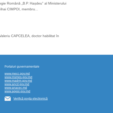
logie Română „B.P. Hașdeu” al Ministerului
i Mihai CIMPOI, membru...
: Valeriu CAPCELEA, doctor habilitat în
Portaluri guvernamentale
www.mecc.gov.md
www.msmps.gov.md
www.madrm.gov.md
www.ancd.gov.md
www.anacec.md
www.agepi.gov.md
Verifică poșta electronică