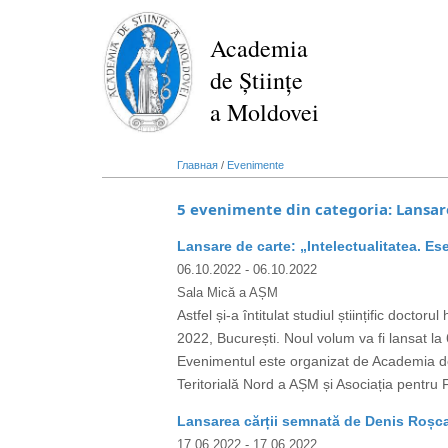
Перейти
к
Academia
основному
de Științe
содержанию
a Moldovei
Главная
/
Evenimente
5 evenimente din categoria: Lansar
Lansare de carte: „Intelectualitatea. Ese
06.10.2022
- 06.10.2022
Sala Mică a AȘM
Astfel și-a întitulat studiul științific docto
2022, București. Noul volum va fi lansat la
Evenimentul este organizat de Academia de 
Teritorială Nord a AȘM și Asociația pent
Lansarea cărții semnată de Denis Roșc
17.06.2022
- 17.06.2022