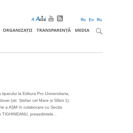
A
A
A
Ro
En
Ru
ORGANIZAȚII
TRANSPARENȚĂ
MEDIA
a tiparului la Editura Pro Universitaria,
ovei (str. Ștefan cel Mare și Sfânt 1).
rte a AȘM în colaborare cu Secția
n TIGHINEANU, președintele...