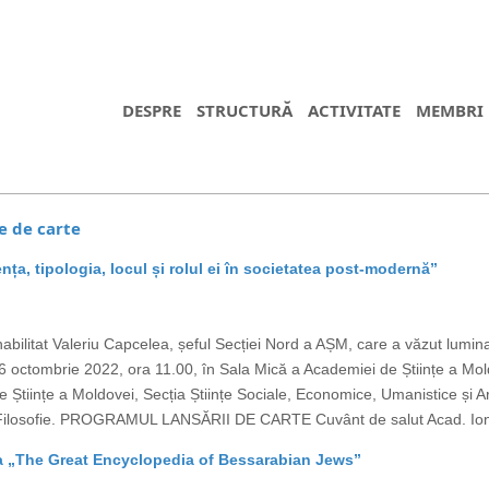
DESPRE
STRUCTURĂ
ACTIVITATE
MEMBRI
e de carte
nța, tipologia, locul și rolul ei în societatea post-modernă”
rul habilitat Valeriu Capcelea, șeful Secției Nord a AȘM, care a văzut lumin
 6 octombrie 2022, ora 11.00, în Sala Mică a Academiei de Științe a Mold
Științe a Moldovei, Secția Științe Sociale, Economice, Umanistice și A
ru Filosofie. PROGRAMUL LANSĂRII DE CARTE Cuvânt de salut Acad. Io
a „The Great Encyclopedia of Bessarabian Jews”