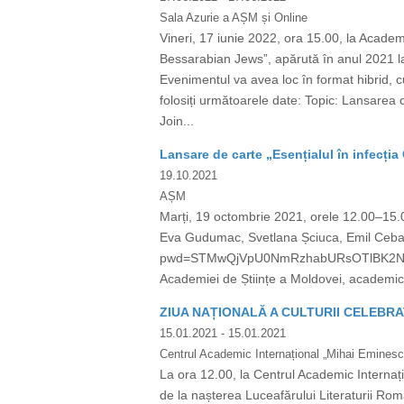
Sala Azurie a AȘM și Online
Vineri, 17 iunie 2022, ora 15.00, la Acade
Bessarabian Jews”, apărută în anul 2021 l
Evenimentul va avea loc în format hibrid, 
folosiți următoarele date: Topic: Lansare
Join...
Lansare de carte „Esențialul în infecția
19.10.2021
AȘM
Marți, 19 octombrie 2021, orele 12.00–15.00
Eva Gudumac, Svetlana Șciuca, Emil Ceban
pwd=STMwQjVpU0NmRzhabURsOTlBK2NGUT09 
Academiei de Științe a Moldovei, academicia
ZIUA NAȚIONALĂ A CULTURII CELEBRA
15.01.2021
- 15.01.2021
Centrul Academic Internațional „Mihai Eminesc
La ora 12.00, la Centrul Academic Internaț
de la nașterea Luceafărului Literaturii Rom