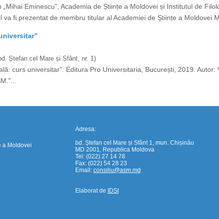
 „Mihai Eminescu”, Academia de Științe a Moldovei și Institutul de Filo
tul va fi prezentat de membru titular al Academiei de Științe a Moldove
universitar”
https://propletenie.ru/
. Ștefan cel Mare și Sfânt, nr. 1)
ală: curs universitar”. Editura Pro Universitaria, București, 2019. Autor
M."...
Adresa:
bd. Ștefan cel Mare și Sfânt 1, mun. Chișinău
e a Moldovei
MD 2001, Republica Moldova
Tel: (022) 27 14 78
Fax: (022) 54 28 23
Email:
consiliu@asm.md
Elaborat de
IDSI