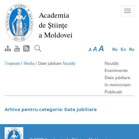
Перейти
к
Toggl
Academia
основному
navig
de Științe
содержанию
a Moldovei
A
A
A
Ro
En
Ru
Noutăți
Главная
/
Media
/
Date jubiliare
Noutăți
Evenimente
Date jubiliare
In memoriam
Publicații
Arhiva pentru categoria: Date jubiliare
https://propletenie.ru/