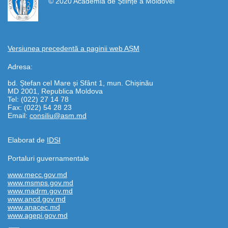
© 2020 Academia de Științe a Moldovei
Versiunea precedentă a paginii web AȘM
Adresa:
bd. Ștefan cel Mare și Sfânt 1, mun. Chișinău
MD 2001, Republica Moldova
Tel: (022) 27 14 78
Fax: (022) 54 28 23
Email:
consiliu@asm.md
Elaborat de
IDSI
Portaluri guvernamentale
www.mecc.gov.md
www.msmps.gov.md
www.madrm.gov.md
www.ancd.gov.md
www.anacec.md
www.agepi.gov.md