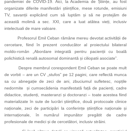
pandemiei
de
COVID-19. Aici, la Academia de Științe, au fost
organizate diferite manifestări științifice, mese rotunde, emisiuni
TV, savanții explicând cum să luptăm și să ne protejăm de
această molimă a sec. XXI, care a luat atâtea vieți, inclusiv
intelectuali de mare valoare.
Profesorul Emil Ceban rămâne mereu devotat activității de
cercetare, fiind în prezent conducător al proiectului bilateral
moldo-român „Abordare integrată pentru pacienții cu boală
polichistică renală autosomal dominantă și ciliopatii asociate”.
Despre membrul corespondent Emil Ceban se poate mult
de vorbit – are un CV „stufos” pe 12 pagini, care reflectă munca
sa cu abnegație de zeci de ani, zbuciumul sufletesc, nopțile
nedormite și cumsecădenia manifestată față de pacienți, cadre
didactice, studenți, masteranzi și doctoranzi – toate acestea fiind
materializate în sute de lucrări științifice, două protocoale clinice
naționale, zeci de participări la conferințe științifice naționale și
internaționale, în numărul impunător pregătit de cadre
profesionale de medici și de cercetători, inclusiv străini.