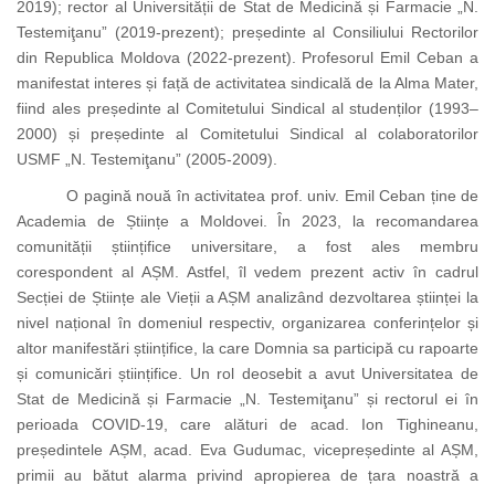
2019); rector al Universității de Stat de Medicină și Farmacie „N.
Testemiţanu” (2019-prezent); președinte al Consiliului Rectorilor
din Republica Moldova (2022-prezent). Profesorul Emil Ceban a
manifestat interes și față de activitatea sindicală de la Alma Mater,
fiind ales președinte al Comitetului Sindical al studenților (1993–
2000) și președinte al Comitetului Sindical al colaboratorilor
USMF „N. Testemiţanu” (2005-2009).
O pagină nouă în activitatea prof. univ. Emil Ceban ține de
Academia de Științe a Moldovei. În 2023, la recomandarea
comunității științifice universitare, a fost ales membru
corespondent al AȘM. Astfel, îl vedem prezent activ în cadrul
Secției de Științe ale Vieții a AȘM analizând
dezvoltarea științei la
nivel național în domeniul respectiv,
organizarea conferințelor și
altor manifestări științifice, la care Domnia sa participă cu rapoarte
și comunicări științifice. Un rol deosebit a avut
Universitatea de
Stat de Medicină și Farmacie „N. Testemiţanu”
și rectorul ei în
perioada COVID-19, care alături de acad. Ion Tighineanu,
președintele AȘM, acad. Eva Gudumac, vicepreședinte al AȘM,
primii au bătut alarma privind apropierea de țara noastră a