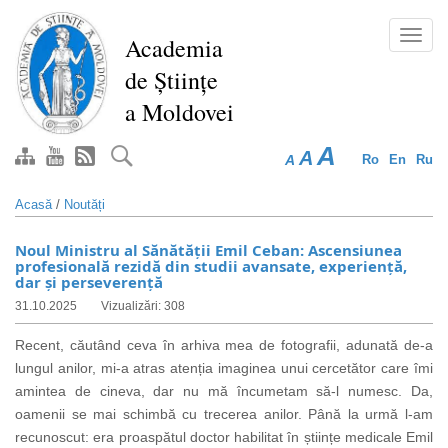
Mergi
la
Toggl
Academia
conţinutul
navig
de Științe
principal
a Moldovei
A
A
A
Ro
En
Ru
Acasă
/
Noutăți
Noul Ministru al Sănătății Emil Ceban: Ascensiunea
profesională rezidă din studii avansate, experiență,
dar și perseverență
31.10.2025
Vizualizări: 308
Recent, căutând ceva în arhiva mea de fotografii, adunată de-a
lungul anilor, mi-a atras atenția imaginea unui
cercetător
care îmi
amintea de cineva, dar nu mă încumetam să-l numesc. Da,
oamenii se mai schimbă cu trecerea anilor. Până la urmă l-am
recunoscut: era proaspătul doctor habilitat în științe medicale Emil