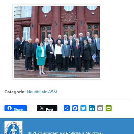
Categorie:
Noutăți ale AȘM
Share
Facebook
Twitter
LinkedIn
Email
PrintFrien
Share
Post
https://propletenie.ru/
© 2020 Academia de Științe a Moldovei