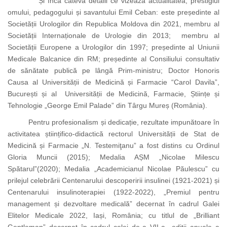
Și încă câteva detalii ce vizează actualitatea, prestigiul
omului, pedagogului și savantului Emil Ceban: este
președinte al
Societății Urologilor din Republica Moldova din 2021, membru al
Societății Internaționale de Urologie din 2013; membru al
Societății Europene a Urologilor din 1997;
președinte al
Uniunii
Medicale Balcanice din RM; președinte al Consiliului consultativ
de sănătate publică pe lângă Prim-ministru; Doctor Honoris
Causa al Universității de Medicină și Farmacie “Carol Davila”,
București și al Universității de Medicină, Farmacie, Științe și
Tehnologie „George Emil Palade” din Târgu Mureș (România).
Pentru profesionalism și dedicație, rezultate impunătoare în
activitatea științifico-didactică rectorul Universității de Stat de
Medicină și Farmacie „N. Testemiţanu” a fost distins cu Ordinul
Gloria Muncii (2015); Medalia AȘM „Nicolae Milescu
Spătarul”(2020); Medalia „Academicianul Nicolae Păulescu” cu
prilejul celebrării Centenarului descoperirii insulinei (1921-2021) și
Centenarului insulinoterapiei (1922-2022), „Premiul pentru
management și dezvoltare medicală” decernat în cadrul Galei
Elitelor Medicale 2022, Iași, România; cu titlul de „Brilliant