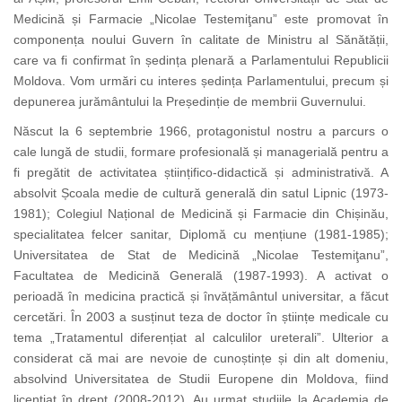
Medicină și Farmacie „Nicolae Testemiţanu” este promovat în
componența noului Guvern în calitate de Ministru al Sănătății,
care va fi confirmat în ședința plenară a Parlamentului Republicii
Moldova. Vom urmări cu interes ședința Parlamentului, precum și
depunerea jurământului la Președinție de membrii Guvernului.
Născut la 6 septembrie 1966, protagonistul nostru a parcurs o
cale lungă de studii, formare profesională și managerială pentru a
fi pregătit de activitatea științifico-didactică și administrativă. A
absolvit
Școala medie de cultură generală din satul Lipnic (1973-
1981);
Colegiul Național de Medicină și Farmacie din Chișinău,
specialitatea felcer sanitar, Diplomă cu mențiune
(1981-1985);
Universitatea de Stat de Medicină „Nicolae Testemiţanu”,
Facultatea de Medicină Generală (1987-1993). A activat o
perioadă în medicina practică și învățământul universitar, a făcut
cercetări. În 2003 a susținut
teza de doctor în științe medicale cu
tema
„Tratamentul diferențiat al calculilor ureterali”. Ulterior a
considerat că mai are nevoie de cunoștințe și din alt domeniu,
absolvind Universitatea de Studii Europene din Moldova, fiind
licențiat în drept (2008-2012). Au urmat studiile la Academia de