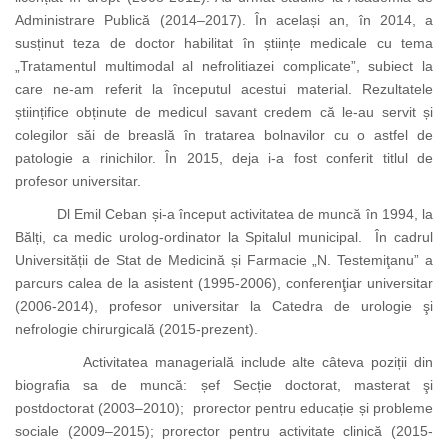
Administrare Publică (2014–2017). În același an, în 2014, a
susținut
teza de doctor habilitat în științe medicale cu tema
„Tratamentul multimodal al nefrolitiazei complicate”, subiect la
care ne-am referit la începutul acestui material. Rezultatele
științifice obținute de medicul savant credem că le-au servit și
colegilor săi de breaslă în tratarea bolnavilor cu o astfel de
patologie a rinichilor. În 2015, deja i-a fost conferit titlul de
profesor universitar.
Dl Emil Ceban și-a început activitatea de muncă în 1994, la
Bălți, ca medic urolog-ordinator la Spitalul municipal. În cadrul
Universității de Stat de Medicină și Farmacie „N. Testemiţanu” a
parcurs calea de la asistent (1995-2006), conferenţiar universitar
(2006-2014), profesor universitar la Catedra de urologie şi
nefrologie chirurgicală (2015-prezent).
Activitatea managerială include alte câteva poziții din
biografia sa de muncă: șef Secție doctorat, masterat şi
postdoctorat (2003–2010); prorector pentru educație și probleme
sociale (2009–2015); prorector pentru activitate clinică (2015-