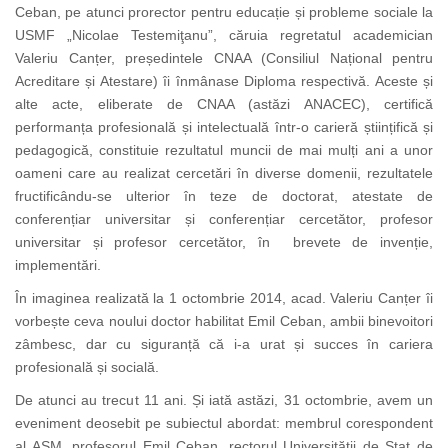
Ceban, pe atunci prorector pentru educație și probleme sociale la
USMF „Nicolae Testemiţanu”, căruia regretatul academician
Valeriu Canțer, președintele CNAA (Consiliul Național pentru
Acreditare și Atestare) îi înmânase Diploma respectivă. Aceste și
alte acte, eliberate de CNAA (astăzi ANACEC), certifică
performanța profesională și intelectuală într-o carieră științifică și
pedagogică, constituie rezultatul muncii de mai mulți ani a unor
oameni care au realizat cercetări în diverse domenii, rezultatele
fructificându-se ulterior în teze de doctorat, atestate de
conferențiar universitar și conferențiar cercetător, profesor
universitar și profesor cercetător, în brevete de invenție,
implementări.
În imaginea realizată la 1 octombrie 2014, acad. Valeriu Canțer îi
vorbește ceva noului doctor habilitat Emil Ceban, ambii binevoitori
zâmbesc, dar cu siguranță că i-a urat și succes în cariera
profesională și socială.
De atunci au trecut 11 ani. Și iată astăzi, 31 octombrie, avem un
eveniment deosebit pe subiectul abordat: membrul corespondent
al AȘM, profesorul Emil Ceban, rectorul Universității de Stat de