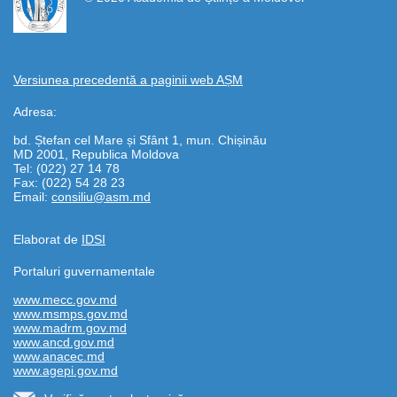
Versiunea precedentă a paginii web AȘM
Adresa:
bd. Ștefan cel Mare și Sfânt 1, mun. Chișinău
MD 2001, Republica Moldova
Tel: (022) 27 14 78
Fax: (022) 54 28 23
Email:
consiliu@asm.md
Elaborat de
IDSI
Portaluri guvernamentale
www.mecc.gov.md
www.msmps.gov.md
www.madrm.gov.md
www.ancd.gov.md
www.anacec.md
www.agepi.gov.md