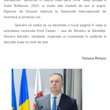
Gentleman” decernat în cadrul celei de-a VII-a
ediții anuale a
Galei Brilliance, 2021, și multe alte medalii de aur și argint,
Diplome de Onoare obținute la Saloanele internaționale de
inventică și produse noi
.
Spe
răm că
astăzi se va deschide o nouă pagină în viața și
activitatea rectorului Emil Ceban – cea de Ministru al Sănătății.
Sincere felicitări, sănătate, inspirație și creativitate în politicile și
deciziile luate la nivel de stat.
Tatiana
Rotaru