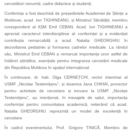
cercetători renumiți, cadre didactice și studenți.
Conferința a fost deschisă de
președintele Academiei de Științe a
Moldovei, acad. Ion TIGHINEANU, și Ministrul Sănătății, membru
corespondent al AȘM Emil CEBAN.
Acad. Ion TIGHINEANU a
apreciat caracterul interdisciplinar al conferinței și a evidențiat
contribuția remarcabilă a acad. Natalia GHEORGHIU în
dezvoltarea pediatriei și formarea cadrelor medicale. La rândul
său, Ministrul Emil CEBAN a remarcat importanța unor astfel de
întâlniri științifice, esențiale pentru integrarea cercetării medicale
din Republica Moldova în spațiul internațional.
În continuare, dr. hab. Olga CERNEȚCHI, rector interimar al
USMF „Nicolae Testemițanu”, și doamna Jana CHIHAI, prorector
pentru activitate de cercetare și inovare la USMF „Nicolae
Testemițanu”, au menționat, în mesajele de salut, importanța
conferinței pentru comunitatea academică, reiterând că acad.
Natalia GHEORGHIU reprezintă un model de excelență în
cercetare.
În cadrul evenimentului, Prof. Grigore TINICĂ, Membru de