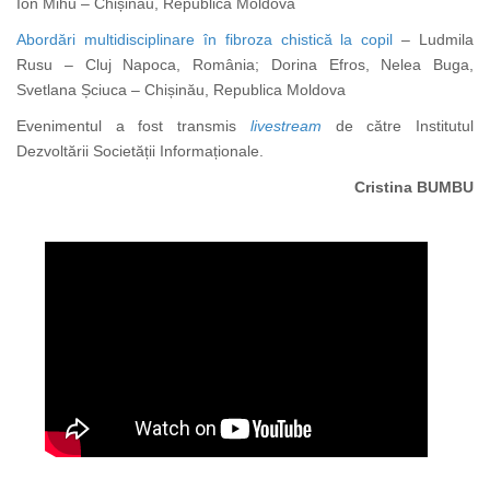
Ion Mihu – Chișinău, Republica Moldova
Abordări multidisciplinare în fibroza chistică la copil
– Ludmila
Rusu – Cluj Napoca, România; Dorina Efros, Nelea Buga,
Svetlana Șciuca – Chișinău, Republica Moldova
Evenimentul a fost transmis
livestream
de către Institutul
Dezvoltării Societății Informaționale.
Cristina BUMBU