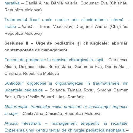
narativă
– Dănilă Alina, Dănilă Valeria, Gudumac Eva (Chișinău,
Republica Moldova)
Tratamentul fisurii anale cronice prin sfincterotomie internă –
incizie
laterală
– Boian Veaceslav, Draganel Andrei (Chișinău,
Republica Moldova)
Sesiunea II – Urgențe pediatrice și chirurgicale: abordări
contemporane de management
Factorii de prognostic în sepsisul chirurgical la copii
– Catrinescu
Aliona, Dolghier Lidia, Bernic Jana, Gudumac Eva, Donos Ala –
Chișinău, Republica Moldova
„Antidotul” oligofobiei și oligoanalgeziei în traumatismele din
urgențele pediatrice
– Solange Tamara Roșu, Simona Carmen
Baciu, Roșu Vasile Eduard – Iași, România
Malformațiile trunchiului celiac-predictori ai insuficienței hepatice
la copii
- Dănilă Alina, Chișinău, Republica Moldova
Atrezia intestinală – management terapeutic și rezultate.
Experiența unui centru terțiar de chirurgie pediatrică neonatală
–