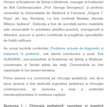
Onoare al Academiei de Științe a Moldovei, manager al Institutului
de Boli Cardiovasculare „Prof. George Georgescu” și profesor
universitar la Universitatea de Medicină și Farmacie „Grigore T.
Popa” din Iași, România, i-a fost conferită Medalia „Nicolae
Milescu Spătarul”. Distincția a fost de acordată pentru realizările
sale remarcabile în activitatea științifico-practică, managerială și
didactică, precum și pentru contribuția la pregătirea specialiștilor
de înaltă calificare.
Au urmat lucrările conferinței
„Probleme actuale de diagnostic și
tratament în pediatrie”
, sub atenta coordonare a acad. Eva
GUDUMAC, vice-președinte al Academiei de Științe a Moldovei,
coordonator al Secției științe ale vieții. Comunicările au fost
repartizate în trei sesiuni tematice.
Prima sesiune s-a concentrat pe chirurgia pediatrică, cea de-a
doua sesiune a fost dedicată urgențelor pediatrice și chirurgiei
contemporane, iar sesiunea a treia a evidențiat
interdisciplinaritatea în medicina copilului.
Sesiunea I – Chirurgia pediatrică: cercetare și practică