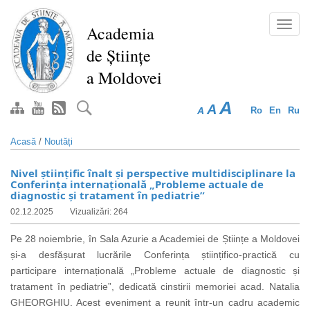
Mergi
la
Toggl
Academia
conţinutul
navig
de Științe
principal
a Moldovei
A
A
A
Ro
En
Ru
Acasă
/
Noutăți
Nivel științific înalt și perspective multidisciplinare la
Conferința internațională „Probleme actuale de
diagnostic și tratament în pediatrie”
02.12.2025
Vizualizări: 264
Pe 28 noiembrie, în Sala Azurie a Academiei de Științe a Moldovei
și-a desfășurat lucrările
Conferința științifico-practică cu
participare internațională „Probleme actuale de diagnostic și
tratament în pediatrie”, dedicată cinstirii memoriei acad. Natalia
GHEORGHIU. Acest eveniment a reunit într-un cadru academic