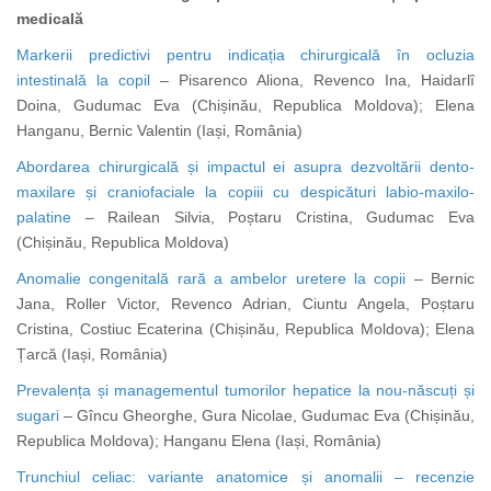
medicală
Markerii predictivi pentru indicația chirurgicală în ocluzia
intestinală la copil
– Pisarenco Aliona, Revenco Ina, Haidarlî
Doina, Gudumac Eva (Chișinău, Republica Moldova); Elena
Hanganu, Bernic Valentin (Iași, România)
Abordarea chirurgicală și impactul ei asupra dezvoltării dento-
maxilare și craniofaciale la copiii cu despicături labio-maxilo-
palatine
– Railean Silvia, Poștaru Cristina, Gudumac Eva
(Chișinău, Republica Moldova)
Anomalie congenitală rară a ambelor uretere la copii
– Bernic
Jana, Roller Victor, Revenco Adrian, Ciuntu Angela, Poștaru
Cristina, Costiuc Ecaterina (Chișinău, Republica Moldova); Elena
Țarcă (Iași, România)
Prevalența și managementul tumorilor hepatice la nou-născuți și
sugari
– Gîncu Gheorghe, Gura Nicolae, Gudumac Eva (Chișinău,
Republica Moldova); Hanganu Elena (Iași, România)
Trunchiul celiac: variante anatomice și anomalii – recenzie