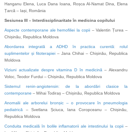
Hanganu Elena, Luca Dana Ioana, Roșca Al-Namat Dina, Elena
Țarcă – Iași, România
Sesiunea III – Interdisciplinaritate în medicina copilului
Aspecte contemporane ale hemofiliei la copii
– Valentin Țurea –
Chișinău, Republica Moldova
Abordarea integrată a ADHD în practica curentă: rolul
suplimentelor și fitoterapiei
– Jana Chihai – Chișinău, Republica
Moldova
Viziuni actualizate despre vitamina D în medicină
– Alexandru
Voloc, Teodor Furdui – Chișinău, Republica Moldova
Sistemul renin-angiotensin: de la abordări clasice la
contemporane
– Mihai Todiraș – Chișinău, Republica Moldova
Anomalii ale arborelui bronșic – o provocare în pneumologia
pediatrică
– Svetlana Șciuca, Iana Coropceanu – Chișinău,
Republica Moldova
Conduita medicală în bolile inflamatorii ale intestinului la copii
–