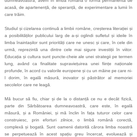
dumneavoastră, avem în limba română o formă permanentă de
acasă, de apartenență, de speranță, de experimentare a lumii în
care trăim.
Studiul și cizelarea continuă a limbii române, creșterea literației și
a posibilităților publicului larg de a-și oglindi sufletul și ideile în
limba înaintașilor sunt priorități care ne unesc și care, în cele din
urmă, reprezintă una dintre cele mai sigure investiții în viitor.
Educația și cultura sunt puncte-cheie ale unei strategii pe termen
lung, având ca finalitate supraviețuirea unei ființe naționale
profunde, în acord cu valorile europene și cu un mâine pe care ni-
l dorim, în egală măsură, inovator și păstrător al memoriei
secolelor care ne leagă.
Mă bucur să fiu, chiar și de la o distanță ce nu e decât fizică,
parte din Sărbătoarea dumneavoastră, care este, în egală
măsură, și a României, și mă înclin în fața tuturor celor care
construiesc, prin eforturi zilnice, o limbă română corectă,
complexă și bogată. Sunt oamenii datorită cărora limba noastră
se perpetuează în acest spațiu greu încercat, evoluează și