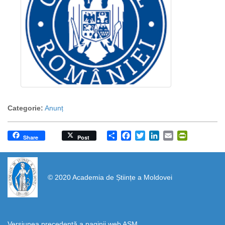
Categorie:
Anunț
Share
Facebook
Twitter
LinkedIn
Email
PrintFrien
Share
Post
https://propletenie.ru/
© 2020 Academia de Științe a Moldovei
Versiunea precedentă a paginii web AȘM