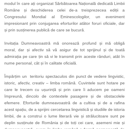
modul în care ați organizat Sărbătoarea Națională dedicată Limbii
Române și deschiderea celei de-a treisprezecea ediții a
Congresului Mondial al Eminescologilor, un eveniment
impresionant prin conjugarea eforturilor atâtor foruri oficiale, dar
și prin susținerea publică de care se bucură.
Invitația Dumneavoastră mă onorează profund și mă obligă
moral, dar și afectiv să vă asigur de tot sprijinul și de toată
admirația pe care țin să vi le transmit prin aceste rânduri, atât în
nume personal, cât și în calitate oficială.
Împărțim un teritoriu spectaculos din punct de vedere lingvistic,
istoric, afectiv, creativ – limba română. Cuvintele sunt hotare pe
care le trecem cu ușurință și prin care îi aducem pe oameni
împreună, dincolo de contextele pasagere și de obstacolele
efemere. Eforturile dumneavoastră de a cultiva și de a rafina
acest spațiu, de a sprijini cercetarea lingvistică și studiile de istoria
limbii, de a construi o lume literară vie și strălucitoare sunt pe
deplin susținute de România și de toți cei care, asemeni mie și