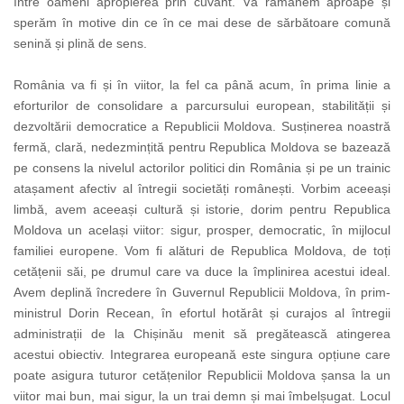
între oameni apropierea prin cuvânt. Vă rămânem aproape și
sperăm în motive din ce în ce mai dese de sărbătoare comună
senină și plină de sens.
România va fi și în viitor, la fel ca până acum, în prima linie a
eforturilor de consolidare a parcursului european, stabilității și
dezvoltării democratice a Republicii Moldova. Susținerea noastră
fermă, clară, nedezmințită pentru Republica Moldova se bazează
pe consens la nivelul actorilor politici din România și pe un trainic
atașament afectiv al întregii societăți românești. Vorbim aceeași
limbă, avem aceeași cultură și istorie, dorim pentru Republica
Moldova un același viitor: sigur, prosper, democratic, în mijlocul
familiei europene. Vom fi alături de Republica Moldova, de toți
cetățenii săi, pe drumul care va duce la împlinirea acestui ideal.
Avem deplină încredere în Guvernul Republicii Moldova, în prim-
ministrul Dorin Recean, în efortul hotărât și curajos al întregii
administrații de la Chișinău menit să pregătească atingerea
acestui obiectiv. Integrarea europeană este singura opțiune care
poate asigura tuturor cetățenilor Republicii Moldova șansa la un
viitor mai bun, mai sigur, la un trai demn și mai îmbelșugat. Locul