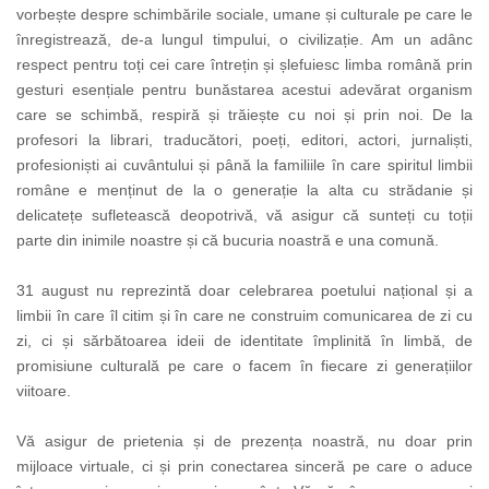
vorbește despre schimbările sociale, umane și culturale pe care le
înregistrează, de-a lungul timpului, o civilizație. Am un adânc
respect pentru toți cei care întrețin și șlefuiesc limba română prin
gesturi esențiale pentru bunăstarea acestui adevărat organism
care se schimbă, respiră și trăiește cu noi și prin noi. De la
profesori la librari, traducători, poeți, editori, actori, jurnaliști,
profesioniști ai cuvântului și până la familiile în care spiritul limbii
române e menținut de la o generație la alta cu strădanie și
delicatețe sufletească deopotrivă, vă asigur că sunteți cu toții
parte din inimile noastre și că bucuria noastră e una comună.
31 august nu reprezintă doar celebrarea poetului național și a
limbii în care îl citim și în care ne construim comunicarea de zi cu
zi, ci și sărbătoarea ideii de identitate împlinită în limbă, de
promisiune culturală pe care o facem în fiecare zi generațiilor
viitoare.
Vă asigur de prietenia și de prezența noastră, nu doar prin
mijloace virtuale, ci și prin conectarea sinceră pe care o aduce