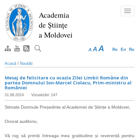
Mergi
la
Toggl
Academia
conţinutul
navig
de Științe
principal
a Moldovei
A
A
A
Ro
En
Ru
Acasă
/
Noutăți
Mesaj de felicitare cu ocazia Zilei Limbii Române din
partea Domnului Ion-Marcel Ciolacu, Prim-ministru al
României
31.08.2024
Vizualizări: 147
Stimate Domnule Președinte al Academiei de Științe a Moldovei,
Onorat auditoriu,
Vă rog să primiți întreaga mea gratitudine și reverență pentru