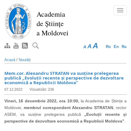
Mergi
la
Toggl
Academia
conţinutul
navig
de Științe
principal
a Moldovei
A
A
A
Ro
En
Ru
Acasă
/
Noutăți
Mem.cor. Alexandru STRATAN va susține prelegerea
publică „Evoluții recente și perspective de dezvoltare
economică a Republicii Moldova”
07.12.2022
Vizualizări: 236
Vineri, 16 decembrie 2022, ora 10:00,
la Academia de Științe a
Moldovei,
membrul corespondent Alexandru STRATAN
, rector
ASEM, va susține prelegerea publică
„Evoluții recente și
perspective de dezvoltare economică a Republicii Moldova”
.