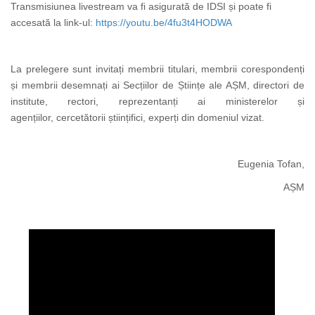
Transmisiunea livestream va fi asigurată de IDSI și poate fi
accesată la link-ul:
https://youtu.be/4fu3t4HODWA
La prelegere sunt invitați membrii titulari, membrii corespondenți
și membrii desemnați ai Secțiilor de Științe ale AȘM, directori de
institute, rectori, reprezentanți ai ministerelor și
agențiilor, cercetătorii științifici, experți din domeniul vizat.
Eugenia Tofan,
AȘM