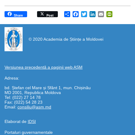
Share
Facebook
Twitter
LinkedIn
Email
PrintFrien
Share
Post
https://propletenie.ru/
© 2020 Academia de Științe a Moldovei
Versiunea precedentă a paginii web AȘM
Adresa:
bd. Ștefan cel Mare și Sfânt 1, mun. Chișinău
MD 2001, Republica Moldova
Tel: (022) 27 14 78
Fax: (022) 54 28 23
Email:
consiliu@asm.md
Elaborat de
IDSI
Portaluri guvernamentale