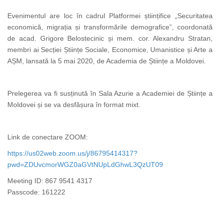
Evenimentul are loc în cadrul Platformei științifice „Securitatea
economică, migrația și transformările demografice”,
c
oordonată
de acad. Grigore Belostecinic și mem. cor. Alexandru Stratan,
membri ai Secției Științe Sociale, Economice, Umanistice și Arte a
AȘM, lansată la 5 mai 2020, de Academia de Științe a Moldovei.
Prelegerea va fi susținută în Sala Azurie a Academiei de Științe a
Moldovei și se va desfășura în format mixt.
Link de conectare ZOOM:
https://us02web.zoom.us/j/86795414317?
pwd=ZDUvcmorWGZ0aGVtNUpLdGhwL3QzUT09
Meeting ID: 867 9541 4317
Passcode: 161222